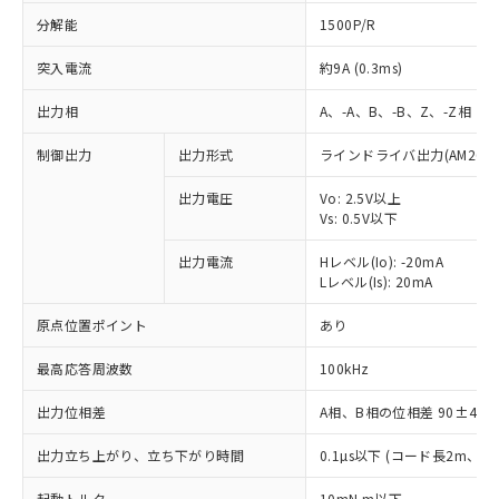
分解能
1500P/R
突入電流
約9A (0.3ms)
出力相
A、-A、B、-B、Z、-Z相
制御出力
出力形式
ラインドライバ出力(AM26LS
出力電圧
Vo: 2.5V以上
Vs: 0.5V以下
出力電流
Hレベル(Io): -20mA
Lレベル(Is): 20mA
原点位置ポイント
あり
最高応答周波数
100kHz
出力位相差
A相、B相の位相差 90±45°(1
※1 対応状況
出力立ち上がり、立ち下がり時間
0.1µs以下 (コード長2m、Io=
対応済み：EU RoHS指令（10物質）の
起動トルク
10mN.m以下