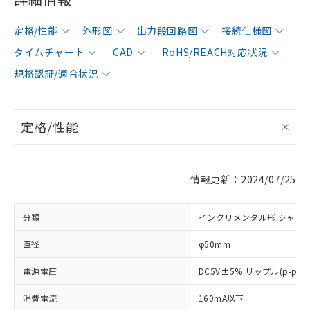
定格/性能
外形図
出力段回路図
接続仕様図
タイムチャート
CAD
RoHS/REACH対応状況
規格認証/適合状況
定格/性能
情報更新：2024/07/25
分類
インクリメンタル形 シャフ
直径
φ50mm
電源電圧
DC5V±5% リップル(p-p)
消費電流
160mA以下