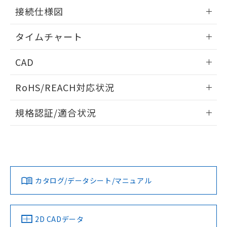
の共同利用に関して"
の「1.共同利
情報更新：2024/07/25
※本証明書は発行日時点で非含有を証明す
接続仕様図
用者の範囲」に記載されている法人を
るもので、過去に遡って非含有を証明する
指します。
情報更新：2024/07/25
ものではありません。
タイムチャート
また、RoHS指令のフタル酸エステル類４
物質の対応では、対応完了までの期間は出
情報更新：2024/07/25
CAD
荷製品に未対応品が混在することから備考
欄に対応日を記載しておりました。
ログイン/会員登録いただくと、CADデータをダウンロー
既に当社にて対応品への在庫切替を完了
RoHS/REACH対応状況
ドすることができます。
していることから、特段のことがない限
り、2022年1月12日より割愛しておりま
情報更新：2026/7/29
規格認証/適合状況
す。
ログイン/会員登録
EU RoHS
注意事項・凡例
UL認証
CSA認証
CEマーキング
No
No
Yes
対応状況
対応予定月
※1
※2
ダウンロードデータをご利用いただく前に、以下を必ずお読
みください。
カタログ/データシート/マニュアル
対応済み
ソフトウェアの使用条件
LR型式承認
DNV型式承認
BV型式承認
KR型式承
（イギリス
（ノルウェー
（フランス
（韓国
船舶規格）
船舶規格）
船舶規格）
船舶規格
中国 RoHS
注意事項・凡例
2D CADデータ