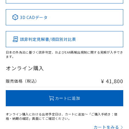
No
No
No
No
中国 RoHS表
※1 ※2
3D CADデータ
この製品の規格認証/適合状況ページへ
Pb
Hg
Cd
Cr(VI)
その他の認証はこちらのページからご検索ください
該非判定見解書/項目別対比表
X
O
O
O
日本の外為法に基づく該非判定、およびEAR再輸出規制に関する見解が入手でき
ます。
"対応済み"や非含有の記載がされた商品であっても、流通
在庫等で未対応品が混在する可能性があります。
オンライン購入
非含有品が必要な際は、弊社営業部門もしくは販売店へお
問い合わせください。
¥ 41,800
販売価格（税込）
この製品のRoHS/REACH対応状況ページへ
カートに追加
オンライン購入における出荷予定日は、カートに追加～「ご購入手続き：価
格・納期の確認」画面にてご確認ください。
カートをみる