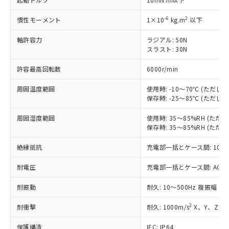
非含有に対応した製品が提供可能な商品で
す。
-6
2
慣性モーメント
1×10
kg.m
以下
対応予定：EU RoHS指令（10物質）の非含
ご利用条件
有に対応した製品に切り替える予定のある
軸許容力
ラジアル: 50N
商品です。
スラスト: 30N
対応予定なし：EU RoHS指令（10物質）の
以下の条件をお読みいただき、同意のうえ
非含有に非対応の商品で、対応品を出す予
許容最高回転数
6000r/min
ご利用ください。
定はありません。
周囲温度範囲
使用時: -10～70℃ (ただ
調査・確認中：EU RoHS指令（10物質）の
本サービスは、当社制御機器事業取扱
保存時: -25～85℃ (ただ
※1 中国RoHS○×表
非含有の対応状況を調査中または確認中の
商品の当社在庫状況および標準価格
商品です。
(税抜)を提供させていただくもので
周囲湿度範囲
使用時: 35～85%RH (た
「○」：最大均質材料含有率が中国RoHSの
非該当品：ライセンス料など無形物で、有
保存時: 35～85%RH (た
す。
基準値以下であることを示します。
害物質有無と関係のない商品です。
当社制御機器事業取扱商品の中には、
「×」：最大均質材料含有率が中国RoHSの
仕入先様の事情により、非含有部品として
絶縁抵抗
充電部一括とケース間: 100M
本サービスの対象外となる商品もある
基準値を超えていることを示します。
いたものが、含有品と判明した場合などや
当社は、これら貴社製品のうち、外国
ことをご了承ください。
「－」：未確認です。当社販売部門へお問
むを得ず変更することがあります。
耐電圧
充電部一括とケース間: AC500V 
為替および外国貿易法に定める商品
在庫状況および標準価格照会結果は、
い合わせください。
（以下｢規制貨物等」という）を輸出
記載している更新日時点での社内デー
耐振動
耐久: 10～500Hz 複振幅 2
*EU RoHS指令（10物質）：
または国外への提供する場合は、日本
記
タに基づき作成されるものであり、閲
説明
鉛(Pb) 1000ppm以下、 水銀(Hg) 1000ppm以下、 カド
*中国RoHS10物質の基準値 (GB/T26572)：
国政府の輸出許可(または役務取引許
号
覧された時点での実際の在庫および標
ミウム(Cd) 100ppm以下、
Pb(鉛) :1000ppm、 Hg(水銀) : 1000ppm、 Cd(カドミウ
2
耐衝撃
耐久: 1000m/s
X、Y、Z 各
可)を取得するなどの必要な手続きを
六価クロム(Cr(Ⅵ)) 1000ppm以下、ポリ臭化ビフェニル
ム) : 100ppm、
準価格とは異なる場合があることをご
類(PBB) 1000ppm以下、ポリ臭化ジフェニルエーテル類
Cr(Ⅵ)(六価クロム) : 1000ppm、 PBBs(ポリ臭化ビフェ
とります。
了承ください。
(PBDE) 1000ppm以下、フタル酸ビス(2-エチルヘキシ
保護構造
IEC: IP64
○
一定数以上の在庫あり
ニル類) : 1000ppm、 PBDEs(ポリ臭化ジフェニルエーテ