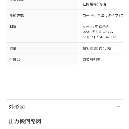
当社は規制貨物を破棄する場合は、完
ル) (DEHP)(別名：DOP) 1000ppm以下、フタル酸ブチ
正式な納期状況および標準価格はお客
ル類) : 1000ppm、
社内規格: 防油
ルベンジル（BBP） 1000ppm以下、フタル酸ジブチル
全に破砕するなど、違法に輸出されな
DBP(フタル酸ジブチル) : 1000ppm、 DIBP(フタル酸ジ
様のお取引先、またはお客様担当のオ
（DBP） 1000ppm以下、フタル酸ジイソブチル
イソブチル) : 1000ppm、 BBP(フタル酸ブチルベンジ
△
一定数には満たないが在庫あり
いよう必要な手段を講じます。
接続方式
コード引き出しタイプ (コード
ムロン制御機器販売店・当社販売員に
(DIBP) 1000ppm以下
ル) : 1000ppm、
当社は貴社製品を、核兵器、ミサイ
但し、RoHS指令で産業用監視および制御機器に対する
DEHP(フタル酸ビス(2-エチルヘキシル)) : 1000ppm
ご相談ください。
適用除外項目は除く。
ル、化学兵器、生物兵器またはその他
材質
ケース: 亜鉛合金
－
在庫なし(最新の在庫状況につ
オムロン制御機器販売店や当社販売拠
フタル酸エステル類の４物質については閾値を超える意
本体: アルミニウム
武器並びにこれらの製造装置等に一切
いては、お客様のお取引先、ま
図的な使用がないことを確認しています。
点は「
販売ネットワーク
」をご確認
※2 環境保護使用期限
シャフト: SUS420J2
使用いたしません。
たはお客様担当のオムロン制御
ください。
当社は、貴社製品を第三者に販売する
機器販売店・当社販売員にご確
在庫状況および標準価格結果を当社の
質量
梱包状態: 約400g
※2 対応予定月
「ｅ」：有害物質（10物質）のすべてが基
場合は、上記1、2および3の内容を当
認ください)
事前の承諾なく第三者に漏洩または開
準値以下であることを示します。
該第三者に通知します。また当社は、
示しないようお願いします。
付属品
取扱説明書
部品在庫の切り替え状況などにより、予定
「10」：通常の使用状況下において有害物
販売先および販売に係わる関係者が違
マイパーツ機能（部品リスト作成サー
空
受注生産機種、また在庫状況の
月が前後することがあります。
質が外部に漏えいし、環境に深刻な影響を
法に輸出するおそれがある場合は、取
ビス）をご利用いただくには、I-Web
白
情報を公開していない機種
及ぼさない年数を意味します。
り引きをいたしません。
メンバーズにご登録されている必要が
「－」：未確認です。当社販売部門へお問
あります。
い合わせください。
お客様が当ウェブサイト上で当社にご
※3 非含有証明書ダウンロード
登録された部品リストについて、当社
および当社の共同利用者が、当社の製
下記の非含有証明書をダウンロードするこ
外形図
品・サービスに関するお客様との取
とができます。
合意する
キャンセル
引・商談に必要な範囲で利用すること
情報更新：2024/07/25
をご了承ください。
出力段回路図
EU RoHS指令（10物質）の非含有証明書
※当社の共同利用者とは、
"個人情報
51物質の非含有証明書（当社基準）