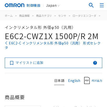
制御機器
Japan
ホーム
>
商品情報
>
商品カテゴリ
>
センサ
>
ロータリエンコーダ
>
イ
インクリメンタル形 外径φ50（汎用）
E6C2-CWZ1X 1500P/R 2M
E6C2-C インクリメンタル形 外径φ50（汎用） 形式セレク
タ
マイリストに追加
日本語
English
PDF出力
商品概要