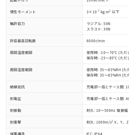
非含有に対応した製品が提供可能な商品で
す。
-7
2
慣性モーメント
3×10
kg.m
以下
対応予定：EU RoHS指令（10物質）の非含
ご利用条件
有に対応した製品に切り替える予定のある
軸許容力
ラジアル: 50N
商品です。
スラスト: 30N
対応予定なし：EU RoHS指令（10物質）の
以下の条件をお読みいただき、同意のうえ
非含有に非対応の商品で、対応品を出す予
許容最高回転数
6000r/min
ご利用ください。
定はありません。
周囲温度範囲
使用時: -10～70℃ (ただ
調査・確認中：EU RoHS指令（10物質）の
本サービスは、当社制御機器事業取扱
保存時: -25～85℃ (ただ
※1 中国RoHS○×表
非含有の対応状況を調査中または確認中の
商品の当社在庫状況および標準価格
商品です。
(税抜)を提供させていただくもので
周囲湿度範囲
使用時: 35～85%RH (た
「○」：最大均質材料含有率が中国RoHSの
非該当品：ライセンス料など無形物で、有
保存時: 35～85%RH (た
す。
基準値以下であることを示します。
害物質有無と関係のない商品です。
当社制御機器事業取扱商品の中には、
「×」：最大均質材料含有率が中国RoHSの
仕入先様の事情により、非含有部品として
絶縁抵抗
充電部一括とケース間: 100M
本サービスの対象外となる商品もある
基準値を超えていることを示します。
いたものが、含有品と判明した場合などや
当社は、これら貴社製品のうち、外国
ことをご了承ください。
「－」：未確認です。当社販売部門へお問
むを得ず変更することがあります。
耐電圧
充電部一括とケース間: AC500V 
為替および外国貿易法に定める商品
在庫状況および標準価格照会結果は、
い合わせください。
（以下｢規制貨物等」という）を輸出
記載している更新日時点での社内デー
耐振動
耐久: 10～500Hz 複振幅 2
*EU RoHS指令（10物質）：
または国外への提供する場合は、日本
記
タに基づき作成されるものであり、閲
説明
鉛(Pb) 1000ppm以下、 水銀(Hg) 1000ppm以下、 カド
*中国RoHS10物質の基準値 (GB/T26572)：
国政府の輸出許可(または役務取引許
号
覧された時点での実際の在庫および標
ミウム(Cd) 100ppm以下、
Pb(鉛) :1000ppm、 Hg(水銀) : 1000ppm、 Cd(カドミウ
2
耐衝撃
耐久: 1000m/s
X、Y、Z 各
可)を取得するなどの必要な手続きを
六価クロム(Cr(Ⅵ)) 1000ppm以下、ポリ臭化ビフェニル
ム) : 100ppm、
準価格とは異なる場合があることをご
類(PBB) 1000ppm以下、ポリ臭化ジフェニルエーテル類
Cr(Ⅵ)(六価クロム) : 1000ppm、 PBBs(ポリ臭化ビフェ
とります。
了承ください。
(PBDE) 1000ppm以下、フタル酸ビス(2-エチルヘキシ
保護構造
IEC: IP64
○
一定数以上の在庫あり
ニル類) : 1000ppm、 PBDEs(ポリ臭化ジフェニルエーテ