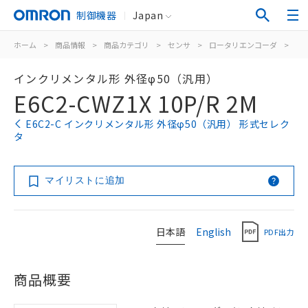
制御機器
Japan
ホーム
>
商品情報
>
商品カテゴリ
>
センサ
>
ロータリエンコーダ
>
イ
インクリメンタル形 外径φ50（汎用）
E6C2-CWZ1X 10P/R 2M
E6C2-C インクリメンタル形 外径φ50（汎用） 形式セレク
タ
マイリストに追加
日本語
English
PDF出力
商品概要