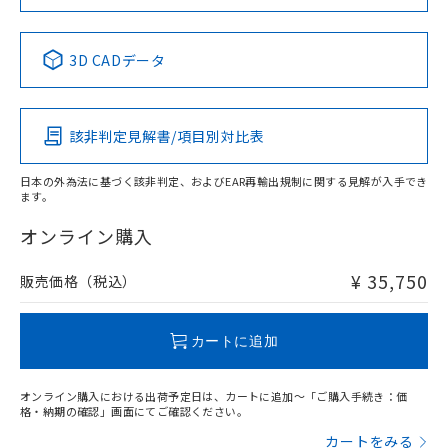
No
No
No
No
中国 RoHS表
※1 ※2
3D CADデータ
この製品の規格認証/適合状況ページへ
Pb
Hg
Cd
Cr(VI)
その他の認証はこちらのページからご検索ください
該非判定見解書/項目別対比表
X
O
O
O
日本の外為法に基づく該非判定、およびEAR再輸出規制に関する見解が入手でき
ます。
"対応済み"や非含有の記載がされた商品であっても、流通
在庫等で未対応品が混在する可能性があります。
オンライン購入
非含有品が必要な際は、弊社営業部門もしくは販売店へお
問い合わせください。
¥ 35,750
販売価格（税込）
この製品のRoHS/REACH対応状況ページへ
カートに追加
オンライン購入における出荷予定日は、カートに追加～「ご購入手続き：価
格・納期の確認」画面にてご確認ください。
カートをみる