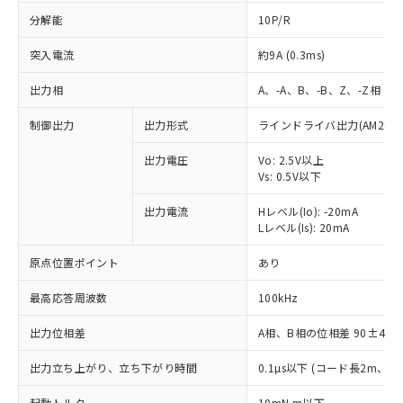
分解能
10P/R
突入電流
約9A (0.3ms)
出力相
A、-A、B、-B、Z、-Z相
制御出力
出力形式
ラインドライバ出力(AM26LS
出力電圧
Vo: 2.5V以上
Vs: 0.5V以下
出力電流
Hレベル(Io): -20mA
Lレベル(Is): 20mA
原点位置ポイント
あり
最高応答周波数
100kHz
出力位相差
A相、B相の位相差 90±45°(1
※1 対応状況
出力立ち上がり、立ち下がり時間
0.1µs以下 (コード長2m、Io=
対応済み：EU RoHS指令（10物質）の
起動トルク
10mN.m以下