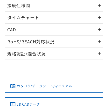
の共同利用に関して"
の「1.共同利
情報更新：2024/07/25
※本証明書は発行日時点で非含有を証明す
接続仕様図
用者の範囲」に記載されている法人を
るもので、過去に遡って非含有を証明する
指します。
情報更新：2024/07/25
ものではありません。
タイムチャート
また、RoHS指令のフタル酸エステル類４
物質の対応では、対応完了までの期間は出
情報更新：2024/07/25
CAD
荷製品に未対応品が混在することから備考
欄に対応日を記載しておりました。
ログイン/会員登録いただくと、CADデータをダウンロー
既に当社にて対応品への在庫切替を完了
RoHS/REACH対応状況
ドすることができます。
していることから、特段のことがない限
り、2022年1月12日より割愛しておりま
情報更新：2026/7/29
規格認証/適合状況
す。
ログイン/会員登録
EU RoHS
注意事項・凡例
UL認証
CSA認証
CEマーキング
No
No
Yes
対応状況
対応予定月
※1
※2
ダウンロードデータをご利用いただく前に、以下を必ずお読
みください。
カタログ/データシート/マニュアル
対応済み
ソフトウェアの使用条件
LR型式承認
DNV型式承認
BV型式承認
KR型式承
（イギリス
（ノルウェー
（フランス
（韓国
船舶規格）
船舶規格）
船舶規格）
船舶規格
中国 RoHS
注意事項・凡例
2D CADデータ