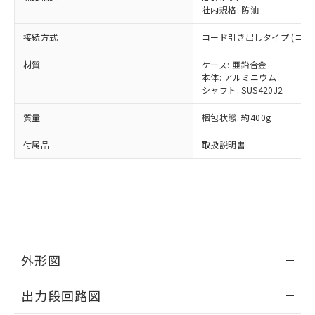
当社は規制貨物を破棄する場合は、完
ル) (DEHP)(別名：DOP) 1000ppm以下、フタル酸ブチ
正式な納期状況および標準価格はお客
ル類) : 1000ppm、
社内規格: 防油
ルベンジル（BBP） 1000ppm以下、フタル酸ジブチル
全に破砕するなど、違法に輸出されな
DBP(フタル酸ジブチル) : 1000ppm、 DIBP(フタル酸ジ
様のお取引先、またはお客様担当のオ
（DBP） 1000ppm以下、フタル酸ジイソブチル
イソブチル) : 1000ppm、 BBP(フタル酸ブチルベンジ
△
一定数には満たないが在庫あり
いよう必要な手段を講じます。
接続方式
コード引き出しタイプ (コード
ムロン制御機器販売店・当社販売員に
(DIBP) 1000ppm以下
ル) : 1000ppm、
当社は貴社製品を、核兵器、ミサイ
但し、RoHS指令で産業用監視および制御機器に対する
DEHP(フタル酸ビス(2-エチルヘキシル)) : 1000ppm
ご相談ください。
適用除外項目は除く。
ル、化学兵器、生物兵器またはその他
材質
ケース: 亜鉛合金
－
在庫なし(最新の在庫状況につ
オムロン制御機器販売店や当社販売拠
フタル酸エステル類の４物質については閾値を超える意
本体: アルミニウム
武器並びにこれらの製造装置等に一切
いては、お客様のお取引先、ま
図的な使用がないことを確認しています。
点は「
販売ネットワーク
」をご確認
※2 環境保護使用期限
シャフト: SUS420J2
使用いたしません。
たはお客様担当のオムロン制御
ください。
当社は、貴社製品を第三者に販売する
機器販売店・当社販売員にご確
在庫状況および標準価格結果を当社の
質量
梱包状態: 約400g
※2 対応予定月
「ｅ」：有害物質（10物質）のすべてが基
場合は、上記1、2および3の内容を当
認ください)
事前の承諾なく第三者に漏洩または開
準値以下であることを示します。
該第三者に通知します。また当社は、
示しないようお願いします。
付属品
取扱説明書
部品在庫の切り替え状況などにより、予定
「10」：通常の使用状況下において有害物
販売先および販売に係わる関係者が違
マイパーツ機能（部品リスト作成サー
空
受注生産機種、また在庫状況の
月が前後することがあります。
質が外部に漏えいし、環境に深刻な影響を
法に輸出するおそれがある場合は、取
ビス）をご利用いただくには、I-Web
白
情報を公開していない機種
及ぼさない年数を意味します。
り引きをいたしません。
メンバーズにご登録されている必要が
「－」：未確認です。当社販売部門へお問
あります。
い合わせください。
お客様が当ウェブサイト上で当社にご
※3 非含有証明書ダウンロード
登録された部品リストについて、当社
および当社の共同利用者が、当社の製
下記の非含有証明書をダウンロードするこ
外形図
品・サービスに関するお客様との取
とができます。
合意する
キャンセル
引・商談に必要な範囲で利用すること
情報更新：2024/07/25
をご了承ください。
出力段回路図
EU RoHS指令（10物質）の非含有証明書
※当社の共同利用者とは、
"個人情報
51物質の非含有証明書（当社基準）