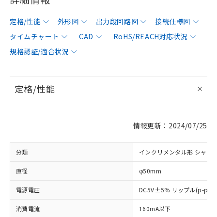
定格/性能
外形図
出力段回路図
接続仕様図
タイムチャート
CAD
RoHS/REACH対応状況
規格認証/適合状況
定格/性能
情報更新：2024/07/25
分類
インクリメンタル形 シャフ
直径
φ50mm
電源電圧
DC5V±5% リップル(p-p)
消費電流
160mA以下