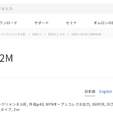
ウンロード
サポート
セミナ
オムロンの
インクリメンタル形
>
E6B2-C
>
形式セレクタ
>
E6B2-CWZ6C 360P/R 2M
 2M
タ
日本語
English
リメンタル形, 外径φ40, NPNオープンコレクタ出力, 360P/R, DC5
しタイプ, 2m