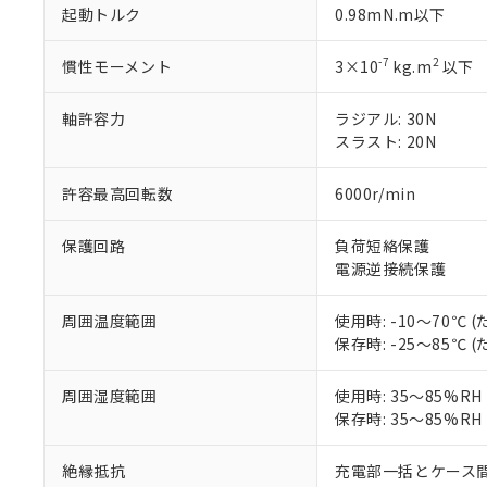
「×」：最大均質
本サービスは
起動トルク
0.98mN.m以下
当社は、これ
*EU RoHS指令（10物
「－」：未確認で
鉛(Pb) 1000ppm以下、
くものです。
う）を輸出ま
記
説明
六価クロム(Cr(Ⅵ)) 1
当社制御機器
などの必要な
フタル酸ビス(2-エチルヘ
-7
2
慣性モーメント
3×10
kg.m
以下
号
*中国RoHS10物質の基準値 
ル（DBP） 1000ppm
在庫状況およ
当社は規制貨
Pb(鉛) :1000ppm、 Hg
但し、RoHS指令で産
のであり、閲
ます。
Cr(Ⅵ)(六価クロム) : 
フタル酸エステル類の４
軸許容力
ラジアル: 30N
○
一定数以
DBP(フタル酸ジブチル) :
い。
当社は貴社製
スラスト: 20N
DEHP(フタル酸ビス(2-エ
正式な納期状
置等に一切使
当社販売員に
※2 対応予定月
△
一定数に
当社は、貴社
許容最高回転数
6000r/min
オムロン制御
また当社は、
※2 環境保護使
在庫状況およ
部品在庫の切り替
たしません。
－
在庫なし
す。
保護回路
負荷短絡保護
「ｅ」：有害物質
機器販売
マイパーツ機
電源逆接続保護
「10」：通常の
ている必要が
味します。
空
受注生産
お客様が当ウ
※3 非含有証明
「－」：未確認で
周囲温度範囲
使用時: -10～70℃
白
が、当社の製
保存時: -25～85℃
さい。
下記の非含有証明
※当社の共同
周囲湿度範囲
使用時: 35～85%R
いる法人を指
EU RoHS指令（
保存時: 35～85%R
51物質の非含有証
※本証明書は発行
絶縁抵抗
充電部一括とケース間: 
また、RoHS指