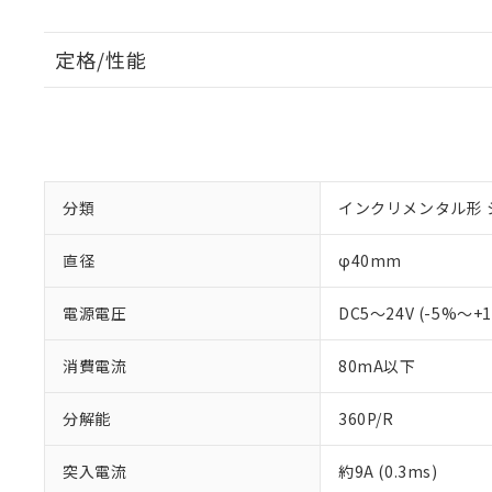
定格/性能
分類
インクリメンタル形 
直径
φ40mm
電源電圧
DC5～24V (-5%～
消費電流
80mA以下
分解能
360P/R
突入電流
約9A (0.3ms)