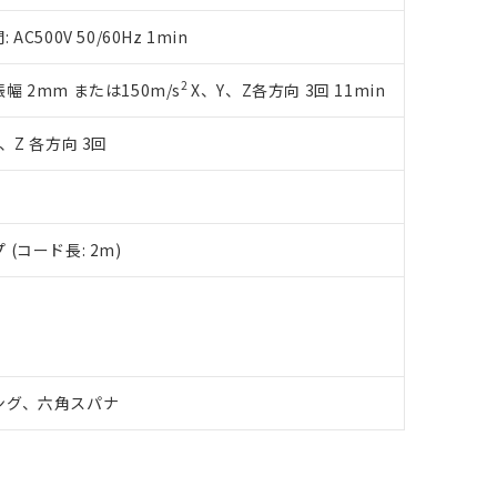
備考欄に対応日を記載しておりました。
品への在庫切替を完了していることから、特段のことがない限り、20
500V 50/60Hz 1min
す。
2
複振幅 2mm または150m/s
X、Y、Z各方向 3回 11min
、Z 各方向 3回
(コード長: 2m)
ング、六角スパナ