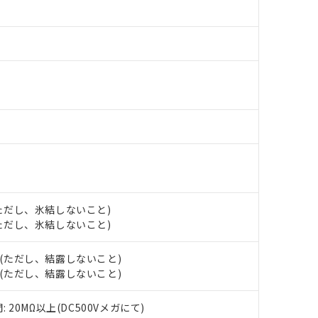
材料含有率が中国RoHSの基準値を超えていることを示します。
、当社制御機器事業取扱商品の当社在庫状況および標準価格(税抜)
ら貴社製品のうち、外国為替および外国貿易法に定める商品（以下｢
質）：
す。当社販売部門へお問い合わせください。
 水銀(Hg) 1000ppm以下、 カドミウム(Cd) 100ppm以下、
たは国外への提供する場合は、日本国政府の輸出許可(または役務取
000ppm以下、ポリ臭化ビフェニル類(PBB) 1000ppm以下、ポリ臭化ジフェニルエーテル類(P
事業取扱商品の中には、本サービスの対象外となる商品もあること
手続きをとります。
キシル) (DEHP)(別名：DOP) 1000ppm以下、フタル酸ブチルベンジル（BBP） 100
(GB/T26572)：
以下、フタル酸ジイソブチル (DIBP) 1000ppm以下
び標準価格照会結果は、記載している更新日時点での社内データに
物を破棄する場合は、完全に破砕するなど、違法に輸出されないよ
(水銀) : 1000ppm、 Cd(カドミウム) : 100ppm、
業用監視および制御機器に対する適用除外項目は除く。
覧された時点での実際の在庫および標準価格とは異なる場合がある
1000ppm、 PBBs(ポリ臭化ビフェニル類) : 1000ppm、 PBDEs(ポリ臭化ジフェニルエーテル類
物質については閾値を超える意図的な使用がないことを確認しています。
上の在庫あり
 1000ppm、 DIBP(フタル酸ジイソブチル) : 1000ppm、 BBP(フタル酸ブチルベンジル) :
品を、核兵器、ミサイル、化学兵器、生物兵器またはその他武器並
チルヘキシル)) : 1000ppm
況および標準価格はお客様のお取引先、またはお客様担当のオムロ
用いたしません。
ご相談ください。
は満たないが在庫あり
製品を第三者に販売する場合は、上記1、2および3の内容を当該第
機器販売店や当社販売拠点は「
販売ネットワーク
」をご確認くだ
販売先および販売に係わる関係者が違法に輸出するおそれがある場
用期限
び標準価格結果を当社の事前の承諾なく第三者に漏洩または開示し
え状況などにより、予定月が前後することがあります。
(最新の在庫状況については、お客様のお取引先、またはお客様担当
（10物質）のすべてが基準値以下であることを示します。
店・当社販売員にご確認ください)
能（部品リスト作成サービス）をご利用いただくには、I-Webメン
使用状況下において有害物質が外部に漏えいし、環境に深刻な影響を
あります。
機種、また在庫状況の情報を公開していない機種
ェブサイト上で当社にご登録された部品リストについて、当社およ
書ダウンロード
す。当社販売部門へお問い合わせください。
 (ただし、氷結しないこと)
品・サービスに関するお客様との取引・商談に必要な範囲で利用す
合意する
キャンセル
 (ただし、氷結しないこと)
書をダウンロードすることができます。
利用者とは、
"個人情報の共同利用に関して"
の「1.共同利用者の
H (ただし、結露しないこと)
します。
10物質）の非含有証明書
H (ただし、結露しないこと)
明書（当社基準）
日時点で非含有を証明するもので、過去に遡って非含有を証明するも
20MΩ以上(DC500Vメガにて)
令のフタル酸エステル類４物質の対応では、対応完了までの期間は出