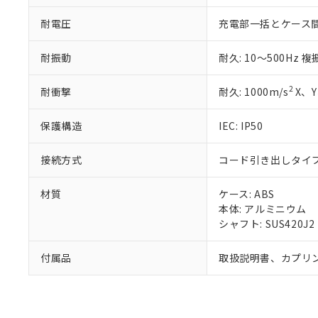
混在することから
既に当社にて対応
耐電圧
充電部一括とケース間: AC
り割愛しておりま
耐振動
耐久: 10～500Hz 
2
耐衝撃
耐久: 1000m/s
X、Y
保護構造
IEC: IP50
接続方式
コード引き出しタイプ 
材質
ケース: ABS
本体: アルミニウム
シャフト: SUS420J2
付属品
取扱説明書、カプリ