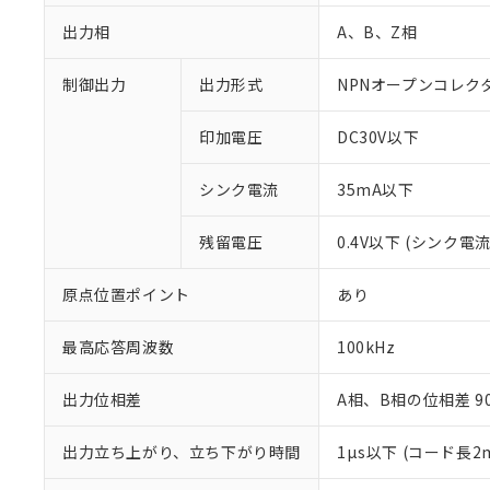
出力相
A、B、Z相
制御出力
出力形式
NPNオープンコレク
印加電圧
DC30V以下
シンク電流
35mA以下
残留電圧
0.4V以下 (シンク電流
※1 対応状況
原点位置ポイント
あり
対応済み：EU
対応予定：EU R
最高応答周波数
100kHz
対応予定なし：EU
調査・確認中：EU
ご利用条件
出力位相差
A相、B相の位相差 90±
非該当品：ライセ
※1 中国RoHS
仕入先様の事情に
出力立ち上がり、立ち下がり時間
1µs以下 (コード長
があります。
以下の条件をお読
「○」：最大均質