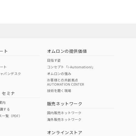
ート
オムロンの提供価値
目指す姿
ポート
コンセプト「i-Automation!」
ジャパンデスク
オムロンの強み
お客様との共創拠点
AUTOMATION CENTER
DIBP
BBP
DEHP
環境保護
技術を磨く現場
・セミナ
状況ページへ
使用期限
検索ください
案内
販売ネットワーク
講する
O
O
O
10
国内販売ネットワーク
ス一覧（PDF）
海外販売ネットワーク
オンラインストア