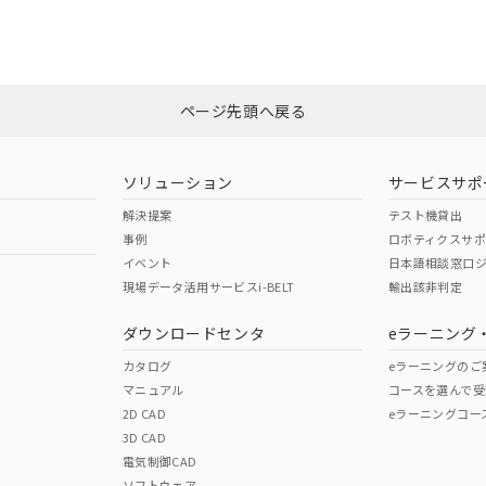
CCC認証
電波法
みください。
N/A
N/A
非含有証明書
※3
ページ先頭へ戻る
ダウンロードはこちら
型式承認
NK型式承認
ABS型式承認
韓国
（日本
（アメリカ
ソリューション
サービスサポ
舶規格）
船舶規格）
船舶規格）
解決提案
テスト機貸出
事例
ロボティクスサ
No
No
イベント
日本語相談窓口
現場データ活用サービスi-BELT
輸出該非判定
I)
PBBs
PBDEs
DBP
ダウンロードセンタ
eラーニング
この製品の規格認証/適合
その他の認証はこちらのページからご
カタログ
eラーニングのご
マニュアル
コースを選んで受
O
O
O
2D CAD
eラーニングコー
3D CAD
電気制御CAD
在庫等で未対応品が混在する可能性があります。
ソフトウェア