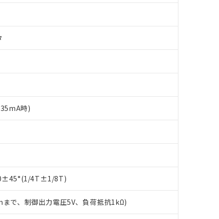
タ
35mA時)
 RoHS指令（10物質）の非含有に対応した製品が提供可能な商品です
oHS指令（10物質）の非含有に対応した製品に切り替える予定のある
 RoHS指令（10物質）の非含有に非対応の商品で、対応品を出す予
 RoHS指令（10物質）の非含有の対応状況を調査中または確認中の
45°(1/4T±1/8T)
ンス料など無形物で、有害物質有無と関係のない商品です。
○×表
より、非含有部品としていたものが、含有品と判明した場合などやむ
2mまで、制御出力電圧5V、負荷抵抗1kΩ)
みいただき、同意のうえご利用ください。
材料含有率が中国RoHSの基準値以下であることを示します。