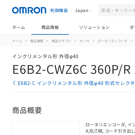
制御機器
Japan
ホーム
商品情報
ソリューション
ダ
ホーム
>
商品情報
>
商品カテゴリ
>
センサ
>
ロータリエンコーダ
>
インクリメンタル形 外径φ40
E6B2-CWZ6C 360P/R
E6B2-C インクリメンタル形 外径φ40 形式セレク
商品概要
ロータリエンコーダ, インク
A/B/Z相, コード引き出