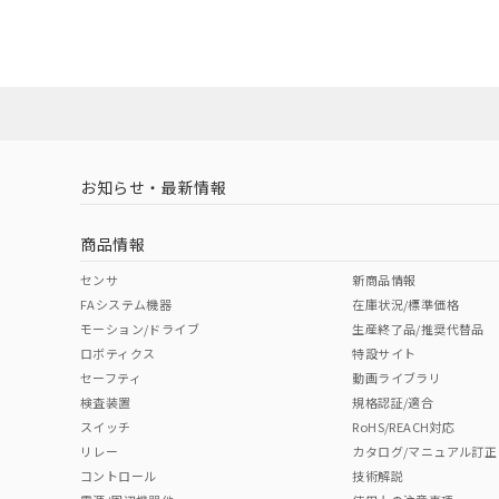
UL認証
CSA認証
CEマーキング
ダウンロードデータをご利用いただく前に、以下を必ずお読
No
No
Yes
対応状況
対応予定月
※1
※2
ソフトウェアの使用条件
対応済み
LR型式承認
DNV型式承認
BV型式承認
KR
（イギリス
（ノルウェー
（フランス
（
お知らせ・最新情報
中国 RoHS
注意事項・凡例
船舶規格）
船舶規格）
船舶規格）
船
商品情報
No
No
No
No
中国 RoHS表
※1 ※2
センサ
新商品情報
FAシステム機器
在庫状況/標準価格
Pb
Hg
Cd
Cr(V
モーション/ドライブ
生産終了品/推奨代替品
ロボティクス
特設サイト
セーフティ
動画ライブラリ
検査装置
規格認証/適合
X
O
O
O
スイッチ
RoHS/REACH対応
リレー
カタログ/マニュアル訂正
コントロール
技術解説
"対応済み"や非含有の記載がされた商品であっても、流通