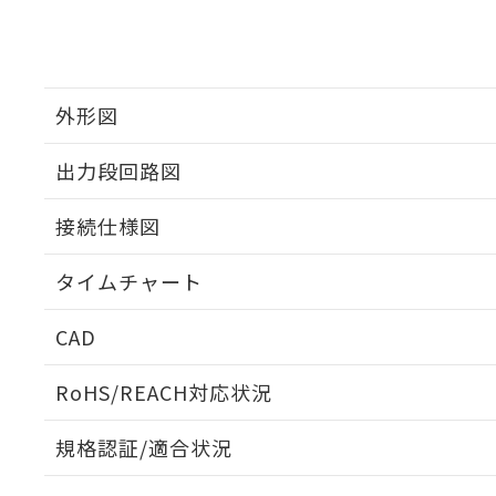
外形図
出力段回路図
接続仕様図
タイムチャート
CAD
ログイン/会員登録いただくと、CADデータをダウンロ
RoHS/REACH対応状況
規格認証/適合状況
EU RoHS
注意事項・凡例