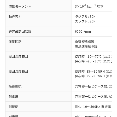
非含有に対応した製品が提供可能な商品で
す。
-7
2
慣性モーメント
3×10
kg.m
以下
対応予定：EU RoHS指令（10物質）の非含
ご利用条件
軸許容力
ラジアル: 30N
有に対応した製品に切り替える予定のある
スラスト: 20N
商品です。
対応予定なし：EU RoHS指令（10物質）の
許容最高回転数
6000r/min
以下の条件をお読みいただき、同意のうえ
非含有に非対応の商品で、対応品を出す予
ご利用ください。
定はありません。
保護回路
負荷短絡保護
調査・確認中：EU RoHS指令（10物質）の
電源逆接続保護
本サービスは、当社制御機器事業取扱
※1 中国RoHS○×表
非含有の対応状況を調査中または確認中の
商品の当社在庫状況および標準価格
商品です。
周囲温度範囲
使用時: -10～70℃ (ただ
(税抜)を提供させていただくもので
「○」：最大均質材料含有率が中国RoHSの
非該当品：ライセンス料など無形物で、有
保存時: -25～85℃ (ただ
す。
基準値以下であることを示します。
害物質有無と関係のない商品です。
当社制御機器事業取扱商品の中には、
「×」：最大均質材料含有率が中国RoHSの
周囲湿度範囲
使用時: 35～85%RH (た
仕入先様の事情により、非含有部品として
本サービスの対象外となる商品もある
保存時: 35～85%RH (た
基準値を超えていることを示します。
いたものが、含有品と判明した場合などや
当社は、これら貴社製品のうち、外国
ことをご了承ください。
「－」：未確認です。当社販売部門へお問
むを得ず変更することがあります。
為替および外国貿易法に定める商品
在庫状況および標準価格照会結果は、
絶縁抵抗
充電部一括とケース間: 20MΩ
い合わせください。
（以下｢規制貨物等」という）を輸出
記載している更新日時点での社内デー
*EU RoHS指令（10物質）：
または国外への提供する場合は、日本
記
タに基づき作成されるものであり、閲
説明
耐電圧
充電部一括とケース間: AC500V 
鉛(Pb) 1000ppm以下、 水銀(Hg) 1000ppm以下、 カド
*中国RoHS10物質の基準値 (GB/T26572)：
国政府の輸出許可(または役務取引許
号
覧された時点での実際の在庫および標
ミウム(Cd) 100ppm以下、
Pb(鉛) :1000ppm、 Hg(水銀) : 1000ppm、 Cd(カドミウ
可)を取得するなどの必要な手続きを
六価クロム(Cr(Ⅵ)) 1000ppm以下、ポリ臭化ビフェニル
耐振動
ム) : 100ppm、
耐久: 10～500Hz 複振幅 2
準価格とは異なる場合があることをご
類(PBB) 1000ppm以下、ポリ臭化ジフェニルエーテル類
Cr(Ⅵ)(六価クロム) : 1000ppm、 PBBs(ポリ臭化ビフェ
とります。
了承ください。
(PBDE) 1000ppm以下、フタル酸ビス(2-エチルヘキシ
○
一定数以上の在庫あり
ニル類) : 1000ppm、 PBDEs(ポリ臭化ジフェニルエーテ
当社は規制貨物を破棄する場合は、完
2
耐衝撃
耐久: 1000m/s
X、Y、Z 各