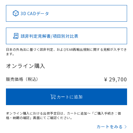
中国 RoHS表
※1 ※2
3D CADデータ
この製品の規格認証/適合状況ページへ
Pb
Hg
Cd
Cr(VI)
その他の認証はこちらのページからご検索ください
該非判定見解書/項目別対比表
X
O
O
O
日本の外為法に基づく該非判定、およびEAR再輸出規制に関する見解が入手でき
ます。
"対応済み"や非含有の記載がされた商品であっても、流通
在庫等で未対応品が混在する可能性があります。
オンライン購入
非含有品が必要な際は、弊社営業部門もしくは販売店へお
問い合わせください。
¥ 29,700
販売価格（税込）
この製品のRoHS/REACH対応状況ページへ
カートに追加
オンライン購入における出荷予定日は、カートに追加～「ご購入手続き：価
格・納期の確認」画面にてご確認ください。
カートをみる