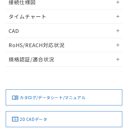
接続仕様図
※本証明書は発行日時点で非含有を証明す
用者の範囲」に記載されている法人を
るもので、過去に遡って非含有を証明する
指します。
情報更新：2024/07/25
ものではありません。
タイムチャート
また、RoHS指令のフタル酸エステル類４
情報更新：2024/07/25
物質の対応では、対応完了までの期間は出
CAD
荷製品に未対応品が混在することから備考
欄に対応日を記載しておりました。
ログイン/会員登録いただくと、CADデータをダウンロー
RoHS/REACH対応状況
既に当社にて対応品への在庫切替を完了
ドすることができます。
していることから、特段のことがない限
情報更新：
り、2022年1月12日より割愛しておりま
規格認証/適合状況
す。
ログイン/会員登録
EU RoHS
注意事項・凡例
UL認証
CSA認証
CEマーキング
No
No
Yes
対応状況
対応予定月
※1
※2
ダウンロードデータをご利用いただく前に、以下を必ずお読
みください。
カタログ/データシート/マニュアル
対応済み
ソフトウェアの使用条件
LR型式承認
DNV型式承認
BV型式承認
KR型式承
（イギリス
（ノルウェー
（フランス
（韓国
船舶規格）
船舶規格）
船舶規格）
船舶規格
中国 RoHS
注意事項・凡例
2D CADデータ
No
No
No
No