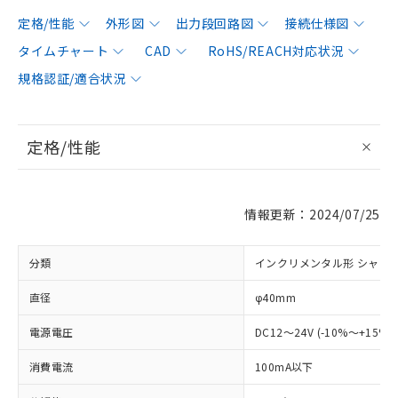
定格/性能
外形図
出力段回路図
接続仕様図
タイムチャート
CAD
RoHS/REACH対応状況
規格認証/適合状況
定格/性能
情報更新：2024/07/25
分類
インクリメンタル形 シャフ
直径
φ40mm
電源電圧
DC12～24V (-10%～+15%
消費電流
100mA以下