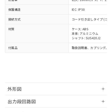
ル) (DEHP)(別名：DOP) 1000ppm以下、フタル酸ブチ
正式な納期状況および標準価格はお客
ル類) : 1000ppm、
ルベンジル（BBP） 1000ppm以下、フタル酸ジブチル
全に破砕するなど、違法に輸出されな
DBP(フタル酸ジブチル) : 1000ppm、 DIBP(フタル酸ジ
様のお取引先、またはお客様担当のオ
（DBP） 1000ppm以下、フタル酸ジイソブチル
イソブチル) : 1000ppm、 BBP(フタル酸ブチルベンジ
△
一定数には満たないが在庫あり
保護構造
IEC: IP50
いよう必要な手段を講じます。
ムロン制御機器販売店・当社販売員に
(DIBP) 1000ppm以下
ル) : 1000ppm、
当社は貴社製品を、核兵器、ミサイ
但し、RoHS指令で産業用監視および制御機器に対する
DEHP(フタル酸ビス(2-エチルヘキシル)) : 1000ppm
ご相談ください。
接続方式
適用除外項目は除く。
コード引き出しタイプ (コード
ル、化学兵器、生物兵器またはその他
－
在庫なし(最新の在庫状況につ
オムロン制御機器販売店や当社販売拠
フタル酸エステル類の４物質については閾値を超える意
武器並びにこれらの製造装置等に一切
いては、お客様のお取引先、ま
図的な使用がないことを確認しています。
点は「
販売ネットワーク
」をご確認
材質
ケース: ABS
※2 環境保護使用期限
使用いたしません。
たはお客様担当のオムロン制御
ください。
本体: アルミニウム
当社は、貴社製品を第三者に販売する
機器販売店・当社販売員にご確
在庫状況および標準価格結果を当社の
シャフト: SUS420J2
※2 対応予定月
「ｅ」：有害物質（10物質）のすべてが基
場合は、上記1、2および3の内容を当
認ください)
事前の承諾なく第三者に漏洩または開
準値以下であることを示します。
該第三者に通知します。また当社は、
付属品
取扱説明書、カプリング、六
示しないようお願いします。
部品在庫の切り替え状況などにより、予定
「10」：通常の使用状況下において有害物
販売先および販売に係わる関係者が違
マイパーツ機能（部品リスト作成サー
空
受注生産機種、また在庫状況の
月が前後することがあります。
質が外部に漏えいし、環境に深刻な影響を
法に輸出するおそれがある場合は、取
ビス）をご利用いただくには、I-Web
白
情報を公開していない機種
及ぼさない年数を意味します。
り引きをいたしません。
メンバーズにご登録されている必要が
「－」：未確認です。当社販売部門へお問
あります。
い合わせください。
お客様が当ウェブサイト上で当社にご
※3 非含有証明書ダウンロード
登録された部品リストについて、当社
および当社の共同利用者が、当社の製
外形図
下記の非含有証明書をダウンロードするこ
品・サービスに関するお客様との取
とができます。
合意する
キャンセル
引・商談に必要な範囲で利用すること
情報更新：2024/07/25
出力段回路図
をご了承ください。
EU RoHS指令（10物質）の非含有証明書
※当社の共同利用者とは、
"個人情報
51物質の非含有証明書（当社基準）
情報更新：2024/07/25
の共同利用に関して"
の「1.共同利