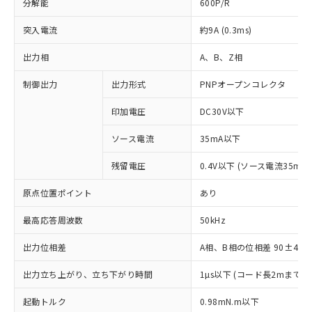
分解能
600P/R
突入電流
約9A (0.3ms)
出力相
A、B、Z相
制御出力
出力形式
PNPオープンコレクタ
印加電圧
DC30V以下
ソース電流
35mA以下
残留電圧
0.4V以下 (ソース電流35mA時
原点位置ポイント
あり
最高応答周波数
50kHz
出力位相差
A相、B相の位相差 90±45°(1
※1 対応状況
出力立ち上がり、立ち下がり時間
1µs以下 (コード長2mまで、
対応済み：EU RoHS指令（10物質）の
起動トルク
0.98mN.m以下