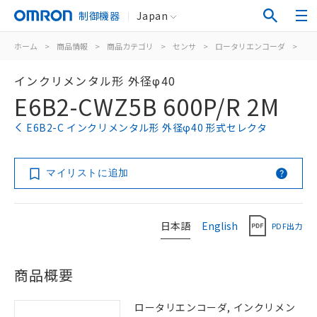
制御機器
Japan
ホーム
>
商品情報
>
商品カテゴリ
>
センサ
>
ロータリエンコーダ
>
イ
インクリメンタル形 外径φ40
E6B2-CWZ5B 600P/R 2M
E6B2-C インクリメンタル形 外径φ40 形式セレクタ
マイリストに追加
日本語
English
PDF出力
商品概要
ロータリエンコーダ, インクリメン