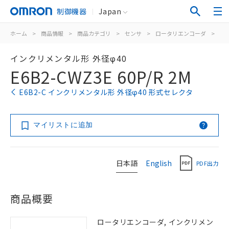
制御機器
Japan
ホーム
>
商品情報
>
商品カテゴリ
>
センサ
>
ロータリエンコーダ
>
イ
インクリメンタル形 外径φ40
E6B2-CWZ3E 60P/R 2M
E6B2-C インクリメンタル形 外径φ40 形式セレクタ
マイリストに追加
日本語
English
PDF出力
商品概要
ロータリエンコーダ, インクリメン