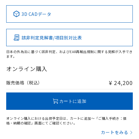
中国 RoHS表
※1 ※2
3D CADデータ
この製品の規格認証/適合状況ページへ
Pb
Hg
Cd
Cr(VI)
その他の認証はこちらのページからご検索ください
該非判定見解書/項目別対比表
X
O
O
O
日本の外為法に基づく該非判定、およびEAR再輸出規制に関する見解が入手でき
ます。
"対応済み"や非含有の記載がされた商品であっても、流通
在庫等で未対応品が混在する可能性があります。
オンライン購入
非含有品が必要な際は、弊社営業部門もしくは販売店へお
問い合わせください。
¥ 24,200
販売価格（税込）
この製品のRoHS/REACH対応状況ページへ
カートに追加
オンライン購入における出荷予定日は、カートに追加～「ご購入手続き：価
格・納期の確認」画面にてご確認ください。
カートをみる