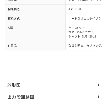
ル) (DEHP)(別名：DOP) 1000ppm以下、フタル酸ブチ
正式な納期状況および標準価格はお客
ル類) : 1000ppm、
ルベンジル（BBP） 1000ppm以下、フタル酸ジブチル
全に破砕するなど、違法に輸出されな
DBP(フタル酸ジブチル) : 1000ppm、 DIBP(フタル酸ジ
様のお取引先、またはお客様担当のオ
（DBP） 1000ppm以下、フタル酸ジイソブチル
イソブチル) : 1000ppm、 BBP(フタル酸ブチルベンジ
△
一定数には満たないが在庫あり
保護構造
IEC: IP50
いよう必要な手段を講じます。
ムロン制御機器販売店・当社販売員に
(DIBP) 1000ppm以下
ル) : 1000ppm、
当社は貴社製品を、核兵器、ミサイ
但し、RoHS指令で産業用監視および制御機器に対する
DEHP(フタル酸ビス(2-エチルヘキシル)) : 1000ppm
ご相談ください。
接続方式
適用除外項目は除く。
コード引き出しタイプ (コード
ル、化学兵器、生物兵器またはその他
－
在庫なし(最新の在庫状況につ
オムロン制御機器販売店や当社販売拠
フタル酸エステル類の４物質については閾値を超える意
武器並びにこれらの製造装置等に一切
いては、お客様のお取引先、ま
図的な使用がないことを確認しています。
点は「
販売ネットワーク
」をご確認
材質
ケース: ABS
※2 環境保護使用期限
使用いたしません。
たはお客様担当のオムロン制御
ください。
本体: アルミニウム
当社は、貴社製品を第三者に販売する
機器販売店・当社販売員にご確
在庫状況および標準価格結果を当社の
シャフト: SUS420J2
※2 対応予定月
「ｅ」：有害物質（10物質）のすべてが基
場合は、上記1、2および3の内容を当
認ください)
事前の承諾なく第三者に漏洩または開
準値以下であることを示します。
該第三者に通知します。また当社は、
付属品
取扱説明書、カプリング、六
示しないようお願いします。
部品在庫の切り替え状況などにより、予定
「10」：通常の使用状況下において有害物
販売先および販売に係わる関係者が違
マイパーツ機能（部品リスト作成サー
空
受注生産機種、また在庫状況の
月が前後することがあります。
質が外部に漏えいし、環境に深刻な影響を
法に輸出するおそれがある場合は、取
ビス）をご利用いただくには、I-Web
白
情報を公開していない機種
及ぼさない年数を意味します。
り引きをいたしません。
メンバーズにご登録されている必要が
「－」：未確認です。当社販売部門へお問
あります。
い合わせください。
お客様が当ウェブサイト上で当社にご
※3 非含有証明書ダウンロード
登録された部品リストについて、当社
および当社の共同利用者が、当社の製
外形図
下記の非含有証明書をダウンロードするこ
品・サービスに関するお客様との取
とができます。
合意する
キャンセル
引・商談に必要な範囲で利用すること
情報更新：2024/07/25
出力段回路図
をご了承ください。
EU RoHS指令（10物質）の非含有証明書
※当社の共同利用者とは、
"個人情報
51物質の非含有証明書（当社基準）
情報更新：2024/07/25
の共同利用に関して"
の「1.共同利