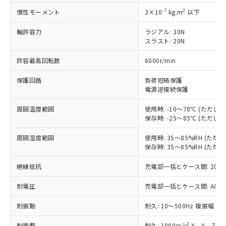
非含有に対応した製品が提供可能な商品で
す。
-7
2
慣性モーメント
3×10
kg.m
以下
対応予定：EU RoHS指令（10物質）の非含
ご利用条件
軸許容力
ラジアル: 30N
有に対応した製品に切り替える予定のある
スラスト: 20N
商品です。
対応予定なし：EU RoHS指令（10物質）の
許容最高回転数
6000r/min
以下の条件をお読みいただき、同意のうえ
非含有に非対応の商品で、対応品を出す予
ご利用ください。
定はありません。
保護回路
負荷短絡保護
調査・確認中：EU RoHS指令（10物質）の
電源逆接続保護
本サービスは、当社制御機器事業取扱
※1 中国RoHS○×表
非含有の対応状況を調査中または確認中の
商品の当社在庫状況および標準価格
商品です。
周囲温度範囲
使用時: -10～70℃ (ただ
(税抜)を提供させていただくもので
「○」：最大均質材料含有率が中国RoHSの
非該当品：ライセンス料など無形物で、有
保存時: -25～85℃ (ただ
す。
基準値以下であることを示します。
害物質有無と関係のない商品です。
当社制御機器事業取扱商品の中には、
「×」：最大均質材料含有率が中国RoHSの
周囲湿度範囲
使用時: 35～85%RH (た
仕入先様の事情により、非含有部品として
本サービスの対象外となる商品もある
保存時: 35～85%RH (た
基準値を超えていることを示します。
いたものが、含有品と判明した場合などや
当社は、これら貴社製品のうち、外国
ことをご了承ください。
「－」：未確認です。当社販売部門へお問
むを得ず変更することがあります。
為替および外国貿易法に定める商品
在庫状況および標準価格照会結果は、
絶縁抵抗
充電部一括とケース間: 20MΩ
い合わせください。
（以下｢規制貨物等」という）を輸出
記載している更新日時点での社内デー
*EU RoHS指令（10物質）：
または国外への提供する場合は、日本
記
タに基づき作成されるものであり、閲
説明
耐電圧
充電部一括とケース間: AC500V 
鉛(Pb) 1000ppm以下、 水銀(Hg) 1000ppm以下、 カド
*中国RoHS10物質の基準値 (GB/T26572)：
国政府の輸出許可(または役務取引許
号
覧された時点での実際の在庫および標
ミウム(Cd) 100ppm以下、
Pb(鉛) :1000ppm、 Hg(水銀) : 1000ppm、 Cd(カドミウ
可)を取得するなどの必要な手続きを
六価クロム(Cr(Ⅵ)) 1000ppm以下、ポリ臭化ビフェニル
耐振動
ム) : 100ppm、
耐久: 10～500Hz 複振幅 2
準価格とは異なる場合があることをご
類(PBB) 1000ppm以下、ポリ臭化ジフェニルエーテル類
Cr(Ⅵ)(六価クロム) : 1000ppm、 PBBs(ポリ臭化ビフェ
とります。
了承ください。
(PBDE) 1000ppm以下、フタル酸ビス(2-エチルヘキシ
○
一定数以上の在庫あり
ニル類) : 1000ppm、 PBDEs(ポリ臭化ジフェニルエーテ
当社は規制貨物を破棄する場合は、完
2
耐衝撃
耐久: 1000m/s
X、Y、Z 各