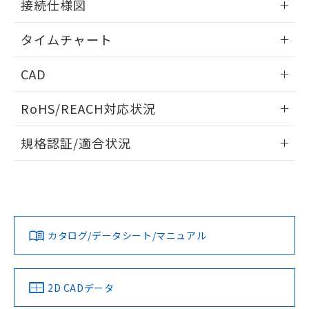
接続仕様図
※本証明書は発行日時点で非含有を証明す
用者の範囲」に記載されている法人を
るもので、過去に遡って非含有を証明する
指します。
情報更新：2024/07/25
ものではありません。
タイムチャート
また、RoHS指令のフタル酸エステル類４
情報更新：2024/07/25
物質の対応では、対応完了までの期間は出
CAD
荷製品に未対応品が混在することから備考
欄に対応日を記載しておりました。
ログイン/会員登録いただくと、CADデータをダウンロー
RoHS/REACH対応状況
既に当社にて対応品への在庫切替を完了
ドすることができます。
していることから、特段のことがない限
情報更新：2026/7/29
り、2022年1月12日より割愛しておりま
規格認証/適合状況
す。
ログイン/会員登録
EU RoHS
注意事項・凡例
UL認証
CSA認証
CEマーキング
No
No
Yes
対応状況
対応予定月
※1
※2
ダウンロードデータをご利用いただく前に、以下を必ずお読
みください。
カタログ/データシート/マニュアル
対応済み
ソフトウェアの使用条件
LR型式承認
DNV型式承認
BV型式承認
KR型式承
（イギリス
（ノルウェー
（フランス
（韓国
船舶規格）
船舶規格）
船舶規格）
船舶規格
中国 RoHS
注意事項・凡例
2D CADデータ
No
No
No
No