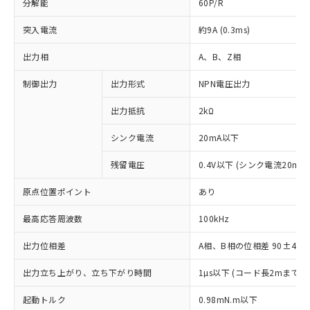
分解能
60P/R
突入電流
約9A (0.3ms)
出力相
A、B、Z相
制御出力
出力形式
NPN電圧出力
出力抵抗
2kΩ
シンク電流
20mA以下
残留電圧
0.4V以下 (シンク電流20mA
原点位置ポイント
あり
最高応答周波数
100kHz
出力位相差
A相、B相の位相差 90±45°(1
※1 対応状況
出力立ち上がり、立ち下がり時間
1µs以下 (コード長2mまで、
対応済み：EU RoHS指令（10物質）の
起動トルク
0.98mN.m以下