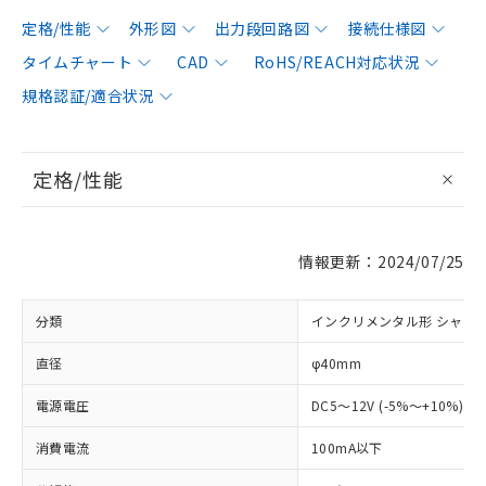
定格/性能
外形図
出力段回路図
接続仕様図
タイムチャート
CAD
RoHS/REACH対応状況
規格認証/適合状況
定格/性能
情報更新：2024/07/25
分類
インクリメンタル形 シャフ
直径
φ40mm
電源電圧
DC5～12V (-5%～+10%) 
消費電流
100mA以下