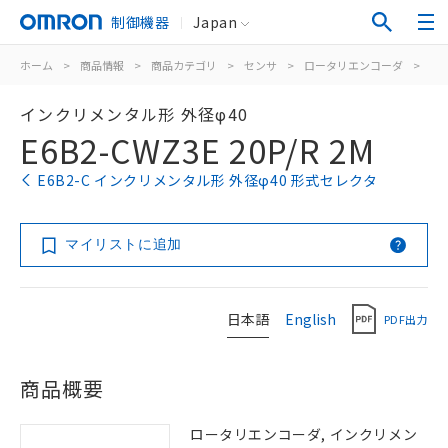
制御機器
Japan
ホーム
>
商品情報
>
商品カテゴリ
>
センサ
>
ロータリエンコーダ
>
イ
インクリメンタル形 外径φ40
E6B2-CWZ3E 20P/R 2M
E6B2-C インクリメンタル形 外径φ40 形式セレクタ
マイリストに追加
日本語
English
PDF出力
商品概要
ロータリエンコーダ, インクリメン