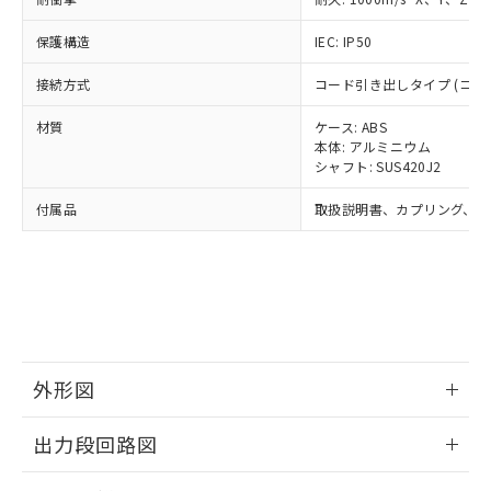
ル) (DEHP)(別名：DOP) 1000ppm以下、フタル酸ブチ
正式な納期状況および標準価格はお客
ル類) : 1000ppm、
ルベンジル（BBP） 1000ppm以下、フタル酸ジブチル
全に破砕するなど、違法に輸出されな
DBP(フタル酸ジブチル) : 1000ppm、 DIBP(フタル酸ジ
様のお取引先、またはお客様担当のオ
（DBP） 1000ppm以下、フタル酸ジイソブチル
イソブチル) : 1000ppm、 BBP(フタル酸ブチルベンジ
△
一定数には満たないが在庫あり
保護構造
IEC: IP50
いよう必要な手段を講じます。
ムロン制御機器販売店・当社販売員に
(DIBP) 1000ppm以下
ル) : 1000ppm、
当社は貴社製品を、核兵器、ミサイ
但し、RoHS指令で産業用監視および制御機器に対する
DEHP(フタル酸ビス(2-エチルヘキシル)) : 1000ppm
ご相談ください。
接続方式
適用除外項目は除く。
コード引き出しタイプ (コード
ル、化学兵器、生物兵器またはその他
－
在庫なし(最新の在庫状況につ
オムロン制御機器販売店や当社販売拠
フタル酸エステル類の４物質については閾値を超える意
武器並びにこれらの製造装置等に一切
いては、お客様のお取引先、ま
図的な使用がないことを確認しています。
点は「
販売ネットワーク
」をご確認
材質
ケース: ABS
※2 環境保護使用期限
使用いたしません。
たはお客様担当のオムロン制御
ください。
本体: アルミニウム
当社は、貴社製品を第三者に販売する
機器販売店・当社販売員にご確
在庫状況および標準価格結果を当社の
シャフト: SUS420J2
※2 対応予定月
「ｅ」：有害物質（10物質）のすべてが基
場合は、上記1、2および3の内容を当
認ください)
事前の承諾なく第三者に漏洩または開
準値以下であることを示します。
該第三者に通知します。また当社は、
付属品
取扱説明書、カプリング、六
示しないようお願いします。
部品在庫の切り替え状況などにより、予定
「10」：通常の使用状況下において有害物
販売先および販売に係わる関係者が違
マイパーツ機能（部品リスト作成サー
空
受注生産機種、また在庫状況の
月が前後することがあります。
質が外部に漏えいし、環境に深刻な影響を
法に輸出するおそれがある場合は、取
ビス）をご利用いただくには、I-Web
白
情報を公開していない機種
及ぼさない年数を意味します。
り引きをいたしません。
メンバーズにご登録されている必要が
「－」：未確認です。当社販売部門へお問
あります。
い合わせください。
お客様が当ウェブサイト上で当社にご
※3 非含有証明書ダウンロード
登録された部品リストについて、当社
および当社の共同利用者が、当社の製
外形図
下記の非含有証明書をダウンロードするこ
品・サービスに関するお客様との取
とができます。
合意する
キャンセル
引・商談に必要な範囲で利用すること
情報更新：2024/07/25
出力段回路図
をご了承ください。
EU RoHS指令（10物質）の非含有証明書
※当社の共同利用者とは、
"個人情報
51物質の非含有証明書（当社基準）
情報更新：2024/07/25
の共同利用に関して"
の「1.共同利