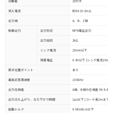
分解能
20P/R
突入電流
約9A (0.3ms)
出力相
A、B、Z相
制御出力
出力形式
NPN電圧出力
出力抵抗
2kΩ
シンク電流
20mA以下
残留電圧
0.4V以下 (シンク電流20mA
原点位置ポイント
あり
最高応答周波数
100kHz
出力位相差
A相、B相の位相差 90±45°(1
※1 対応状況
出力立ち上がり、立ち下がり時間
1µs以下 (コード長2mまで、
対応済み：EU RoHS指令（10物質）の
起動トルク
0.98mN.m以下