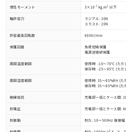
非含有に対応した製品が提供可能な商品で
す。
-7
2
慣性モーメント
3×10
kg.m
以下
対応予定：EU RoHS指令（10物質）の非含
ご利用条件
軸許容力
ラジアル: 30N
有に対応した製品に切り替える予定のある
スラスト: 20N
商品です。
対応予定なし：EU RoHS指令（10物質）の
許容最高回転数
6000r/min
以下の条件をお読みいただき、同意のうえ
非含有に非対応の商品で、対応品を出す予
ご利用ください。
定はありません。
保護回路
負荷短絡保護
調査・確認中：EU RoHS指令（10物質）の
電源逆接続保護
本サービスは、当社制御機器事業取扱
※1 中国RoHS○×表
非含有の対応状況を調査中または確認中の
商品の当社在庫状況および標準価格
商品です。
周囲温度範囲
使用時: -10～70℃ (ただ
(税抜)を提供させていただくもので
「○」：最大均質材料含有率が中国RoHSの
非該当品：ライセンス料など無形物で、有
保存時: -25～85℃ (ただ
す。
基準値以下であることを示します。
害物質有無と関係のない商品です。
当社制御機器事業取扱商品の中には、
「×」：最大均質材料含有率が中国RoHSの
周囲湿度範囲
使用時: 35～85%RH (た
仕入先様の事情により、非含有部品として
本サービスの対象外となる商品もある
保存時: 35～85%RH (た
基準値を超えていることを示します。
いたものが、含有品と判明した場合などや
当社は、これら貴社製品のうち、外国
ことをご了承ください。
「－」：未確認です。当社販売部門へお問
むを得ず変更することがあります。
為替および外国貿易法に定める商品
在庫状況および標準価格照会結果は、
絶縁抵抗
充電部一括とケース間: 20MΩ
い合わせください。
（以下｢規制貨物等」という）を輸出
記載している更新日時点での社内デー
*EU RoHS指令（10物質）：
または国外への提供する場合は、日本
記
タに基づき作成されるものであり、閲
説明
耐電圧
充電部一括とケース間: AC500V 
鉛(Pb) 1000ppm以下、 水銀(Hg) 1000ppm以下、 カド
*中国RoHS10物質の基準値 (GB/T26572)：
国政府の輸出許可(または役務取引許
号
覧された時点での実際の在庫および標
ミウム(Cd) 100ppm以下、
Pb(鉛) :1000ppm、 Hg(水銀) : 1000ppm、 Cd(カドミウ
可)を取得するなどの必要な手続きを
六価クロム(Cr(Ⅵ)) 1000ppm以下、ポリ臭化ビフェニル
耐振動
ム) : 100ppm、
耐久: 10～500Hz 複振幅 2
準価格とは異なる場合があることをご
類(PBB) 1000ppm以下、ポリ臭化ジフェニルエーテル類
Cr(Ⅵ)(六価クロム) : 1000ppm、 PBBs(ポリ臭化ビフェ
とります。
了承ください。
(PBDE) 1000ppm以下、フタル酸ビス(2-エチルヘキシ
○
一定数以上の在庫あり
ニル類) : 1000ppm、 PBDEs(ポリ臭化ジフェニルエーテ
当社は規制貨物を破棄する場合は、完
2
耐衝撃
耐久: 1000m/s
X、Y、Z 各