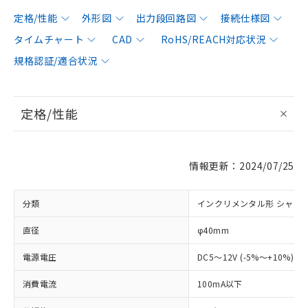
定格/性能
外形図
出力段回路図
接続仕様図
タイムチャート
CAD
RoHS/REACH対応状況
規格認証/適合状況
定格/性能
情報更新：2024/07/25
分類
インクリメンタル形 シャフ
直径
φ40mm
電源電圧
DC5～12V (-5%～+10%) 
消費電流
100mA以下