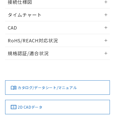
接続仕様図
※本証明書は発行日時点で非含有を証明す
用者の範囲」に記載されている法人を
るもので、過去に遡って非含有を証明する
指します。
情報更新：2024/07/25
ものではありません。
タイムチャート
また、RoHS指令のフタル酸エステル類４
情報更新：2024/07/25
物質の対応では、対応完了までの期間は出
CAD
荷製品に未対応品が混在することから備考
欄に対応日を記載しておりました。
ログイン/会員登録いただくと、CADデータをダウンロー
RoHS/REACH対応状況
既に当社にて対応品への在庫切替を完了
ドすることができます。
していることから、特段のことがない限
情報更新：2026/7/29
り、2022年1月12日より割愛しておりま
規格認証/適合状況
す。
ログイン/会員登録
EU RoHS
注意事項・凡例
UL認証
CSA認証
CEマーキング
No
No
Yes
対応状況
対応予定月
※1
※2
ダウンロードデータをご利用いただく前に、以下を必ずお読
みください。
カタログ/データシート/マニュアル
対応済み
ソフトウェアの使用条件
LR型式承認
DNV型式承認
BV型式承認
KR型式承
（イギリス
（ノルウェー
（フランス
（韓国
船舶規格）
船舶規格）
船舶規格）
船舶規格
中国 RoHS
注意事項・凡例
2D CADデータ
No
No
No
No