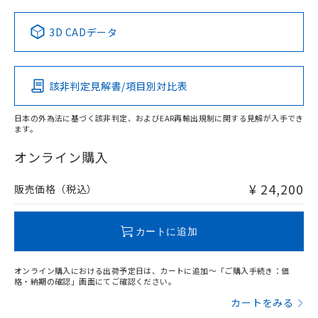
中国 RoHS表
※1 ※2
3D CADデータ
この製品の規格認証/適合状況ページへ
Pb
Hg
Cd
Cr(VI)
その他の認証はこちらのページからご検索ください
該非判定見解書/項目別対比表
X
O
O
O
日本の外為法に基づく該非判定、およびEAR再輸出規制に関する見解が入手でき
ます。
"対応済み"や非含有の記載がされた商品であっても、流通
在庫等で未対応品が混在する可能性があります。
オンライン購入
非含有品が必要な際は、弊社営業部門もしくは販売店へお
問い合わせください。
¥ 24,200
販売価格（税込）
この製品のRoHS/REACH対応状況ページへ
カートに追加
オンライン購入における出荷予定日は、カートに追加～「ご購入手続き：価
格・納期の確認」画面にてご確認ください。
カートをみる