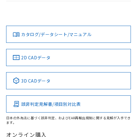
および当社の共同利用者が、当社の製
ログイン/会員登録
EU RoHS
注意事項・凡例
下記の非含有証明書をダウンロードするこ
品・サービスに関するお客様との取
UL認証
CSA認証
CEマーキング
とができます。
合意する
キャンセル
引・商談に必要な範囲で利用すること
No
No
Yes
をご了承ください。
対応状況
対応予定月
※1
※2
EU RoHS指令（10物質）の非含有証明書
ダウンロードデータをご利用いただく前に、以下を必ずお読
※当社の共同利用者とは、
"個人情報
51物質の非含有証明書（当社基準）
みください。
の共同利用に関して"
の「1.共同利
カタログ/データシート/マニュアル
対応済み
※本証明書は発行日時点で非含有を証明す
ソフトウェアの使用条件
用者の範囲」に記載されている法人を
るもので、過去に遡って非含有を証明する
LR型式承認
DNV型式承認
BV型式承認
KR型式承
指します。
（イギリス
（ノルウェー
（フランス
（韓国
ものではありません。
船舶規格）
船舶規格）
船舶規格）
船舶規格
また、RoHS指令のフタル酸エステル類４
中国 RoHS
注意事項・凡例
2D CADデータ
物質の対応では、対応完了までの期間は出
No
No
No
No
荷製品に未対応品が混在することから備考
欄に対応日を記載しておりました。
中国 RoHS表
※1 ※2
3D CADデータ
既に当社にて対応品への在庫切替を完了
この製品の規格認証/適合状況ページへ
していることから、特段のことがない限
Pb
Hg
Cd
Cr(VI)
その他の認証はこちらのページからご検索ください
り、2022年1月12日より割愛しておりま
す。
該非判定見解書/項目別対比表
X
O
O
O
日本の外為法に基づく該非判定、およびEAR再輸出規制に関する見解が入手でき
ます。
"対応済み"や非含有の記載がされた商品であっても、流通
在庫等で未対応品が混在する可能性があります。
オンライン購入