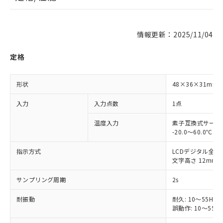
情報更新：2025/11/04
定格
形状
48×36×31m
入力
入力点数
1点
温度入力
素子互換式サーミ
-20.0～60.0℃
指示方式
LCDデジタル全指
文字高さ 12mm
サンプリング周期
2s
耐振動
耐久: 10～55Hz 
誤動作: 10～55Hz 