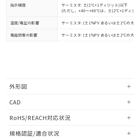
（以下｢規制貨物等」という）を輸出
記載している更新日時点での社内デー
指示精度
サーミスタ: ±(1℃+1ディジット)以下
*EU RoHS指令（10物質）：
または国外への提供する場合は、日本
記
タに基づき作成されるものであり、閲
説明
(ただし、+40～+60℃は、±(2℃+1ディジッ
鉛(Pb) 1000ppm以下、 水銀(Hg) 1000ppm以下、 カド
*中国RoHS10物質の基準値 (GB/T26572)：
国政府の輸出許可(または役務取引許
号
覧された時点での実際の在庫および標
ミウム(Cd) 100ppm以下、
Pb(鉛) :1000ppm、 Hg(水銀) : 1000ppm、 Cd(カドミウ
可)を取得するなどの必要な手続きを
六価クロム(Cr(Ⅵ)) 1000ppm以下、ポリ臭化ビフェニル
ム) : 100ppm、
準価格とは異なる場合があることをご
温度/電圧の影響
サーミスタ: (±1%PV あるいは±2℃の大
類(PBB) 1000ppm以下、ポリ臭化ジフェニルエーテル類
Cr(Ⅵ)(六価クロム) : 1000ppm、 PBBs(ポリ臭化ビフェ
とります。
了承ください。
(PBDE) 1000ppm以下、フタル酸ビス(2-エチルヘキシ
○
一定数以上の在庫あり
ニル類) : 1000ppm、 PBDEs(ポリ臭化ジフェニルエーテ
当社は規制貨物を破棄する場合は、完
ル) (DEHP)(別名：DOP) 1000ppm以下、フタル酸ブチ
電磁妨害の影響
サーミスタ: (±1%PV あるいは±2℃の大
正式な納期状況および標準価格はお客
ル類) : 1000ppm、
ルベンジル（BBP） 1000ppm以下、フタル酸ジブチル
全に破砕するなど、違法に輸出されな
DBP(フタル酸ジブチル) : 1000ppm、 DIBP(フタル酸ジ
様のお取引先、またはお客様担当のオ
（DBP） 1000ppm以下、フタル酸ジイソブチル
イソブチル) : 1000ppm、 BBP(フタル酸ブチルベンジ
△
一定数には満たないが在庫あり
いよう必要な手段を講じます。
ムロン制御機器販売店・当社販売員に
(DIBP) 1000ppm以下
ル) : 1000ppm、
当社は貴社製品を、核兵器、ミサイ
但し、RoHS指令で産業用監視および制御機器に対する
DEHP(フタル酸ビス(2-エチルヘキシル)) : 1000ppm
ご相談ください。
適用除外項目は除く。
ル、化学兵器、生物兵器またはその他
－
在庫なし(最新の在庫状況につ
オムロン制御機器販売店や当社販売拠
フタル酸エステル類の４物質については閾値を超える意
武器並びにこれらの製造装置等に一切
いては、お客様のお取引先、ま
図的な使用がないことを確認しています。
点は「
販売ネットワーク
」をご確認
※2 環境保護使用期限
使用いたしません。
たはお客様担当のオムロン制御
ください。
当社は、貴社製品を第三者に販売する
機器販売店・当社販売員にご確
在庫状況および標準価格結果を当社の
※2 対応予定月
外形図
「ｅ」：有害物質（10物質）のすべてが基
場合は、上記1、2および3の内容を当
認ください)
事前の承諾なく第三者に漏洩または開
準値以下であることを示します。
該第三者に通知します。また当社は、
示しないようお願いします。
情報更新：2025/11/04
部品在庫の切り替え状況などにより、予定
「10」：通常の使用状況下において有害物
販売先および販売に係わる関係者が違
CAD
マイパーツ機能（部品リスト作成サー
空
受注生産機種、また在庫状況の
月が前後することがあります。
質が外部に漏えいし、環境に深刻な影響を
法に輸出するおそれがある場合は、取
ビス）をご利用いただくには、I-Web
白
情報を公開していない機種
及ぼさない年数を意味します。
り引きをいたしません。
ログイン/会員登録いただくと、CADデータをダウンロー
メンバーズにご登録されている必要が
RoHS/REACH対応状況
「－」：未確認です。当社販売部門へお問
ドすることができます。
あります。
い合わせください。
お客様が当ウェブサイト上で当社にご
情報更新：2026/7/29
※3 非含有証明書ダウンロード
規格認証/適合状況
登録された部品リストについて、当社