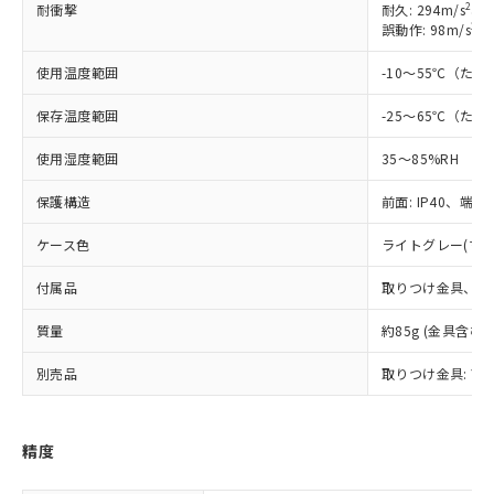
2
耐衝撃
耐久: 294m/s
、6
2
誤動作: 98m/s
、
※1 対応状況
使用温度範囲
-10～55℃（た
対応済み：EU RoHS指令（10物質）の
保存温度範囲
-25～65℃（た
非含有に対応した製品が提供可能な商品で
す。
使用湿度範囲
35～85%RH
対応予定：EU RoHS指令（10物質）の非含
ご利用条件
有に対応した製品に切り替える予定のある
保護構造
前面: IP40、端子部:
商品です。
対応予定なし：EU RoHS指令（10物質）の
ケース色
ライトグレー(マンセ
以下の条件をお読みいただき、同意のうえ
非含有に非対応の商品で、対応品を出す予
ご利用ください。
定はありません。
付属品
取りつけ金具、ロ
調査・確認中：EU RoHS指令（10物質）の
本サービスは、当社制御機器事業取扱
※1 中国RoHS○×表
非含有の対応状況を調査中または確認中の
質量
約85g (金具含む)
商品の当社在庫状況および標準価格
商品です。
(税抜)を提供させていただくもので
「○」：最大均質材料含有率が中国RoHSの
別売品
取りつけ金具: Y92
非該当品：ライセンス料など無形物で、有
す。
基準値以下であることを示します。
害物質有無と関係のない商品です。
当社制御機器事業取扱商品の中には、
「×」：最大均質材料含有率が中国RoHSの
仕入先様の事情により、非含有部品として
本サービスの対象外となる商品もある
基準値を超えていることを示します。
いたものが、含有品と判明した場合などや
精度
当社は、これら貴社製品のうち、外国
ことをご了承ください。
「－」：未確認です。当社販売部門へお問
むを得ず変更することがあります。
為替および外国貿易法に定める商品
在庫状況および標準価格照会結果は、
い合わせください。