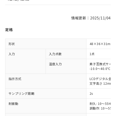
情報更新：2025/11/04
定格
形状
48×36×31m
入力
入力点数
1点
温度入力
素子互換式サーミ
-10.0～40.0℃
指示方式
LCDデジタル全指
文字高さ 12mm
サンプリング周期
2s
耐振動
耐久: 10～55Hz 
誤動作: 10～55Hz 