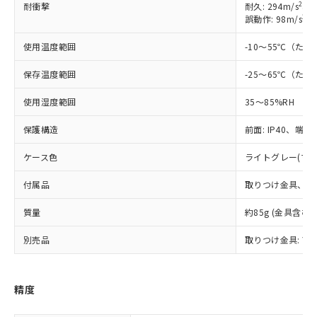
2
耐衝撃
耐久: 294m/s
、6
※1 対応状況
2
誤動作: 98m/s
、
対応済み：EU RoHS指令（10物質）の
使用温度範囲
-10～55℃（た
非含有に対応した製品が提供可能な商品で
す。
保存温度範囲
-25～65℃（た
対応予定：EU RoHS指令（10物質）の非含
ご利用条件
有に対応した製品に切り替える予定のある
使用湿度範囲
35～85%RH
商品です。
対応予定なし：EU RoHS指令（10物質）の
保護構造
前面: IP40、端子部:
以下の条件をお読みいただき、同意のうえ
非含有に非対応の商品で、対応品を出す予
ご利用ください。
ケース色
ライトグレー(マンセ
定はありません。
調査・確認中：EU RoHS指令（10物質）の
本サービスは、当社制御機器事業取扱
付属品
取りつけ金具、ロ
※1 中国RoHS○×表
非含有の対応状況を調査中または確認中の
商品の当社在庫状況および標準価格
商品です。
(税抜)を提供させていただくもので
質量
約85g (金具含む)
「○」：最大均質材料含有率が中国RoHSの
非該当品：ライセンス料など無形物で、有
す。
基準値以下であることを示します。
害物質有無と関係のない商品です。
当社制御機器事業取扱商品の中には、
別売品
取りつけ金具: Y92
「×」：最大均質材料含有率が中国RoHSの
仕入先様の事情により、非含有部品として
本サービスの対象外となる商品もある
基準値を超えていることを示します。
いたものが、含有品と判明した場合などや
当社は、これら貴社製品のうち、外国
ことをご了承ください。
「－」：未確認です。当社販売部門へお問
むを得ず変更することがあります。
為替および外国貿易法に定める商品
在庫状況および標準価格照会結果は、
精度
い合わせください。
（以下｢規制貨物等」という）を輸出
記載している更新日時点での社内デー
*EU RoHS指令（10物質）：
または国外への提供する場合は、日本
記
タに基づき作成されるものであり、閲
説明