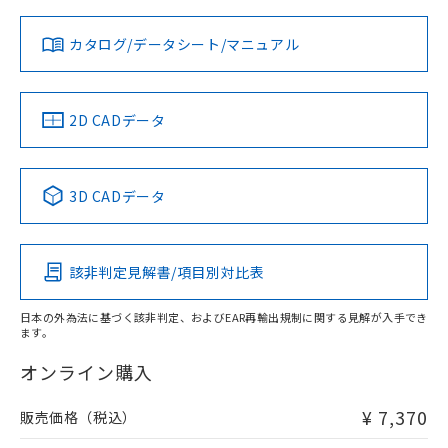
とができます。
対応状況
対応予定月
※1
※2
合意する
キャンセル
引・商談に必要な範囲で利用すること
をご了承ください。
カタログ/データシート/マニュアル
EU RoHS指令（10物質）の非含有証明書
対応済み
※当社の共同利用者とは、
"個人情報
51物質の非含有証明書（当社基準）
の共同利用に関して"
の「1.共同利
LR型式承認
DNV型式承認
BV型式承認
KR型式承
※本証明書は発行日時点で非含有を証明す
（イギリス
（ノルウェー
（フランス
（韓国
用者の範囲」に記載されている法人を
るもので、過去に遡って非含有を証明する
船舶規格）
船舶規格）
船舶規格）
船舶規格
指します。
中国 RoHS
注意事項・凡例
2D CADデータ
ものではありません。
また、RoHS指令のフタル酸エステル類４
No
No
No
No
物質の対応では、対応完了までの期間は出
中国 RoHS表
※1 ※2
荷製品に未対応品が混在することから備考
3D CADデータ
欄に対応日を記載しておりました。
この製品の規格認証/適合状況ページへ
Pb
Hg
Cd
Cr(VI)
既に当社にて対応品への在庫切替を完了
その他の認証はこちらのページからご検索ください
していることから、特段のことがない限
該非判定見解書/項目別対比表
り、2022年1月12日より割愛しておりま
X
O
O
O
す。
日本の外為法に基づく該非判定、およびEAR再輸出規制に関する見解が入手でき
ます。
"対応済み"や非含有の記載がされた商品であっても、流通
在庫等で未対応品が混在する可能性があります。
オンライン購入
非含有品が必要な際は、弊社営業部門もしくは販売店へお
問い合わせください。
¥ 7,370
販売価格（税込）