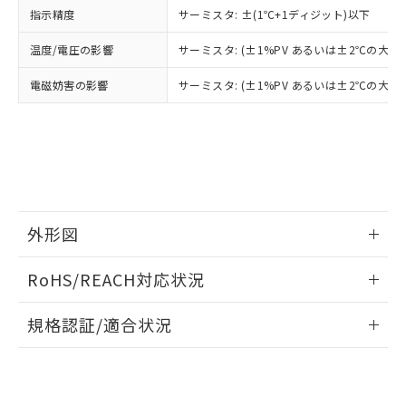
鉛(Pb) 1000ppm以下、 水銀(Hg) 1000ppm以下、 カド
*中国RoHS10物質の基準値 (GB/T26572)：
国政府の輸出許可(または役務取引許
指示精度
サーミスタ: ±(1℃+1ディジット)以下
号
覧された時点での実際の在庫および標
ミウム(Cd) 100ppm以下、
Pb(鉛) :1000ppm、 Hg(水銀) : 1000ppm、 Cd(カドミウ
可)を取得するなどの必要な手続きを
六価クロム(Cr(Ⅵ)) 1000ppm以下、ポリ臭化ビフェニル
ム) : 100ppm、
準価格とは異なる場合があることをご
類(PBB) 1000ppm以下、ポリ臭化ジフェニルエーテル類
Cr(Ⅵ)(六価クロム) : 1000ppm、 PBBs(ポリ臭化ビフェ
とります。
温度/電圧の影響
サーミスタ: (±1%PV あるいは±2℃の大
了承ください。
(PBDE) 1000ppm以下、フタル酸ビス(2-エチルヘキシ
○
一定数以上の在庫あり
ニル類) : 1000ppm、 PBDEs(ポリ臭化ジフェニルエーテ
当社は規制貨物を破棄する場合は、完
ル) (DEHP)(別名：DOP) 1000ppm以下、フタル酸ブチ
正式な納期状況および標準価格はお客
ル類) : 1000ppm、
ルベンジル（BBP） 1000ppm以下、フタル酸ジブチル
電磁妨害の影響
サーミスタ: (±1%PV あるいは±2℃の大
全に破砕するなど、違法に輸出されな
DBP(フタル酸ジブチル) : 1000ppm、 DIBP(フタル酸ジ
様のお取引先、またはお客様担当のオ
（DBP） 1000ppm以下、フタル酸ジイソブチル
イソブチル) : 1000ppm、 BBP(フタル酸ブチルベンジ
△
一定数には満たないが在庫あり
いよう必要な手段を講じます。
ムロン制御機器販売店・当社販売員に
(DIBP) 1000ppm以下
ル) : 1000ppm、
当社は貴社製品を、核兵器、ミサイ
但し、RoHS指令で産業用監視および制御機器に対する
DEHP(フタル酸ビス(2-エチルヘキシル)) : 1000ppm
ご相談ください。
適用除外項目は除く。
ル、化学兵器、生物兵器またはその他
－
在庫なし(最新の在庫状況につ
オムロン制御機器販売店や当社販売拠
フタル酸エステル類の４物質については閾値を超える意
武器並びにこれらの製造装置等に一切
いては、お客様のお取引先、ま
図的な使用がないことを確認しています。
点は「
販売ネットワーク
」をご確認
※2 環境保護使用期限
使用いたしません。
たはお客様担当のオムロン制御
ください。
当社は、貴社製品を第三者に販売する
機器販売店・当社販売員にご確
在庫状況および標準価格結果を当社の
※2 対応予定月
「ｅ」：有害物質（10物質）のすべてが基
場合は、上記1、2および3の内容を当
認ください)
事前の承諾なく第三者に漏洩または開
外形図
準値以下であることを示します。
該第三者に通知します。また当社は、
示しないようお願いします。
部品在庫の切り替え状況などにより、予定
「10」：通常の使用状況下において有害物
販売先および販売に係わる関係者が違
マイパーツ機能（部品リスト作成サー
空
受注生産機種、また在庫状況の
情報更新：2025/11/04
月が前後することがあります。
質が外部に漏えいし、環境に深刻な影響を
RoHS/REACH対応状況
法に輸出するおそれがある場合は、取
ビス）をご利用いただくには、I-Web
白
情報を公開していない機種
及ぼさない年数を意味します。
り引きをいたしません。
メンバーズにご登録されている必要が
情報更新：2026/7/29
「－」：未確認です。当社販売部門へお問
あります。
規格認証/適合状況
い合わせください。
お客様が当ウェブサイト上で当社にご
※3 非含有証明書ダウンロード
EU RoHS
注意事項・凡例
登録された部品リストについて、当社
UL認証
CSA認証
CEマーキング
および当社の共同利用者が、当社の製
下記の非含有証明書をダウンロードするこ
品・サービスに関するお客様との取
No
No
Yes