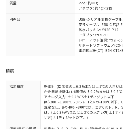
様のお取引先、またはお客様担当のオ
（DBP） 1000ppm以下、フタル酸ジイソブチル
質量
本体: 約80g
イソブチル) : 1000ppm、 BBP(フタル酸ブチルベンジ
△
一定数には満たないが在庫あり
いよう必要な手段を講じます。
ムロン制御機器販売店・当社販売員に
(DIBP) 1000ppm以下
ル) : 1000ppm、
アダプタ: 約4g×2個
当社は貴社製品を、核兵器、ミサイ
但し、RoHS指令で産業用監視および制御機器に対する
DEHP(フタル酸ビス(2-エチルヘキシル)) : 1000ppm
ご相談ください。
適用除外項目は除く。
ル、化学兵器、生物兵器またはその他
－
在庫なし(最新の在庫状況につ
オムロン制御機器販売店や当社販売拠
別売品
USB-シリアル変換ケーブル: E58
フタル酸エステル類の４物質については閾値を超える意
武器並びにこれらの製造装置等に一切
いては、お客様のお取引先、ま
図的な使用がないことを確認しています。
変換ケーブル: E58-CIFQ2-E
点は「
販売ネットワーク
」をご確認
※2 環境保護使用期限
使用いたしません。
防水パッキン: Y92S-P12
たはお客様担当のオムロン制御
ください。
アダプタ: Y92F-53
当社は、貴社製品を第三者に販売する
機器販売店・当社販売員にご確
在庫状況および標準価格結果を当社の
※2 対応予定月
ドローアウト治具: Y92F-55
「ｅ」：有害物質（10物質）のすべてが基
場合は、上記1、2および3の内容を当
認ください)
事前の承諾なく第三者に漏洩または開
サポートソフトウェア(CX-Thermo)
準値以下であることを示します。
該第三者に通知します。また当社は、
示しないようお願いします。
電流検出器(CT): E54-CT1/E54-
部品在庫の切り替え状況などにより、予定
「10」：通常の使用状況下において有害物
販売先および販売に係わる関係者が違
マイパーツ機能（部品リスト作成サー
空
受注生産機種、また在庫状況の
月が前後することがあります。
質が外部に漏えいし、環境に深刻な影響を
法に輸出するおそれがある場合は、取
ビス）をご利用いただくには、I-Web
白
情報を公開していない機種
及ぼさない年数を意味します。
り引きをいたしません。
メンバーズにご登録されている必要が
精度
「－」：未確認です。当社販売部門へお問
あります。
い合わせください。
お客様が当ウェブサイト上で当社にご
※3 非含有証明書ダウンロード
登録された部品リストについて、当社
指示精度
熱電対: (指示値の±0.3%または±1℃の大きいほう
および当社の共同利用者が、当社の製
白金測温抵抗体: (指示値の±0.2%または±0.8℃
下記の非含有証明書をダウンロードするこ
アナログ入力: ±0.2%FS±1ディジット以下
品・サービスに関するお客様との取
とができます。
(K(-200～1300℃レンジ)、TとNの-100℃以下、
合意する
キャンセル
引・商談に必要な範囲で利用すること
規定なし。Bの400～800℃は、±3℃以下。R、S の
をご了承ください。
は、(±0.3%PVまたは±3℃の大きい方)±1ディジッ
EU RoHS指令（10物質）の非含有証明書
※当社の共同利用者とは、
"個人情報
い方)±1ディジット以下。)
51物質の非含有証明書（当社基準）
の共同利用に関して"
の「1.共同利
※本証明書は発行日時点で非含有を証明す
用者の範囲」に記載されている法人を
温度/電圧の影響
熱電対: R, S, B, C/W, PLⅡ: (指示値の±1%