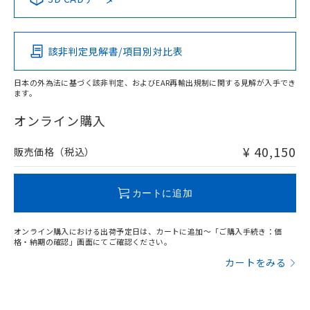
この製品の規格認証/適合状況ページへ
Pb
Hg
Cd
Cr(VI)
その他の認証はこちらのページからご検索ください
該非判定見解書/項目別対比表
X
O
O
O
日本の外為法に基づく該非判定、およびEAR再輸出規制に関する見解が入手でき
ます。
"対応済み"や非含有の記載がされた商品であっても、流通
在庫等で未対応品が混在する可能性があります。
オンライン購入
非含有品が必要な際は、弊社営業部門もしくは販売店へお
問い合わせください。
¥ 40,150
販売価格（税込）
この製品のRoHS/REACH対応状況ページへ
カートに追加
オンライン購入における出荷予定日は、カートに追加～「ご購入手続き：価
格・納期の確認」画面にてご確認ください。
カートをみる