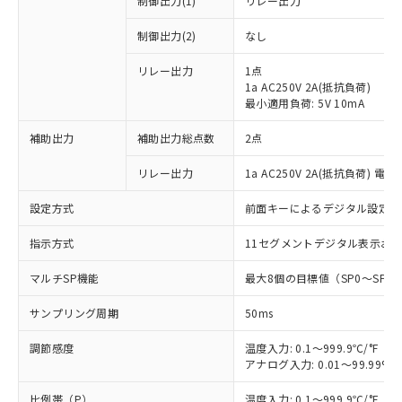
制御出力(1)
リレー出力
制御出力(2)
なし
リレー出力
1点
1a AC250V 2A(抵抗負荷)
最小適用負荷: 5V 10mA
補助出力
補助出力総点数
2点
リレー出力
1a AC250V 2A(抵抗負荷) 電
設定方式
前面キーによるデジタル設定
指示方式
11セグメントデジタル表示お
マルチSP機能
最大8個の目標値（SP0～SP
サンプリング周期
50ms
調節感度
温度入力: 0.1～999.9℃/°F（0
アナログ入力: 0.01～99.99%F
比例帯（P）
温度入力: 0.1～999.9℃/°F（0