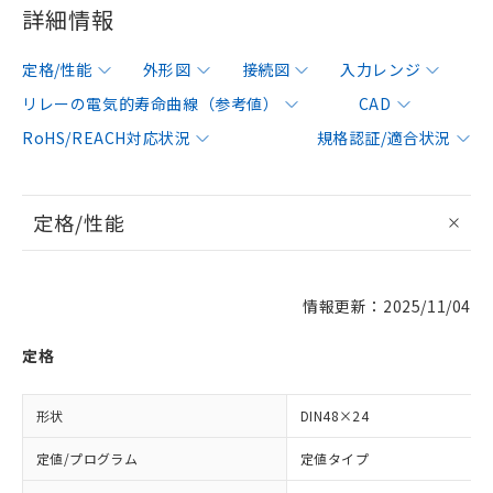
詳細情報
定格/性能
外形図
接続図
入力レンジ
リレーの電気的寿命曲線（参考値）
CAD
RoHS/REACH対応状況
規格認証/適合状況
定格/性能
情報更新：2025/11/04
定格
形状
DIN48×24
定値/プログラム
定値タイプ