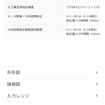
入力電流値指示精度
±5%FS±1ディジット以下
ヒータ断線・SSR故障検出
0.1～49.9A（0.1A単位）
検出最小ON時間: 100ms（制御
SSR故障検出警報設定範囲
0.1～49.9A（0.1A単位）
検出最小OFF時間: 100ms（制
外形図
情報更新：2025/11/04
接続図
情報更新：2025/11/04
入力レンジ
情報更新：2025/11/04