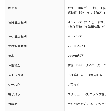
対応予定：EU RoHS指令（10物質）の非含
2
耐衝撃
耐久: 300m/s
、3軸方向 各3回
ご利用条件
有に対応した製品に切り替える予定のある
2
誤動作: 100m/s
、3軸方向 各
商品です。
対応予定なし：EU RoHS指令（10物質）の
使用温度範囲
-10～55℃（ただし、氷結、
以下の条件をお読みいただき、同意のうえ
非含有に非対応の商品で、対応品を出す予
3年保証時（標準単体取り付け）
ご利用ください。
定はありません。
調査・確認中：EU RoHS指令（10物質）の
保存温度範囲
-25～65℃
本サービスは、当社制御機器事業取扱
※1 中国RoHS○×表
非含有の対応状況を調査中または確認中の
商品の当社在庫状況および標準価格
使用湿度範囲
25～85%RH
商品です。
(税抜)を提供させていただくもので
「○」：最大均質材料含有率が中国RoHSの
非該当品：ライセンス料など無形物で、有
す。
標高
2000m以下
基準値以下であることを示します。
害物質有無と関係のない商品です。
当社制御機器事業取扱商品の中には、
「×」：最大均質材料含有率が中国RoHSの
仕入先様の事情により、非含有部品として
本サービスの対象外となる商品もある
保護構造
前面: IP66、リアケース: IP20、
基準値を超えていることを示します。
いたものが、含有品と判明した場合などや
当社は、これら貴社製品のうち、外国
ことをご了承ください。
「－」：未確認です。当社販売部門へお問
むを得ず変更することがあります。
為替および外国貿易法に定める商品
メモリ保護
不揮発性メモリ(書込回数: 100
在庫状況および標準価格照会結果は、
い合わせください。
（以下｢規制貨物等」という）を輸出
記載している更新日時点での社内デー
*EU RoHS指令（10物質）：
または国外への提供する場合は、日本
ケース色
ブラック
記
タに基づき作成されるものであり、閲
説明
鉛(Pb) 1000ppm以下、 水銀(Hg) 1000ppm以下、 カド
*中国RoHS10物質の基準値 (GB/T26572)：
国政府の輸出許可(または役務取引許
号
覧された時点での実際の在庫および標
ミウム(Cd) 100ppm以下、
Pb(鉛) :1000ppm、 Hg(水銀) : 1000ppm、 Cd(カドミウ
端子形状
スクリューレスクランプ端子台
可)を取得するなどの必要な手続きを
六価クロム(Cr(Ⅵ)) 1000ppm以下、ポリ臭化ビフェニル
ム) : 100ppm、
準価格とは異なる場合があることをご
類(PBB) 1000ppm以下、ポリ臭化ジフェニルエーテル類
Cr(Ⅵ)(六価クロム) : 1000ppm、 PBBs(ポリ臭化ビフェ
とります。
了承ください。
(PBDE) 1000ppm以下、フタル酸ビス(2-エチルヘキシ
○
一定数以上の在庫あり
ニル類) : 1000ppm、 PBDEs(ポリ臭化ジフェニルエーテ
付属品
取りつけアダプタ、防水パッキ
当社は規制貨物を破棄する場合は、完
ル) (DEHP)(別名：DOP) 1000ppm以下、フタル酸ブチ
正式な納期状況および標準価格はお客
ル類) : 1000ppm、
ルベンジル（BBP） 1000ppm以下、フタル酸ジブチル
全に破砕するなど、違法に輸出されな
DBP(フタル酸ジブチル) : 1000ppm、 DIBP(フタル酸ジ