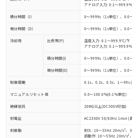
アナログ入力: 0.1～999.9%F
積分時間（I）
0～9999s（1s単位）、0.0～99
微分時間（D）
0～9999s（1s単位）、0.0～99
冷却用
比例帯(P)
温度入力: 0.1～999.9℃/°F（0
アナログ入力: 0.1～999.9%F
積分時間(I)
0～9999s（1s単位）、0.0～99
微分時間(D)
0～9999s（1s単位）、0.0～99
制御周期
0.1s、0.2s、0.5s、1～99s (1
マニュアルリセット値
0.0～100.0%(0.1%単位)
絶縁抵抗
20MΩ以上(DC500V印加)
※1 対応状況
耐電圧
AC2300V 50/60Hz 1min 
対応済み：EU RoHS指令（10物質）の
2
耐振動
耐久: 10～55Hz 20m/s
、3軸方
非含有に対応した製品が提供可能な商品で
2
誤動作: 10～55Hz 20m/s
、3軸
す。