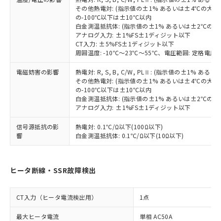
るもので、過去に遡って非含有を証明する
指します。
その他熱電対: (指示値の±1% あるいは±4℃の大
ものではありません。
の-100℃以下は±10℃以内
また、RoHS指令のフタル酸エステル類４
白金測温抵抗体: (指示値の±1% あるいは±2℃の
物質の対応では、対応完了までの期間は出
アナログ入力: ±1%FS±1ディジット以下
CT入力: ±5%FS±1ディジット以下
荷製品に未対応品が混在することから備考
周囲温度: -10℃～23℃～55℃、電圧範囲: 定格電圧の
欄に対応日を記載しておりました。
既に当社にて対応品への在庫切替を完了
電磁妨害の影響
熱電対: R, S, B, C/W, PLⅡ: (指示値の±1%
していることから、特段のことがない限
その他熱電対: (指示値の±1% あるいは±4℃の大
り、2022年1月12日より割愛しておりま
の-100℃以下は±10℃以内
す。
白金測温抵抗体: (指示値の±1% あるいは±2℃の
アナログ入力: ±1%FS±1ディジット以下
信号源抵抗の影
熱電対: 0.1℃/Ω以下(100Ω以下)
響
白金測温抵抗体: 0.1℃/Ω以下(10Ω以下)
ヒータ断線・SSR故障検出
CT入力（ヒータ電流検出用）
1点
最大ヒータ電流
単相 AC50A