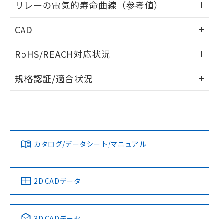
リレーの電気的寿命曲線（参考値）
情報更新：2025/11/04
CAD
ログイン/会員登録いただくと、CADデータをダウンロー
RoHS/REACH対応状況
ドすることができます。
情報更新：2026/7/29
規格認証/適合状況
ログイン/会員登録
EU RoHS
注意事項・凡例
UL認証
CSA認証
CEマーキング
Yes
Yes
Yes
対応状況
対応予定月
※1
※2
ダウンロードデータをご利用いただく前に、以下を必ずお読
みください。
カタログ/データシート/マニュアル
対応済み
ソフトウェアの使用条件
LR型式承認
DNV型式承認
BV型式承認
KR型式承
（イギリス
（ノルウェー
（フランス
（韓国
船舶規格）
船舶規格）
船舶規格）
船舶規格
中国 RoHS
注意事項・凡例
2D CADデータ
No
No
No
No
中国 RoHS表
※1 ※2
3D CADデータ