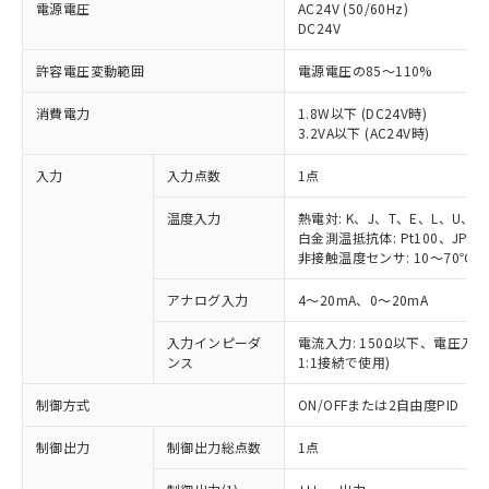
電源電圧
AC24V (50/60Hz)
DC24V
許容電圧変動範囲
電源電圧の85～110%
消費電力
1.8W以下 (DC24V時)
3.2VA以下 (AC24V時)
入力
入力点数
1点
温度入力
熱電対: K、J、T、E、L、U、N
白金測温抵抗体: Pt100、JPt10
非接触温度センサ: 10～70℃、6
アナログ入力
4～20mA、0～20mA
入力インピーダ
電流入力: 150Ω以下、電圧入力:
ンス
1:1接続で使用)
制御方式
ON/OFFまたは2自由度PID
制御出力
制御出力総点数
1点