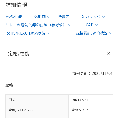
詳細情報
定格/性能
外形図
接続図
入力レンジ
リレーの電気的寿命曲線（参考値）
CAD
RoHS/REACH対応状況
規格認証/適合状況
定格/性能
情報更新：2025/11/04
定格
形状
DIN48×24
定値/プログラム
定値タイプ