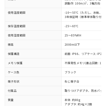
商品です。
(税抜)を提供させていただくもので
2
誤動作: 100m/s
、3軸方向 各
「○」：最大均質材料含有率が中国RoHSの
非該当品：ライセンス料など無形物で、有
す。
基準値以下であることを示します。
害物質有無と関係のない商品です。
使用温度範囲
-10～55℃（ただし、氷結、
当社制御機器事業取扱商品の中には、
「×」：最大均質材料含有率が中国RoHSの
仕入先様の事情により、非含有部品として
3年保証時（標準単体取り付け）
本サービスの対象外となる商品もある
基準値を超えていることを示します。
いたものが、含有品と判明した場合などや
当社は、これら貴社製品のうち、外国
ことをご了承ください。
「－」：未確認です。当社販売部門へお問
むを得ず変更することがあります。
保存温度範囲
-25～65℃
為替および外国貿易法に定める商品
在庫状況および標準価格照会結果は、
い合わせください。
（以下｢規制貨物等」という）を輸出
記載している更新日時点での社内デー
使用湿度範囲
25～85%RH
*EU RoHS指令（10物質）：
または国外への提供する場合は、日本
記
タに基づき作成されるものであり、閲
説明
鉛(Pb) 1000ppm以下、 水銀(Hg) 1000ppm以下、 カド
*中国RoHS10物質の基準値 (GB/T26572)：
国政府の輸出許可(または役務取引許
号
覧された時点での実際の在庫および標
ミウム(Cd) 100ppm以下、
Pb(鉛) :1000ppm、 Hg(水銀) : 1000ppm、 Cd(カドミウ
標高
2000m以下
可)を取得するなどの必要な手続きを
六価クロム(Cr(Ⅵ)) 1000ppm以下、ポリ臭化ビフェニル
ム) : 100ppm、
準価格とは異なる場合があることをご
類(PBB) 1000ppm以下、ポリ臭化ジフェニルエーテル類
Cr(Ⅵ)(六価クロム) : 1000ppm、 PBBs(ポリ臭化ビフェ
とります。
了承ください。
(PBDE) 1000ppm以下、フタル酸ビス(2-エチルヘキシ
保護構造
前面: IP66、リアケース: IP20、
○
一定数以上の在庫あり
ニル類) : 1000ppm、 PBDEs(ポリ臭化ジフェニルエーテ
当社は規制貨物を破棄する場合は、完
ル) (DEHP)(別名：DOP) 1000ppm以下、フタル酸ブチ
正式な納期状況および標準価格はお客
ル類) : 1000ppm、
ルベンジル（BBP） 1000ppm以下、フタル酸ジブチル
全に破砕するなど、違法に輸出されな
DBP(フタル酸ジブチル) : 1000ppm、 DIBP(フタル酸ジ
様のお取引先、またはお客様担当のオ
メモリ保護
不揮発性メモリ(書込回数: 100
（DBP） 1000ppm以下、フタル酸ジイソブチル
イソブチル) : 1000ppm、 BBP(フタル酸ブチルベンジ
△
一定数には満たないが在庫あり
いよう必要な手段を講じます。
ムロン制御機器販売店・当社販売員に
(DIBP) 1000ppm以下
ル) : 1000ppm、
当社は貴社製品を、核兵器、ミサイ
但し、RoHS指令で産業用監視および制御機器に対する
DEHP(フタル酸ビス(2-エチルヘキシル)) : 1000ppm
ケース色
ブラック
ご相談ください。
適用除外項目は除く。
ル、化学兵器、生物兵器またはその他
－
在庫なし(最新の在庫状況につ
オムロン制御機器販売店や当社販売拠
フタル酸エステル類の４物質については閾値を超える意
武器並びにこれらの製造装置等に一切
端子形状
ねじ端子台
いては、お客様のお取引先、ま
図的な使用がないことを確認しています。
点は「
販売ネットワーク
」をご確認
※2 環境保護使用期限
使用いたしません。
たはお客様担当のオムロン制御
ください。
付属品
取りつけアダプタ、防水パッキ
当社は、貴社製品を第三者に販売する
機器販売店・当社販売員にご確
在庫状況および標準価格結果を当社の
※2 対応予定月
「ｅ」：有害物質（10物質）のすべてが基
場合は、上記1、2および3の内容を当
認ください)
事前の承諾なく第三者に漏洩または開
質量
本体: 約80g
準値以下であることを示します。
該第三者に通知します。また当社は、
示しないようお願いします。
アダプタ: 約4g×2個
部品在庫の切り替え状況などにより、予定
「10」：通常の使用状況下において有害物