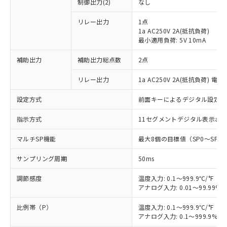
制御出力(2)
なし
リレー出力
1点
1a AC250V 2A(抵抗負荷)
最小適用負荷: 5V 10mA
補助出力
補助出力総点数
2点
リレー出力
1a AC250V 2A(抵抗負荷) 電
設定方式
前面キーによるデジタル設定
指示方式
11セグメントデジタル表示お
マルチSP機能
最大8個の目標値（SP0～SP
サンプリング周期
50ms
調節感度
温度入力: 0.1～999.9℃/°F（0
アナログ入力: 0.01～99.99%F
比例帯（P）
温度入力: 0.1～999.9℃/°F（0
アナログ入力: 0.1～999.9%F