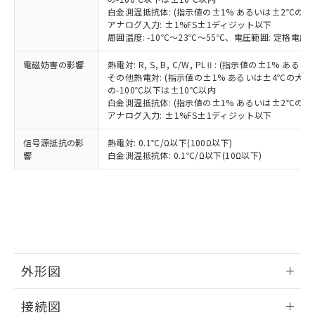
す。
白金測温抵抗体: (指示値の±1% あるいは±2℃の
アナログ入力: ±1%FS±1ディジット以下
周囲温度: -10℃～23℃～55℃、電圧範囲: 定格電圧の
電磁妨害の影響
熱電対: R, S, B, C/W, PLⅡ: (指示値の±1%
その他熱電対: (指示値の±1% あるいは±4℃の大
の-100℃以下は±10℃以内
白金測温抵抗体: (指示値の±1% あるいは±2℃の
アナログ入力: ±1%FS±1ディジット以下
信号源抵抗の影
熱電対: 0.1℃/Ω以下(100Ω以下)
響
白金測温抵抗体: 0.1℃/Ω以下(10Ω以下)
外形図
情報更新：2025/11/04
接続図