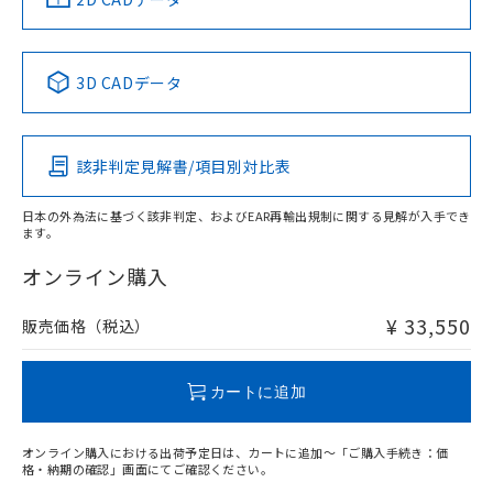
No
No
No
No
中国 RoHS表
※1 ※2
3D CADデータ
この製品の規格認証/適合状況ページへ
Pb
Hg
Cd
Cr(VI)
その他の認証はこちらのページからご検索ください
該非判定見解書/項目別対比表
X
O
O
O
日本の外為法に基づく該非判定、およびEAR再輸出規制に関する見解が入手でき
ます。
"対応済み"や非含有の記載がされた商品であっても、流通
在庫等で未対応品が混在する可能性があります。
オンライン購入
非含有品が必要な際は、弊社営業部門もしくは販売店へお
問い合わせください。
¥ 33,550
販売価格（税込）
この製品のRoHS/REACH対応状況ページへ
カートに追加
オンライン購入における出荷予定日は、カートに追加～「ご購入手続き：価
格・納期の確認」画面にてご確認ください。