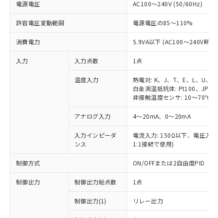
電源電圧
AC100～240V (50/60Hz)
許容電圧変動範囲
電源電圧の85～110%
消費電力
5.9VA以下 (AC100～240V時)
入力
入力点数
1点
温度入力
熱電対: K、J、T、E、L、U、N
白金測温抵抗体: Pt100、JPt10
非接触温度センサ: 10～70℃、6
アナログ入力
4～20mA、0～20mA
入力インピーダ
電流入力: 150Ω以下、電圧入力:
ンス
1:1接続で使用)
制御方式
ON/OFFまたは2自由度PID
制御出力
制御出力総点数
1点
制御出力(1)
リレー出力