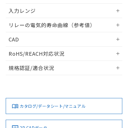
情報更新：2025/11/04
入力レンジ
情報更新：2025/11/04
リレーの電気的寿命曲線（参考値）
情報更新：2025/11/04
CAD
ログイン/会員登録いただくと、CADデータをダウンロー
RoHS/REACH対応状況
ドすることができます。
情報更新：2026/7/29
規格認証/適合状況
ログイン/会員登録
EU RoHS
注意事項・凡例
UL認証
CSA認証
CEマーキング
Yes
Yes
Yes
対応状況
対応予定月
※1
※2
ダウンロードデータをご利用いただく前に、以下を必ずお読
みください。
カタログ/データシート/マニュアル
対応済み
ソフトウェアの使用条件
LR型式承認
DNV型式承認
BV型式承認
KR型式承
（イギリス
（ノルウェー
（フランス
（韓国
船舶規格）
船舶規格）
船舶規格）
船舶規格
中国 RoHS
注意事項・凡例
2D CADデータ