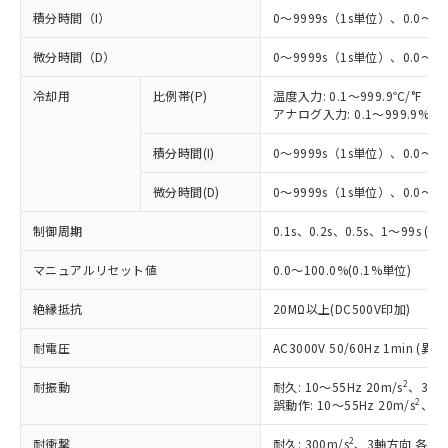
積分時間（I）
0～9999s（1s単位）、0.0～99
微分時間（D）
0～9999s（1s単位）、0.0～99
冷却用
比例帯(P)
温度入力: 0.1～999.9℃/°F（0
アナログ入力: 0.1～999.9%F
積分時間(I)
0～9999s（1s単位）、0.0～99
※1 対応状況
微分時間(D)
0～9999s（1s単位）、0.0～99
対応済み：EU RoHS指令（10物質）の
制御周期
0.1s、0.2s、0.5s、1～99s (1
非含有に対応した製品が提供可能な商品で
す。
マニュアルリセット値
0.0～100.0%(0.1%単位)
対応予定：EU RoHS指令（10物質）の非含
ご利用条件
有に対応した製品に切り替える予定のある
絶縁抵抗
20MΩ以上(DC500V印加)
商品です。
対応予定なし：EU RoHS指令（10物質）の
耐電圧
AC3000V 50/60Hz 1min 
以下の条件をお読みいただき、同意のうえ
非含有に非対応の商品で、対応品を出す予
ご利用ください。
2
耐振動
定はありません。
耐久: 10～55Hz 20m/s
、3軸方
2
誤動作: 10～55Hz 20m/s
、3軸
調査・確認中：EU RoHS指令（10物質）の
本サービスは、当社制御機器事業取扱
※1 中国RoHS○×表
非含有の対応状況を調査中または確認中の
商品の当社在庫状況および標準価格
2
耐衝撃
耐久: 300m/s
、3軸方向 各3回