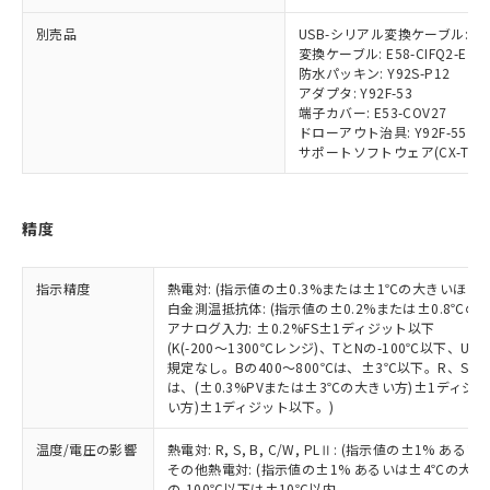
販売先および販売に係わる関係者が違
マイパーツ機能（部品リスト作成サー
空
受注生産機種、また在庫状況の
月が前後することがあります。
質が外部に漏えいし、環境に深刻な影響を
法に輸出するおそれがある場合は、取
ビス）をご利用いただくには、I-Web
白
情報を公開していない機種
別売品
USB-シリアル変換ケーブル: E58
及ぼさない年数を意味します。
り引きをいたしません。
メンバーズにご登録されている必要が
変換ケーブル: E58-CIFQ2-E
「－」：未確認です。当社販売部門へお問
防水パッキン: Y92S-P12
あります。
い合わせください。
アダプタ: Y92F-53
お客様が当ウェブサイト上で当社にご
※3 非含有証明書ダウンロード
端子カバー: E53-COV27
登録された部品リストについて、当社
ドローアウト治具: Y92F-55
および当社の共同利用者が、当社の製
サポートソフトウェア(CX-Thermo)
下記の非含有証明書をダウンロードするこ
品・サービスに関するお客様との取
とができます。
合意する
キャンセル
引・商談に必要な範囲で利用すること
をご了承ください。
EU RoHS指令（10物質）の非含有証明書
精度
※当社の共同利用者とは、
"個人情報
51物質の非含有証明書（当社基準）
の共同利用に関して"
の「1.共同利
※本証明書は発行日時点で非含有を証明す
用者の範囲」に記載されている法人を
指示精度
熱電対: (指示値の±0.3%または±1℃の大きいほう
るもので、過去に遡って非含有を証明する
指します。
白金測温抵抗体: (指示値の±0.2%または±0.8℃
ものではありません。
アナログ入力: ±0.2%FS±1ディジット以下
また、RoHS指令のフタル酸エステル類４
(K(-200～1300℃レンジ)、TとNの-100℃以下、
物質の対応では、対応完了までの期間は出
規定なし。Bの400～800℃は、±3℃以下。R、S の
荷製品に未対応品が混在することから備考
は、(±0.3%PVまたは±3℃の大きい方)±1ディジッ
い方)±1ディジット以下。)
欄に対応日を記載しておりました。
既に当社にて対応品への在庫切替を完了
温度/電圧の影響
熱電対: R, S, B, C/W, PLⅡ: (指示値の±1%
していることから、特段のことがない限
その他熱電対: (指示値の±1% あるいは±4℃の大
り、2022年1月12日より割愛しておりま
の-100℃以下は±10℃以内