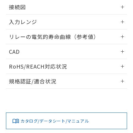
情報更新：2025/11/04
接続図
情報更新：2025/11/04
入力レンジ
情報更新：2025/11/04
リレーの電気的寿命曲線（参考値）
情報更新：2025/11/04
CAD
ログイン/会員登録いただくと、CADデータをダウンロー
RoHS/REACH対応状況
ドすることができます。
情報更新：2026/7/29
規格認証/適合状況
ログイン/会員登録
EU RoHS
注意事項・凡例
UL認証
CSA認証
CEマーキング
Yes
Yes
Yes
対応状況
対応予定月
※1
※2
ダウンロードデータをご利用いただく前に、以下を必ずお読
みください。
カタログ/データシート/マニュアル
対応済み
ソフトウェアの使用条件
LR型式承認
DNV型式承認
BV型式承認
KR型式承