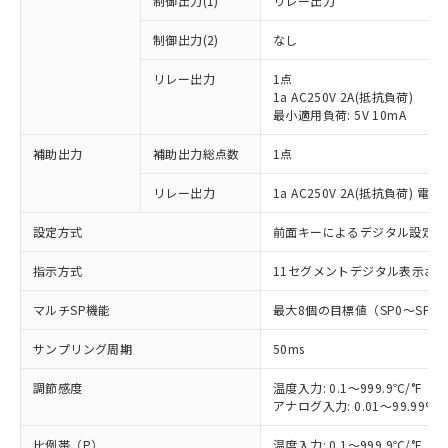
制御出力(1)
リレー出力
制御出力(2)
なし
リレー出力
1点
1a AC250V 2A(抵抗負荷)
最小適用負荷: 5V 10mA
補助出力
補助出力総点数
1点
リレー出力
1a AC250V 2A(抵抗負荷) 電
設定方式
前面キーによるデジタル設定
指示方式
11セグメントデジタル表示お
マルチSP機能
最大8個の目標値（SP0～SP
サンプリング周期
50ms
調節感度
温度入力: 0.1～999.9℃/°F（0
アナログ入力: 0.01～99.99%F
比例帯（P）
温度入力: 0.1～999.9℃/°F（0