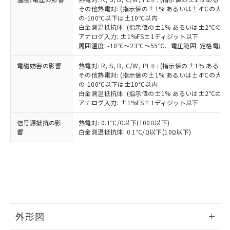
り、2022年1月12日より割愛しておりま
その他熱電対: (指示値の±1% あるいは±4℃の大
す。
の-100℃以下は±10℃以内
白金測温抵抗体: (指示値の±1% あるいは±2℃の
アナログ入力: ±1%FS±1ディジット以下
周囲温度: -10℃～23℃～55℃、電圧範囲: 定格電圧の
電磁妨害の影響
熱電対: R, S, B, C/W, PLⅡ: (指示値の±1%
その他熱電対: (指示値の±1% あるいは±4℃の大
の-100℃以下は±10℃以内
白金測温抵抗体: (指示値の±1% あるいは±2℃の
アナログ入力: ±1%FS±1ディジット以下
信号源抵抗の影
熱電対: 0.1℃/Ω以下(100Ω以下)
響
白金測温抵抗体: 0.1℃/Ω以下(10Ω以下)
外形図