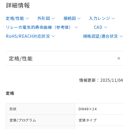
詳細情報
定格/性能
外形図
接続図
入力レンジ
リレーの電気的寿命曲線（参考値）
CAD
RoHS/REACH対応状況
規格認証/適合状況
定格/性能
情報更新：2025/11/04
定格
形状
DIN48×24
定値/プログラム
定値タイプ