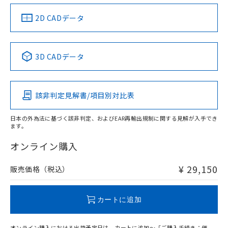
（イギリス
（ノルウェー
（フランス
（韓国
船舶規格）
船舶規格）
船舶規格）
船舶規格
中国 RoHS
注意事項・凡例
2D CADデータ
No
No
No
No
中国 RoHS表
※1 ※2
3D CADデータ
この製品の規格認証/適合状況ページへ
Pb
Hg
Cd
Cr(VI)
その他の認証はこちらのページからご検索ください
該非判定見解書/項目別対比表
X
O
O
O
日本の外為法に基づく該非判定、およびEAR再輸出規制に関する見解が入手でき
ます。
"対応済み"や非含有の記載がされた商品であっても、流通
在庫等で未対応品が混在する可能性があります。
オンライン購入
非含有品が必要な際は、弊社営業部門もしくは販売店へお
問い合わせください。
¥ 29,150
販売価格（税込）
この製品のRoHS/REACH対応状況ページへ
カートに追加
オンライン購入における出荷予定日は、カートに追加～「ご購入手続き：価