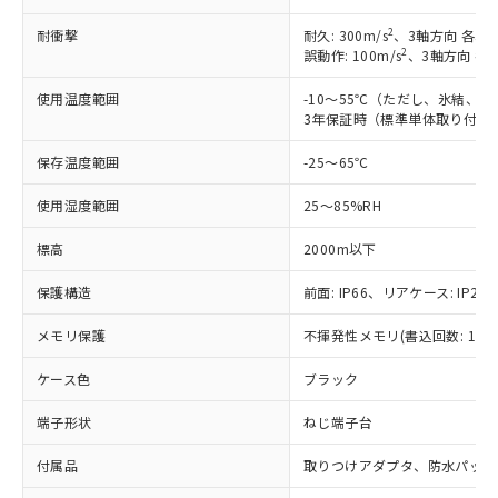
非含有の対応状況を調査中または確認中の
商品の当社在庫状況および標準価格
商品です。
(税抜)を提供させていただくもので
2
耐衝撃
耐久: 300m/s
、3軸方向 各3回
「○」：最大均質材料含有率が中国RoHSの
非該当品：ライセンス料など無形物で、有
2
誤動作: 100m/s
、3軸方向 各
す。
基準値以下であることを示します。
害物質有無と関係のない商品です。
当社制御機器事業取扱商品の中には、
「×」：最大均質材料含有率が中国RoHSの
仕入先様の事情により、非含有部品として
使用温度範囲
-10～55℃（ただし、氷結、
本サービスの対象外となる商品もある
基準値を超えていることを示します。
いたものが、含有品と判明した場合などや
3年保証時（標準単体取り付け）
当社は、これら貴社製品のうち、外国
ことをご了承ください。
「－」：未確認です。当社販売部門へお問
むを得ず変更することがあります。
為替および外国貿易法に定める商品
在庫状況および標準価格照会結果は、
い合わせください。
保存温度範囲
-25～65℃
（以下｢規制貨物等」という）を輸出
記載している更新日時点での社内デー
*EU RoHS指令（10物質）：
または国外への提供する場合は、日本
記
タに基づき作成されるものであり、閲
説明
鉛(Pb) 1000ppm以下、 水銀(Hg) 1000ppm以下、 カド
使用湿度範囲
25～85%RH
*中国RoHS10物質の基準値 (GB/T26572)：
国政府の輸出許可(または役務取引許
号
覧された時点での実際の在庫および標
ミウム(Cd) 100ppm以下、
Pb(鉛) :1000ppm、 Hg(水銀) : 1000ppm、 Cd(カドミウ
可)を取得するなどの必要な手続きを
六価クロム(Cr(Ⅵ)) 1000ppm以下、ポリ臭化ビフェニル
ム) : 100ppm、
準価格とは異なる場合があることをご
標高
2000m以下
類(PBB) 1000ppm以下、ポリ臭化ジフェニルエーテル類
Cr(Ⅵ)(六価クロム) : 1000ppm、 PBBs(ポリ臭化ビフェ
とります。
了承ください。
(PBDE) 1000ppm以下、フタル酸ビス(2-エチルヘキシ
○
一定数以上の在庫あり
ニル類) : 1000ppm、 PBDEs(ポリ臭化ジフェニルエーテ
当社は規制貨物を破棄する場合は、完
ル) (DEHP)(別名：DOP) 1000ppm以下、フタル酸ブチ
正式な納期状況および標準価格はお客
ル類) : 1000ppm、
保護構造
前面: IP66、リアケース: IP20、
ルベンジル（BBP） 1000ppm以下、フタル酸ジブチル
全に破砕するなど、違法に輸出されな
DBP(フタル酸ジブチル) : 1000ppm、 DIBP(フタル酸ジ
様のお取引先、またはお客様担当のオ
（DBP） 1000ppm以下、フタル酸ジイソブチル
イソブチル) : 1000ppm、 BBP(フタル酸ブチルベンジ
△
一定数には満たないが在庫あり
いよう必要な手段を講じます。
メモリ保護
不揮発性メモリ(書込回数: 100
ムロン制御機器販売店・当社販売員に
(DIBP) 1000ppm以下
ル) : 1000ppm、
当社は貴社製品を、核兵器、ミサイ
但し、RoHS指令で産業用監視および制御機器に対する
DEHP(フタル酸ビス(2-エチルヘキシル)) : 1000ppm
ご相談ください。
適用除外項目は除く。
ル、化学兵器、生物兵器またはその他
ケース色
ブラック
－
在庫なし(最新の在庫状況につ
オムロン制御機器販売店や当社販売拠
フタル酸エステル類の４物質については閾値を超える意
武器並びにこれらの製造装置等に一切
いては、お客様のお取引先、ま
図的な使用がないことを確認しています。
点は「
販売ネットワーク
」をご確認
※2 環境保護使用期限
端子形状
ねじ端子台
使用いたしません。
たはお客様担当のオムロン制御
ください。
当社は、貴社製品を第三者に販売する
機器販売店・当社販売員にご確
在庫状況および標準価格結果を当社の
付属品
※2 対応予定月
取りつけアダプタ、防水パッキ
「ｅ」：有害物質（10物質）のすべてが基
場合は、上記1、2および3の内容を当
認ください)
事前の承諾なく第三者に漏洩または開
準値以下であることを示します。
該第三者に通知します。また当社は、