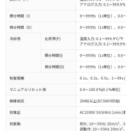
アナログ入力: 0.1～999.9%F
積分時間（I）
0～9999s（1s単位）、0.0～99
微分時間（D）
0～9999s（1s単位）、0.0～99
冷却用
比例帯(P)
温度入力: 0.1～999.9℃/°F（0
アナログ入力: 0.1～999.9%F
積分時間(I)
0～9999s（1s単位）、0.0～99
※1 対応状況
微分時間(D)
0～9999s（1s単位）、0.0～99
対応済み：EU RoHS指令（10物質）の
非含有に対応した製品が提供可能な商品で
制御周期
0.1s、0.2s、0.5s、1～99s (1
す。
対応予定：EU RoHS指令（10物質）の非含
マニュアルリセット値
0.0～100.0%(0.1%単位)
ご利用条件
有に対応した製品に切り替える予定のある
商品です。
絶縁抵抗
20MΩ以上(DC500V印加)
対応予定なし：EU RoHS指令（10物質）の
以下の条件をお読みいただき、同意のうえ
耐電圧
非含有に非対応の商品で、対応品を出す予
AC2300V 50/60Hz 1min 
ご利用ください。
定はありません。
2
耐振動
耐久: 10～55Hz 20m/s
、3軸方
調査・確認中：EU RoHS指令（10物質）の
本サービスは、当社制御機器事業取扱
2
誤動作: 10～55Hz 20m/s
、3軸
※1 中国RoHS○×表