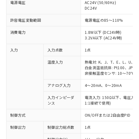
電源電圧
AC24V (50/60Hz)
DC24V
許容電圧変動範囲
電源電圧の85～110%
消費電力
1.8W以下 (DC24V時)
3.2VA以下 (AC24V時)
入力
入力点数
1点
温度入力
熱電対: K、J、T、E、L、U、N
白金測温抵抗体: Pt100、JPt10
非接触温度センサ: 10～70℃、6
アナログ入力
4～20mA、0～20mA
入力インピーダ
電流入力: 150Ω以下、電圧入力:
ンス
1:1接続で使用)
制御方式
ON/OFFまたは2自由度PID
制御出力
制御出力総点数
1点