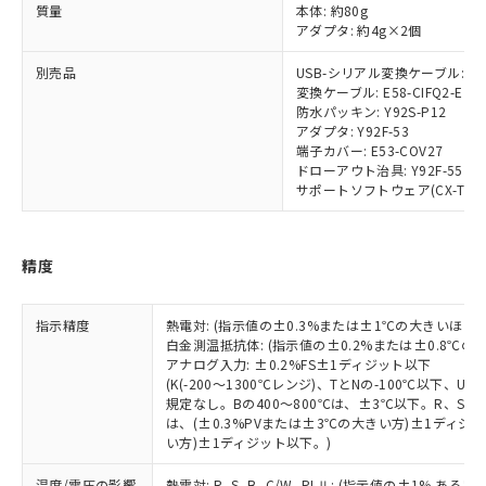
示しないようお願いします。
質量
本体: 約80g
部品在庫の切り替え状況などにより、予定
「10」：通常の使用状況下において有害物
販売先および販売に係わる関係者が違
マイパーツ機能（部品リスト作成サー
空
受注生産機種、また在庫状況の
アダプタ: 約4g×2個
月が前後することがあります。
質が外部に漏えいし、環境に深刻な影響を
法に輸出するおそれがある場合は、取
ビス）をご利用いただくには、I-Web
白
情報を公開していない機種
及ぼさない年数を意味します。
り引きをいたしません。
メンバーズにご登録されている必要が
別売品
USB-シリアル変換ケーブル: E58
「－」：未確認です。当社販売部門へお問
変換ケーブル: E58-CIFQ2-E
あります。
い合わせください。
防水パッキン: Y92S-P12
お客様が当ウェブサイト上で当社にご
※3 非含有証明書ダウンロード
アダプタ: Y92F-53
登録された部品リストについて、当社
端子カバー: E53-COV27
および当社の共同利用者が、当社の製
ドローアウト治具: Y92F-55
下記の非含有証明書をダウンロードするこ
品・サービスに関するお客様との取
サポートソフトウェア(CX-Thermo)
とができます。
合意する
キャンセル
引・商談に必要な範囲で利用すること
をご了承ください。
EU RoHS指令（10物質）の非含有証明書
※当社の共同利用者とは、
"個人情報
精度
51物質の非含有証明書（当社基準）
の共同利用に関して"
の「1.共同利
※本証明書は発行日時点で非含有を証明す
用者の範囲」に記載されている法人を
るもので、過去に遡って非含有を証明する
指します。
指示精度
熱電対: (指示値の±0.3%または±1℃の大きいほう
ものではありません。
白金測温抵抗体: (指示値の±0.2%または±0.8℃
また、RoHS指令のフタル酸エステル類４
アナログ入力: ±0.2%FS±1ディジット以下
物質の対応では、対応完了までの期間は出
(K(-200～1300℃レンジ)、TとNの-100℃以下、
荷製品に未対応品が混在することから備考
規定なし。Bの400～800℃は、±3℃以下。R、S の
は、(±0.3%PVまたは±3℃の大きい方)±1ディジッ
欄に対応日を記載しておりました。
い方)±1ディジット以下。)
既に当社にて対応品への在庫切替を完了
していることから、特段のことがない限
温度/電圧の影響
熱電対: R, S, B, C/W, PLⅡ: (指示値の±1%