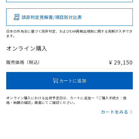
この製品の規格認証/適合状況ページへ
Pb
Hg
Cd
Cr(VI)
その他の認証はこちらのページからご検索ください
該非判定見解書/項目別対比表
X
O
O
O
日本の外為法に基づく該非判定、およびEAR再輸出規制に関する見解が入手でき
ます。
"対応済み"や非含有の記載がされた商品であっても、流通
在庫等で未対応品が混在する可能性があります。
オンライン購入
非含有品が必要な際は、弊社営業部門もしくは販売店へお
問い合わせください。
¥ 29,150
販売価格（税込）
この製品のRoHS/REACH対応状況ページへ
カートに追加
オンライン購入における出荷予定日は、カートに追加～「ご購入手続き：価
格・納期の確認」画面にてご確認ください。
カートをみる