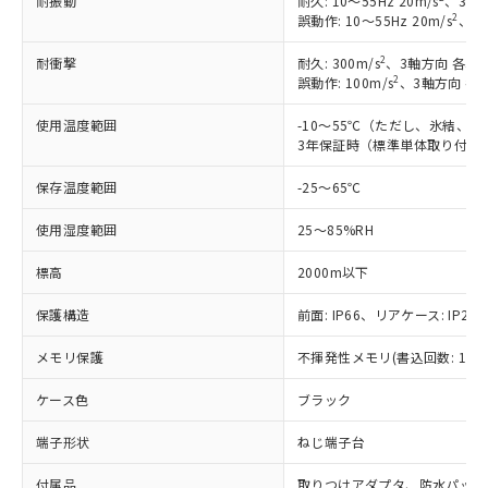
耐振動
耐久: 10～55Hz 20m/s
、3軸方
商品です。
(税抜)を提供させていただくもので
2
誤動作: 10～55Hz 20m/s
、3軸
「○」：最大均質材料含有率が中国RoHSの
非該当品：ライセンス料など無形物で、有
す。
基準値以下であることを示します。
害物質有無と関係のない商品です。
2
耐衝撃
耐久: 300m/s
、3軸方向 各3回
当社制御機器事業取扱商品の中には、
「×」：最大均質材料含有率が中国RoHSの
仕入先様の事情により、非含有部品として
2
誤動作: 100m/s
、3軸方向 各
本サービスの対象外となる商品もある
基準値を超えていることを示します。
いたものが、含有品と判明した場合などや
当社は、これら貴社製品のうち、外国
ことをご了承ください。
「－」：未確認です。当社販売部門へお問
むを得ず変更することがあります。
使用温度範囲
-10～55℃（ただし、氷結、
為替および外国貿易法に定める商品
在庫状況および標準価格照会結果は、
い合わせください。
3年保証時（標準単体取り付け）
（以下｢規制貨物等」という）を輸出
記載している更新日時点での社内デー
*EU RoHS指令（10物質）：
または国外への提供する場合は、日本
記
タに基づき作成されるものであり、閲
説明
保存温度範囲
鉛(Pb) 1000ppm以下、 水銀(Hg) 1000ppm以下、 カド
-25～65℃
*中国RoHS10物質の基準値 (GB/T26572)：
国政府の輸出許可(または役務取引許
号
覧された時点での実際の在庫および標
ミウム(Cd) 100ppm以下、
Pb(鉛) :1000ppm、 Hg(水銀) : 1000ppm、 Cd(カドミウ
可)を取得するなどの必要な手続きを
六価クロム(Cr(Ⅵ)) 1000ppm以下、ポリ臭化ビフェニル
ム) : 100ppm、
準価格とは異なる場合があることをご
使用湿度範囲
25～85%RH
類(PBB) 1000ppm以下、ポリ臭化ジフェニルエーテル類
Cr(Ⅵ)(六価クロム) : 1000ppm、 PBBs(ポリ臭化ビフェ
とります。
了承ください。
(PBDE) 1000ppm以下、フタル酸ビス(2-エチルヘキシ
○
一定数以上の在庫あり
ニル類) : 1000ppm、 PBDEs(ポリ臭化ジフェニルエーテ
当社は規制貨物を破棄する場合は、完
ル) (DEHP)(別名：DOP) 1000ppm以下、フタル酸ブチ
正式な納期状況および標準価格はお客
標高
ル類) : 1000ppm、
2000m以下
ルベンジル（BBP） 1000ppm以下、フタル酸ジブチル
全に破砕するなど、違法に輸出されな
DBP(フタル酸ジブチル) : 1000ppm、 DIBP(フタル酸ジ
様のお取引先、またはお客様担当のオ
（DBP） 1000ppm以下、フタル酸ジイソブチル
イソブチル) : 1000ppm、 BBP(フタル酸ブチルベンジ
△
一定数には満たないが在庫あり
いよう必要な手段を講じます。
保護構造
前面: IP66、リアケース: IP20、
ムロン制御機器販売店・当社販売員に
(DIBP) 1000ppm以下
ル) : 1000ppm、
当社は貴社製品を、核兵器、ミサイ
但し、RoHS指令で産業用監視および制御機器に対する
DEHP(フタル酸ビス(2-エチルヘキシル)) : 1000ppm
ご相談ください。
適用除外項目は除く。
ル、化学兵器、生物兵器またはその他
メモリ保護
不揮発性メモリ(書込回数: 100
－
在庫なし(最新の在庫状況につ
オムロン制御機器販売店や当社販売拠
フタル酸エステル類の４物質については閾値を超える意
武器並びにこれらの製造装置等に一切
いては、お客様のお取引先、ま
図的な使用がないことを確認しています。
点は「
販売ネットワーク
」をご確認
※2 環境保護使用期限
ケース色
ブラック
使用いたしません。
たはお客様担当のオムロン制御
ください。
当社は、貴社製品を第三者に販売する
機器販売店・当社販売員にご確
在庫状況および標準価格結果を当社の
端子形状
ねじ端子台
※2 対応予定月
「ｅ」：有害物質（10物質）のすべてが基
場合は、上記1、2および3の内容を当
認ください)
事前の承諾なく第三者に漏洩または開
準値以下であることを示します。
該第三者に通知します。また当社は、
示しないようお願いします。
付属品
取りつけアダプタ、防水パッキ