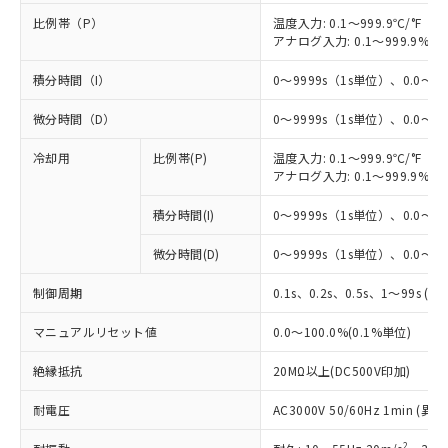
比例帯（P）
温度入力: 0.1～999.9℃/°F（0
アナログ入力: 0.1～999.9%F
積分時間（I）
0～9999s（1s単位）、0.0～99
微分時間（D）
0～9999s（1s単位）、0.0～99
冷却用
比例帯(P)
温度入力: 0.1～999.9℃/°F（0
アナログ入力: 0.1～999.9%F
※1 対応状況
積分時間(I)
0～9999s（1s単位）、0.0～99
対応済み：EU RoHS指令（10物質）の
非含有に対応した製品が提供可能な商品で
微分時間(D)
0～9999s（1s単位）、0.0～99
す。
対応予定：EU RoHS指令（10物質）の非含
制御周期
0.1s、0.2s、0.5s、1～99s (1
ご利用条件
有に対応した製品に切り替える予定のある
商品です。
マニュアルリセット値
0.0～100.0%(0.1%単位)
対応予定なし：EU RoHS指令（10物質）の
以下の条件をお読みいただき、同意のうえ
絶縁抵抗
20MΩ以上(DC500V印加)
非含有に非対応の商品で、対応品を出す予
ご利用ください。
定はありません。
耐電圧
AC3000V 50/60Hz 1min 
調査・確認中：EU RoHS指令（10物質）の
本サービスは、当社制御機器事業取扱
※1 中国RoHS○×表
非含有の対応状況を調査中または確認中の
商品の当社在庫状況および標準価格
2