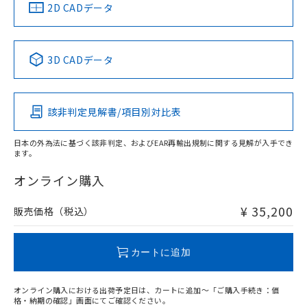
船舶規格）
船舶規格）
船舶規格）
船舶規格
中国 RoHS
注意事項・凡例
2D CADデータ
No
No
No
No
中国 RoHS表
※1 ※2
3D CADデータ
この製品の規格認証/適合状況ページへ
Pb
Hg
Cd
Cr(VI)
その他の認証はこちらのページからご検索ください
該非判定見解書/項目別対比表
X
O
O
O
日本の外為法に基づく該非判定、およびEAR再輸出規制に関する見解が入手でき
ます。
"対応済み"や非含有の記載がされた商品であっても、流通
在庫等で未対応品が混在する可能性があります。
オンライン購入
非含有品が必要な際は、弊社営業部門もしくは販売店へお
問い合わせください。
¥ 35,200
販売価格（税込）
この製品のRoHS/REACH対応状況ページへ
カートに追加
オンライン購入における出荷予定日は、カートに追加～「ご購入手続き：価
格・納期の確認」画面にてご確認ください。