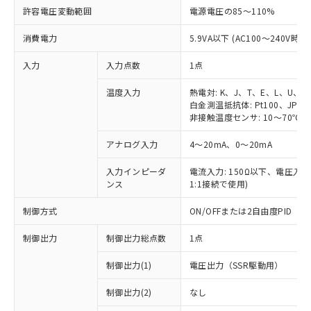
許容電圧変動範囲
電源電圧の85～110%
消費電力
5.9VA以下 (AC100～240V時)
入力
入力点数
1点
温度入力
熱電対: K、J、T、E、L、U、N
白金測温抵抗体: Pt100、JPt10
非接触温度センサ: 10～70℃、6
アナログ入力
4～20mA、0～20mA
入力インピーダ
電流入力: 150Ω以下、電圧入力:
ンス
1:1接続で使用)
制御方式
ON/OFFまたは2自由度PID
制御出力
制御出力総点数
1点
制御出力(1)
電圧出力（SSR駆動用）
制御出力(2)
なし