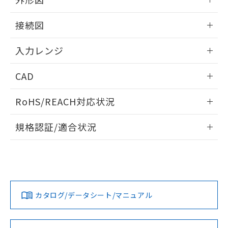
情報更新：2025/11/04
接続図
情報更新：2025/11/04
入力レンジ
情報更新：2025/11/04
CAD
ログイン/会員登録いただくと、CADデータをダウンロー
RoHS/REACH対応状況
ドすることができます。
情報更新：2026/7/29
規格認証/適合状況
ログイン/会員登録
EU RoHS
注意事項・凡例
UL認証
CSA認証
CEマーキング
Yes
Yes
Yes
対応状況
対応予定月
※1
※2
ダウンロードデータをご利用いただく前に、以下を必ずお読
みください。
カタログ/データシート/マニュアル
対応済み
ソフトウェアの使用条件
LR型式承認
DNV型式承認
BV型式承認
KR型式承
（イギリス
（ノルウェー
（フランス
（韓国