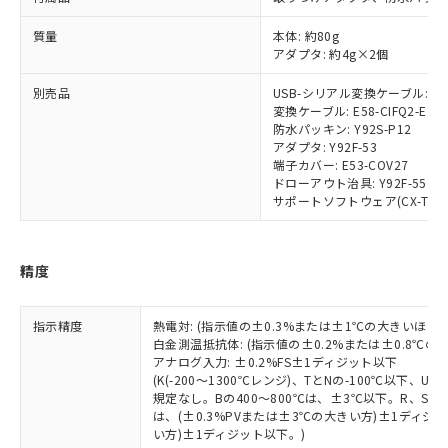
部品在庫の切り替え状況などにより、予定
「10」：通常の使用状況下において有害物
販売先および販売に係わる関係者が違
マイパーツ機能（部品リスト作成サー
空
受注生産機種、また在庫状況の
月が前後することがあります。
質が外部に漏えいし、環境に深刻な影響を
法に輸出するおそれがある場合は、取
ビス）をご利用いただくには、I-Web
白
情報を公開していない機種
質量
本体: 約80g
及ぼさない年数を意味します。
り引きをいたしません。
メンバーズにご登録されている必要が
アダプタ: 約4g×2個
「－」：未確認です。当社販売部門へお問
あります。
い合わせください。
別売品
USB-シリアル変換ケーブル: E58
お客様が当ウェブサイト上で当社にご
※3 非含有証明書ダウンロード
変換ケーブル: E58-CIFQ2-E
登録された部品リストについて、当社
防水パッキン: Y92S-P12
および当社の共同利用者が、当社の製
アダプタ: Y92F-53
下記の非含有証明書をダウンロードするこ
品・サービスに関するお客様との取
端子カバー: E53-COV27
とができます。
合意する
キャンセル
引・商談に必要な範囲で利用すること
ドローアウト治具: Y92F-55
をご了承ください。
サポートソフトウェア(CX-Thermo)
EU RoHS指令（10物質）の非含有証明書
※当社の共同利用者とは、
"個人情報
51物質の非含有証明書（当社基準）
の共同利用に関して"
の「1.共同利
※本証明書は発行日時点で非含有を証明す
用者の範囲」に記載されている法人を
精度
るもので、過去に遡って非含有を証明する
指します。
ものではありません。
また、RoHS指令のフタル酸エステル類４
指示精度
熱電対: (指示値の±0.3%または±1℃の大きいほう
物質の対応では、対応完了までの期間は出
白金測温抵抗体: (指示値の±0.2%または±0.8℃
荷製品に未対応品が混在することから備考
アナログ入力: ±0.2%FS±1ディジット以下
(K(-200～1300℃レンジ)、TとNの-100℃以下、
欄に対応日を記載しておりました。
規定なし。Bの400～800℃は、±3℃以下。R、S の
既に当社にて対応品への在庫切替を完了
は、(±0.3%PVまたは±3℃の大きい方)±1ディジッ
していることから、特段のことがない限
い方)±1ディジット以下。)
り、2022年1月12日より割愛しておりま