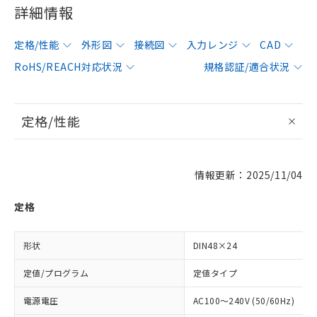
詳細情報
定格/性能
外形図
接続図
入力レンジ
CAD
RoHS/REACH対応状況
規格認証/適合状況
定格/性能
情報更新：2025/11/04
定格
形状
DIN48×24
定値/プログラム
定値タイプ
電源電圧
AC100～240V (50/60Hz)