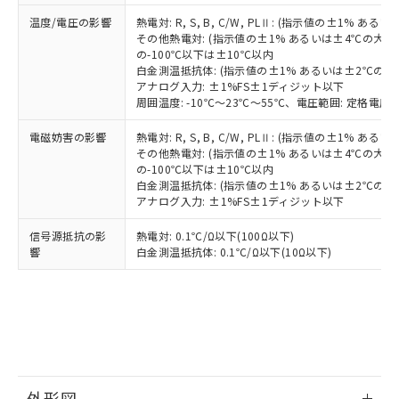
す。
温度/電圧の影響
熱電対: R, S, B, C/W, PLⅡ: (指示値の±1%
その他熱電対: (指示値の±1% あるいは±4℃の大
の-100℃以下は±10℃以内
白金測温抵抗体: (指示値の±1% あるいは±2℃の
アナログ入力: ±1%FS±1ディジット以下
周囲温度: -10℃～23℃～55℃、電圧範囲: 定格電圧の
電磁妨害の影響
熱電対: R, S, B, C/W, PLⅡ: (指示値の±1%
その他熱電対: (指示値の±1% あるいは±4℃の大
の-100℃以下は±10℃以内
白金測温抵抗体: (指示値の±1% あるいは±2℃の
アナログ入力: ±1%FS±1ディジット以下
信号源抵抗の影
熱電対: 0.1℃/Ω以下(100Ω以下)
響
白金測温抵抗体: 0.1℃/Ω以下(10Ω以下)
外形図