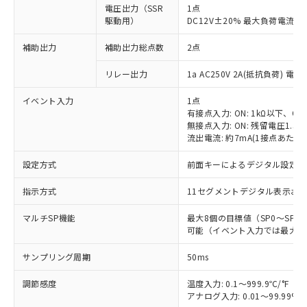
電圧出力（SSR
1点
駆動用）
DC12V±20% 最大負荷電流2
補助出力
補助出力総点数
2点
リレー出力
1a AC250V 2A(抵抗負荷) 電
イベント入力
1点
有接点入力: ON: 1kΩ以下、OFF
無接点入力: ON: 残留電圧1.5V
流出電流: 約7mA(1接点あたり)
設定方式
前面キーによるデジタル設定
指示方式
11セグメントデジタル表示お
マルチSP機能
最大8個の目標値（SP0～SP
可能（イベント入力では最大4
サンプリング周期
50ms
調節感度
温度入力: 0.1～999.9℃/°F（0
アナログ入力: 0.01～99.99%F