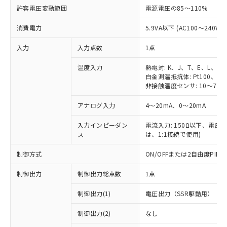
許容電圧変動範囲
電源電圧の85～110%
消費電力
5.9VA以下 (AC100～240V時
入力
入力点数
1点
温度入力
熱電対: K、J、T、E、L、U
白金測温抵抗体: Pt100、JPt
非接触温度センサ: 10～70℃
アナログ入力
4～20mA、0～20mA
入力インピーダン
電流入力: 150Ω以下、電圧入力
ス
は、1:1接続で使用)
制御方式
ON/OFFまたは2自由度PI
制御出力
制御出力総点数
1点
制御出力(1)
電圧出力（SSR駆動用）
制御出力(2)
なし