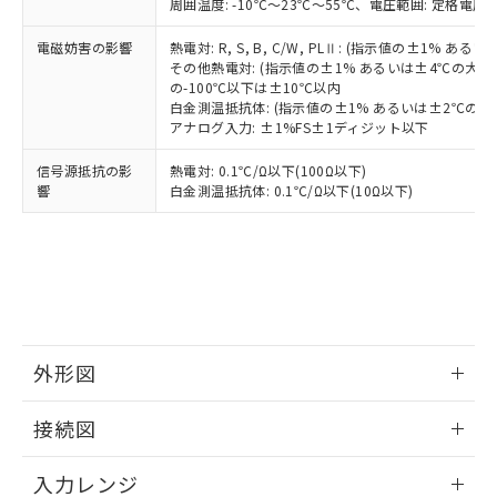
周囲温度: -10℃～23℃～55℃、電圧範囲: 定格電圧の
電磁妨害の影響
熱電対: R, S, B, C/W, PLⅡ: (指示値の±1%
その他熱電対: (指示値の±1% あるいは±4℃の大
の-100℃以下は±10℃以内
白金測温抵抗体: (指示値の±1% あるいは±2℃の
アナログ入力: ±1%FS±1ディジット以下
信号源抵抗の影
熱電対: 0.1℃/Ω以下(100Ω以下)
響
白金測温抵抗体: 0.1℃/Ω以下(10Ω以下)
外形図
情報更新：2025/11/04
接続図
情報更新：2025/11/04
入力レンジ