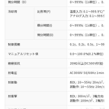
微分時間（D）
0～9999s（1s単位）、0.0～
冷却用
比例帯(P)
温度入力: 0.1～999.9℃/°F
アナログ入力: 0.1～999.9%
積分時間(I)
0～9999s（1s単位）、0.0～
※1 対応状況
微分時間(D)
0～9999s（1s単位）、0.0～
対応済み：EU RoHS指令（10物質）の
制御周期
0.1s、0.2s、0.5s、1～99s 
非含有に対応した製品が提供可能な商品で
す。
マニュアルリセット値
0.0～100.0%(0.1%単位)
対応予定：EU RoHS指令（10物質）の非含
ご利用条件
有に対応した製品に切り替える予定のある
絶縁抵抗
20MΩ以上(DC500V印加)
商品です。
対応予定なし：EU RoHS指令（10物質）の
耐電圧
AC3000V 50/60Hz 1mi
以下の条件をお読みいただき、同意のうえ
非含有に非対応の商品で、対応品を出す予
ご利用ください。
2
定はありません。
耐振動
耐久: 10～55Hz 20m/s
、3
2
誤動作: 10～55Hz 20m/s
、
調査・確認中：EU RoHS指令（10物質）の
本サービスは、当社制御機器事業取扱
※1 中国RoHS○×表
非含有の対応状況を調査中または確認中の
商品の当社在庫状況および標準価格
2
耐衝撃
耐久: 300m/s
、3軸方向 各
商品です。
(税抜)を提供させていただくもので
2
誤動作: 100m/s
、3軸方向 
「○」：最大均質材料含有率が中国RoHSの
非該当品：ライセンス料など無形物で、有
す。
基準値以下であることを示します。
害物質有無と関係のない商品です。