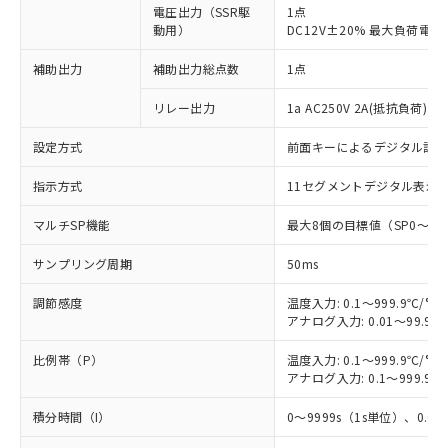
電圧出力（SSR駆
1点
動用）
DC12V±20% 最大負荷電流
補助出力
補助出力総点数
1点
リレー出力
1a AC250V 2A(抵抗負荷) 
設定方式
前面キーによるデジタル設
指示方式
11セグメントデジタル表示
マルチSP機能
最大8個の目標値（SP0～S
サンプリング周期
50ms
調節感度
温度入力: 0.1～999.9℃/°F
アナログ入力: 0.01～99.99
比例帯（P）
温度入力: 0.1～999.9℃/°F
アナログ入力: 0.1～999.9%
積分時間（I）
0～9999s（1s単位）、0.0～