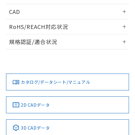
情報更新：2025/11/04
CAD
ログイン/会員登録いただくと、CADデータをダウンロー
RoHS/REACH対応状況
ドすることができます。
情報更新：2026/7/29
規格認証/適合状況
ログイン/会員登録
EU RoHS
注意事項・凡例
UL認証
CSA認証
CEマーキング
Yes
Yes
Yes
対応状況
対応予定月
※1
※2
ダウンロードデータをご利用いただく前に、以下を必ずお読
みください。
カタログ/データシート/マニュアル
対応済み
ソフトウェアの使用条件
LR型式承認
DNV型式承認
BV型式承認
KR型式承
（イギリス
（ノルウェー
（フランス
（韓国
船舶規格）
船舶規格）
船舶規格）
船舶規格
中国 RoHS
注意事項・凡例
2D CADデータ
No
No
No
No
中国 RoHS表
※1 ※2
3D CADデータ
Pb
Hg
Cd
Cr(VI)