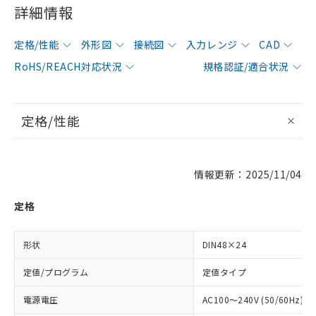
詳細情報
定格/性能
外形図
接続図
入力レンジ
CAD
RoHS/REACH対応状況
規格認証/適合状況
定格/性能
情報更新：2025/11/04
定格
形状
DIN48×24
定値/プログラム
定値タイプ
電源電圧
AC100～240V (50/60Hz)