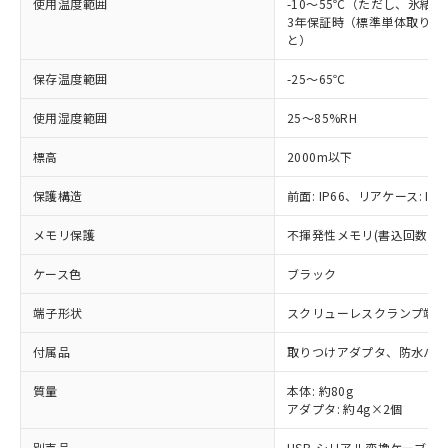
使用温度範囲
-10～55℃（ただし、氷結
当社制御機器事業取扱商品の中には、
「×」：最大均質材料含有率が中国RoHSの
仕入先様の事情により、非含有部品として
3年保証時（標準単体取り付け
本サービスの対象外となる商品もある
基準値を超えていることを示します。
いたものが、含有品と判明した場合などや
と）
当社は、これら貴社製品のうち、外国
ことをご了承ください。
「－」：未確認です。当社販売部門へお問
むを得ず変更することがあります。
為替および外国貿易法に定める商品
在庫状況および標準価格照会結果は、
い合わせください。
保存温度範囲
-25～65℃
（以下｢規制貨物等」という）を輸出
記載している更新日時点での社内デー
*EU RoHS指令（10物質）：
または国外への提供する場合は、日本
記
タに基づき作成されるものであり、閲
説明
鉛(Pb) 1000ppm以下、 水銀(Hg) 1000ppm以下、 カド
使用湿度範囲
25～85%RH
*中国RoHS10物質の基準値 (GB/T26572)：
国政府の輸出許可(または役務取引許
号
覧された時点での実際の在庫および標
ミウム(Cd) 100ppm以下、
Pb(鉛) :1000ppm、 Hg(水銀) : 1000ppm、 Cd(カドミウ
可)を取得するなどの必要な手続きを
六価クロム(Cr(Ⅵ)) 1000ppm以下、ポリ臭化ビフェニル
ム) : 100ppm、
準価格とは異なる場合があることをご
標高
2000m以下
類(PBB) 1000ppm以下、ポリ臭化ジフェニルエーテル類
Cr(Ⅵ)(六価クロム) : 1000ppm、 PBBs(ポリ臭化ビフェ
とります。
了承ください。
(PBDE) 1000ppm以下、フタル酸ビス(2-エチルヘキシ
○
一定数以上の在庫あり
ニル類) : 1000ppm、 PBDEs(ポリ臭化ジフェニルエーテ
当社は規制貨物を破棄する場合は、完
ル) (DEHP)(別名：DOP) 1000ppm以下、フタル酸ブチ
正式な納期状況および標準価格はお客
ル類) : 1000ppm、
保護構造
前面: IP66、リアケース: IP2
ルベンジル（BBP） 1000ppm以下、フタル酸ジブチル
全に破砕するなど、違法に輸出されな
DBP(フタル酸ジブチル) : 1000ppm、 DIBP(フタル酸ジ
様のお取引先、またはお客様担当のオ
（DBP） 1000ppm以下、フタル酸ジイソブチル
イソブチル) : 1000ppm、 BBP(フタル酸ブチルベンジ
△
一定数には満たないが在庫あり
いよう必要な手段を講じます。
メモリ保護
不揮発性メモリ(書込回数: 10
ムロン制御機器販売店・当社販売員に
(DIBP) 1000ppm以下
ル) : 1000ppm、
当社は貴社製品を、核兵器、ミサイ
但し、RoHS指令で産業用監視および制御機器に対する
DEHP(フタル酸ビス(2-エチルヘキシル)) : 1000ppm
ご相談ください。
適用除外項目は除く。
ル、化学兵器、生物兵器またはその他
ケース色
ブラック
－
在庫なし(最新の在庫状況につ
オムロン制御機器販売店や当社販売拠
フタル酸エステル類の４物質については閾値を超える意
武器並びにこれらの製造装置等に一切
いては、お客様のお取引先、ま
図的な使用がないことを確認しています。
点は「
販売ネットワーク
」をご確認
※2 環境保護使用期限
端子形状
スクリューレスクランプ端
使用いたしません。
たはお客様担当のオムロン制御
ください。
当社は、貴社製品を第三者に販売する
機器販売店・当社販売員にご確
在庫状況および標準価格結果を当社の
※2 対応予定月
付属品
取りつけアダプタ、防水パ
「ｅ」：有害物質（10物質）のすべてが基
場合は、上記1、2および3の内容を当
認ください)
事前の承諾なく第三者に漏洩または開
準値以下であることを示します。
該第三者に通知します。また当社は、
示しないようお願いします。
質量
本体: 約80g
部品在庫の切り替え状況などにより、予定
「10」：通常の使用状況下において有害物
販売先および販売に係わる関係者が違
マイパーツ機能（部品リスト作成サー
空
受注生産機種、また在庫状況の
アダプタ: 約4g×2個
月が前後することがあります。
質が外部に漏えいし、環境に深刻な影響を
法に輸出するおそれがある場合は、取
ビス）をご利用いただくには、I-Web
白
情報を公開していない機種
及ぼさない年数を意味します。
り引きをいたしません。
メンバーズにご登録されている必要が
別売品
USB-シリアル変換ケーブル: E5