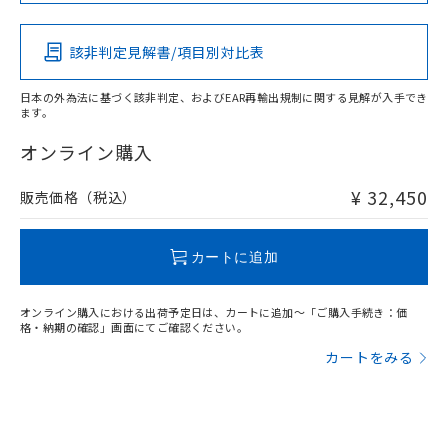
この製品の規格認証/適合状況ページへ
その他の認証はこちらのページからご検索ください
該非判定見解書/項目別対比表
X
O
O
O
日本の外為法に基づく該非判定、およびEAR再輸出規制に関する見解が入手でき
ます。
"対応済み"や非含有の記載がされた商品であっても、流通
在庫等で未対応品が混在する可能性があります。
オンライン購入
非含有品が必要な際は、弊社営業部門もしくは販売店へお
問い合わせください。
¥ 32,450
販売価格（税込）
この製品のRoHS/REACH対応状況ページへ
カートに追加
オンライン購入における出荷予定日は、カートに追加～「ご購入手続き：価
格・納期の確認」画面にてご確認ください。
カートをみる