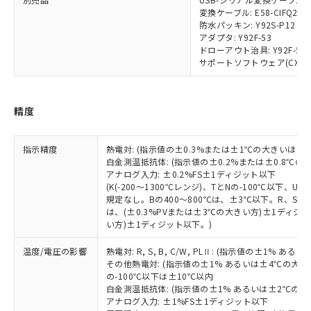
「－」：未確認です。当社販売部門へお問
変換ケーブル: E58-CIFQ2-E
あります。
い合わせください。
防水パッキン: Y92S-P12
お客様が当ウェブサイト上で当社にご
※3 非含有証明書ダウンロード
アダプタ: Y92F-53
登録された部品リストについて、当社
ドローアウト治具: Y92F-55
および当社の共同利用者が、当社の製
サポートソフトウェア(CX-Therm
下記の非含有証明書をダウンロードするこ
品・サービスに関するお客様との取
とができます。
合意する
キャンセル
引・商談に必要な範囲で利用すること
をご了承ください。
EU RoHS指令（10物質）の非含有証明書
精度
※当社の共同利用者とは、
"個人情報
51物質の非含有証明書（当社基準）
の共同利用に関して"
の「1.共同利
※本証明書は発行日時点で非含有を証明す
用者の範囲」に記載されている法人を
指示精度
熱電対: (指示値の±0.3%または±1℃の大きいほう
るもので、過去に遡って非含有を証明する
指します。
白金測温抵抗体: (指示値の±0.2%または±0.8℃
ものではありません。
アナログ入力: ±0.2%FS±1ディジット以下
また、RoHS指令のフタル酸エステル類４
(K(-200～1300℃レンジ)、TとNの-100℃以下、
物質の対応では、対応完了までの期間は出
規定なし。Bの400～800℃は、±3℃以下。R、S の
荷製品に未対応品が混在することから備考
は、(±0.3%PVまたは±3℃の大きい方)±1ディジッ
い方)±1ディジット以下。)
欄に対応日を記載しておりました。
既に当社にて対応品への在庫切替を完了
温度/電圧の影響
熱電対: R, S, B, C/W, PLⅡ: (指示値の±1%
していることから、特段のことがない限
その他熱電対: (指示値の±1% あるいは±4℃の大
り、2022年1月12日より割愛しておりま
の-100℃以下は±10℃以内
す。
白金測温抵抗体: (指示値の±1% あるいは±2℃の
アナログ入力: ±1%FS±1ディジット以下