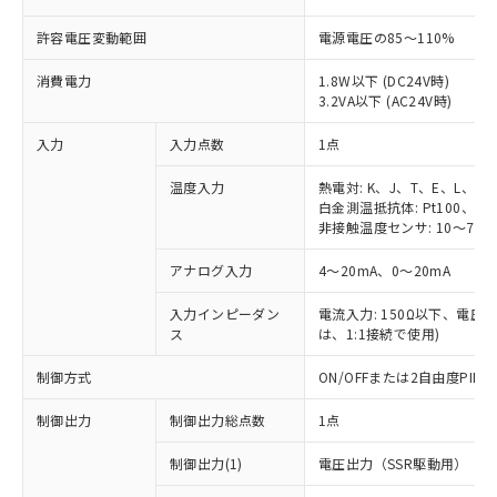
許容電圧変動範囲
電源電圧の85～110%
消費電力
1.8W以下 (DC24V時)
3.2VA以下 (AC24V時)
入力
入力点数
1点
温度入力
熱電対: K、J、T、E、L、U
白金測温抵抗体: Pt100、JPt
非接触温度センサ: 10～70℃
アナログ入力
4～20mA、0～20mA
入力インピーダン
電流入力: 150Ω以下、電圧入力
ス
は、1:1接続で使用)
制御方式
ON/OFFまたは2自由度PI
制御出力
制御出力総点数
1点
制御出力(1)
電圧出力（SSR駆動用）