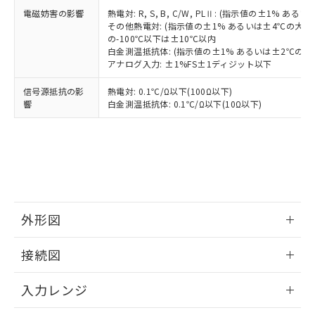
電磁妨害の影響
熱電対: R, S, B, C/W, PLⅡ: (指示値の±1%
その他熱電対: (指示値の±1% あるいは±4℃の大
の-100℃以下は±10℃以内
白金測温抵抗体: (指示値の±1% あるいは±2℃の
アナログ入力: ±1%FS±1ディジット以下
信号源抵抗の影
熱電対: 0.1℃/Ω以下(100Ω以下)
響
白金測温抵抗体: 0.1℃/Ω以下(10Ω以下)
外形図
情報更新：2025/11/04
接続図
情報更新：2025/11/04
入力レンジ