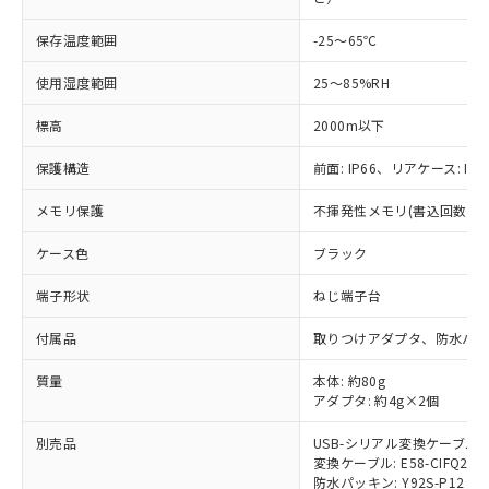
「×」：最大均質材料含有率が中国RoHSの
仕入先様の事情により、非含有部品として
本サービスの対象外となる商品もある
基準値を超えていることを示します。
いたものが、含有品と判明した場合などや
当社は、これら貴社製品のうち、外国
ことをご了承ください。
保存温度範囲
-25～65℃
「－」：未確認です。当社販売部門へお問
むを得ず変更することがあります。
為替および外国貿易法に定める商品
在庫状況および標準価格照会結果は、
い合わせください。
（以下｢規制貨物等」という）を輸出
使用湿度範囲
25～85%RH
記載している更新日時点での社内デー
*EU RoHS指令（10物質）：
または国外への提供する場合は、日本
記
タに基づき作成されるものであり、閲
説明
鉛(Pb) 1000ppm以下、 水銀(Hg) 1000ppm以下、 カド
*中国RoHS10物質の基準値 (GB/T26572)：
国政府の輸出許可(または役務取引許
標高
2000m以下
号
覧された時点での実際の在庫および標
ミウム(Cd) 100ppm以下、
Pb(鉛) :1000ppm、 Hg(水銀) : 1000ppm、 Cd(カドミウ
可)を取得するなどの必要な手続きを
六価クロム(Cr(Ⅵ)) 1000ppm以下、ポリ臭化ビフェニル
ム) : 100ppm、
準価格とは異なる場合があることをご
類(PBB) 1000ppm以下、ポリ臭化ジフェニルエーテル類
Cr(Ⅵ)(六価クロム) : 1000ppm、 PBBs(ポリ臭化ビフェ
保護構造
前面: IP66、リアケース: IP2
とります。
了承ください。
(PBDE) 1000ppm以下、フタル酸ビス(2-エチルヘキシ
○
一定数以上の在庫あり
ニル類) : 1000ppm、 PBDEs(ポリ臭化ジフェニルエーテ
当社は規制貨物を破棄する場合は、完
ル) (DEHP)(別名：DOP) 1000ppm以下、フタル酸ブチ
正式な納期状況および標準価格はお客
ル類) : 1000ppm、
メモリ保護
不揮発性メモリ(書込回数: 10
ルベンジル（BBP） 1000ppm以下、フタル酸ジブチル
全に破砕するなど、違法に輸出されな
DBP(フタル酸ジブチル) : 1000ppm、 DIBP(フタル酸ジ
様のお取引先、またはお客様担当のオ
（DBP） 1000ppm以下、フタル酸ジイソブチル
イソブチル) : 1000ppm、 BBP(フタル酸ブチルベンジ
△
一定数には満たないが在庫あり
いよう必要な手段を講じます。
ムロン制御機器販売店・当社販売員に
(DIBP) 1000ppm以下
ル) : 1000ppm、
ケース色
ブラック
当社は貴社製品を、核兵器、ミサイ
但し、RoHS指令で産業用監視および制御機器に対する
DEHP(フタル酸ビス(2-エチルヘキシル)) : 1000ppm
ご相談ください。
適用除外項目は除く。
ル、化学兵器、生物兵器またはその他
－
在庫なし(最新の在庫状況につ
オムロン制御機器販売店や当社販売拠
フタル酸エステル類の４物質については閾値を超える意
端子形状
ねじ端子台
武器並びにこれらの製造装置等に一切
いては、お客様のお取引先、ま
図的な使用がないことを確認しています。
点は「
販売ネットワーク
」をご確認
※2 環境保護使用期限
使用いたしません。
たはお客様担当のオムロン制御
ください。
付属品
取りつけアダプタ、防水パッ
当社は、貴社製品を第三者に販売する
機器販売店・当社販売員にご確
在庫状況および標準価格結果を当社の
※2 対応予定月
「ｅ」：有害物質（10物質）のすべてが基
場合は、上記1、2および3の内容を当
認ください)
質量
本体: 約80g
事前の承諾なく第三者に漏洩または開
準値以下であることを示します。
該第三者に通知します。また当社は、
アダプタ: 約4g×2個
示しないようお願いします。
部品在庫の切り替え状況などにより、予定
「10」：通常の使用状況下において有害物
販売先および販売に係わる関係者が違
マイパーツ機能（部品リスト作成サー
空
受注生産機種、また在庫状況の
月が前後することがあります。
質が外部に漏えいし、環境に深刻な影響を
別売品
USB-シリアル変換ケーブル: E5
法に輸出するおそれがある場合は、取
ビス）をご利用いただくには、I-Web
白
情報を公開していない機種
変換ケーブル: E58-CIFQ2-E
及ぼさない年数を意味します。
り引きをいたしません。
メンバーズにご登録されている必要が
防水パッキン: Y92S-P12
「－」：未確認です。当社販売部門へお問