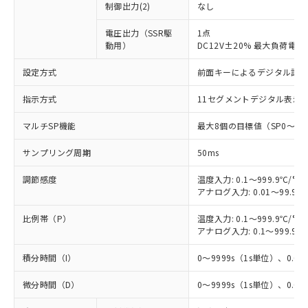
制御出力(2)
なし
電圧出力（SSR駆
1点
動用）
DC12V±20% 最大負荷電流
設定方式
前面キーによるデジタル設
指示方式
11セグメントデジタル表示
マルチSP機能
最大8個の目標値（SP0～S
サンプリング周期
50ms
調節感度
温度入力: 0.1～999.9℃/°F
アナログ入力: 0.01～99.99
比例帯（P）
温度入力: 0.1～999.9℃/°F
アナログ入力: 0.1～999.9%
積分時間（I）
0～9999s（1s単位）、0.0～
微分時間（D）
0～9999s（1s単位）、0.0～