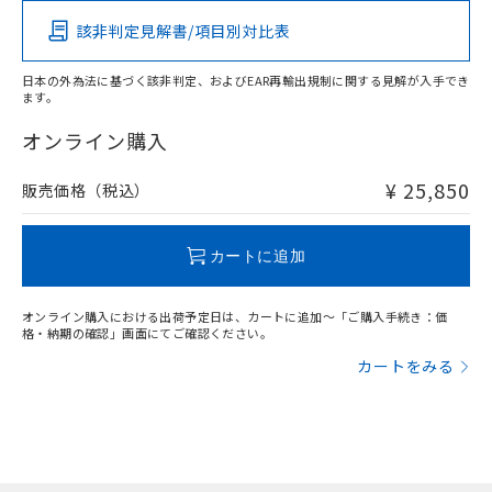
該非判定見解書/項目別対比表
X
O
O
O
日本の外為法に基づく該非判定、およびEAR再輸出規制に関する見解が入手でき
ます。
"対応済み"や非含有の記載がされた商品であっても、流通
在庫等で未対応品が混在する可能性があります。
オンライン購入
非含有品が必要な際は、弊社営業部門もしくは販売店へお
問い合わせください。
¥ 25,850
販売価格（税込）
この製品のRoHS/REACH対応状況ページへ
カートに追加
オンライン購入における出荷予定日は、カートに追加～「ご購入手続き：価
格・納期の確認」画面にてご確認ください。
カートをみる