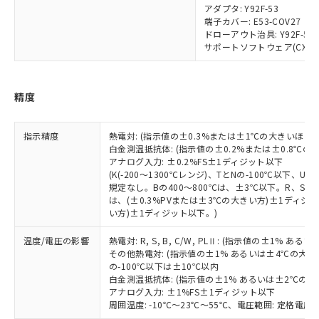
あります。
アダプタ: Y92F-53
い合わせください。
お客様が当ウェブサイト上で当社にご
端子カバー: E53-COV27
※3 非含有証明書ダウンロード
ドローアウト治具: Y92F-55
登録された部品リストについて、当社
サポートソフトウェア(CX-Therm
および当社の共同利用者が、当社の製
下記の非含有証明書をダウンロードするこ
品・サービスに関するお客様との取
とができます。
合意する
キャンセル
引・商談に必要な範囲で利用すること
をご了承ください。
精度
EU RoHS指令（10物質）の非含有証明書
※当社の共同利用者とは、
"個人情報
51物質の非含有証明書（当社基準）
の共同利用に関して"
の「1.共同利
※本証明書は発行日時点で非含有を証明す
指示精度
熱電対: (指示値の±0.3%または±1℃の大きいほう
用者の範囲」に記載されている法人を
るもので、過去に遡って非含有を証明する
白金測温抵抗体: (指示値の±0.2%または±0.8℃
指します。
アナログ入力: ±0.2%FS±1ディジット以下
ものではありません。
(K(-200～1300℃レンジ)、TとNの-100℃以下、
また、RoHS指令のフタル酸エステル類４
規定なし。Bの400～800℃は、±3℃以下。R、S の
物質の対応では、対応完了までの期間は出
は、(±0.3%PVまたは±3℃の大きい方)±1ディジッ
荷製品に未対応品が混在することから備考
い方)±1ディジット以下。)
欄に対応日を記載しておりました。
既に当社にて対応品への在庫切替を完了
温度/電圧の影響
熱電対: R, S, B, C/W, PLⅡ: (指示値の±1%
していることから、特段のことがない限
その他熱電対: (指示値の±1% あるいは±4℃の大
の-100℃以下は±10℃以内
り、2022年1月12日より割愛しておりま
白金測温抵抗体: (指示値の±1% あるいは±2℃の
す。
アナログ入力: ±1%FS±1ディジット以下
周囲温度: -10℃～23℃～55℃、電圧範囲: 定格電圧の