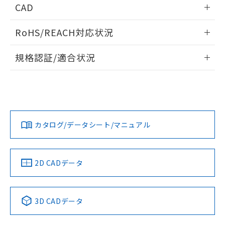
情報更新：2025/11/04
CAD
ログイン/会員登録いただくと、CADデータをダウンロー
RoHS/REACH対応状況
ドすることができます。
情報更新：2026/7/29
規格認証/適合状況
ログイン/会員登録
EU RoHS
注意事項・凡例
UL認証
CSA認証
CEマーキング
Yes
Yes
Yes
対応状況
対応予定月
※1
※2
ダウンロードデータをご利用いただく前に、以下を必ずお読
みください。
カタログ/データシート/マニュアル
対応済み
ソフトウェアの使用条件
LR型式承認
DNV型式承認
BV型式承認
KR型式承
（イギリス
（ノルウェー
（フランス
（韓国
船舶規格）
船舶規格）
船舶規格）
船舶規格
中国 RoHS
注意事項・凡例
2D CADデータ
No
No
No
No
中国 RoHS表
※1 ※2
3D CADデータ
この製品の規格認証/適合状況ページへ
Pb
Hg
Cd
Cr(VI)
その他の認証はこちらのページからご検索ください