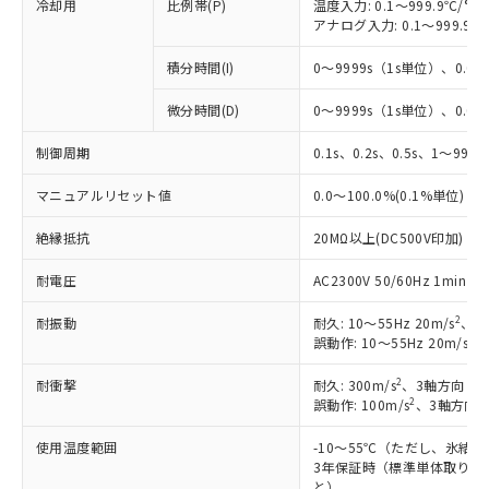
冷却用
比例帯(P)
温度入力: 0.1～999.9℃/°F
アナログ入力: 0.1～999.9%
積分時間(I)
0～9999s（1s単位）、0.0～
微分時間(D)
0～9999s（1s単位）、0.0～
※1 対応状況
制御周期
0.1s、0.2s、0.5s、1～99s 
対応済み：EU RoHS指令（10物質）の
非含有に対応した製品が提供可能な商品で
マニュアルリセット値
0.0～100.0%(0.1%単位)
す。
絶縁抵抗
20MΩ以上(DC500V印加)
対応予定：EU RoHS指令（10物質）の非含
ご利用条件
有に対応した製品に切り替える予定のある
耐電圧
AC2300V 50/60Hz 1mi
商品です。
対応予定なし：EU RoHS指令（10物質）の
2
耐振動
耐久: 10～55Hz 20m/s
、3
以下の条件をお読みいただき、同意のうえ
非含有に非対応の商品で、対応品を出す予
2
誤動作: 10～55Hz 20m/s
、
ご利用ください。
定はありません。
調査・確認中：EU RoHS指令（10物質）の
2
耐衝撃
耐久: 300m/s
、3軸方向 各
本サービスは、当社制御機器事業取扱
※1 中国RoHS○×表
非含有の対応状況を調査中または確認中の
2
誤動作: 100m/s
、3軸方向 
商品の当社在庫状況および標準価格
商品です。
(税抜)を提供させていただくもので
「○」：最大均質材料含有率が中国RoHSの
非該当品：ライセンス料など無形物で、有
使用温度範囲
-10～55℃（ただし、氷結
す。
基準値以下であることを示します。
3年保証時（標準単体取り付け
害物質有無と関係のない商品です。
当社制御機器事業取扱商品の中には、
と）