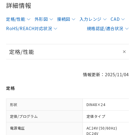
詳細情報
定格/性能
外形図
接続図
入力レンジ
CAD
RoHS/REACH対応状況
規格認証/適合状況
定格/性能
情報更新：2025/11/04
定格
形状
DIN48×24
定値/プログラム
定値タイプ
電源電圧
AC24V (50/60Hz)
DC24V