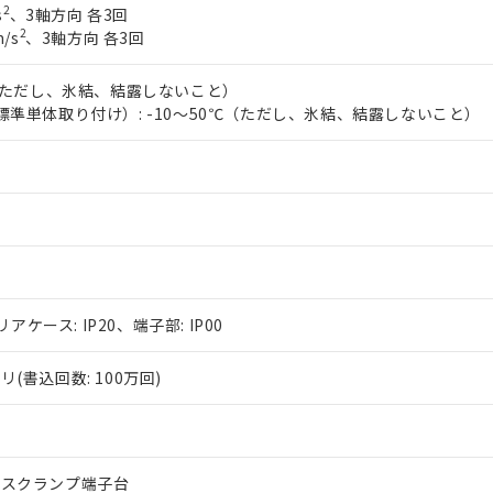
2
s
、3軸方向 各3回
2
/s
、3軸方向 各3回
℃（ただし、氷結、結露しないこと）
標準単体取り付け）: -10～50℃（ただし、氷結、結露しないこと）
リアケース: IP20、端子部: IP00
(書込回数: 100万回)
レスクランプ端子台