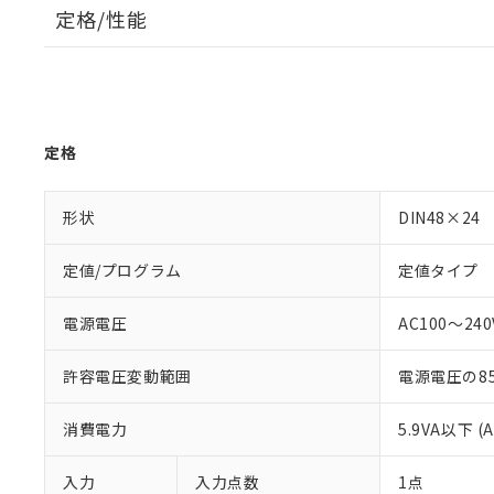
定格/性能
定格
形状
DIN48×24
定値/プログラム
定値タイプ
電源電圧
AC100～240V
許容電圧変動範囲
電源電圧の85
消費電力
5.9VA以下 (
入力
入力点数
1点