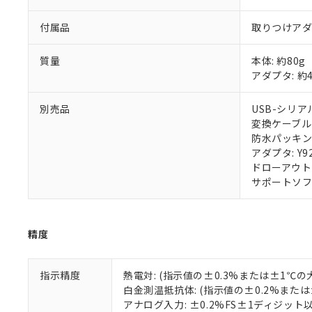
付属品
取りつけア
質量
本体: 約80g
アダプタ: 約
別売品
USB-シリアル
変換ケーブル: 
防水パッキン: 
アダプタ: Y92
ドローアウト治具
サポートソフトウ
精度
指示精度
熱電対: (指示値の±0.3%または±1℃
白金測温抵抗体: (指示値の±0.2%また
アナログ入力: ±0.2%FS±1ディジット