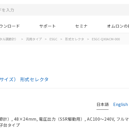
ウンロード
サポート
セミナ
オムロンの
タル調節計）
>
汎用タイプ
>
E5GC
>
形式セレクタ
>
E5GC-QX0ACM-000
mサイズ） 形式セレクタ
日本語
English
, 48×24mm, 電圧出力（SSR駆動用）, AC100～240V, フル
子台タイプ