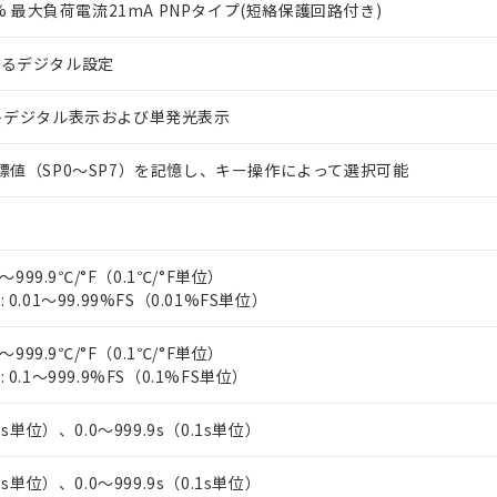
0% 最大負荷電流21mA PNPタイプ(短絡保護回路付き)
よるデジタル設定
トデジタル表示および単発光表示
標値（SP0～SP7）を記憶し、キー操作によって選択可能
 RoHS指令（10物質）の非含有に対応した製品が提供可能な商品です
oHS指令（10物質）の非含有に対応した製品に切り替える予定のある
 RoHS指令（10物質）の非含有に非対応の商品で、対応品を出す予
～999.9℃/°F（0.1℃/°F単位）
 RoHS指令（10物質）の非含有の対応状況を調査中または確認中の
0.01～99.99%FS（0.01%FS単位）
ンス料など無形物で、有害物質有無と関係のない商品です。
○×表
より、非含有部品としていたものが、含有品と判明した場合などやむ
～999.9℃/°F（0.1℃/°F単位）
みいただき、同意のうえご利用ください。
材料含有率が中国RoHSの基準値以下であることを示します。
0.1～999.9%FS（0.1%FS単位）
材料含有率が中国RoHSの基準値を超えていることを示します。
、当社制御機器事業取扱商品の当社在庫状況および標準価格(税抜)
ら貴社製品のうち、外国為替および外国貿易法に定める商品（以下｢
質）：
す。当社販売部門へお問い合わせください。
 水銀(Hg) 1000ppm以下、 カドミウム(Cd) 100ppm以下、
たは国外への提供する場合は、日本国政府の輸出許可(または役務取
1s単位）、0.0～999.9s（0.1s単位）
000ppm以下、ポリ臭化ビフェニル類(PBB) 1000ppm以下、ポリ臭化ジフェニルエーテル類(P
事業取扱商品の中には、本サービスの対象外となる商品もあること
手続きをとります。
キシル) (DEHP)(別名：DOP) 1000ppm以下、フタル酸ブチルベンジル（BBP） 100
(GB/T26572)：
以下、フタル酸ジイソブチル (DIBP) 1000ppm以下
び標準価格照会結果は、記載している更新日時点での社内データに
物を破棄する場合は、完全に破砕するなど、違法に輸出されないよ
(水銀) : 1000ppm、 Cd(カドミウム) : 100ppm、
業用監視および制御機器に対する適用除外項目は除く。
1s単位）、0.0～999.9s（0.1s単位）
覧された時点での実際の在庫および標準価格とは異なる場合がある
1000ppm、 PBBs(ポリ臭化ビフェニル類) : 1000ppm、 PBDEs(ポリ臭化ジフェニルエーテル類
物質については閾値を超える意図的な使用がないことを確認しています。