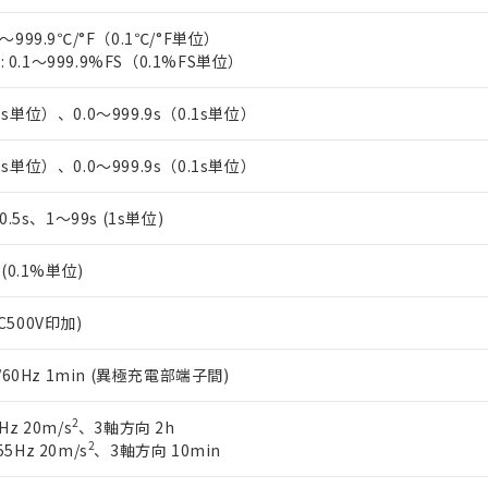
上の在庫あり
 1000ppm、 DIBP(フタル酸ジイソブチル) : 1000ppm、 BBP(フタル酸ブチルベンジル) :
品を、核兵器、ミサイル、化学兵器、生物兵器またはその他武器並
チルヘキシル)) : 1000ppm
況および標準価格はお客様のお取引先、またはお客様担当のオムロ
～999.9℃/°F（0.1℃/°F単位）
用いたしません。
ご相談ください。
0.1～999.9%FS（0.1%FS単位）
は満たないが在庫あり
製品を第三者に販売する場合は、上記1、2および3の内容を当該第
機器販売店や当社販売拠点は「
販売ネットワーク
」をご確認くだ
販売先および販売に係わる関係者が違法に輸出するおそれがある場
用期限
び標準価格結果を当社の事前の承諾なく第三者に漏洩または開示し
え状況などにより、予定月が前後することがあります。
1s単位）、0.0～999.9s（0.1s単位）
(最新の在庫状況については、お客様のお取引先、またはお客様担当
（10物質）のすべてが基準値以下であることを示します。
店・当社販売員にご確認ください)
能（部品リスト作成サービス）をご利用いただくには、I-Webメン
使用状況下において有害物質が外部に漏えいし、環境に深刻な影響を
1s単位）、0.0～999.9s（0.1s単位）
あります。
機種、また在庫状況の情報を公開していない機種
ェブサイト上で当社にご登録された部品リストについて、当社およ
書ダウンロード
す。当社販売部門へお問い合わせください。
、0.5s、1～99s (1s単位)
品・サービスに関するお客様との取引・商談に必要な範囲で利用す
合意する
キャンセル
書をダウンロードすることができます。
利用者とは、
"個人情報の共同利用に関して"
の「1.共同利用者の
%(0.1%単位)
します。
10物質）の非含有証明書
明書（当社基準）
C500V印加)
日時点で非含有を証明するもので、過去に遡って非含有を証明するも
令のフタル酸エステル類４物質の対応では、対応完了までの期間は出
0/60Hz 1min (異極充電部端子間)
備考欄に対応日を記載しておりました。
品への在庫切替を完了していることから、特段のことがない限り、20
2
Hz 20m/s
、3軸方向 2h
す。
2
5Hz 20m/s
、3軸方向 10min