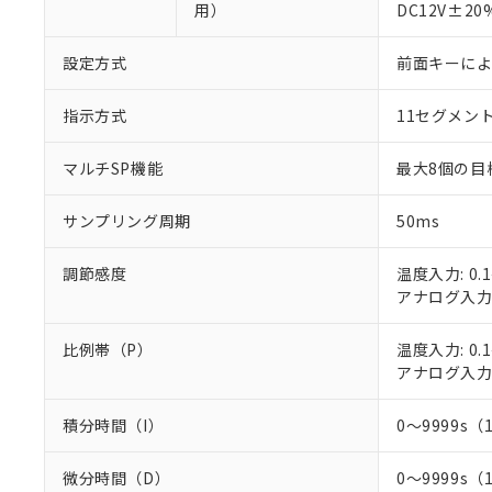
用）
DC12V±2
設定方式
前面キーに
指示方式
11セグメン
※1 対応状況
マルチSP機能
最大8個の目
対応済み：EU
サンプリング周期
50ms
対応予定：EU R
対応予定なし：EU
調節感度
温度入力: 0.1
調査・確認中：EU
ご利用条件
アナログ入力: 
非該当品：ライセ
※1 中国RoHS
仕入先様の事情に
があります。
比例帯（P）
温度入力: 0.1
以下の条件をお読
「○」：最大均質
アナログ入力: 
「×」：最大均質
本サービスは
当社は、これ
*EU RoHS指令（10物
「－」：未確認で
鉛(Pb) 1000ppm以下、
くものです。
う）を輸出ま
積分時間（I）
0～9999s（
記
説明
六価クロム(Cr(Ⅵ)) 1
当社制御機器
などの必要な
フタル酸ビス(2-エチルヘ
号
*中国RoHS10物質の基準値 
ル（DBP） 1000ppm
在庫状況およ
当社は規制貨
Pb(鉛) :1000ppm、 Hg
但し、RoHS指令で産
微分時間（D）
0～9999s（
のであり、閲
ます。
Cr(Ⅵ)(六価クロム) : 
フタル酸エステル類の４