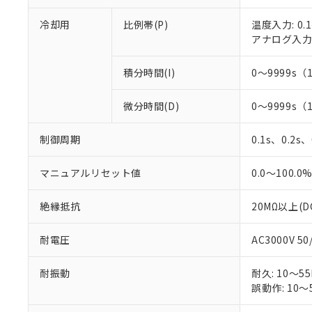
○
一定数以
DBP(フタル酸ジブチル) :
い。
当社は貴社製
DEHP(フタル酸ビス(2-エ
正式な納期状
冷却用
比例帯(P)
温度入力: 0.1
置等に一切使
当社販売員に
※2 対応予定月
アナログ入力: 
△
一定数に
当社は、貴社
オムロン制御
また当社は、
※2 環境保護使
在庫状況およ
部品在庫の切り替
たしません。
積分時間(I)
0～9999s（
－
在庫なし
す。
「ｅ」：有害物質
機器販売
マイパーツ機
「10」：通常の
微分時間(D)
0～9999s（
ている必要が
味します。
空
受注生産
お客様が当ウ
※3 非含有証明
「－」：未確認で
白
制御周期
0.1s、0.2s
が、当社の製
さい。
下記の非含有証明
※当社の共同
マニュアルリセット値
0.0～100.0
いる法人を指
EU RoHS指令（
51物質の非含有証
絶縁抵抗
20MΩ以上(D
※本証明書は発行
また、RoHS指
耐電圧
AC3000V 5
混在することから
既に当社にて対応
耐振動
耐久: 10～55
り割愛しておりま
誤動作: 10～5