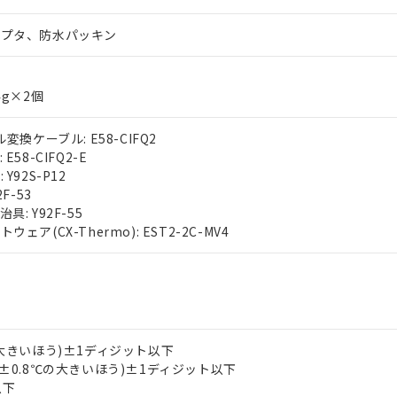
ダプタ、防水パッキン
4g×2個
変換ケーブル: E58-CIFQ2
E58-CIFQ2-E
Y92S-P12
F-53
: Y92F-55
ェア(CX-Thermo): EST2-2C-MV4
の大きいほう)±1ディジット以下
は±0.8℃の大きいほう)±1ディジット以下
以下