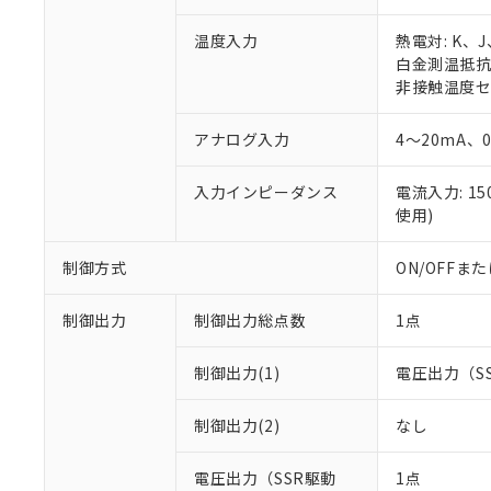
温度入力
熱電対: K、
白金測温抵抗体:
非接触温度セン
アナログ入力
4～20mA、
入力インピーダンス
電流入力: 1
使用)
制御方式
ON/OFF
制御出力
制御出力総点数
1点
制御出力(1)
電圧出力（S
制御出力(2)
なし
電圧出力（SSR駆動
1点