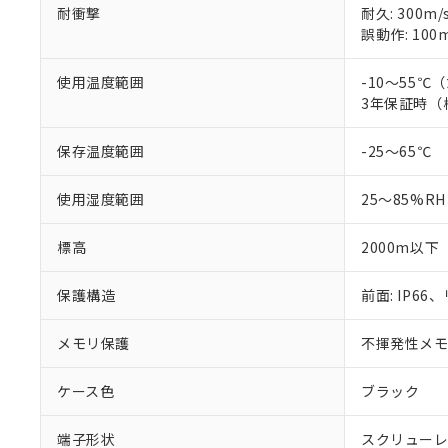
耐衝撃
耐久: 300m/
誤動作: 100m
使用温度範囲
-10～55
3年保証時（
保存温度範囲
-25～65℃
使用湿度範囲
25～85%RH
標高
2000m以下
保護構造
前面: IP66、
メモリ保護
不揮発性メモリ
ケース色
ブラック
端子形状
スクリュー