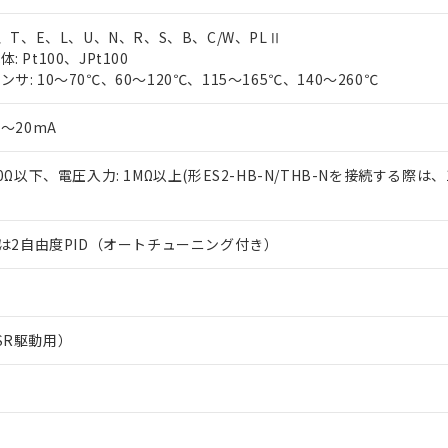
J、T、E、L、U、N、R、S、B、C/W、PLⅡ
 Pt100、JPt100
サ: 10～70℃、60～120℃、115～165℃、140～260℃
0～20mA
50Ω以下、電圧入力: 1MΩ以上(形ES2-HB-N/THB-Nを接続する際は、
または2自由度PID（オートチューニング付き）
SR駆動用）