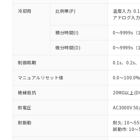
○
一定数以
DBP(フタル酸ジブチル) :
い。
当社は貴社製
DEHP(フタル酸ビス(2-エ
正式な納期状
冷却用
比例帯(P)
温度入力: 0.1
置等に一切使
当社販売員に
※2 対応予定月
アナログ入力: 
△
一定数に
当社は、貴社
オムロン制御
また当社は、
※2 環境保護使
在庫状況およ
部品在庫の切り替
たしません。
積分時間(I)
0～9999s（
－
在庫なし
す。
「ｅ」：有害物質
機器販売
マイパーツ機
「10」：通常の
微分時間(D)
0～9999s（
ている必要が
味します。
空
受注生産
お客様が当ウ
※3 非含有証明
「－」：未確認で
白
制御周期
0.1s、0.2s
が、当社の製
さい。
下記の非含有証明
※当社の共同
マニュアルリセット値
0.0～100.0
いる法人を指
EU RoHS指令（
51物質の非含有証
絶縁抵抗
20MΩ以上(D
※本証明書は発行
また、RoHS指
耐電圧
AC3000V 5
混在することから
既に当社にて対応
耐振動
耐久: 10～55
り割愛しておりま
誤動作: 10～5