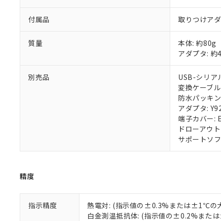
付属品
取りつけア
質量
本体: 約80g
アダプタ: 約
別売品
USB-シリアル
変換ケーブル: 
防水パッキン: 
アダプタ: Y92
端子カバー: E
ドローアウト治具
サポートソフトウ
精度
指示精度
熱電対: (指示値の±0.3%または±1℃
白金測温抵抗体: (指示値の±0.2%また