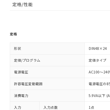
定格/性能
定格
形状
DIN48×24
定値/プログラム
定値タイプ
電源電圧
AC100～240V
許容電圧変動範囲
電源電圧の85
消費電力
5.9VA以下 (
入力
入力点数
1点