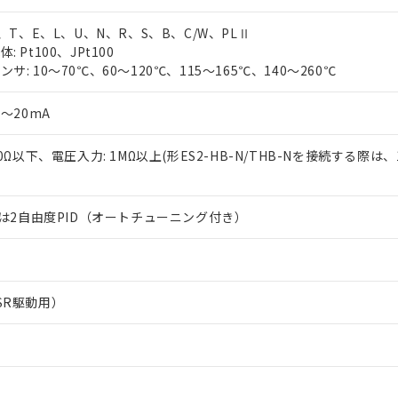
J、T、E、L、U、N、R、S、B、C/W、PLⅡ
 Pt100、JPt100
サ: 10～70℃、60～120℃、115～165℃、140～260℃
0～20mA
50Ω以下、電圧入力: 1MΩ以上(形ES2-HB-N/THB-Nを接続する際は、
または2自由度PID（オートチューニング付き）
SR駆動用）