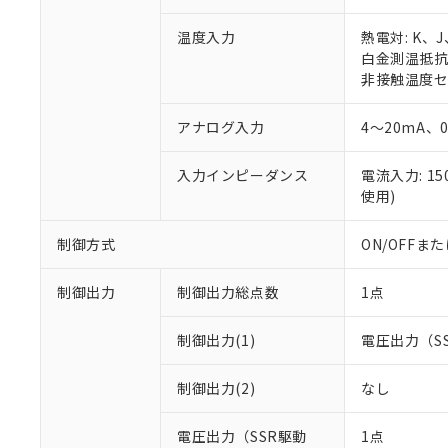
温度入力
熱電対: K、
白金測温抵抗体:
非接触温度セン
アナログ入力
4～20mA、
入力インピーダンス
電流入力: 1
使用)
制御方式
ON/OFF
制御出力
制御出力総点数
1点
制御出力(1)
電圧出力（S
制御出力(2)
なし
電圧出力（SSR駆動
1点