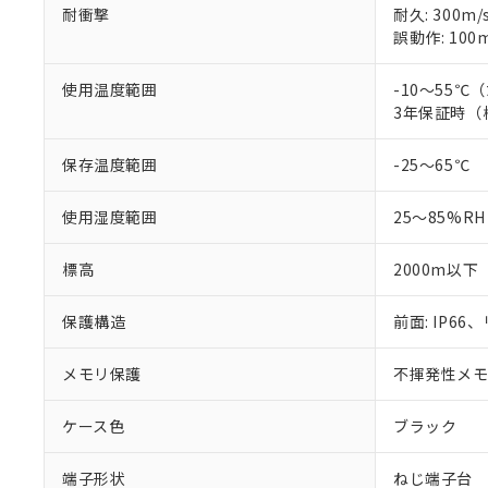
耐衝撃
耐久: 300m/
誤動作: 100m
使用温度範囲
-10～55
3年保証時（
保存温度範囲
-25～65℃
使用湿度範囲
25～85%RH
標高
2000m以下
保護構造
前面: IP66、
メモリ保護
不揮発性メモリ
ケース色
ブラック
端子形状
ねじ端子台