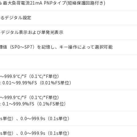
0% 最大負荷電流21mA PNPタイプ(短絡保護回路付き)
よるデジタル設定
トデジタル表示および単発光表示
標値（SP0～SP7）を記憶し、キー操作によって選択可能
 RoHS指令（10物質）の非含有に対応した製品が提供可能な商品です
oHS指令（10物質）の非含有に対応した製品に切り替える予定のある
 RoHS指令（10物質）の非含有に非対応の商品で、対応品を出す予
～999.9℃/°F（0.1℃/°F単位）
 RoHS指令（10物質）の非含有の対応状況を調査中または確認中の
0.01～99.99%FS（0.01%FS単位）
ンス料など無形物で、有害物質有無と関係のない商品です。
○×表
より、非含有部品としていたものが、含有品と判明した場合などやむ
～999.9℃/°F（0.1℃/°F単位）
みいただき、同意のうえご利用ください。
材料含有率が中国RoHSの基準値以下であることを示します。
0.1～999.9%FS（0.1%FS単位）
材料含有率が中国RoHSの基準値を超えていることを示します。
、当社制御機器事業取扱商品の当社在庫状況および標準価格(税抜)
ら貴社製品のうち、外国為替および外国貿易法に定める商品（以下｢
質）：
す。当社販売部門へお問い合わせください。
 水銀(Hg) 1000ppm以下、 カドミウム(Cd) 100ppm以下、
たは国外への提供する場合は、日本国政府の輸出許可(または役務取
1s単位）、0.0～999.9s（0.1s単位）
000ppm以下、ポリ臭化ビフェニル類(PBB) 1000ppm以下、ポリ臭化ジフェニルエーテル類(P
事業取扱商品の中には、本サービスの対象外となる商品もあること
手続きをとります。
キシル) (DEHP)(別名：DOP) 1000ppm以下、フタル酸ブチルベンジル（BBP） 100
(GB/T26572)：
以下、フタル酸ジイソブチル (DIBP) 1000ppm以下
び標準価格照会結果は、記載している更新日時点での社内データに
物を破棄する場合は、完全に破砕するなど、違法に輸出されないよ
(水銀) : 1000ppm、 Cd(カドミウム) : 100ppm、
業用監視および制御機器に対する適用除外項目は除く。
1s単位）、0.0～999.9s（0.1s単位）
覧された時点での実際の在庫および標準価格とは異なる場合がある
1000ppm、 PBBs(ポリ臭化ビフェニル類) : 1000ppm、 PBDEs(ポリ臭化ジフェニルエーテル類
物質については閾値を超える意図的な使用がないことを確認しています。