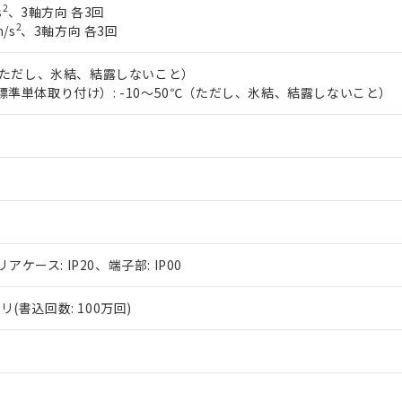
2
s
、3軸方向 各3回
2
/s
、3軸方向 各3回
℃（ただし、氷結、結露しないこと）
標準単体取り付け）: -10～50℃（ただし、氷結、結露しないこと）
リアケース: IP20、端子部: IP00
(書込回数: 100万回)