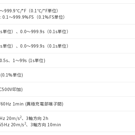
上の在庫あり
 1000ppm、 DIBP(フタル酸ジイソブチル) : 1000ppm、 BBP(フタル酸ブチルベンジル) :
品を、核兵器、ミサイル、化学兵器、生物兵器またはその他武器並
チルヘキシル)) : 1000ppm
況および標準価格はお客様のお取引先、またはお客様担当のオムロ
～999.9℃/°F（0.1℃/°F単位）
用いたしません。
ご相談ください。
0.1～999.9%FS（0.1%FS単位）
は満たないが在庫あり
製品を第三者に販売する場合は、上記1、2および3の内容を当該第
機器販売店や当社販売拠点は「
販売ネットワーク
」をご確認くだ
販売先および販売に係わる関係者が違法に輸出するおそれがある場
用期限
び標準価格結果を当社の事前の承諾なく第三者に漏洩または開示し
え状況などにより、予定月が前後することがあります。
1s単位）、0.0～999.9s（0.1s単位）
(最新の在庫状況については、お客様のお取引先、またはお客様担当
（10物質）のすべてが基準値以下であることを示します。
店・当社販売員にご確認ください)
能（部品リスト作成サービス）をご利用いただくには、I-Webメン
使用状況下において有害物質が外部に漏えいし、環境に深刻な影響を
1s単位）、0.0～999.9s（0.1s単位）
あります。
機種、また在庫状況の情報を公開していない機種
ェブサイト上で当社にご登録された部品リストについて、当社およ
書ダウンロード
す。当社販売部門へお問い合わせください。
、0.5s、1～99s (1s単位)
品・サービスに関するお客様との取引・商談に必要な範囲で利用す
合意する
キャンセル
書をダウンロードすることができます。
利用者とは、
"個人情報の共同利用に関して"
の「1.共同利用者の
%(0.1%単位)
します。
10物質）の非含有証明書
明書（当社基準）
C500V印加)
日時点で非含有を証明するもので、過去に遡って非含有を証明するも
令のフタル酸エステル類４物質の対応では、対応完了までの期間は出
0/60Hz 1min (異極充電部端子間)
備考欄に対応日を記載しておりました。
品への在庫切替を完了していることから、特段のことがない限り、20
2
Hz 20m/s
、3軸方向 2h
す。
2
5Hz 20m/s
、3軸方向 10min