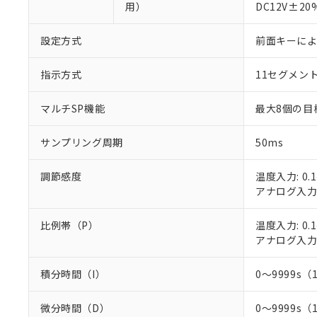
用）
DC12V±2
設定方式
前面キーに
指示方式
11セグメン
※1 対応状況
マルチSP機能
最大8個の目
対応済み：EU
サンプリング周期
50ms
対応予定：EU R
対応予定なし：EU
調節感度
温度入力: 0.1
調査・確認中：EU
ご利用条件
アナログ入力: 
非該当品：ライセ
※1 中国RoHS
仕入先様の事情に
があります。
比例帯（P）
温度入力: 0.1
以下の条件をお読
「○」：最大均質
アナログ入力: 
「×」：最大均質
本サービスは
当社は、これ
*EU RoHS指令（10物
「－」：未確認で
鉛(Pb) 1000ppm以下、
くものです。
う）を輸出ま
積分時間（I）
0～9999s（
記
説明
六価クロム(Cr(Ⅵ)) 1
当社制御機器
などの必要な
フタル酸ビス(2-エチルヘ
号
*中国RoHS10物質の基準値 
ル（DBP） 1000ppm
在庫状況およ
当社は規制貨
Pb(鉛) :1000ppm、 Hg
但し、RoHS指令で産
微分時間（D）
0～9999s（
のであり、閲
ます。
Cr(Ⅵ)(六価クロム) : 
フタル酸エステル類の４