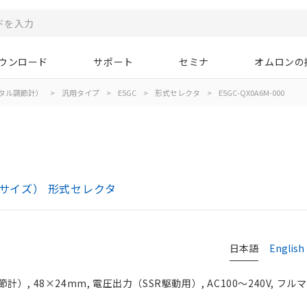
ウンロード
サポート
セミナ
オムロンの
タル調節計）
>
汎用タイプ
>
E5GC
>
形式セレクタ
>
E5GC-QX0A6M-000
mサイズ） 形式セレクタ
日本語
English
, 48×24mm, 電圧出力（SSR駆動用）, AC100～240V, フル