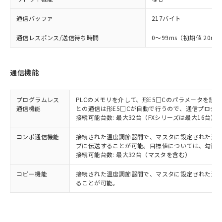
通信バッファ
217バイト
通信レスポンス/送信待ち時間
0～99ms（初期値 20ms
通信機能
プログラムレス
PLCのメモリを介して、形E5□Cのパラメータを読
通信機能
との通信は形E5□Cが自動で行うので、通信プログ
接続可能台数: 最大32台（FXシリーズは最大16台）
コンポ通信機能
接続された温度調節器間で、マスタに設定された温度調
ブに伝送することが可能。目標値については、勾配
接続可能台数: 最大32台（マスタを含む）
コピー機能
接続された温度調節器間で、マスタに設定された温
ることが可能。