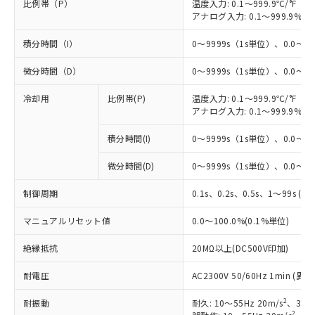
比例帯（P）
温度入力: 0.1～999.9℃/°F（0
アナログ入力: 0.1～999.9%F
積分時間（I）
0～9999s（1s単位）、0.0～99
微分時間（D）
0～9999s（1s単位）、0.0～99
冷却用
比例帯(P)
温度入力: 0.1～999.9℃/°F（0
アナログ入力: 0.1～999.9%F
積分時間(I)
0～9999s（1s単位）、0.0～99
微分時間(D)
0～9999s（1s単位）、0.0～99
制御周期
0.1s、0.2s、0.5s、1～99s (1
マニュアルリセット値
0.0～100.0%(0.1%単位)
絶縁抵抗
20MΩ以上(DC500V印加)
耐電圧
AC2300V 50/60Hz 1min 
2
耐振動
耐久: 10～55Hz 20m/s
、3軸方
2