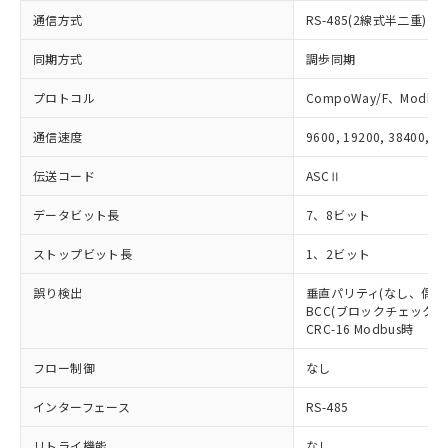
していることから、特段のことがない限
通信方式
RS-485(2線式半二重)
り、2022年1月12日より割愛しておりま
同期方式
調歩同期
す。
プロトコル
CompoWay/F、Modbus
通信速度
9600, 19200, 38400, 5
伝送コード
ASCⅡ
データビット長
7、8ビット
ストップビット長
1、2ビット
誤り検出
垂直パリティ(なし、偶数
BCC(ブロックチェックキャ
CRC-16 Modbus時
フロー制御
なし
インターフェース
RS-485
リトライ機能
なし