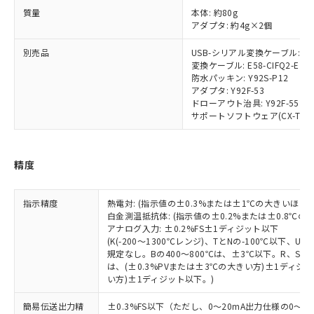
調査・確認中：EU RoHS指令（10物質）の
質量
本体: 約80g
本サービスは、当社制御機器事業取扱
※1 中国RoHS○×表
非含有の対応状況を調査中または確認中の
アダプタ: 約4g×2個
商品の当社在庫状況および標準価格
商品です。
(税抜)を提供させていただくもので
「○」：最大均質材料含有率が中国RoHSの
非該当品：ライセンス料など無形物で、有
別売品
USB-シリアル変換ケーブル: E58
す。
基準値以下であることを示します。
害物質有無と関係のない商品です。
変換ケーブル: E58-CIFQ2-E
当社制御機器事業取扱商品の中には、
「×」：最大均質材料含有率が中国RoHSの
防水パッキン: Y92S-P12
仕入先様の事情により、非含有部品として
本サービスの対象外となる商品もある
アダプタ: Y92F-53
基準値を超えていることを示します。
いたものが、含有品と判明した場合などや
当社は、これら貴社製品のうち、外国
ことをご了承ください。
ドローアウト治具: Y92F-55
「－」：未確認です。当社販売部門へお問
むを得ず変更することがあります。
為替および外国貿易法に定める商品
サポートソフトウェア(CX-Thermo)
在庫状況および標準価格照会結果は、
い合わせください。
（以下｢規制貨物等」という）を輸出
記載している更新日時点での社内デー
*EU RoHS指令（10物質）：
または国外への提供する場合は、日本
記
タに基づき作成されるものであり、閲
説明
鉛(Pb) 1000ppm以下、 水銀(Hg) 1000ppm以下、 カド
*中国RoHS10物質の基準値 (GB/T26572)：
国政府の輸出許可(または役務取引許
号
覧された時点での実際の在庫および標
ミウム(Cd) 100ppm以下、
Pb(鉛) :1000ppm、 Hg(水銀) : 1000ppm、 Cd(カドミウ
精度
可)を取得するなどの必要な手続きを
六価クロム(Cr(Ⅵ)) 1000ppm以下、ポリ臭化ビフェニル
ム) : 100ppm、
準価格とは異なる場合があることをご
類(PBB) 1000ppm以下、ポリ臭化ジフェニルエーテル類
Cr(Ⅵ)(六価クロム) : 1000ppm、 PBBs(ポリ臭化ビフェ
とります。
了承ください。
(PBDE) 1000ppm以下、フタル酸ビス(2-エチルヘキシ
○
一定数以上の在庫あり
ニル類) : 1000ppm、 PBDEs(ポリ臭化ジフェニルエーテ
当社は規制貨物を破棄する場合は、完
指示精度
ル) (DEHP)(別名：DOP) 1000ppm以下、フタル酸ブチ
熱電対: (指示値の±0.3%または±1℃の大きいほう
正式な納期状況および標準価格はお客
ル類) : 1000ppm、
ルベンジル（BBP） 1000ppm以下、フタル酸ジブチル
全に破砕するなど、違法に輸出されな
DBP(フタル酸ジブチル) : 1000ppm、 DIBP(フタル酸ジ
白金測温抵抗体: (指示値の±0.2%または±0.8℃
様のお取引先、またはお客様担当のオ
（DBP） 1000ppm以下、フタル酸ジイソブチル
イソブチル) : 1000ppm、 BBP(フタル酸ブチルベンジ
△
一定数には満たないが在庫あり
アナログ入力: ±0.2%FS±1ディジット以下
いよう必要な手段を講じます。
ムロン制御機器販売店・当社販売員に
(DIBP) 1000ppm以下
ル) : 1000ppm、
(K(-200～1300℃レンジ)、TとNの-100℃以下、
当社は貴社製品を、核兵器、ミサイ
但し、RoHS指令で産業用監視および制御機器に対する
DEHP(フタル酸ビス(2-エチルヘキシル)) : 1000ppm
ご相談ください。
規定なし。Bの400～800℃は、±3℃以下。R、S の
適用除外項目は除く。
ル、化学兵器、生物兵器またはその他
－
在庫なし(最新の在庫状況につ
オムロン制御機器販売店や当社販売拠
フタル酸エステル類の４物質については閾値を超える意
は、(±0.3%PVまたは±3℃の大きい方)±1ディジッ
武器並びにこれらの製造装置等に一切
いては、お客様のお取引先、ま
図的な使用がないことを確認しています。
点は「
販売ネットワーク
」をご確認
い方)±1ディジット以下。)
※2 環境保護使用期限
使用いたしません。
たはお客様担当のオムロン制御
ください。
当社は、貴社製品を第三者に販売する
機器販売店・当社販売員にご確
簡易伝送出力精
±0.3%FS以下（ただし、0～20mA出力仕様の0～4
在庫状況および標準価格結果を当社の