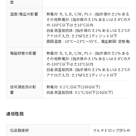
※2 対応予定月
「ｅ」：有害物質（10物質）のすべてが基
場合は、上記1、2および3の内容を当
度
認ください)
事前の承諾なく第三者に漏洩または開
準値以下であることを示します。
該第三者に通知します。また当社は、
示しないようお願いします。
部品在庫の切り替え状況などにより、予定
「10」：通常の使用状況下において有害物
温度/電圧の影響
熱電対: R, S, B, C/W, PLⅡ: (指示値の±1%
販売先および販売に係わる関係者が違
マイパーツ機能（部品リスト作成サー
空
受注生産機種、また在庫状況の
その他熱電対: (指示値の±1% あるいは±4℃の大
月が前後することがあります。
質が外部に漏えいし、環境に深刻な影響を
法に輸出するおそれがある場合は、取
ビス）をご利用いただくには、I-Web
白
情報を公開していない機種
の-100℃以下は±10℃以内
及ぼさない年数を意味します。
り引きをいたしません。
メンバーズにご登録されている必要が
白金測温抵抗体: (指示値の±1% あるいは±2℃の
「－」：未確認です。当社販売部門へお問
あります。
アナログ入力: ±1%FS±1ディジット以下
い合わせください。
周囲温度: -10℃～23℃～55℃、電圧範囲: 定格電圧の
お客様が当ウェブサイト上で当社にご
※3 非含有証明書ダウンロード
登録された部品リストについて、当社
電磁妨害の影響
熱電対: R, S, B, C/W, PLⅡ: (指示値の±1%
および当社の共同利用者が、当社の製
下記の非含有証明書をダウンロードするこ
その他熱電対: (指示値の±1% あるいは±4℃の大
品・サービスに関するお客様との取
の-100℃以下は±10℃以内
とができます。
合意する
キャンセル
引・商談に必要な範囲で利用すること
白金測温抵抗体: (指示値の±1% あるいは±2℃の
をご了承ください。
アナログ入力: ±1%FS±1ディジット以下
EU RoHS指令（10物質）の非含有証明書
※当社の共同利用者とは、
"個人情報
51物質の非含有証明書（当社基準）
の共同利用に関して"
の「1.共同利
信号源抵抗の影
熱電対: 0.1℃/Ω以下(100Ω以下)
※本証明書は発行日時点で非含有を証明す
響
白金測温抵抗体: 0.1℃/Ω以下(10Ω以下)
用者の範囲」に記載されている法人を
るもので、過去に遡って非含有を証明する
指します。
ものではありません。
また、RoHS指令のフタル酸エステル類４
通信性能
物質の対応では、対応完了までの期間は出
荷製品に未対応品が混在することから備考
欄に対応日を記載しておりました。
伝送路接続
マルチドロップ(RS-485)
既に当社にて対応品への在庫切替を完了