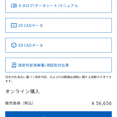
みください。
カタログ/データシート/マニュアル
対応済み
ソフトウェアの使用条件
LR型式承認
DNV型式承認
BV型式承認
KR型式承
（イギリス
（ノルウェー
（フランス
（韓国
船舶規格）
船舶規格）
船舶規格）
船舶規格
中国 RoHS
注意事項・凡例
2D CADデータ
No
No
No
No
中国 RoHS表
※1 ※2
3D CADデータ
この製品の規格認証/適合状況ページへ
Pb
Hg
Cd
Cr(VI)
その他の認証はこちらのページからご検索ください
該非判定見解書/項目別対比表
X
O
O
O
日本の外為法に基づく該非判定、およびEAR再輸出規制に関する見解が入手でき
ます。
"対応済み"や非含有の記載がされた商品であっても、流通
在庫等で未対応品が混在する可能性があります。
オンライン購入
非含有品が必要な際は、弊社営業部門もしくは販売店へお
問い合わせください。
¥ 56,650
販売価格（税込）
この製品のRoHS/REACH対応状況ページへ