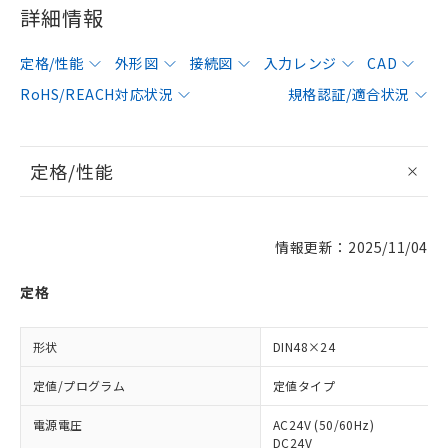
詳細情報
定格/性能
外形図
接続図
入力レンジ
CAD
RoHS/REACH対応状況
規格認証/適合状況
定格/性能
情報更新：2025/11/04
定格
形状
DIN48×24
定値/プログラム
定値タイプ
電源電圧
AC24V (50/60Hz)
DC24V