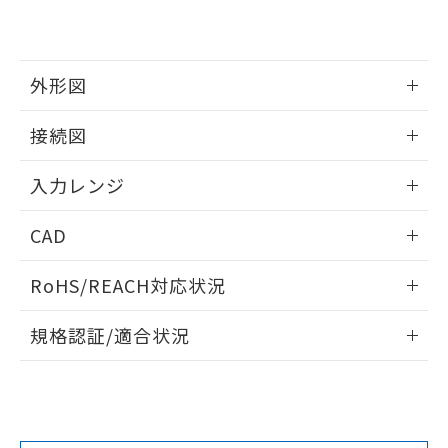
外形図
情報更新：2025/11/04
接続図
情報更新：2025/11/04
入力レンジ
情報更新：2025/11/04
CAD
ログイン/会員登録いただくと、CADデータをダウンロー
RoHS/REACH対応状況
ドすることができます。
情報更新：2026/7/29
規格認証/適合状況
ログイン/会員登録
EU RoHS
注意事項・凡例
UL認証
CSA認証
CEマーキング
Yes
Yes
Yes
対応状況
対応予定月
※1
※2
ダウンロードデータをご利用いただく前に、以下を必ずお読