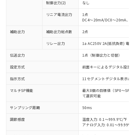
制御出力(2)
なし
リニア電流出力
1点
DC4～20mA/DC0～20mA、負
補助出力
補助出力総点数
2点
リレー出力
1a AC250V 2A(抵抗負荷) 電
伝送出力
1点（制御出力と切替）
設定方式
前面キーによるデジタル設定
指示方式
11セグメントデジタル表示お
マルチSP機能
最大8個の目標値（SP0～SP
て選択可能
サンプリング周期
50ms
調節感度
温度入力: 0.1～999.9℃/°F（0
アナログ入力: 0.01～99.99%F