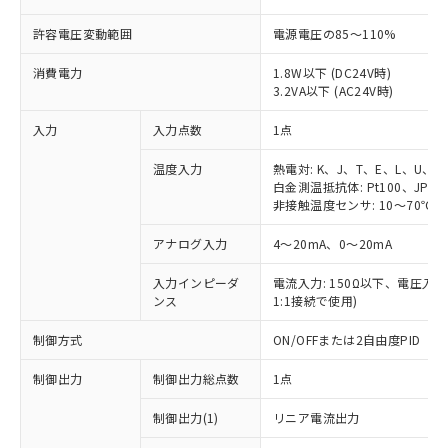
許容電圧変動範囲
電源電圧の85～110%
消費電力
1.8W以下 (DC24V時)
3.2VA以下 (AC24V時)
入力
入力点数
1点
温度入力
熱電対: K、J、T、E、L、U、N
白金測温抵抗体: Pt100、JPt10
非接触温度センサ: 10～70℃、6
アナログ入力
4～20mA、0～20mA
入力インピーダ
電流入力: 150Ω以下、電圧入力:
ンス
1:1接続で使用)
制御方式
ON/OFFまたは2自由度PID
制御出力
制御出力総点数
1点
制御出力(1)
リニア電流出力