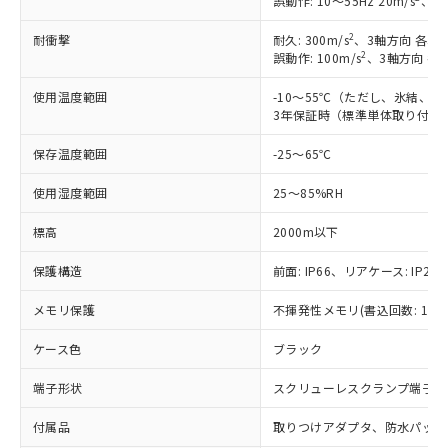
誤動作: 10～55Hz 20m/s
、3軸
2
耐衝撃
耐久: 300m/s
、3軸方向 各3回
2
誤動作: 100m/s
、3軸方向 各
使用温度範囲
-10～55℃（ただし、氷結、
3年保証時（標準単体取り付け）
保存温度範囲
-25～65℃
使用湿度範囲
25～85%RH
※1 対応状況
標高
2000m以下
対応済み：EU RoHS指令（10物質）の
保護構造
前面: IP66、リアケース: IP20、
非含有に対応した製品が提供可能な商品で
メモリ保護
す。
不揮発性メモリ(書込回数: 100
対応予定：EU RoHS指令（10物質）の非含
ご利用条件
ケース色
ブラック
有に対応した製品に切り替える予定のある
商品です。
端子形状
スクリューレスクランプ端子台
対応予定なし：EU RoHS指令（10物質）の
以下の条件をお読みいただき、同意のうえ
非含有に非対応の商品で、対応品を出す予
付属品
取りつけアダプタ、防水パッキ
ご利用ください。
定はありません。