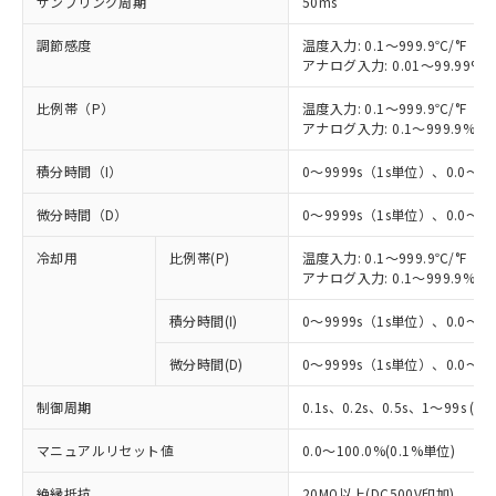
サンプリング周期
50ms
調節感度
温度入力: 0.1～999.9℃/°F（0
アナログ入力: 0.01～99.99%F
比例帯（P）
温度入力: 0.1～999.9℃/°F（0
アナログ入力: 0.1～999.9%F
積分時間（I）
0～9999s（1s単位）、0.0～99
微分時間（D）
0～9999s（1s単位）、0.0～99
冷却用
比例帯(P)
温度入力: 0.1～999.9℃/°F（0
※1 対応状況
アナログ入力: 0.1～999.9%F
積分時間(I)
0～9999s（1s単位）、0.0～99
対応済み：EU RoHS指令（10物質）の
非含有に対応した製品が提供可能な商品で
微分時間(D)
0～9999s（1s単位）、0.0～99
す。
対応予定：EU RoHS指令（10物質）の非含
制御周期
ご利用条件
0.1s、0.2s、0.5s、1～99s (1
有に対応した製品に切り替える予定のある
商品です。
マニュアルリセット値
0.0～100.0%(0.1%単位)
対応予定なし：EU RoHS指令（10物質）の
以下の条件をお読みいただき、同意のうえ
非含有に非対応の商品で、対応品を出す予
絶縁抵抗
20MΩ以上(DC500V印加)