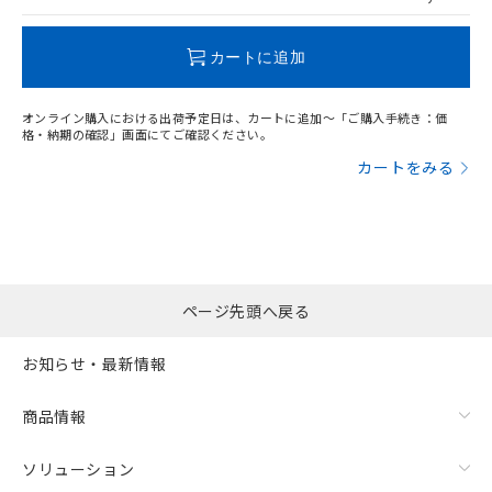
この製品のRoHS/REACH対応状況ページへ
カートに追加
オンライン購入における出荷予定日は、カートに追加～「ご購入手続き：価
格・納期の確認」画面にてご確認ください。
カートをみる
ページ先頭へ戻る
お知らせ・最新情報
商品情報
ソリューション