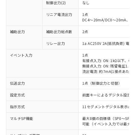
制御出力(2)
なし
リニア電流出力
1点
DC4～20mA/DC0～20mA、負
補助出力
補助出力総点数
2点
リレー出力
1a AC250V 2A(抵抗負荷) 電
イベント入力
1点
有接点入力: ON: 1kΩ以下、OFF
無接点入力: ON: 残留電圧1.5V
流出電流: 約7mA(1接点あたり)
伝送出力
1点（制御出力と切替）
設定方式
前面キーによるデジタル設定
指示方式
11セグメントデジタル表示お
マルチSP機能
最大8個の目標値（SP0～SP
可能（イベント入力では最大4