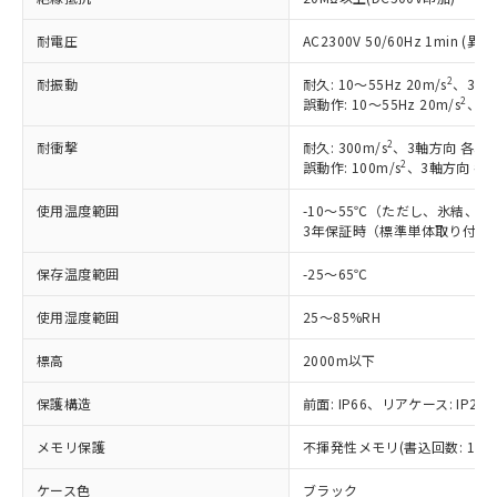
ご利用ください。
定はありません。
調査・確認中：EU RoHS指令（10物質）の
耐電圧
AC2300V 50/60Hz 1min 
本サービスは、当社制御機器事業取扱
※1 中国RoHS○×表
非含有の対応状況を調査中または確認中の
商品の当社在庫状況および標準価格
商品です。
2
耐振動
耐久: 10～55Hz 20m/s
、3軸方
(税抜)を提供させていただくもので
「○」：最大均質材料含有率が中国RoHSの
2
誤動作: 10～55Hz 20m/s
、3軸
非該当品：ライセンス料など無形物で、有
す。
基準値以下であることを示します。
害物質有無と関係のない商品です。
当社制御機器事業取扱商品の中には、
2
耐衝撃
耐久: 300m/s
、3軸方向 各3回
「×」：最大均質材料含有率が中国RoHSの
仕入先様の事情により、非含有部品として
本サービスの対象外となる商品もある
2
誤動作: 100m/s
、3軸方向 各
基準値を超えていることを示します。
いたものが、含有品と判明した場合などや
当社は、これら貴社製品のうち、外国
ことをご了承ください。
「－」：未確認です。当社販売部門へお問
むを得ず変更することがあります。
為替および外国貿易法に定める商品
在庫状況および標準価格照会結果は、
使用温度範囲
-10～55℃（ただし、氷結、
い合わせください。
（以下｢規制貨物等」という）を輸出
3年保証時（標準単体取り付け）
記載している更新日時点での社内デー
*EU RoHS指令（10物質）：
または国外への提供する場合は、日本
記
タに基づき作成されるものであり、閲
説明
鉛(Pb) 1000ppm以下、 水銀(Hg) 1000ppm以下、 カド
*中国RoHS10物質の基準値 (GB/T26572)：
国政府の輸出許可(または役務取引許
保存温度範囲
-25～65℃
号
覧された時点での実際の在庫および標
ミウム(Cd) 100ppm以下、
Pb(鉛) :1000ppm、 Hg(水銀) : 1000ppm、 Cd(カドミウ
可)を取得するなどの必要な手続きを
六価クロム(Cr(Ⅵ)) 1000ppm以下、ポリ臭化ビフェニル
ム) : 100ppm、
準価格とは異なる場合があることをご
類(PBB) 1000ppm以下、ポリ臭化ジフェニルエーテル類
使用湿度範囲
Cr(Ⅵ)(六価クロム) : 1000ppm、 PBBs(ポリ臭化ビフェ
25～85%RH
とります。
了承ください。
(PBDE) 1000ppm以下、フタル酸ビス(2-エチルヘキシ
○
一定数以上の在庫あり
ニル類) : 1000ppm、 PBDEs(ポリ臭化ジフェニルエーテ
当社は規制貨物を破棄する場合は、完
ル) (DEHP)(別名：DOP) 1000ppm以下、フタル酸ブチ
正式な納期状況および標準価格はお客
ル類) : 1000ppm、
標高
2000m以下
ルベンジル（BBP） 1000ppm以下、フタル酸ジブチル
全に破砕するなど、違法に輸出されな
DBP(フタル酸ジブチル) : 1000ppm、 DIBP(フタル酸ジ
様のお取引先、またはお客様担当のオ
（DBP） 1000ppm以下、フタル酸ジイソブチル
イソブチル) : 1000ppm、 BBP(フタル酸ブチルベンジ
△
一定数には満たないが在庫あり
いよう必要な手段を講じます。
ムロン制御機器販売店・当社販売員に
(DIBP) 1000ppm以下
ル) : 1000ppm、
保護構造
前面: IP66、リアケース: IP20、
当社は貴社製品を、核兵器、ミサイ
但し、RoHS指令で産業用監視および制御機器に対する
DEHP(フタル酸ビス(2-エチルヘキシル)) : 1000ppm
ご相談ください。
適用除外項目は除く。
ル、化学兵器、生物兵器またはその他
－
在庫なし(最新の在庫状況につ
オムロン制御機器販売店や当社販売拠
メモリ保護
フタル酸エステル類の４物質については閾値を超える意
不揮発性メモリ(書込回数: 100
武器並びにこれらの製造装置等に一切
いては、お客様のお取引先、ま
図的な使用がないことを確認しています。
点は「
販売ネットワーク
」をご確認
※2 環境保護使用期限
使用いたしません。
たはお客様担当のオムロン制御
ください。
ケース色
ブラック