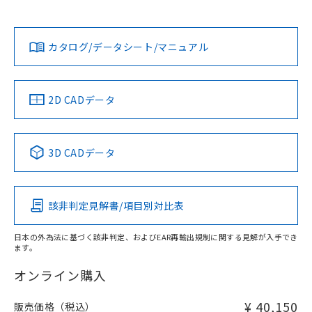
Yes
Yes
Yes
対応状況
対応予定月
※1
※2
ダウンロードデータをご利用いただく前に、以下を必ずお読
みください。
カタログ/データシート/マニュアル
対応済み
ソフトウェアの使用条件
LR型式承認
DNV型式承認
BV型式承認
KR型式承
（イギリス
（ノルウェー
（フランス
（韓国
船舶規格）
船舶規格）
船舶規格）
船舶規格
中国 RoHS
注意事項・凡例
2D CADデータ
No
No
No
No
中国 RoHS表
※1 ※2
3D CADデータ
この製品の規格認証/適合状況ページへ
Pb
Hg
Cd
Cr(VI)
その他の認証はこちらのページからご検索ください
該非判定見解書/項目別対比表
X
O
O
O
日本の外為法に基づく該非判定、およびEAR再輸出規制に関する見解が入手でき
ます。
"対応済み"や非含有の記載がされた商品であっても、流通
在庫等で未対応品が混在する可能性があります。
オンライン購入
非含有品が必要な際は、弊社営業部門もしくは販売店へお
問い合わせください。
¥ 40,150
販売価格（税込）