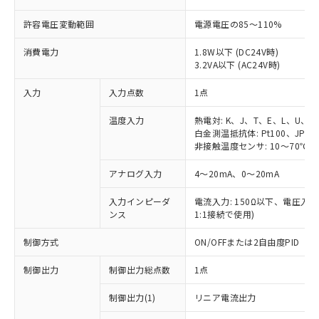
許容電圧変動範囲
電源電圧の85～110%
消費電力
1.8W以下 (DC24V時)
3.2VA以下 (AC24V時)
入力
入力点数
1点
温度入力
熱電対: K、J、T、E、L、U、N
白金測温抵抗体: Pt100、JPt10
非接触温度センサ: 10～70℃、6
アナログ入力
4～20mA、0～20mA
入力インピーダ
電流入力: 150Ω以下、電圧入力:
ンス
1:1接続で使用)
制御方式
ON/OFFまたは2自由度PID
制御出力
制御出力総点数
1点
制御出力(1)
リニア電流出力