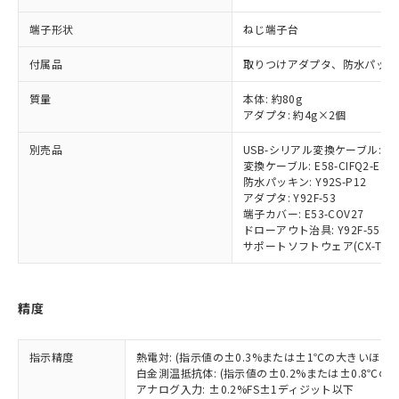
当社は、貴社製品を第三者に販売する
機器販売店・当社販売員にご確
在庫状況および標準価格結果を当社の
※2 対応予定月
「ｅ」：有害物質（10物質）のすべてが基
場合は、上記1、2および3の内容を当
認ください)
端子形状
ねじ端子台
事前の承諾なく第三者に漏洩または開
準値以下であることを示します。
該第三者に通知します。また当社は、
示しないようお願いします。
部品在庫の切り替え状況などにより、予定
「10」：通常の使用状況下において有害物
販売先および販売に係わる関係者が違
付属品
取りつけアダプタ、防水パッキ
マイパーツ機能（部品リスト作成サー
空
受注生産機種、また在庫状況の
月が前後することがあります。
質が外部に漏えいし、環境に深刻な影響を
法に輸出するおそれがある場合は、取
ビス）をご利用いただくには、I-Web
白
情報を公開していない機種
及ぼさない年数を意味します。
質量
本体: 約80g
り引きをいたしません。
メンバーズにご登録されている必要が
アダプタ: 約4g×2個
「－」：未確認です。当社販売部門へお問
あります。
い合わせください。
お客様が当ウェブサイト上で当社にご
別売品
USB-シリアル変換ケーブル: E58
※3 非含有証明書ダウンロード
登録された部品リストについて、当社
変換ケーブル: E58-CIFQ2-E
および当社の共同利用者が、当社の製
防水パッキン: Y92S-P12
下記の非含有証明書をダウンロードするこ
アダプタ: Y92F-53
品・サービスに関するお客様との取
とができます。
端子カバー: E53-COV27
合意する
キャンセル
引・商談に必要な範囲で利用すること
ドローアウト治具: Y92F-55
をご了承ください。
サポートソフトウェア(CX-Thermo)
EU RoHS指令（10物質）の非含有証明書
※当社の共同利用者とは、
"個人情報
51物質の非含有証明書（当社基準）
の共同利用に関して"
の「1.共同利
※本証明書は発行日時点で非含有を証明す
用者の範囲」に記載されている法人を
るもので、過去に遡って非含有を証明する
精度
指します。
ものではありません。
また、RoHS指令のフタル酸エステル類４
指示精度
熱電対: (指示値の±0.3%または±1℃の大きいほう
物質の対応では、対応完了までの期間は出
白金測温抵抗体: (指示値の±0.2%または±0.8℃
荷製品に未対応品が混在することから備考
アナログ入力: ±0.2%FS±1ディジット以下