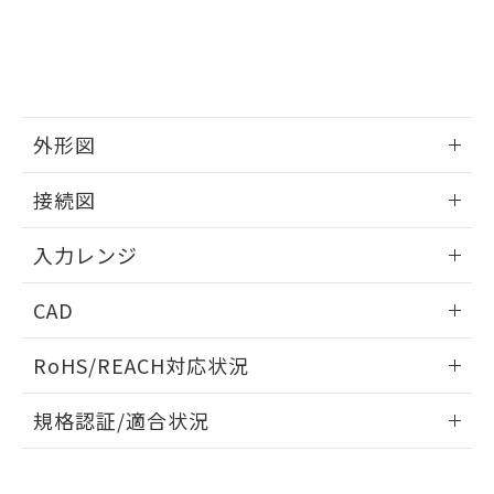
外形図
情報更新：2025/11/04
接続図
情報更新：2025/11/04
入力レンジ
情報更新：2025/11/04
CAD
ログイン/会員登録いただくと、CADデータをダウンロー
RoHS/REACH対応状況
ドすることができます。
情報更新：2026/7/29
規格認証/適合状況
ログイン/会員登録
EU RoHS
注意事項・凡例
UL認証
CSA認証
CEマーキング