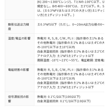
欄に対応日を記載しておりました。
(K(-200～1300℃レンジ)、TとNの-100℃以下、
既に当社にて対応品への在庫切替を完了
規定なし。Bの400～800℃は、±3℃以下。R、S の
していることから、特段のことがない限
は、(±0.3%PVまたは±3℃の大きい方)±1ディジッ
い方)±1ディジット以下。)
り、2022年1月12日より割愛しておりま
す。
簡易伝送出力精
±0.3%FS以下（ただし、0～20mA出力仕様の0～4
度
温度/電圧の影響
熱電対: R, S, B, C/W, PLⅡ: (指示値の±1%
その他熱電対: (指示値の±1% あるいは±4℃の大
の-100℃以下は±10℃以内
白金測温抵抗体: (指示値の±1% あるいは±2℃の
アナログ入力: ±1%FS±1ディジット以下
周囲温度: -10℃～23℃～55℃、電圧範囲: 定格電圧の
電磁妨害の影響
熱電対: R, S, B, C/W, PLⅡ: (指示値の±1%
その他熱電対: (指示値の±1% あるいは±4℃の大
の-100℃以下は±10℃以内
白金測温抵抗体: (指示値の±1% あるいは±2℃の
アナログ入力: ±1%FS±1ディジット以下
信号源抵抗の影
熱電対: 0.1℃/Ω以下(100Ω以下)
響
白金測温抵抗体: 0.1℃/Ω以下(10Ω以下)