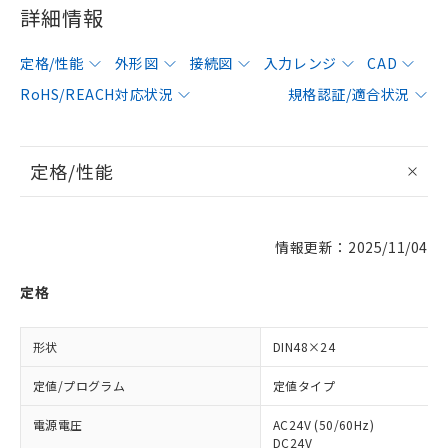
詳細情報
定格/性能
外形図
接続図
入力レンジ
CAD
RoHS/REACH対応状況
規格認証/適合状況
定格/性能
情報更新：2025/11/04
定格
形状
DIN48×24
定値/プログラム
定値タイプ
電源電圧
AC24V (50/60Hz)
DC24V