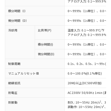
アナログ入力: 0.1～999.9%F
積分時間（I）
0～9999s（1s単位）、0.0～99
微分時間（D）
0～9999s（1s単位）、0.0～99
冷却用
比例帯(P)
温度入力: 0.1～999.9℃/°F（0
アナログ入力: 0.1～999.9%F
積分時間(I)
0～9999s（1s単位）、0.0～99
※1 対応状況
微分時間(D)
0～9999s（1s単位）、0.0～99
対応済み：EU RoHS指令（10物質）の
非含有に対応した製品が提供可能な商品で
制御周期
0.1s、0.2s、0.5s、1～99s (1
す。
対応予定：EU RoHS指令（10物質）の非含
マニュアルリセット値
0.0～100.0%(0.1%単位)
ご利用条件
有に対応した製品に切り替える予定のある
商品です。
絶縁抵抗
20MΩ以上(DC500V印加)
対応予定なし：EU RoHS指令（10物質）の
以下の条件をお読みいただき、同意のうえ
非含有に非対応の商品で、対応品を出す予
耐電圧
AC2300V 50/60Hz 1min 
ご利用ください。
定はありません。
2
耐振動
耐久: 10～55Hz 20m/s
、3軸方
調査・確認中：EU RoHS指令（10物質）の
本サービスは、当社制御機器事業取扱
2
誤動作: 10～55Hz 20m/s
、3軸
※1 中国RoHS○×表
非含有の対応状況を調査中または確認中の
商品の当社在庫状況および標準価格