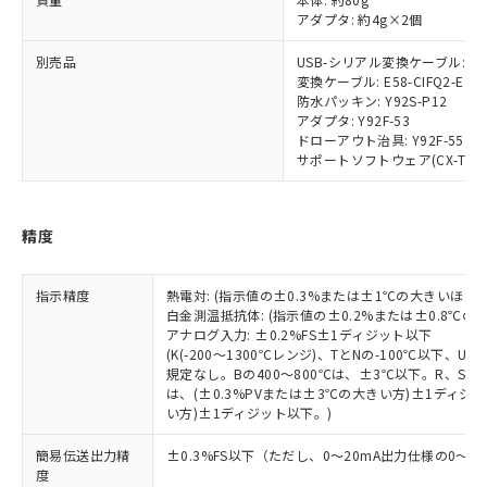
部品在庫の切り替え状況などにより、予定
「10」：通常の使用状況下において有害物
販売先および販売に係わる関係者が違
マイパーツ機能（部品リスト作成サー
空
受注生産機種、また在庫状況の
アダプタ: 約4g×2個
月が前後することがあります。
質が外部に漏えいし、環境に深刻な影響を
法に輸出するおそれがある場合は、取
ビス）をご利用いただくには、I-Web
白
情報を公開していない機種
及ぼさない年数を意味します。
り引きをいたしません。
メンバーズにご登録されている必要が
別売品
USB-シリアル変換ケーブル: E58
「－」：未確認です。当社販売部門へお問
変換ケーブル: E58-CIFQ2-E
あります。
い合わせください。
防水パッキン: Y92S-P12
お客様が当ウェブサイト上で当社にご
※3 非含有証明書ダウンロード
アダプタ: Y92F-53
登録された部品リストについて、当社
ドローアウト治具: Y92F-55
および当社の共同利用者が、当社の製
サポートソフトウェア(CX-Thermo)
下記の非含有証明書をダウンロードするこ
品・サービスに関するお客様との取
とができます。
合意する
キャンセル
引・商談に必要な範囲で利用すること
をご了承ください。
EU RoHS指令（10物質）の非含有証明書
精度
※当社の共同利用者とは、
"個人情報
51物質の非含有証明書（当社基準）
の共同利用に関して"
の「1.共同利
※本証明書は発行日時点で非含有を証明す
用者の範囲」に記載されている法人を
指示精度
熱電対: (指示値の±0.3%または±1℃の大きいほう
るもので、過去に遡って非含有を証明する
指します。
白金測温抵抗体: (指示値の±0.2%または±0.8℃
ものではありません。
アナログ入力: ±0.2%FS±1ディジット以下
また、RoHS指令のフタル酸エステル類４
(K(-200～1300℃レンジ)、TとNの-100℃以下、
物質の対応では、対応完了までの期間は出
規定なし。Bの400～800℃は、±3℃以下。R、S の
荷製品に未対応品が混在することから備考
は、(±0.3%PVまたは±3℃の大きい方)±1ディジッ
い方)±1ディジット以下。)
欄に対応日を記載しておりました。
既に当社にて対応品への在庫切替を完了
簡易伝送出力精
±0.3%FS以下（ただし、0～20mA出力仕様の0～4
していることから、特段のことがない限
度
り、2022年1月12日より割愛しておりま