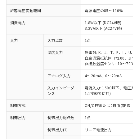
許容電圧変動範囲
電源電圧の85～110%
消費電力
1.8W以下 (DC24V時)
3.2VA以下 (AC24V時)
入力
入力点数
1点
温度入力
熱電対: K、J、T、E、L、U、N
白金測温抵抗体: Pt100、JPt10
非接触温度センサ: 10～70℃、6
アナログ入力
4～20mA、0～20mA
入力インピーダ
電流入力: 150Ω以下、電圧入力:
ンス
1:1接続で使用)
制御方式
ON/OFFまたは2自由度PID
制御出力
制御出力総点数
1点
制御出力(1)
リニア電流出力