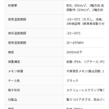
商品です。
(税抜)を提供させていただくもので
2
耐衝撃
耐久: 300m/s
、3軸方向 各3回
「○」：最大均質材料含有率が中国RoHSの
非該当品：ライセンス料など無形物で、有
2
誤動作: 100m/s
、3軸方向 各
す。
基準値以下であることを示します。
害物質有無と関係のない商品です。
当社制御機器事業取扱商品の中には、
「×」：最大均質材料含有率が中国RoHSの
仕入先様の事情により、非含有部品として
使用温度範囲
-10～55℃（ただし、氷結、
本サービスの対象外となる商品もある
基準値を超えていることを示します。
いたものが、含有品と判明した場合などや
3年保証時（標準単体取り付け）
当社は、これら貴社製品のうち、外国
ことをご了承ください。
「－」：未確認です。当社販売部門へお問
むを得ず変更することがあります。
為替および外国貿易法に定める商品
在庫状況および標準価格照会結果は、
い合わせください。
保存温度範囲
-25～65℃
（以下｢規制貨物等」という）を輸出
記載している更新日時点での社内デー
*EU RoHS指令（10物質）：
または国外への提供する場合は、日本
記
タに基づき作成されるものであり、閲
説明
鉛(Pb) 1000ppm以下、 水銀(Hg) 1000ppm以下、 カド
使用湿度範囲
25～85%RH
*中国RoHS10物質の基準値 (GB/T26572)：
国政府の輸出許可(または役務取引許
号
覧された時点での実際の在庫および標
ミウム(Cd) 100ppm以下、
Pb(鉛) :1000ppm、 Hg(水銀) : 1000ppm、 Cd(カドミウ
可)を取得するなどの必要な手続きを
六価クロム(Cr(Ⅵ)) 1000ppm以下、ポリ臭化ビフェニル
ム) : 100ppm、
準価格とは異なる場合があることをご
標高
2000m以下
類(PBB) 1000ppm以下、ポリ臭化ジフェニルエーテル類
Cr(Ⅵ)(六価クロム) : 1000ppm、 PBBs(ポリ臭化ビフェ
とります。
了承ください。
(PBDE) 1000ppm以下、フタル酸ビス(2-エチルヘキシ
○
一定数以上の在庫あり
ニル類) : 1000ppm、 PBDEs(ポリ臭化ジフェニルエーテ
当社は規制貨物を破棄する場合は、完
ル) (DEHP)(別名：DOP) 1000ppm以下、フタル酸ブチ
正式な納期状況および標準価格はお客
ル類) : 1000ppm、
保護構造
前面: IP66、リアケース: IP20、
ルベンジル（BBP） 1000ppm以下、フタル酸ジブチル
全に破砕するなど、違法に輸出されな
DBP(フタル酸ジブチル) : 1000ppm、 DIBP(フタル酸ジ
様のお取引先、またはお客様担当のオ
（DBP） 1000ppm以下、フタル酸ジイソブチル
イソブチル) : 1000ppm、 BBP(フタル酸ブチルベンジ
△
一定数には満たないが在庫あり
いよう必要な手段を講じます。
メモリ保護
不揮発性メモリ(書込回数: 100
ムロン制御機器販売店・当社販売員に
(DIBP) 1000ppm以下
ル) : 1000ppm、
当社は貴社製品を、核兵器、ミサイ
但し、RoHS指令で産業用監視および制御機器に対する
DEHP(フタル酸ビス(2-エチルヘキシル)) : 1000ppm
ご相談ください。
適用除外項目は除く。
ル、化学兵器、生物兵器またはその他
ケース色
ブラック
－
在庫なし(最新の在庫状況につ
オムロン制御機器販売店や当社販売拠
フタル酸エステル類の４物質については閾値を超える意
武器並びにこれらの製造装置等に一切
いては、お客様のお取引先、ま
図的な使用がないことを確認しています。
点は「
販売ネットワーク
」をご確認
※2 環境保護使用期限
端子形状
スクリューレスクランプ端子台
使用いたしません。
たはお客様担当のオムロン制御
ください。
当社は、貴社製品を第三者に販売する
機器販売店・当社販売員にご確
在庫状況および標準価格結果を当社の
※2 対応予定月
付属品
取りつけアダプタ、防水パッキ
「ｅ」：有害物質（10物質）のすべてが基
場合は、上記1、2および3の内容を当
認ください)
事前の承諾なく第三者に漏洩または開
準値以下であることを示します。
該第三者に通知します。また当社は、
示しないようお願いします。
質量
本体: 約80g