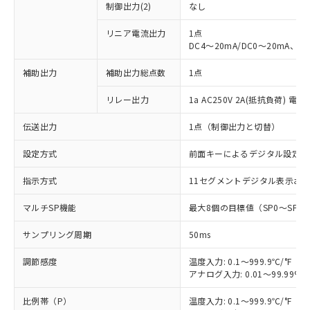
制御出力(2)
なし
リニア電流出力
1点
DC4～20mA/DC0～20mA、負
補助出力
補助出力総点数
1点
リレー出力
1a AC250V 2A(抵抗負荷) 電
伝送出力
1点（制御出力と切替）
設定方式
前面キーによるデジタル設定
指示方式
11セグメントデジタル表示お
マルチSP機能
最大8個の目標値（SP0～SP
サンプリング周期
50ms
調節感度
温度入力: 0.1～999.9℃/°F（0
アナログ入力: 0.01～99.99%F
比例帯（P）
温度入力: 0.1～999.9℃/°F（0