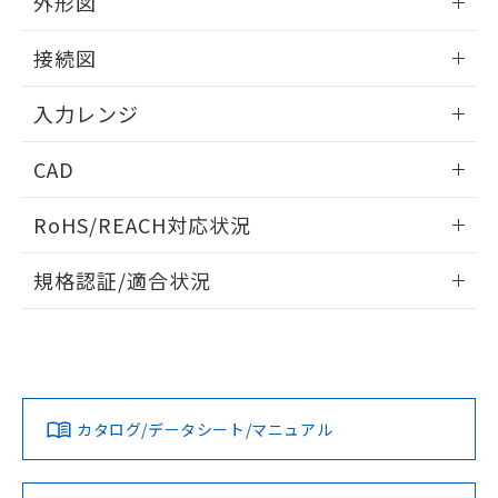
外形図
情報更新：2025/11/04
接続図
情報更新：2025/11/04
入力レンジ
情報更新：2025/11/04
CAD
ログイン/会員登録いただくと、CADデータをダウンロー
RoHS/REACH対応状況
ドすることができます。
情報更新：2026/7/29
規格認証/適合状況
ログイン/会員登録
EU RoHS
注意事項・凡例
UL認証
CSA認証
CEマーキング
Yes
Yes
Yes
対応状況
対応予定月
※1
※2
ダウンロードデータをご利用いただく前に、以下を必ずお読
みください。
カタログ/データシート/マニュアル
対応済み
ソフトウェアの使用条件
LR型式承認
DNV型式承認
BV型式承認
KR型式承
（イギリス
（ノルウェー
（フランス
（韓国