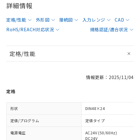
詳細情報
定格/性能
外形図
接続図
入力レンジ
CAD
RoHS/REACH対応状況
規格認証/適合状況
定格/性能
情報更新：2025/11/04
定格
形状
DIN48×24
定値/プログラム
定値タイプ
電源電圧
AC24V (50/60Hz)
DC24V