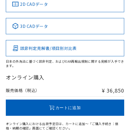
船舶規格）
船舶規格）
船舶規格）
船舶規格
中国 RoHS
注意事項・凡例
2D CADデータ
No
No
No
No
中国 RoHS表
※1 ※2
3D CADデータ
この製品の規格認証/適合状況ページへ
Pb
Hg
Cd
Cr(VI)
その他の認証はこちらのページからご検索ください
該非判定見解書/項目別対比表
X
O
O
O
日本の外為法に基づく該非判定、およびEAR再輸出規制に関する見解が入手でき
ます。
"対応済み"や非含有の記載がされた商品であっても、流通
在庫等で未対応品が混在する可能性があります。
オンライン購入
非含有品が必要な際は、弊社営業部門もしくは販売店へお
問い合わせください。
¥ 36,850
販売価格（税込）
この製品のRoHS/REACH対応状況ページへ
カートに追加
オンライン購入における出荷予定日は、カートに追加～「ご購入手続き：価
格・納期の確認」画面にてご確認ください。