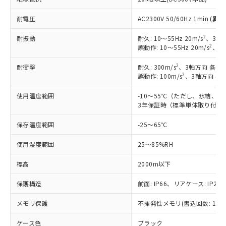
ご利用ください。
定はありません。
調査・確認中：EU RoHS指令（10物質）の
耐電圧
AC2300V 50/60Hz 1min 
本サービスは、当社制御機器事業取扱
※1 中国RoHS○×表
非含有の対応状況を調査中または確認中の
商品の当社在庫状況および標準価格
商品です。
2
耐振動
耐久: 10～55Hz 20m/s
、3軸方
(税抜)を提供させていただくもので
「○」：最大均質材料含有率が中国RoHSの
2
誤動作: 10～55Hz 20m/s
、3軸
非該当品：ライセンス料など無形物で、有
す。
基準値以下であることを示します。
害物質有無と関係のない商品です。
当社制御機器事業取扱商品の中には、
2
耐衝撃
耐久: 300m/s
、3軸方向 各3回
「×」：最大均質材料含有率が中国RoHSの
仕入先様の事情により、非含有部品として
本サービスの対象外となる商品もある
2
誤動作: 100m/s
、3軸方向 各
基準値を超えていることを示します。
いたものが、含有品と判明した場合などや
当社は、これら貴社製品のうち、外国
ことをご了承ください。
「－」：未確認です。当社販売部門へお問
むを得ず変更することがあります。
為替および外国貿易法に定める商品
在庫状況および標準価格照会結果は、
使用温度範囲
-10～55℃（ただし、氷結、
い合わせください。
（以下｢規制貨物等」という）を輸出
3年保証時（標準単体取り付け）
記載している更新日時点での社内デー
*EU RoHS指令（10物質）：
または国外への提供する場合は、日本
記
タに基づき作成されるものであり、閲
説明
鉛(Pb) 1000ppm以下、 水銀(Hg) 1000ppm以下、 カド
*中国RoHS10物質の基準値 (GB/T26572)：
国政府の輸出許可(または役務取引許
保存温度範囲
-25～65℃
号
覧された時点での実際の在庫および標
ミウム(Cd) 100ppm以下、
Pb(鉛) :1000ppm、 Hg(水銀) : 1000ppm、 Cd(カドミウ
可)を取得するなどの必要な手続きを
六価クロム(Cr(Ⅵ)) 1000ppm以下、ポリ臭化ビフェニル
ム) : 100ppm、
準価格とは異なる場合があることをご
類(PBB) 1000ppm以下、ポリ臭化ジフェニルエーテル類
使用湿度範囲
Cr(Ⅵ)(六価クロム) : 1000ppm、 PBBs(ポリ臭化ビフェ
25～85%RH
とります。
了承ください。
(PBDE) 1000ppm以下、フタル酸ビス(2-エチルヘキシ
○
一定数以上の在庫あり
ニル類) : 1000ppm、 PBDEs(ポリ臭化ジフェニルエーテ
当社は規制貨物を破棄する場合は、完
ル) (DEHP)(別名：DOP) 1000ppm以下、フタル酸ブチ
正式な納期状況および標準価格はお客
ル類) : 1000ppm、
標高
2000m以下
ルベンジル（BBP） 1000ppm以下、フタル酸ジブチル
全に破砕するなど、違法に輸出されな
DBP(フタル酸ジブチル) : 1000ppm、 DIBP(フタル酸ジ
様のお取引先、またはお客様担当のオ
（DBP） 1000ppm以下、フタル酸ジイソブチル
イソブチル) : 1000ppm、 BBP(フタル酸ブチルベンジ
△
一定数には満たないが在庫あり
いよう必要な手段を講じます。
ムロン制御機器販売店・当社販売員に
(DIBP) 1000ppm以下
ル) : 1000ppm、
保護構造
前面: IP66、リアケース: IP20、
当社は貴社製品を、核兵器、ミサイ
但し、RoHS指令で産業用監視および制御機器に対する
DEHP(フタル酸ビス(2-エチルヘキシル)) : 1000ppm
ご相談ください。
適用除外項目は除く。
ル、化学兵器、生物兵器またはその他
－
在庫なし(最新の在庫状況につ
オムロン制御機器販売店や当社販売拠
メモリ保護
フタル酸エステル類の４物質については閾値を超える意
不揮発性メモリ(書込回数: 100
武器並びにこれらの製造装置等に一切
いては、お客様のお取引先、ま
図的な使用がないことを確認しています。
点は「
販売ネットワーク
」をご確認
※2 環境保護使用期限
使用いたしません。
たはお客様担当のオムロン制御
ください。
ケース色
ブラック