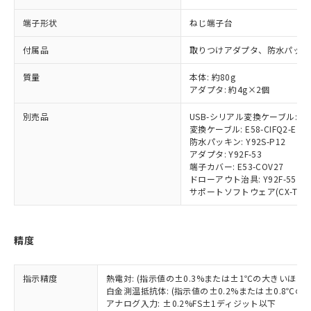
当社は、貴社製品を第三者に販売する
機器販売店・当社販売員にご確
在庫状況および標準価格結果を当社の
※2 対応予定月
「ｅ」：有害物質（10物質）のすべてが基
場合は、上記1、2および3の内容を当
認ください)
端子形状
ねじ端子台
事前の承諾なく第三者に漏洩または開
準値以下であることを示します。
該第三者に通知します。また当社は、
示しないようお願いします。
部品在庫の切り替え状況などにより、予定
「10」：通常の使用状況下において有害物
販売先および販売に係わる関係者が違
付属品
取りつけアダプタ、防水パッキ
マイパーツ機能（部品リスト作成サー
空
受注生産機種、また在庫状況の
月が前後することがあります。
質が外部に漏えいし、環境に深刻な影響を
法に輸出するおそれがある場合は、取
ビス）をご利用いただくには、I-Web
白
情報を公開していない機種
及ぼさない年数を意味します。
質量
本体: 約80g
り引きをいたしません。
メンバーズにご登録されている必要が
アダプタ: 約4g×2個
「－」：未確認です。当社販売部門へお問
あります。
い合わせください。
お客様が当ウェブサイト上で当社にご
別売品
USB-シリアル変換ケーブル: E58
※3 非含有証明書ダウンロード
登録された部品リストについて、当社
変換ケーブル: E58-CIFQ2-E
および当社の共同利用者が、当社の製
防水パッキン: Y92S-P12
下記の非含有証明書をダウンロードするこ
アダプタ: Y92F-53
品・サービスに関するお客様との取
とができます。
端子カバー: E53-COV27
合意する
キャンセル
引・商談に必要な範囲で利用すること
ドローアウト治具: Y92F-55
をご了承ください。
サポートソフトウェア(CX-Thermo)
EU RoHS指令（10物質）の非含有証明書
※当社の共同利用者とは、
"個人情報
51物質の非含有証明書（当社基準）
の共同利用に関して"
の「1.共同利
※本証明書は発行日時点で非含有を証明す
用者の範囲」に記載されている法人を
るもので、過去に遡って非含有を証明する
精度
指します。
ものではありません。
また、RoHS指令のフタル酸エステル類４
指示精度
熱電対: (指示値の±0.3%または±1℃の大きいほう
物質の対応では、対応完了までの期間は出
白金測温抵抗体: (指示値の±0.2%または±0.8℃
荷製品に未対応品が混在することから備考
アナログ入力: ±0.2%FS±1ディジット以下