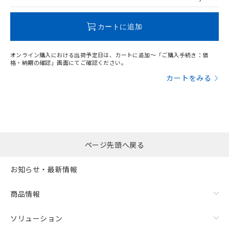
この製品のRoHS/REACH対応状況ページへ
カートに追加
オンライン購入における出荷予定日は、カートに追加～「ご購入手続き：価
格・納期の確認」画面にてご確認ください。
カートをみる
ページ先頭へ戻る
お知らせ・最新情報
商品情報
ソリューション