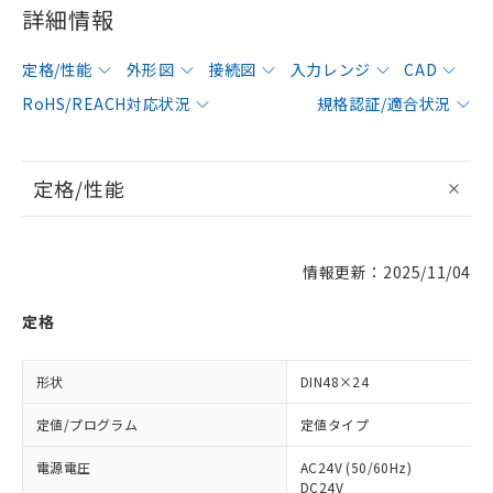
詳細情報
定格/性能
外形図
接続図
入力レンジ
CAD
RoHS/REACH対応状況
規格認証/適合状況
定格/性能
情報更新：2025/11/04
定格
形状
DIN48×24
定値/プログラム
定値タイプ
電源電圧
AC24V (50/60Hz)
DC24V