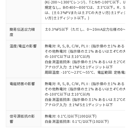
欄に対応日を記載しておりました。
(K(-200～1300℃レンジ)、TとNの-100℃以下、
既に当社にて対応品への在庫切替を完了
規定なし。Bの400～800℃は、±3℃以下。R、S の
していることから、特段のことがない限
は、(±0.3%PVまたは±3℃の大きい方)±1ディジッ
い方)±1ディジット以下。)
り、2022年1月12日より割愛しておりま
す。
簡易伝送出力精
±0.3%FS以下（ただし、0～20mA出力仕様の0～4
度
温度/電圧の影響
熱電対: R, S, B, C/W, PLⅡ: (指示値の±1%
その他熱電対: (指示値の±1% あるいは±4℃の大
の-100℃以下は±10℃以内
白金測温抵抗体: (指示値の±1% あるいは±2℃の
アナログ入力: ±1%FS±1ディジット以下
周囲温度: -10℃～23℃～55℃、電圧範囲: 定格電圧の
電磁妨害の影響
熱電対: R, S, B, C/W, PLⅡ: (指示値の±1%
その他熱電対: (指示値の±1% あるいは±4℃の大
の-100℃以下は±10℃以内
白金測温抵抗体: (指示値の±1% あるいは±2℃の
アナログ入力: ±1%FS±1ディジット以下
信号源抵抗の影
熱電対: 0.1℃/Ω以下(100Ω以下)
響
白金測温抵抗体: 0.1℃/Ω以下(10Ω以下)