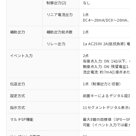
制御出力(2)
なし
リニア電流出力
1点
DC4～20mA/DC0～20mA、負
補助出力
補助出力総点数
1点
リレー出力
1a AC250V 2A(抵抗負荷) 電
イベント入力
2点
有接点入力: ON: 1kΩ以下、OFF
無接点入力: ON: 残留電圧1.5V
流出電流: 約7mA(1接点あたり)
伝送出力
1点（制御出力と切替）
設定方式
前面キーによるデジタル設定
指示方式
11セグメントデジタル表示お
マルチSP機能
最大8個の目標値（SP0～SP
可能（イベント入力では最大4