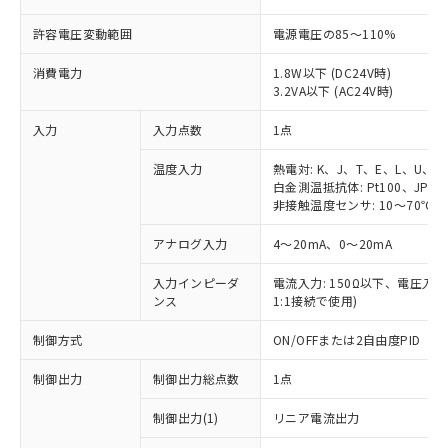
許容電圧変動範囲
電源電圧の85～110%
消費電力
1.8W以下 (DC24V時)
3.2VA以下 (AC24V時)
入力
入力点数
1点
温度入力
熱電対: K、J、T、E、L、U、N
白金測温抵抗体: Pt100、JPt10
非接触温度センサ: 10～70℃、6
アナログ入力
4～20mA、0～20mA
入力インピーダ
電流入力: 150Ω以下、電圧入力:
ンス
1:1接続で使用)
制御方式
ON/OFFまたは2自由度PID
制御出力
制御出力総点数
1点
制御出力(1)
リニア電流出力