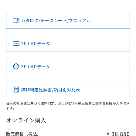
Yes
Yes
Yes
対応状況
対応予定月
※1
※2
ダウンロードデータをご利用いただく前に、以下を必ずお読
みください。
カタログ/データシート/マニュアル
対応済み
ソフトウェアの使用条件
LR型式承認
DNV型式承認
BV型式承認
KR型式承
（イギリス
（ノルウェー
（フランス
（韓国
船舶規格）
船舶規格）
船舶規格）
船舶規格
中国 RoHS
注意事項・凡例
2D CADデータ
No
No
No
No
中国 RoHS表
※1 ※2
3D CADデータ
この製品の規格認証/適合状況ページへ
Pb
Hg
Cd
Cr(VI)
その他の認証はこちらのページからご検索ください
該非判定見解書/項目別対比表
X
O
O
O
日本の外為法に基づく該非判定、およびEAR再輸出規制に関する見解が入手でき
ます。
"対応済み"や非含有の記載がされた商品であっても、流通
在庫等で未対応品が混在する可能性があります。
オンライン購入
非含有品が必要な際は、弊社営業部門もしくは販売店へお
問い合わせください。
¥ 36,850
販売価格（税込）