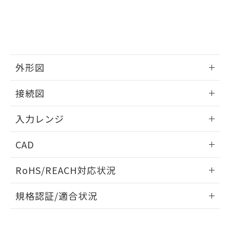
外形図
情報更新：2025/11/04
接続図
情報更新：2025/11/04
入力レンジ
情報更新：2025/11/04
CAD
ログイン/会員登録いただくと、CADデータをダウンロー
RoHS/REACH対応状況
ドすることができます。
情報更新：2026/7/29
規格認証/適合状況
ログイン/会員登録
EU RoHS
注意事項・凡例
UL認証
CSA認証
CEマーキング