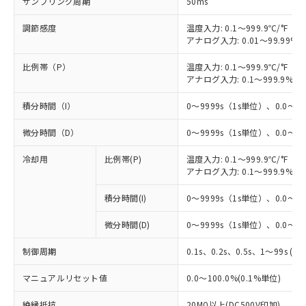
サンプリング周期
50ms
調節感度
温度入力: 0.1～999.9℃/°F（0
アナログ入力: 0.01～99.99%F
比例帯（P）
温度入力: 0.1～999.9℃/°F（0
アナログ入力: 0.1～999.9%F
積分時間（I）
0～9999s（1s単位）、0.0～99
微分時間（D）
0～9999s（1s単位）、0.0～99
冷却用
比例帯(P)
温度入力: 0.1～999.9℃/°F（0
※1 対応状況
アナログ入力: 0.1～999.9%F
積分時間(I)
0～9999s（1s単位）、0.0～99
対応済み：EU RoHS指令（10物質）の
非含有に対応した製品が提供可能な商品で
微分時間(D)
0～9999s（1s単位）、0.0～99
す。
対応予定：EU RoHS指令（10物質）の非含
制御周期
ご利用条件
0.1s、0.2s、0.5s、1～99s (1
有に対応した製品に切り替える予定のある
商品です。
マニュアルリセット値
0.0～100.0%(0.1%単位)
対応予定なし：EU RoHS指令（10物質）の
以下の条件をお読みいただき、同意のうえ
非含有に非対応の商品で、対応品を出す予
絶縁抵抗
20MΩ以上(DC500V印加)