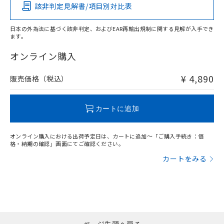
い合わせください。
該非判定見解書/項目別対比表
O
O
O
O
お客様が当ウェブサイト上で当社にご
※3 非含有証明書ダウンロード
登録された部品リストについて、当社
日本の外為法に基づく該非判定、およびEAR再輸出規制に関する見解が入手でき
および当社の共同利用者が、当社の製
ます。
下記の非含有証明書をダウンロードするこ
品・サービスに関するお客様との取
"対応済み"や非含有の記載がされた商品であっても、流通
とができます。
合意する
キャンセル
引・商談に必要な範囲で利用すること
在庫等で未対応品が混在する可能性があります。
オンライン購入
をご了承ください。
非含有品が必要な際は、弊社営業部門もしくは販売店へお
EU RoHS指令（10物質）の非含有証明書
※当社の共同利用者とは、
"個人情報
問い合わせください。
¥ 4,890
販売価格（税込）
51物質の非含有証明書（当社基準）
の共同利用に関して"
の「1.共同利
※本証明書は発行日時点で非含有を証明す
用者の範囲」に記載されている法人を
るもので、過去に遡って非含有を証明する
この製品のRoHS/REACH対応状況ページへ
指します。
カートに追加
ものではありません。
また、RoHS指令のフタル酸エステル類４
物質の対応では、対応完了までの期間は出
オンライン購入における出荷予定日は、カートに追加～「ご購入手続き：価
荷製品に未対応品が混在することから備考
格・納期の確認」画面にてご確認ください。
欄に対応日を記載しておりました。
カートをみる
既に当社にて対応品への在庫切替を完了
していることから、特段のことがない限
り、2022年1月12日より割愛しておりま
す。