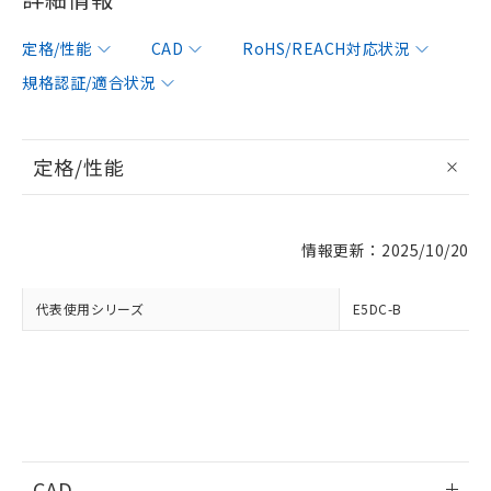
定格/性能
CAD
RoHS/REACH対応状況
規格認証/適合状況
※1 対応状況
定格/性能
対応済み：EU RoHS指令（10物質）の
非含有に対応した製品が提供可能な商品で
す。
対応予定：EU RoHS指令（10物質）の非含
ご利用条件
情報更新：2025/10/20
有に対応した製品に切り替える予定のある
商品です。
対応予定なし：EU RoHS指令（10物質）の
代表使用シリーズ
E5DC-B
以下の条件をお読みいただき、同意のうえ
非含有に非対応の商品で、対応品を出す予
ご利用ください。
定はありません。
調査・確認中：EU RoHS指令（10物質）の
本サービスは、当社制御機器事業取扱
※1 中国RoHS○×表
非含有の対応状況を調査中または確認中の
商品の当社在庫状況および標準価格
商品です。
(税抜)を提供させていただくもので
「○」：最大均質材料含有率が中国RoHSの
非該当品：ライセンス料など無形物で、有
す。
基準値以下であることを示します。
害物質有無と関係のない商品です。
当社制御機器事業取扱商品の中には、
「×」：最大均質材料含有率が中国RoHSの
CAD
仕入先様の事情により、非含有部品として