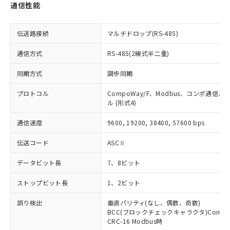
通信性能
とができます。
合意する
キャンセル
引・商談に必要な範囲で利用すること
をご了承ください。
EU RoHS指令（10物質）の非含有証明書
※当社の共同利用者とは、
"個人情報
伝送路接続
マルチドロップ(RS-485)
51物質の非含有証明書（当社基準）
の共同利用に関して"
の「1.共同利
※本証明書は発行日時点で非含有を証明す
用者の範囲」に記載されている法人を
通信方式
RS-485(2線式半二重)
るもので、過去に遡って非含有を証明する
指します。
ものではありません。
同期方式
調歩同期
また、RoHS指令のフタル酸エステル類４
物質の対応では、対応完了までの期間は出
プロトコル
CompoWay/F、Modbus、コンポ通信
荷製品に未対応品が混在することから備考
ル (形式4)
欄に対応日を記載しておりました。
通信速度
9600, 19200, 38400, 57600 bps
既に当社にて対応品への在庫切替を完了
していることから、特段のことがない限
伝送コード
ASCⅡ
り、2022年1月12日より割愛しておりま
す。
データビット長
7、8ビット
ストップビット長
1、2ビット
誤り検出
垂直パリティ(なし、偶数、奇数)
BCC(ブロックチェックキャラクタ)Compo
CRC-16 Modbus時