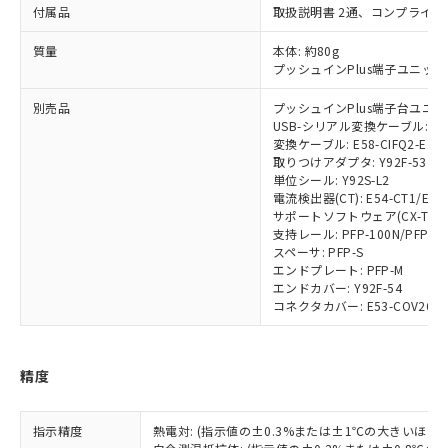
付属品
取扱説明書 2通、コンプライア
※1 対応状況
質量
本体: 約80g
対応済み：EU RoHS指令（10物質）の
プッシュインPlus端子ユニット:
非含有に対応した製品が提供可能な商品で
す。
別売品
プッシュインPlus端子台ユニット:
USB-シリアル変換ケーブル: E58
対応予定：EU RoHS指令（10物質）の非含
ご利用条件
変換ケーブル: E58-CIFQ2-E
有に対応した製品に切り替える予定のある
取りつけアダプタ: Y92F-53
商品です。
単位シール: Y92S-L2
対応予定なし：EU RoHS指令（10物質）の
電流検出器(CT): E54-CT1/E54-
以下の条件をお読みいただき、同意のうえ
非含有に非対応の商品で、対応品を出す予
サポートソフトウェア(CX-Thermo)
ご利用ください。
定はありません。
支持レール: PFP-100N/PFP-5
スペーサ: PFP-S
調査・確認中：EU RoHS指令（10物質）の
本サービスは、当社制御機器事業取扱
※1 中国RoHS○×表
エンドプレート: PFP-M
非含有の対応状況を調査中または確認中の
商品の当社在庫状況および標準価格
エンドカバー: Y92F-54
商品です。
(税抜)を提供させていただくもので
コネクタカバー: E53-COV26
「○」：最大均質材料含有率が中国RoHSの
非該当品：ライセンス料など無形物で、有
す。
基準値以下であることを示します。
害物質有無と関係のない商品です。
当社制御機器事業取扱商品の中には、
「×」：最大均質材料含有率が中国RoHSの
仕入先様の事情により、非含有部品として
本サービスの対象外となる商品もある
精度
基準値を超えていることを示します。
いたものが、含有品と判明した場合などや
当社は、これら貴社製品のうち、外国
ことをご了承ください。
「－」：未確認です。当社販売部門へお問
むを得ず変更することがあります。
為替および外国貿易法に定める商品
在庫状況および標準価格照会結果は、
い合わせください。
（以下｢規制貨物等」という）を輸出
記載している更新日時点での社内デー
指示精度
熱電対: (指示値の±0.3%または±1℃の大きいほう
*EU RoHS指令（10物質）：
または国外への提供する場合は、日本