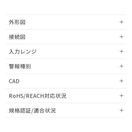
外形図
情報更新：2025/11/04
接続図
情報更新：2025/11/04
入力レンジ
情報更新：2025/11/04
警報種別
情報更新：2025/11/04
CAD
ログイン/会員登録いただくと、CADデータをダウンロー
RoHS/REACH対応状況
ドすることができます。
情報更新：2026/7/29
規格認証/適合状況
ログイン/会員登録
EU RoHS
注意事項・凡例
UL認証
CSA認証
CEマーキング