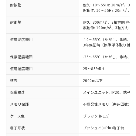
2
耐振動
耐久: 10～55Hz 20m/s
、3軸方
2
誤動作: 10～55Hz 20m/s
、3軸
2
耐衝撃
耐久: 300m/s
、3軸方向 各3回
2
誤動作: 100m/s
、3軸方向 各
使用温度範囲
-10～55℃（ただし、氷結、
3年保証時（標準単体取り付け）
保存温度範囲
-25～65℃（ただし、氷結、
使用湿度範囲
25～85%RH
標高
2000m以下
保護構造
メインユニット: IP20、端子ユニ
メモリ保護
不揮発性メモリ（書込回数: 10
ケース色
ブラック (N1.5)
端子形状
プッシュインPlus端子台