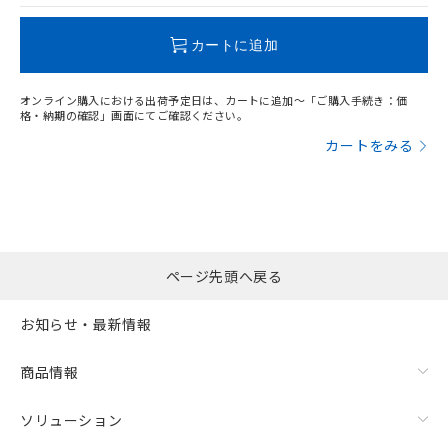
この製品のRoHS/REACH対応状況ページへ
カートに追加
オンライン購入における出荷予定日は、カートに追加～「ご購入手続き：価
格・納期の確認」画面にてご確認ください。
カートをみる
ページ先頭へ戻る
お知らせ・最新情報
商品情報
ソリューション