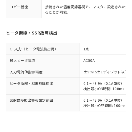
コピー機能
接続された温度調節器間で、マスタに設定された温
ることが可能。
ヒータ断線・SSR故障検出
CT入力（ヒータ電流検出用）
1点
最大ヒータ電流
AC50A
入力電流値指示精度
±5%FS±1ディジット以下
ヒータ断線・SSR故障検出
0.1～49.9A（0.1A単位）
検出最小ON時間: 100ms（制御
SSR故障検出警報設定範囲
0.1～49.9A（0.1A単位）
検出最小OFF時間: 100ms（制