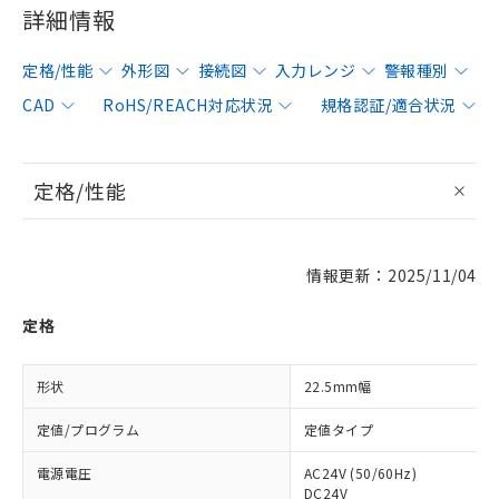
詳細情報
定格/性能
外形図
接続図
入力レンジ
警報種別
CAD
RoHS/REACH対応状況
規格認証/適合状況
定格/性能
情報更新：2025/11/04
定格
形状
22.5mm幅
定値/プログラム
定値タイプ
電源電圧
AC24V (50/60Hz)
DC24V