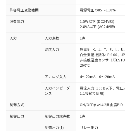
許容電圧変動範囲
電源電圧の85～110%
消費電力
1.5W以下 (DC24V時)
2.8VA以下 (AC24V時)
入力
入力点数
1点
温度入力
熱電対: K、J、T、E、L、U、N
白金測温抵抗体: Pt100、JPt10
非接触温度センサ（形ES1B）: 1
260℃
アナログ入力
4～20mA、0～20mA
入力インピーダ
電流入力: 150Ω以下、電圧入力:
ンス
1:1接続で使用)
制御方式
ON/OFFまたは2自由度PID
制御出力
制御出力総点数
1点
制御出力(1)
リレー出力