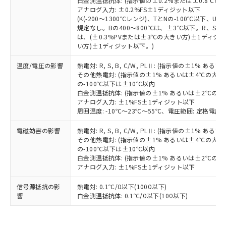
白金測温抵抗体: (指示値の±0.2%または±0.8℃
記
タに基づき作成されるものであり、閲
説明
鉛(Pb) 1000ppm以下、 水銀(Hg) 1000ppm以下、 カド
*中国RoHS10物質の基準値 (GB/T26572)：
国政府の輸出許可(または役務取引許
アナログ入力: ±0.2%FS±1ディジット以下
号
覧された時点での実際の在庫および標
ミウム(Cd) 100ppm以下、
Pb(鉛) :1000ppm、 Hg(水銀) : 1000ppm、 Cd(カドミウ
(K(-200～1300℃レンジ)、TとNの-100℃以下、
可)を取得するなどの必要な手続きを
六価クロム(Cr(Ⅵ)) 1000ppm以下、ポリ臭化ビフェニル
ム) : 100ppm、
準価格とは異なる場合があることをご
規定なし。Bの400～800℃は、±3℃以下。R、S の
類(PBB) 1000ppm以下、ポリ臭化ジフェニルエーテル類
Cr(Ⅵ)(六価クロム) : 1000ppm、 PBBs(ポリ臭化ビフェ
とります。
了承ください。
(PBDE) 1000ppm以下、フタル酸ビス(2-エチルヘキシ
○
一定数以上の在庫あり
は、(±0.3%PVまたは±3℃の大きい方)±1ディジッ
ニル類) : 1000ppm、 PBDEs(ポリ臭化ジフェニルエーテ
当社は規制貨物を破棄する場合は、完
ル) (DEHP)(別名：DOP) 1000ppm以下、フタル酸ブチ
正式な納期状況および標準価格はお客
ル類) : 1000ppm、
い方)±1ディジット以下。)
ルベンジル（BBP） 1000ppm以下、フタル酸ジブチル
全に破砕するなど、違法に輸出されな
DBP(フタル酸ジブチル) : 1000ppm、 DIBP(フタル酸ジ
様のお取引先、またはお客様担当のオ
（DBP） 1000ppm以下、フタル酸ジイソブチル
イソブチル) : 1000ppm、 BBP(フタル酸ブチルベンジ
△
一定数には満たないが在庫あり
いよう必要な手段を講じます。
ムロン制御機器販売店・当社販売員に
温度/電圧の影響
熱電対: R, S, B, C/W, PLⅡ: (指示値の±1%
(DIBP) 1000ppm以下
ル) : 1000ppm、
当社は貴社製品を、核兵器、ミサイ
但し、RoHS指令で産業用監視および制御機器に対する
その他熱電対: (指示値の±1% あるいは±4℃の大
DEHP(フタル酸ビス(2-エチルヘキシル)) : 1000ppm
ご相談ください。
適用除外項目は除く。
ル、化学兵器、生物兵器またはその他
の-100℃以下は±10℃以内
－
在庫なし(最新の在庫状況につ
オムロン制御機器販売店や当社販売拠
フタル酸エステル類の４物質については閾値を超える意
白金測温抵抗体: (指示値の±1% あるいは±2℃の
武器並びにこれらの製造装置等に一切
いては、お客様のお取引先、ま
図的な使用がないことを確認しています。
点は「
販売ネットワーク
」をご確認
アナログ入力: ±1%FS±1ディジット以下
※2 環境保護使用期限
使用いたしません。
たはお客様担当のオムロン制御
ください。
周囲温度: -10℃～23℃～55℃、電圧範囲: 定格電圧の
当社は、貴社製品を第三者に販売する
機器販売店・当社販売員にご確
在庫状況および標準価格結果を当社の
※2 対応予定月
「ｅ」：有害物質（10物質）のすべてが基
場合は、上記1、2および3の内容を当
認ください)
事前の承諾なく第三者に漏洩または開
電磁妨害の影響
熱電対: R, S, B, C/W, PLⅡ: (指示値の±1%
準値以下であることを示します。
該第三者に通知します。また当社は、
示しないようお願いします。
その他熱電対: (指示値の±1% あるいは±4℃の大
部品在庫の切り替え状況などにより、予定
「10」：通常の使用状況下において有害物
販売先および販売に係わる関係者が違
の-100℃以下は±10℃以内
マイパーツ機能（部品リスト作成サー
空
受注生産機種、また在庫状況の
月が前後することがあります。
質が外部に漏えいし、環境に深刻な影響を
法に輸出するおそれがある場合は、取
白金測温抵抗体: (指示値の±1% あるいは±2℃の
ビス）をご利用いただくには、I-Web
白
情報を公開していない機種
及ぼさない年数を意味します。
アナログ入力: ±1%FS±1ディジット以下
り引きをいたしません。
メンバーズにご登録されている必要が
「－」：未確認です。当社販売部門へお問
あります。
信号源抵抗の影
熱電対: 0.1℃/Ω以下(100Ω以下)
い合わせください。
お客様が当ウェブサイト上で当社にご
響
白金測温抵抗体: 0.1℃/Ω以下(10Ω以下)
※3 非含有証明書ダウンロード
登録された部品リストについて、当社
および当社の共同利用者が、当社の製
下記の非含有証明書をダウンロードするこ
品・サービスに関するお客様との取