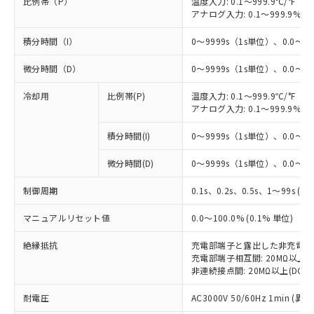
比例帯（P）
温度入力: 0.1～999.9℃/°F（0
アナログ入力: 0.1～999.9%F
積分時間（I）
0～9999s（1s単位）、0.0～99
微分時間（D）
0～9999s（1s単位）、0.0～99
冷却用
比例帯(P)
温度入力: 0.1～999.9℃/°F（0
アナログ入力: 0.1～999.9%F
積分時間(I)
0～9999s（1s単位）、0.0～99
微分時間(D)
0～9999s（1s単位）、0.0～99
制御周期
0.1s、0.2s、0.5s、1～99s (1
マニュアルリセット値
0.0～100.0% (0.1% 単位)
絶縁抵抗
充電部端子と露出した非充電部間: 
充電部端子相互間: 20MΩ以上(DC
非連続接点間: 20MΩ以上(DC50
耐電圧
AC3000V 50/60Hz 1min 