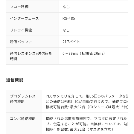
フロー制御
なし
インターフェース
RS-485
リトライ機能
なし
通信バッファ
217バイト
通信レスポンス/送信待ち
0～99ms（初期値 20ms）
時間
通信機能
プログラムレス
PLCのメモリを介して、形E5□Cのパラメータを読
通信機能
との通信は形E5□Cが自動で行うので、通信プログ
接続可能台数: 最大32台（FXシリーズは最大16台）
コンポ通信機能
接続された温度調節器間で、マスタに設定された温度調
ブに伝送することが可能。目標値については、勾配
接続可能台数: 最大32台（マスタを含む）