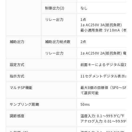
制御出力(2)
なし
リレー出力
1点
1a AC250V 3A(抵抗負荷)
最小適用負荷: 5V 10mA（参
補助出力
補助出力総点数
2点
リレー出力
1a AC250V 2A(抵抗負荷) 電
設定方式
前面キーによるデジタル設定(
指示方式
11セグメントデジタル表示お
マルチSP機能
最大8個の目標値（SP0～SP
て選択可能
サンプリング周期
50ms
調節感度
温度入力: 0.1～999.9℃/°F（0
アナログ入力: 0.01～99.99%F