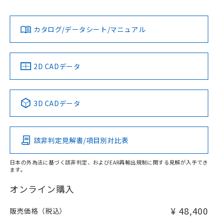
Yes
Yes
Yes
対応状況
対応予定月
※1
※2
ダウンロードデータをご利用いただく前に、以下を必ずお読
みください。
カタログ/データシート/マニュアル
対応済み
ソフトウェアの使用条件
LR型式承認
DNV型式承認
BV型式承認
KR型式承
（イギリス
（ノルウェー
（フランス
（韓国
船舶規格）
船舶規格）
船舶規格）
船舶規格
中国 RoHS
注意事項・凡例
2D CADデータ
No
No
No
No
中国 RoHS表
※1 ※2
3D CADデータ
この製品の規格認証/適合状況ページへ
Pb
Hg
Cd
Cr(VI)
その他の認証はこちらのページからご検索ください
該非判定見解書/項目別対比表
X
O
O
O
日本の外為法に基づく該非判定、およびEAR再輸出規制に関する見解が入手でき
ます。
"対応済み"や非含有の記載がされた商品であっても、流通
在庫等で未対応品が混在する可能性があります。
オンライン購入
非含有品が必要な際は、弊社営業部門もしくは販売店へお
問い合わせください。
¥ 48,400
販売価格（税込）