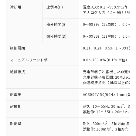
冷却用
比例帯(P)
温度入力: 0.1～999.9℃/°F（0
アナログ入力: 0.1～999.9%F
積分時間(I)
0～9999s（1s単位）、0.0～99
微分時間(D)
0～9999s（1s単位）、0.0～99
制御周期
0.1s、0.2s、0.5s、1～99s (1
マニュアルリセット値
0.0～100.0% (0.1% 単位)
絶縁抵抗
充電部端子と露出した非充電部間: 
充電部端子相互間: 20MΩ以上(DC
非連続接点間: 20MΩ以上(DC50
耐電圧
AC3000V 50/60Hz 1min 
2
耐振動
耐久: 10～55Hz 20m/s
、3軸方
2
誤動作: 10～55Hz 20m/s
、3軸
2
耐衝撃
耐久: 300m/s
、3軸方向 各3回
2
誤動作: 100m/s
、3軸方向 各