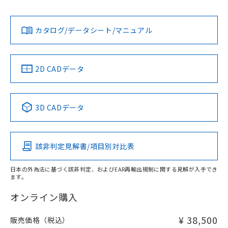
Yes
Yes
Yes
対応状況
対応予定月
※1
※2
ダウンロードデータをご利用いただく前に、以下を必ずお読
みください。
カタログ/データシート/マニュアル
対応済み
ソフトウェアの使用条件
LR型式承認
DNV型式承認
BV型式承認
KR型式承
（イギリス
（ノルウェー
（フランス
（韓国
船舶規格）
船舶規格）
船舶規格）
船舶規格
中国 RoHS
注意事項・凡例
2D CADデータ
No
No
No
No
中国 RoHS表
※1 ※2
3D CADデータ
この製品の規格認証/適合状況ページへ
Pb
Hg
Cd
Cr(VI)
その他の認証はこちらのページからご検索ください
該非判定見解書/項目別対比表
X
O
O
O
日本の外為法に基づく該非判定、およびEAR再輸出規制に関する見解が入手でき
ます。
"対応済み"や非含有の記載がされた商品であっても、流通
在庫等で未対応品が混在する可能性があります。
オンライン購入
非含有品が必要な際は、弊社営業部門もしくは販売店へお
問い合わせください。
¥ 38,500
販売価格（税込）