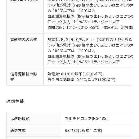
当社は、貴社製品を第三者に販売する
機器販売店・当社販売員にご確
在庫状況および標準価格結果を当社の
その他熱電対: (指示値の±1% あるいは±4℃の大
※2 対応予定月
「ｅ」：有害物質（10物質）のすべてが基
場合は、上記1、2および3の内容を当
認ください)
事前の承諾なく第三者に漏洩または開
の-100℃以下は±10℃以内
準値以下であることを示します。
該第三者に通知します。また当社は、
示しないようお願いします。
白金測温抵抗体: (指示値の±1% あるいは±2℃の
部品在庫の切り替え状況などにより、予定
「10」：通常の使用状況下において有害物
販売先および販売に係わる関係者が違
アナログ入力: ±1%FS±1ディジット以下
マイパーツ機能（部品リスト作成サー
空
受注生産機種、また在庫状況の
月が前後することがあります。
質が外部に漏えいし、環境に深刻な影響を
法に輸出するおそれがある場合は、取
周囲温度: -10℃～23℃～55℃、電圧範囲: 定格電圧の
ビス）をご利用いただくには、I-Web
白
情報を公開していない機種
及ぼさない年数を意味します。
り引きをいたしません。
メンバーズにご登録されている必要が
電磁妨害の影響
「－」：未確認です。当社販売部門へお問
熱電対: R, S, B, C/W, PLⅡ: (指示値の±1%
あります。
その他熱電対: (指示値の±1% あるいは±4℃の大
い合わせください。
お客様が当ウェブサイト上で当社にご
の-100℃以下は±10℃以内
※3 非含有証明書ダウンロード
登録された部品リストについて、当社
白金測温抵抗体: (指示値の±1% あるいは±2℃の
および当社の共同利用者が、当社の製
アナログ入力: ±1%FS±1ディジット以下
下記の非含有証明書をダウンロードするこ
品・サービスに関するお客様との取
とができます。
信号源抵抗の影
熱電対: 0.1℃/Ω以下(100Ω以下)
合意する
キャンセル
引・商談に必要な範囲で利用すること
響
白金測温抵抗体: 0.1℃/Ω以下(10Ω以下)
をご了承ください。
EU RoHS指令（10物質）の非含有証明書
※当社の共同利用者とは、
"個人情報
51物質の非含有証明書（当社基準）
の共同利用に関して"
の「1.共同利
※本証明書は発行日時点で非含有を証明す
通信性能
用者の範囲」に記載されている法人を
るもので、過去に遡って非含有を証明する
指します。
ものではありません。
また、RoHS指令のフタル酸エステル類４
伝送路接続
マルチドロップ(RS-485)
物質の対応では、対応完了までの期間は出
通信方式
RS-485(2線式半二重)
荷製品に未対応品が混在することから備考
欄に対応日を記載しておりました。