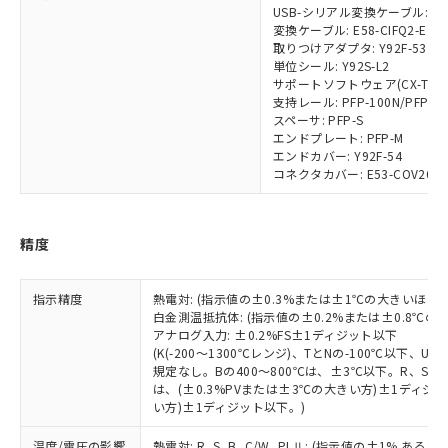
ご利用ください。
定はありません。
USB-シリアル変換ケーブル: E58
調査・確認中：EU RoHS指令（10物質）の
変換ケーブル: E58-CIFQ2-E
本サービスは、当社制御機器事業取扱
※1 中国RoHS○×表
取りつけアダプタ: Y92F-53
非含有の対応状況を調査中または確認中の
商品の当社在庫状況および標準価格
単位シール: Y92S-L2
商品です。
(税抜)を提供させていただくもので
サポートソフトウェア(CX-Thermo)
「○」：最大均質材料含有率が中国RoHSの
非該当品：ライセンス料など無形物で、有
す。
支持レール: PFP-100N/PFP-5
基準値以下であることを示します。
害物質有無と関係のない商品です。
スペーサ: PFP-S
当社制御機器事業取扱商品の中には、
「×」：最大均質材料含有率が中国RoHSの
仕入先様の事情により、非含有部品として
エンドプレート: PFP-M
本サービスの対象外となる商品もある
基準値を超えていることを示します。
いたものが、含有品と判明した場合などや
エンドカバー: Y92F-54
当社は、これら貴社製品のうち、外国
ことをご了承ください。
「－」：未確認です。当社販売部門へお問
コネクタカバー: E53-COV26
むを得ず変更することがあります。
為替および外国貿易法に定める商品
在庫状況および標準価格照会結果は、
い合わせください。
（以下｢規制貨物等」という）を輸出
記載している更新日時点での社内デー
*EU RoHS指令（10物質）：
または国外への提供する場合は、日本
記
タに基づき作成されるものであり、閲
説明
鉛(Pb) 1000ppm以下、 水銀(Hg) 1000ppm以下、 カド
*中国RoHS10物質の基準値 (GB/T26572)：
国政府の輸出許可(または役務取引許
精度
号
覧された時点での実際の在庫および標
ミウム(Cd) 100ppm以下、
Pb(鉛) :1000ppm、 Hg(水銀) : 1000ppm、 Cd(カドミウ
可)を取得するなどの必要な手続きを
六価クロム(Cr(Ⅵ)) 1000ppm以下、ポリ臭化ビフェニル
ム) : 100ppm、
準価格とは異なる場合があることをご
類(PBB) 1000ppm以下、ポリ臭化ジフェニルエーテル類
Cr(Ⅵ)(六価クロム) : 1000ppm、 PBBs(ポリ臭化ビフェ
とります。
了承ください。
(PBDE) 1000ppm以下、フタル酸ビス(2-エチルヘキシ
○
一定数以上の在庫あり
ニル類) : 1000ppm、 PBDEs(ポリ臭化ジフェニルエーテ
指示精度
熱電対: (指示値の±0.3%または±1℃の大きいほう
当社は規制貨物を破棄する場合は、完
ル) (DEHP)(別名：DOP) 1000ppm以下、フタル酸ブチ
正式な納期状況および標準価格はお客
ル類) : 1000ppm、
白金測温抵抗体: (指示値の±0.2%または±0.8℃
ルベンジル（BBP） 1000ppm以下、フタル酸ジブチル
全に破砕するなど、違法に輸出されな
DBP(フタル酸ジブチル) : 1000ppm、 DIBP(フタル酸ジ
様のお取引先、またはお客様担当のオ
アナログ入力: ±0.2%FS±1ディジット以下
（DBP） 1000ppm以下、フタル酸ジイソブチル
イソブチル) : 1000ppm、 BBP(フタル酸ブチルベンジ
△
一定数には満たないが在庫あり
いよう必要な手段を講じます。
ムロン制御機器販売店・当社販売員に
(K(-200～1300℃レンジ)、TとNの-100℃以下、
(DIBP) 1000ppm以下
ル) : 1000ppm、
当社は貴社製品を、核兵器、ミサイ
但し、RoHS指令で産業用監視および制御機器に対する
規定なし。Bの400～800℃は、±3℃以下。R、S の
DEHP(フタル酸ビス(2-エチルヘキシル)) : 1000ppm
ご相談ください。
適用除外項目は除く。
ル、化学兵器、生物兵器またはその他
は、(±0.3%PVまたは±3℃の大きい方)±1ディジッ
－
在庫なし(最新の在庫状況につ
オムロン制御機器販売店や当社販売拠
フタル酸エステル類の４物質については閾値を超える意
い方)±1ディジット以下。)
武器並びにこれらの製造装置等に一切
いては、お客様のお取引先、ま
図的な使用がないことを確認しています。
点は「
販売ネットワーク
」をご確認
※2 環境保護使用期限
使用いたしません。
たはお客様担当のオムロン制御
ください。
温度/電圧の影響
熱電対: R, S, B, C/W, PLⅡ: (指示値の±1%