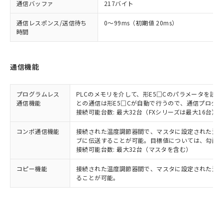
通信バッファ
217バイト
通信レスポンス/送信待ち
0～99ms（初期値 20ms）
時間
通信機能
プログラムレス
PLCのメモリを介して、形E5□Cのパラメータを読
通信機能
との通信は形E5□Cが自動で行うので、通信プログ
接続可能台数: 最大32台（FXシリーズは最大16台）
コンポ通信機能
接続された温度調節器間で、マスタに設定された温度調
ブに伝送することが可能。目標値については、勾配
接続可能台数: 最大32台（マスタを含む）
コピー機能
接続された温度調節器間で、マスタに設定された温
ることが可能。