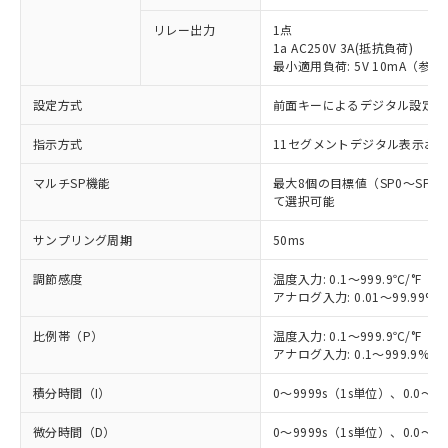
リレー出力
1点
1a AC250V 3A(抵抗負荷)
最小適用負荷: 5V 10mA（参
設定方式
前面キーによるデジタル設定(
指示方式
11セグメントデジタル表示お
マルチSP機能
最大8個の目標値（SP0～SP
て選択可能
サンプリング周期
50ms
調節感度
温度入力: 0.1～999.9℃/°F（0
アナログ入力: 0.01～99.99%F
比例帯（P）
温度入力: 0.1～999.9℃/°F（0
アナログ入力: 0.1～999.9%F
積分時間（I）
0～9999s（1s単位）、0.0～99
微分時間（D）
0～9999s（1s単位）、0.0～99