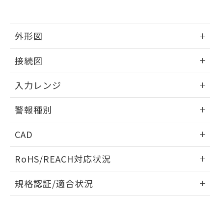
外形図
情報更新：2025/11/04
接続図
情報更新：2025/11/04
入力レンジ
情報更新：2025/11/04
警報種別
情報更新：2025/11/04
CAD
ログイン/会員登録いただくと、CADデータをダウンロー
RoHS/REACH対応状況
ドすることができます。
情報更新：2026/7/29
規格認証/適合状況
ログイン/会員登録
EU RoHS
注意事項・凡例
UL認証
CSA認証
CEマーキング