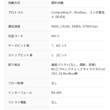
同期方式
調歩同期
既に当社にて対応品への在庫切替を完了
していることから、特段のことがない限
プロトコル
CompoWay/F、Modbus、コンポ通信
り、2022年1月12日より割愛しておりま
ル (形式4)
す。
通信速度
9600, 19200, 38400, 57600 bps
伝送コード
ASCⅡ
データビット長
7、8ビット
ストップビット長
1、2ビット
誤り検出
垂直パリティ(なし、偶数、奇数)
BCC(ブロックチェックキャラクタ)Compo
CRC-16 Modbus時
フロー制御
なし
インターフェース
RS-485
リトライ機能
なし