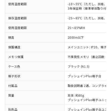
使用温度範囲
-10～55℃（ただし、氷結、
3年保証時（標準単体取り付け）
保存温度範囲
-25～65℃（ただし、氷結、
使用湿度範囲
25～85%RH
標高
2000m以下
保護構造
メインユニット: IP20、端子ユニ
メモリ保護
不揮発性メモリ（書込回数: 10
※1 対応状況
ケース色
ブラック (N1.5)
対応済み：EU RoHS指令（10物質）の
端子形状
プッシュインPlus端子台
非含有に対応した製品が提供可能な商品で
す。
付属品
取扱説明書 2通、コンプライア
対応予定：EU RoHS指令（10物質）の非含
ご利用条件
有に対応した製品に切り替える予定のある
質量
本体: 約80g
商品です。
プッシュインPlus端子ユニット:
対応予定なし：EU RoHS指令（10物質）の
以下の条件をお読みいただき、同意のうえ
非含有に非対応の商品で、対応品を出す予
別売品
プッシュインPlus端子台ユニット: