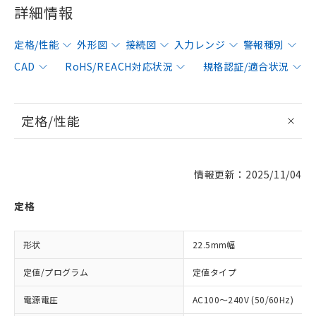
詳細情報
定格/性能
外形図
接続図
入力レンジ
警報種別
CAD
RoHS/REACH対応状況
規格認証/適合状況
定格/性能
情報更新：2025/11/04
定格
形状
22.5mm幅
定値/プログラム
定値タイプ
電源電圧
AC100～240V (50/60Hz)