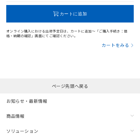
この製品のRoHS/REACH対応状況ページへ
カートに追加
オンライン購入における出荷予定日は、カートに追加～「ご購入手続き：価
格・納期の確認」画面にてご確認ください。
カートをみる
ページ先頭へ戻る
お知らせ・最新情報
商品情報
ソリューション