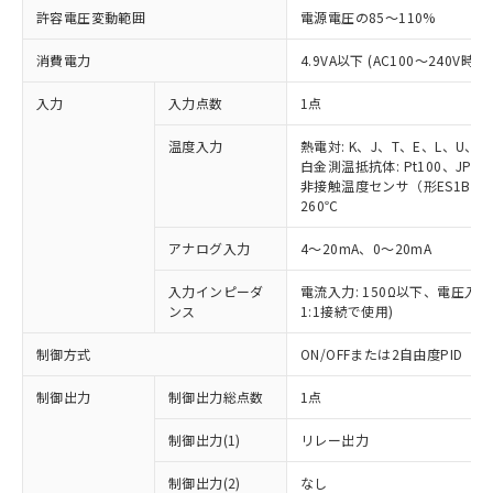
許容電圧変動範囲
電源電圧の85～110%
消費電力
4.9VA以下 (AC100～240V時)
入力
入力点数
1点
温度入力
熱電対: K、J、T、E、L、U、N
白金測温抵抗体: Pt100、JPt10
非接触温度センサ（形ES1B）: 1
260℃
アナログ入力
4～20mA、0～20mA
入力インピーダ
電流入力: 150Ω以下、電圧入力:
ンス
1:1接続で使用)
制御方式
ON/OFFまたは2自由度PID
制御出力
制御出力総点数
1点
制御出力(1)
リレー出力
制御出力(2)
なし