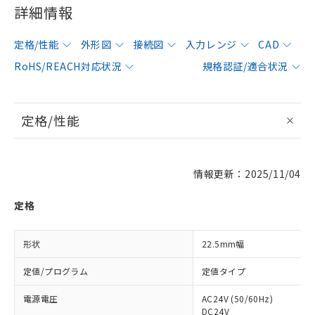
詳細情報
定格/性能
外形図
接続図
入力レンジ
CAD
RoHS/REACH対応状況
規格認証/適合状況
定格/性能
情報更新：2025/11/04
定格
形状
22.5mm幅
定値/プログラム
定値タイプ
電源電圧
AC24V (50/60Hz)
DC24V