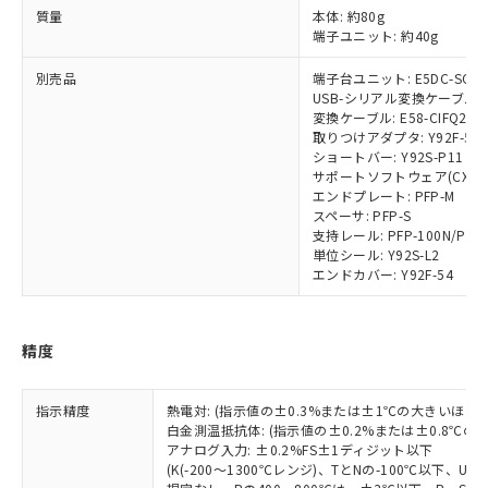
準値以下であることを示します。
該第三者に通知します。また当社は、
質量
本体: 約80g
示しないようお願いします。
部品在庫の切り替え状況などにより、予定
「10」：通常の使用状況下において有害物
販売先および販売に係わる関係者が違
端子ユニット: 約40g
マイパーツ機能（部品リスト作成サー
空
受注生産機種、また在庫状況の
月が前後することがあります。
質が外部に漏えいし、環境に深刻な影響を
法に輸出するおそれがある場合は、取
ビス）をご利用いただくには、I-Web
白
情報を公開していない機種
及ぼさない年数を意味します。
別売品
端子台ユニット: E5DC-SCT1
り引きをいたしません。
メンバーズにご登録されている必要が
USB-シリアル変換ケーブル: E5
「－」：未確認です。当社販売部門へお問
あります。
変換ケーブル: E58-CIFQ2-E
い合わせください。
お客様が当ウェブサイト上で当社にご
取りつけアダプタ: Y92F-53
※3 非含有証明書ダウンロード
登録された部品リストについて、当社
ショートバー: Y92S-P11
サポートソフトウェア(CX-Therm
および当社の共同利用者が、当社の製
下記の非含有証明書をダウンロードするこ
エンドプレート: PFP-M
品・サービスに関するお客様との取
とができます。
スペーサ: PFP-S
合意する
キャンセル
引・商談に必要な範囲で利用すること
支持レール: PFP-100N/PFP-
をご了承ください。
単位シール: Y92S-L2
EU RoHS指令（10物質）の非含有証明書
※当社の共同利用者とは、
"個人情報
エンドカバー: Y92F-54
51物質の非含有証明書（当社基準）
の共同利用に関して"
の「1.共同利
※本証明書は発行日時点で非含有を証明す
用者の範囲」に記載されている法人を
るもので、過去に遡って非含有を証明する
指します。
精度
ものではありません。
また、RoHS指令のフタル酸エステル類４
物質の対応では、対応完了までの期間は出
指示精度
熱電対: (指示値の±0.3%または±1℃の大きいほう
荷製品に未対応品が混在することから備考
白金測温抵抗体: (指示値の±0.2%または±0.8℃
欄に対応日を記載しておりました。
アナログ入力: ±0.2%FS±1ディジット以下
既に当社にて対応品への在庫切替を完了
(K(-200～1300℃レンジ)、TとNの-100℃以下、