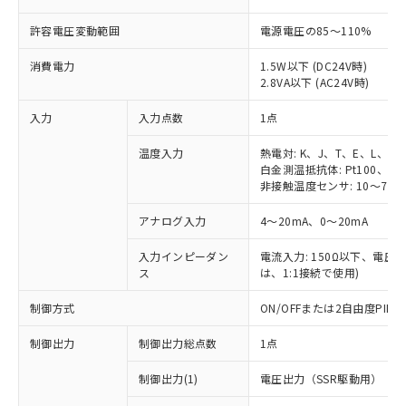
許容電圧変動範囲
電源電圧の85～110%
消費電力
1.5W以下 (DC24V時)
2.8VA以下 (AC24V時)
入力
入力点数
1点
温度入力
熱電対: K、J、T、E、L、U
白金測温抵抗体: Pt100、JPt
非接触温度センサ: 10～70℃
アナログ入力
4～20mA、0～20mA
入力インピーダン
電流入力: 150Ω以下、電圧入力
ス
は、1:1接続で使用)
制御方式
ON/OFFまたは2自由度PI
制御出力
制御出力総点数
1点
制御出力(1)
電圧出力（SSR駆動用）