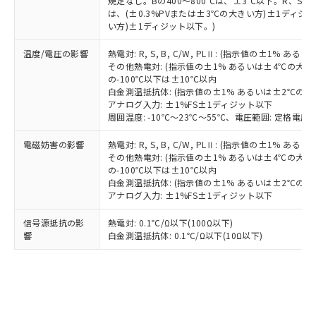
していることから、特段のことがない限
規定なし。Bの400～800℃は、±3℃以下。R、S の
は、(±0.3%PVまたは±3℃の大きい方)±1ディジッ
り、2022年1月12日より割愛しておりま
い方)±1ディジット以下。)
す。
温度/電圧の影響
熱電対: R, S, B, C/W, PLⅡ: (指示値の±1%
その他熱電対: (指示値の±1% あるいは±4℃の大
の-100℃以下は±10℃以内
白金測温抵抗体: (指示値の±1% あるいは±2℃の
アナログ入力: ±1%FS±1ディジット以下
周囲温度: -10℃～23℃～55℃、電圧範囲: 定格電圧の
電磁妨害の影響
熱電対: R, S, B, C/W, PLⅡ: (指示値の±1%
その他熱電対: (指示値の±1% あるいは±4℃の大
の-100℃以下は±10℃以内
白金測温抵抗体: (指示値の±1% あるいは±2℃の
アナログ入力: ±1%FS±1ディジット以下
信号源抵抗の影
熱電対: 0.1℃/Ω以下(100Ω以下)
響
白金測温抵抗体: 0.1℃/Ω以下(10Ω以下)