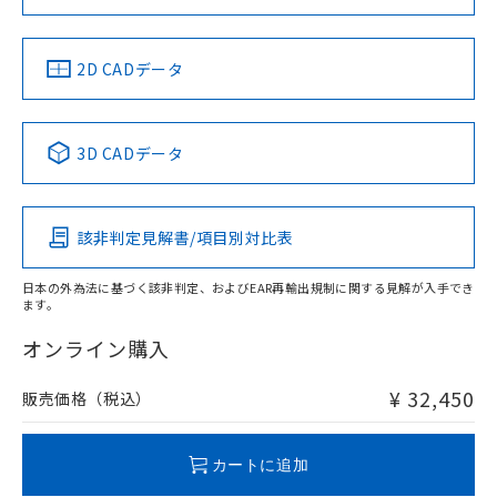
ソフトウェアの使用条件
LR型式承認
DNV型式承認
BV型式承認
KR型式承
（イギリス
（ノルウェー
（フランス
（韓国
船舶規格）
船舶規格）
船舶規格）
船舶規格
中国 RoHS
注意事項・凡例
2D CADデータ
Yes
No
No
No
中国 RoHS表
※1 ※2
3D CADデータ
この製品の規格認証/適合状況ページへ
Pb
Hg
Cd
Cr(VI)
その他の認証はこちらのページからご検索ください
該非判定見解書/項目別対比表
X
O
O
O
日本の外為法に基づく該非判定、およびEAR再輸出規制に関する見解が入手でき
ます。
"対応済み"や非含有の記載がされた商品であっても、流通
在庫等で未対応品が混在する可能性があります。
オンライン購入
非含有品が必要な際は、弊社営業部門もしくは販売店へお
問い合わせください。
¥ 32,450
販売価格（税込）
この製品のRoHS/REACH対応状況ページへ
カートに追加