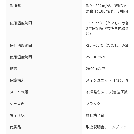
本サービスは、当社制御機器事業取扱
※1 中国RoHS○×表
非含有の対応状況を調査中または確認中の
2
耐衝撃
耐久: 300m/s
、3軸方向 各
商品の当社在庫状況および標準価格
商品です。
2
誤動作: 100m/s
、3軸方向 
(税抜)を提供させていただくもので
「○」：最大均質材料含有率が中国RoHSの
非該当品：ライセンス料など無形物で、有
す。
基準値以下であることを示します。
害物質有無と関係のない商品です。
使用温度範囲
-10～55℃（ただし、氷結
当社制御機器事業取扱商品の中には、
「×」：最大均質材料含有率が中国RoHSの
3年保証時（標準単体取り付け
仕入先様の事情により、非含有部品として
本サービスの対象外となる商品もある
と）
基準値を超えていることを示します。
いたものが、含有品と判明した場合などや
当社は、これら貴社製品のうち、外国
ことをご了承ください。
「－」：未確認です。当社販売部門へお問
むを得ず変更することがあります。
為替および外国貿易法に定める商品
在庫状況および標準価格照会結果は、
保存温度範囲
-25～65℃（ただし、氷結
い合わせください。
（以下｢規制貨物等」という）を輸出
記載している更新日時点での社内デー
*EU RoHS指令（10物質）：
または国外への提供する場合は、日本
使用湿度範囲
25～85%RH
記
タに基づき作成されるものであり、閲
説明
鉛(Pb) 1000ppm以下、 水銀(Hg) 1000ppm以下、 カド
*中国RoHS10物質の基準値 (GB/T26572)：
国政府の輸出許可(または役務取引許
号
覧された時点での実際の在庫および標
ミウム(Cd) 100ppm以下、
Pb(鉛) :1000ppm、 Hg(水銀) : 1000ppm、 Cd(カドミウ
可)を取得するなどの必要な手続きを
六価クロム(Cr(Ⅵ)) 1000ppm以下、ポリ臭化ビフェニル
標高
2000m以下
ム) : 100ppm、
準価格とは異なる場合があることをご
類(PBB) 1000ppm以下、ポリ臭化ジフェニルエーテル類
Cr(Ⅵ)(六価クロム) : 1000ppm、 PBBs(ポリ臭化ビフェ
とります。
了承ください。
(PBDE) 1000ppm以下、フタル酸ビス(2-エチルヘキシ
○
一定数以上の在庫あり
ニル類) : 1000ppm、 PBDEs(ポリ臭化ジフェニルエーテ
保護構造
メインユニット: IP20、端子ユ
当社は規制貨物を破棄する場合は、完
ル) (DEHP)(別名：DOP) 1000ppm以下、フタル酸ブチ
正式な納期状況および標準価格はお客
ル類) : 1000ppm、
ルベンジル（BBP） 1000ppm以下、フタル酸ジブチル
全に破砕するなど、違法に輸出されな
DBP(フタル酸ジブチル) : 1000ppm、 DIBP(フタル酸ジ
様のお取引先、またはお客様担当のオ
（DBP） 1000ppm以下、フタル酸ジイソブチル
イソブチル) : 1000ppm、 BBP(フタル酸ブチルベンジ
メモリ保護
不揮発性メモリ(書込回数: 10
△
一定数には満たないが在庫あり
いよう必要な手段を講じます。
ムロン制御機器販売店・当社販売員に
(DIBP) 1000ppm以下
ル) : 1000ppm、
当社は貴社製品を、核兵器、ミサイ
但し、RoHS指令で産業用監視および制御機器に対する
DEHP(フタル酸ビス(2-エチルヘキシル)) : 1000ppm
ご相談ください。
ケース色
ブラック
適用除外項目は除く。
ル、化学兵器、生物兵器またはその他
－
在庫なし(最新の在庫状況につ
オムロン制御機器販売店や当社販売拠
フタル酸エステル類の４物質については閾値を超える意
武器並びにこれらの製造装置等に一切
いては、お客様のお取引先、ま
図的な使用がないことを確認しています。
点は「
販売ネットワーク
」をご確認
端子形状
ねじ端子台
※2 環境保護使用期限
使用いたしません。
たはお客様担当のオムロン制御
ください。
当社は、貴社製品を第三者に販売する
機器販売店・当社販売員にご確
在庫状況および標準価格結果を当社の
付属品
取扱説明書、コンプライア
※2 対応予定月
「ｅ」：有害物質（10物質）のすべてが基
場合は、上記1、2および3の内容を当
認ください)
事前の承諾なく第三者に漏洩または開