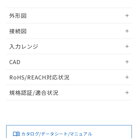
外形図
情報更新：2025/11/04
接続図
情報更新：2025/11/04
入力レンジ
情報更新：2025/11/04
CAD
ログイン/会員登録いただくと、CADデータをダウンロー
RoHS/REACH対応状況
ドすることができます。
情報更新：2026/7/29
規格認証/適合状況
ログイン/会員登録
EU RoHS
注意事項・凡例
UL認証
CSA認証
CEマーキング
Yes
Yes
Yes
対応状況
対応予定月
※1
※2
ダウンロードデータをご利用いただく前に、以下を必ずお読
みください。
カタログ/データシート/マニュアル
対応済み