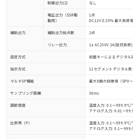
制御出力(2)
なし
電圧出力（SSR駆
1点
動用）
DC12V±20% 最大負荷電流
補助出力
補助出力総点数
2点
リレー出力
1a AC250V 2A(抵抗負荷) 
設定方式
前面キーによるデジタル設
指示方式
11セグメントデジタル表示
マルチSP機能
最大8個の目標値（SP0～S
サンプリング周期
50ms
調節感度
温度入力: 0.1～999.9℃/°F
アナログ入力: 0.01～99.99
比例帯（P）
温度入力: 0.1～999.9℃/°F
アナログ入力: 0.1～999.9%