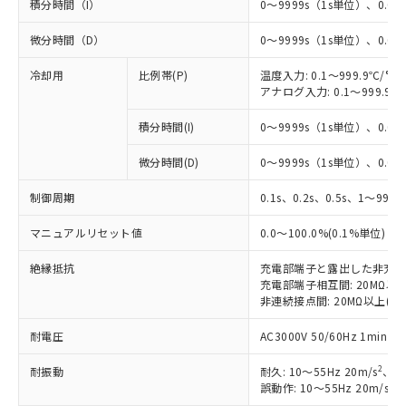
積分時間（I）
0～9999s（1s単位）、0.0～
微分時間（D）
0～9999s（1s単位）、0.0～
冷却用
比例帯(P)
温度入力: 0.1～999.9℃/°F
アナログ入力: 0.1～999.9%
積分時間(I)
0～9999s（1s単位）、0.0～
微分時間(D)
0～9999s（1s単位）、0.0～
※1 対応状況
制御周期
0.1s、0.2s、0.5s、1～99s 
対応済み：EU RoHS指令（10物質）の
マニュアルリセット値
0.0～100.0%(0.1%単位)
非含有に対応した製品が提供可能な商品で
す。
絶縁抵抗
充電部端子と露出した非充電部間:
対応予定：EU RoHS指令（10物質）の非含
充電部端子相互間: 20MΩ以上(
ご利用条件
非連続接点間: 20MΩ以上(DC5
有に対応した製品に切り替える予定のある
商品です。
耐電圧
AC3000V 50/60Hz 1mi
対応予定なし：EU RoHS指令（10物質）の
以下の条件をお読みいただき、同意のうえ
非含有に非対応の商品で、対応品を出す予
2
耐振動
耐久: 10～55Hz 20m/s
、3
ご利用ください。
定はありません。
2
誤動作: 10～55Hz 20m/s
、
調査・確認中：EU RoHS指令（10物質）の