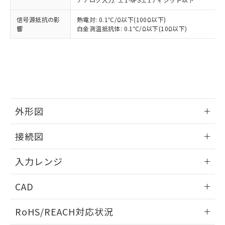
信号源抵抗の影
熱電対: 0.1℃/Ω以下(100Ω以下)
響
白金測温抵抗体: 0.1℃/Ω以下(10Ω以下)
外形図
情報更新：2025/11/04
接続図
情報更新：2025/11/04
入力レンジ
情報更新：2025/11/04
CAD
ログイン/会員登録いただくと、CADデータをダウンロー
RoHS/REACH対応状況
ドすることができます。