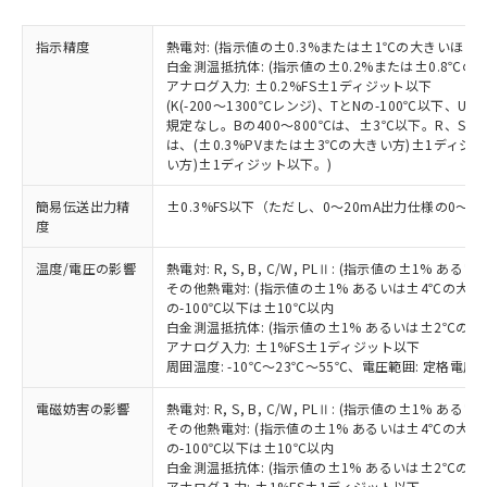
物質の対応では、対応完了までの期間は出
荷製品に未対応品が混在することから備考
指示精度
熱電対: (指示値の±0.3%または±1℃の大きいほう
欄に対応日を記載しておりました。
白金測温抵抗体: (指示値の±0.2%または±0.8℃
既に当社にて対応品への在庫切替を完了
アナログ入力: ±0.2%FS±1ディジット以下
していることから、特段のことがない限
(K(-200～1300℃レンジ)、TとNの-100℃以下、
り、2022年1月12日より割愛しておりま
規定なし。Bの400～800℃は、±3℃以下。R、S の
す。
は、(±0.3%PVまたは±3℃の大きい方)±1ディジッ
い方)±1ディジット以下。)
簡易伝送出力精
±0.3%FS以下（ただし、0～20mA出力仕様の0～4
度
温度/電圧の影響
熱電対: R, S, B, C/W, PLⅡ: (指示値の±1%
その他熱電対: (指示値の±1% あるいは±4℃の大
の-100℃以下は±10℃以内
白金測温抵抗体: (指示値の±1% あるいは±2℃の
アナログ入力: ±1%FS±1ディジット以下
周囲温度: -10℃～23℃～55℃、電圧範囲: 定格電圧の
電磁妨害の影響
熱電対: R, S, B, C/W, PLⅡ: (指示値の±1%
その他熱電対: (指示値の±1% あるいは±4℃の大
の-100℃以下は±10℃以内
白金測温抵抗体: (指示値の±1% あるいは±2℃の
アナログ入力: ±1%FS±1ディジット以下