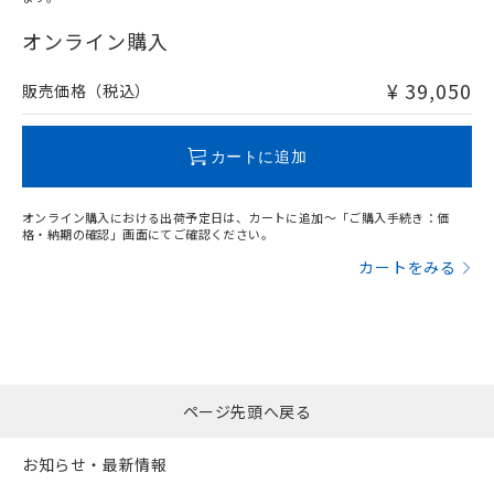
"対応済み"や非含有の記載がされた商品であっても、流通
在庫等で未対応品が混在する可能性があります。
オンライン購入
非含有品が必要な際は、弊社営業部門もしくは販売店へお
問い合わせください。
¥ 39,050
販売価格（税込）
この製品のRoHS/REACH対応状況ページへ
カートに追加
オンライン購入における出荷予定日は、カートに追加～「ご購入手続き：価
格・納期の確認」画面にてご確認ください。
カートをみる
ページ先頭へ戻る
お知らせ・最新情報