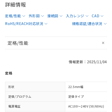
詳細情報
定格/性能
外形図
接続図
入力レンジ
CAD
RoHS/REACH対応状況
規格認証/適合状況
定格/性能
情報更新：2025/11/04
定格
形状
22.5mm幅
定値/プログラム
定値タイプ
電源電圧
AC100～240V (50/60Hz)