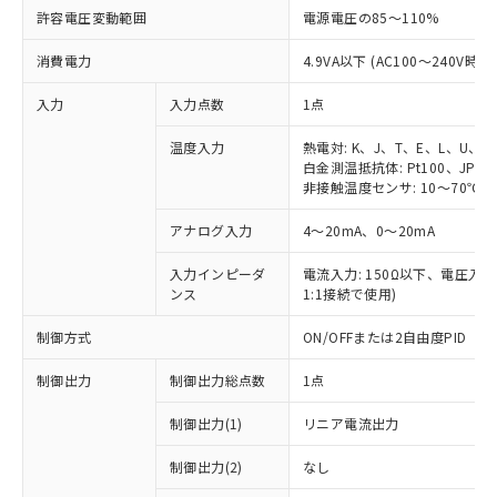
許容電圧変動範囲
電源電圧の85～110%
消費電力
4.9VA以下 (AC100～240V時)
入力
入力点数
1点
温度入力
熱電対: K、J、T、E、L、U、N
白金測温抵抗体: Pt100、JPt10
非接触温度センサ: 10～70℃、6
アナログ入力
4～20mA、0～20mA
入力インピーダ
電流入力: 150Ω以下、電圧入力:
ンス
1:1接続で使用)
制御方式
ON/OFFまたは2自由度PID
制御出力
制御出力総点数
1点
制御出力(1)
リニア電流出力
制御出力(2)
なし