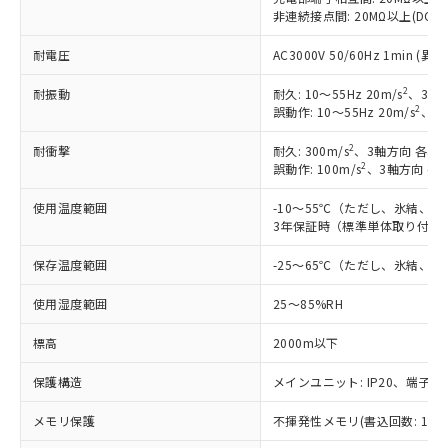
対応予定なし：EU RoHS指令（10物質）の
非連続接点間: 20MΩ以上(DC50
以下の条件をお読みいただき、同意のうえ
非含有に非対応の商品で、対応品を出す予
ご利用ください。
耐電圧
AC3000V 50/60Hz 1min 
定はありません。
調査・確認中：EU RoHS指令（10物質）の
本サービスは、当社制御機器事業取扱
2
耐振動
※1 中国RoHS○×表
耐久: 10～55Hz 20m/s
、3軸方
非含有の対応状況を調査中または確認中の
商品の当社在庫状況および標準価格
2
誤動作: 10～55Hz 20m/s
、3軸
商品です。
(税抜)を提供させていただくもので
「○」：最大均質材料含有率が中国RoHSの
非該当品：ライセンス料など無形物で、有
す。
2
耐衝撃
耐久: 300m/s
、3軸方向 各3回
基準値以下であることを示します。
害物質有無と関係のない商品です。
2
誤動作: 100m/s
、3軸方向 各
当社制御機器事業取扱商品の中には、
「×」：最大均質材料含有率が中国RoHSの
仕入先様の事情により、非含有部品として
本サービスの対象外となる商品もある
基準値を超えていることを示します。
いたものが、含有品と判明した場合などや
当社は、これら貴社製品のうち、外国
使用温度範囲
-10～55℃（ただし、氷結、
ことをご了承ください。
「－」：未確認です。当社販売部門へお問
むを得ず変更することがあります。
3年保証時（標準単体取り付け）
為替および外国貿易法に定める商品
在庫状況および標準価格照会結果は、
い合わせください。
（以下｢規制貨物等」という）を輸出
記載している更新日時点での社内デー
保存温度範囲
-25～65℃（ただし、氷結、
*EU RoHS指令（10物質）：
または国外への提供する場合は、日本
記
タに基づき作成されるものであり、閲
説明
鉛(Pb) 1000ppm以下、 水銀(Hg) 1000ppm以下、 カド
*中国RoHS10物質の基準値 (GB/T26572)：
国政府の輸出許可(または役務取引許
号
覧された時点での実際の在庫および標
ミウム(Cd) 100ppm以下、
Pb(鉛) :1000ppm、 Hg(水銀) : 1000ppm、 Cd(カドミウ
使用湿度範囲
25～85%RH
可)を取得するなどの必要な手続きを
六価クロム(Cr(Ⅵ)) 1000ppm以下、ポリ臭化ビフェニル
ム) : 100ppm、
準価格とは異なる場合があることをご
類(PBB) 1000ppm以下、ポリ臭化ジフェニルエーテル類
Cr(Ⅵ)(六価クロム) : 1000ppm、 PBBs(ポリ臭化ビフェ
とります。
了承ください。
標高
(PBDE) 1000ppm以下、フタル酸ビス(2-エチルヘキシ
2000m以下
○
一定数以上の在庫あり
ニル類) : 1000ppm、 PBDEs(ポリ臭化ジフェニルエーテ
当社は規制貨物を破棄する場合は、完
ル) (DEHP)(別名：DOP) 1000ppm以下、フタル酸ブチ
正式な納期状況および標準価格はお客
ル類) : 1000ppm、
ルベンジル（BBP） 1000ppm以下、フタル酸ジブチル
全に破砕するなど、違法に輸出されな
DBP(フタル酸ジブチル) : 1000ppm、 DIBP(フタル酸ジ
様のお取引先、またはお客様担当のオ
保護構造
メインユニット: IP20、端子ユニ
（DBP） 1000ppm以下、フタル酸ジイソブチル
イソブチル) : 1000ppm、 BBP(フタル酸ブチルベンジ
△
一定数には満たないが在庫あり
いよう必要な手段を講じます。
ムロン制御機器販売店・当社販売員に
(DIBP) 1000ppm以下
ル) : 1000ppm、
当社は貴社製品を、核兵器、ミサイ
但し、RoHS指令で産業用監視および制御機器に対する
メモリ保護
DEHP(フタル酸ビス(2-エチルヘキシル)) : 1000ppm
不揮発性メモリ(書込回数: 100
ご相談ください。
適用除外項目は除く。
ル、化学兵器、生物兵器またはその他
－
在庫なし(最新の在庫状況につ
オムロン制御機器販売店や当社販売拠
フタル酸エステル類の４物質については閾値を超える意