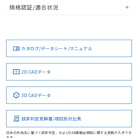
情報更新：2026/7/29
規格認証/適合状況
ログイン/会員登録
EU RoHS
注意事項・凡例
UL認証
CSA認証
CEマーキング
Yes
Yes
Yes
対応状況
対応予定月
※1
※2
ダウンロードデータをご利用いただく前に、以下を必ずお読
みください。
カタログ/データシート/マニュアル
対応済み
ソフトウェアの使用条件
LR型式承認
DNV型式承認
BV型式承認
KR型式承
（イギリス
（ノルウェー
（フランス
（韓国
船舶規格）
船舶規格）
船舶規格）
船舶規格
中国 RoHS
注意事項・凡例
2D CADデータ
Yes
No
No
No
中国 RoHS表
※1 ※2
3D CADデータ
この製品の規格認証/適合状況ページへ
Pb
Hg
Cd
Cr(VI)
その他の認証はこちらのページからご検索ください
該非判定見解書/項目別対比表
X
O
O
O
日本の外為法に基づく該非判定、およびEAR再輸出規制に関する見解が入手でき
ます。