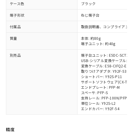
武器並びにこれらの製造装置等に一切
ケース色
ブラック
いては、お客様のお取引先、ま
図的な使用がないことを確認しています。
点は「
販売ネットワーク
」をご確認
※2 環境保護使用期限
使用いたしません。
たはお客様担当のオムロン制御
ください。
端子形状
ねじ端子台
当社は、貴社製品を第三者に販売する
機器販売店・当社販売員にご確
在庫状況および標準価格結果を当社の
※2 対応予定月
「ｅ」：有害物質（10物質）のすべてが基
場合は、上記1、2および3の内容を当
認ください)
事前の承諾なく第三者に漏洩または開
付属品
取扱説明書、コンプライアンス
準値以下であることを示します。
該第三者に通知します。また当社は、
示しないようお願いします。
部品在庫の切り替え状況などにより、予定
「10」：通常の使用状況下において有害物
販売先および販売に係わる関係者が違
マイパーツ機能（部品リスト作成サー
空
受注生産機種、また在庫状況の
質量
本体: 約80g
月が前後することがあります。
質が外部に漏えいし、環境に深刻な影響を
法に輸出するおそれがある場合は、取
ビス）をご利用いただくには、I-Web
白
情報を公開していない機種
端子ユニット: 約40g
及ぼさない年数を意味します。
り引きをいたしません。
メンバーズにご登録されている必要が
「－」：未確認です。当社販売部門へお問
あります。
別売品
端子台ユニット: E5DC-SCT1S
い合わせください。
USB-シリアル変換ケーブル: E58
お客様が当ウェブサイト上で当社にご
※3 非含有証明書ダウンロード
変換ケーブル: E58-CIFQ2-E
登録された部品リストについて、当社
取りつけアダプタ: Y92F-53
および当社の共同利用者が、当社の製
ショートバー: Y92S-P11
下記の非含有証明書をダウンロードするこ
品・サービスに関するお客様との取
サポートソフトウェア(CX-Thermo)
とができます。
合意する
キャンセル
引・商談に必要な範囲で利用すること
エンドプレート: PFP-M
をご了承ください。
スペーサ: PFP-S
EU RoHS指令（10物質）の非含有証明書
支持レール: PFP-100N/PFP-5
※当社の共同利用者とは、
"個人情報
51物質の非含有証明書（当社基準）
単位シール: Y92S-L2
の共同利用に関して"
の「1.共同利
※本証明書は発行日時点で非含有を証明す
エンドカバー: Y92F-54
用者の範囲」に記載されている法人を
るもので、過去に遡って非含有を証明する
指します。
ものではありません。
また、RoHS指令のフタル酸エステル類４
精度