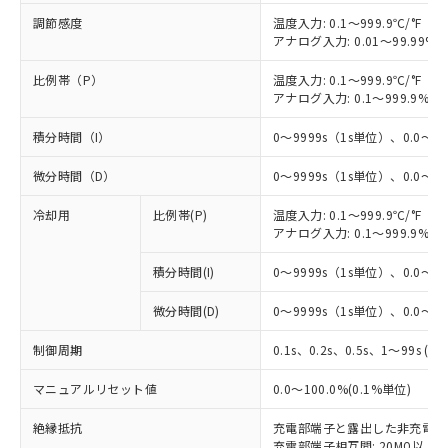
調節感度
温度入力: 0.1～999.9℃/°F（0
アナログ入力: 0.01～99.99%F
比例帯（P）
温度入力: 0.1～999.9℃/°F（0
アナログ入力: 0.1～999.9%F
積分時間（I）
0～9999s（1s単位）、0.0～99
微分時間（D）
0～9999s（1s単位）、0.0～99
冷却用
比例帯(P)
温度入力: 0.1～999.9℃/°F（0
アナログ入力: 0.1～999.9%F
積分時間(I)
0～9999s（1s単位）、0.0～99
※1 対応状況
微分時間(D)
0～9999s（1s単位）、0.0～99
対応済み：EU RoHS指令（10物質）の
制御周期
0.1s、0.2s、0.5s、1～99s (1
非含有に対応した製品が提供可能な商品で
す。
マニュアルリセット値
0.0～100.0%(0.1%単位)
対応予定：EU RoHS指令（10物質）の非含
ご利用条件
有に対応した製品に切り替える予定のある
絶縁抵抗
充電部端子と露出した非充電部間: 
商品です。
充電部端子相互間: 20MΩ以上(DC