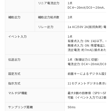
リニア電流出力
1点
DC4～20mA/DC0～20mA、負
補助出力
補助出力総点数
2点
リレー出力
1a AC250V 2A(抵抗負荷) 電
イベント入力
1点
有接点入力: ON: 1kΩ以下、OFF
無接点入力: ON: 残留電圧1.5V
流出電流: 約7mA(1接点あたり)
伝送出力
1点（制御出力と切替）
電流出力: DC4～20mA/DC0～2
設定方式
前面キーによるデジタル設定
指示方式
11セグメントデジタル表示お
マルチSP機能
最大8個の目標値（SP0～SP
可能（イベント入力では2個）
サンプリング周期
50ms