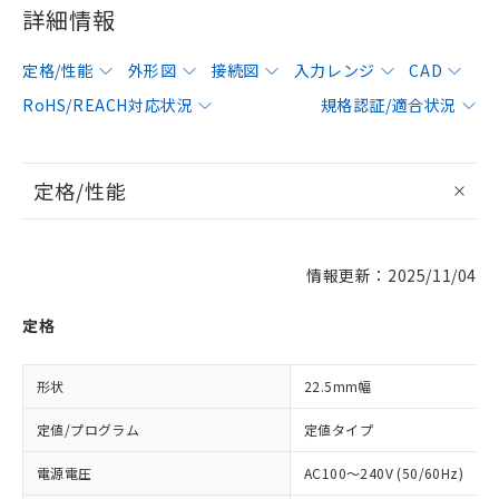
詳細情報
定格/性能
外形図
接続図
入力レンジ
CAD
RoHS/REACH対応状況
規格認証/適合状況
定格/性能
情報更新：2025/11/04
定格
形状
22.5mm幅
定値/プログラム
定値タイプ
電源電圧
AC100～240V (50/60Hz)