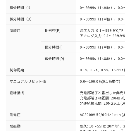
積分時間（I）
0～9999s（1s単位）、0.0～99
微分時間（D）
0～9999s（1s単位）、0.0～99
冷却用
比例帯(P)
温度入力: 0.1～999.9℃/°F（0
アナログ入力: 0.1～999.9%F
積分時間(I)
0～9999s（1s単位）、0.0～99
微分時間(D)
0～9999s（1s単位）、0.0～99
※1 対応状況
制御周期
0.1s、0.2s、0.5s、1～99s (1
マニュアルリセット値
0.0～100.0%(0.1%単位)
対応済み：EU RoHS指令（10物質）の
非含有に対応した製品が提供可能な商品で
絶縁抵抗
充電部端子と露出した非充電部間: 
す。
充電部端子相互間: 20MΩ以上(DC
対応予定：EU RoHS指令（10物質）の非含
非連続接点間: 20MΩ以上(DC50
ご利用条件
有に対応した製品に切り替える予定のある
商品です。
耐電圧
AC3000V 50/60Hz 1min 
対応予定なし：EU RoHS指令（10物質）の
以下の条件をお読みいただき、同意のうえ
非含有に非対応の商品で、対応品を出す予
2
耐振動
耐久: 10～55Hz 20m/s
、3軸方
ご利用ください。
2