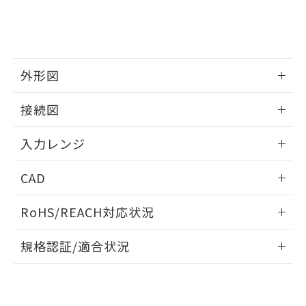
外形図
情報更新：2025/11/04
接続図
情報更新：2025/11/04
入力レンジ
情報更新：2025/11/04
CAD
ログイン/会員登録いただくと、CADデータをダウンロー
RoHS/REACH対応状況
ドすることができます。
情報更新：2026/7/29
規格認証/適合状況
ログイン/会員登録
EU RoHS
注意事項・凡例
UL認証
CSA認証
CEマーキング
Yes
Yes
Yes