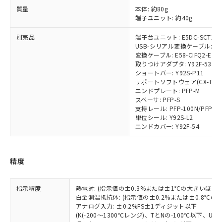
機器販売店・当社販売員にご確
在庫状況および標準価格結果を当社の
※2 対応予定月
「ｅ」：有害物質（10物質）のすべてが基
質量
本体: 約80g
場合は、上記1、2および3の内容を当
認ください)
事前の承諾なく第三者に漏洩または開
端子ユニット: 約40g
準値以下であることを示します。
該第三者に通知します。また当社は、
示しないようお願いします。
部品在庫の切り替え状況などにより、予定
「10」：通常の使用状況下において有害物
販売先および販売に係わる関係者が違
マイパーツ機能（部品リスト作成サー
空
受注生産機種、また在庫状況の
別売品
端子台ユニット: E5DC-SCT1S
月が前後することがあります。
質が外部に漏えいし、環境に深刻な影響を
法に輸出するおそれがある場合は、取
ビス）をご利用いただくには、I-Web
白
情報を公開していない機種
USB-シリアル変換ケーブル: E58
及ぼさない年数を意味します。
り引きをいたしません。
メンバーズにご登録されている必要が
変換ケーブル: E58-CIFQ2-E
「－」：未確認です。当社販売部門へお問
取りつけアダプタ: Y92F-53
あります。
い合わせください。
ショートバー: Y92S-P11
お客様が当ウェブサイト上で当社にご
※3 非含有証明書ダウンロード
サポートソフトウェア(CX-Thermo)
登録された部品リストについて、当社
エンドプレート: PFP-M
および当社の共同利用者が、当社の製
スペーサ: PFP-S
下記の非含有証明書をダウンロードするこ
品・サービスに関するお客様との取
支持レール: PFP-100N/PFP-5
とができます。
合意する
キャンセル
引・商談に必要な範囲で利用すること
単位シール: Y92S-L2
エンドカバー: Y92F-54
をご了承ください。
EU RoHS指令（10物質）の非含有証明書
※当社の共同利用者とは、
"個人情報
51物質の非含有証明書（当社基準）
の共同利用に関して"
の「1.共同利
※本証明書は発行日時点で非含有を証明す
用者の範囲」に記載されている法人を
精度
るもので、過去に遡って非含有を証明する
指します。
ものではありません。
また、RoHS指令のフタル酸エステル類４
指示精度
熱電対: (指示値の±0.3%または±1℃の大きいほう
物質の対応では、対応完了までの期間は出
白金測温抵抗体: (指示値の±0.2%または±0.8℃
荷製品に未対応品が混在することから備考
アナログ入力: ±0.2%FS±1ディジット以下
(K(-200～1300℃レンジ)、TとNの-100℃以下、
欄に対応日を記載しておりました。