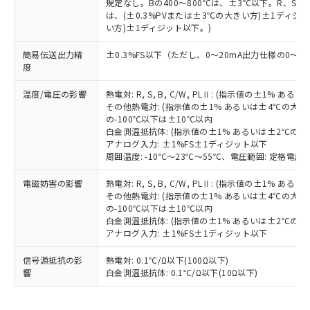
規定なし。Bの400～800℃は、±3℃以下。R、S の
既に当社にて対応品への在庫切替を完了
は、(±0.3%PVまたは±3℃の大きい方)±1ディジッ
していることから、特段のことがない限
い方)±1ディジット以下。)
り、2022年1月12日より割愛しておりま
す。
簡易伝送出力精
±0.3%FS以下（ただし、0～20mA出力仕様の0～4
度
温度/電圧の影響
熱電対: R, S, B, C/W, PLⅡ: (指示値の±1%
その他熱電対: (指示値の±1% あるいは±4℃の大
の-100℃以下は±10℃以内
白金測温抵抗体: (指示値の±1% あるいは±2℃の
アナログ入力: ±1%FS±1ディジット以下
周囲温度: -10℃～23℃～55℃、電圧範囲: 定格電圧の
電磁妨害の影響
熱電対: R, S, B, C/W, PLⅡ: (指示値の±1%
その他熱電対: (指示値の±1% あるいは±4℃の大
の-100℃以下は±10℃以内
白金測温抵抗体: (指示値の±1% あるいは±2℃の
アナログ入力: ±1%FS±1ディジット以下
信号源抵抗の影
熱電対: 0.1℃/Ω以下(100Ω以下)
響
白金測温抵抗体: 0.1℃/Ω以下(10Ω以下)