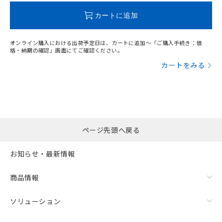
この製品のRoHS/REACH対応状況ページへ
カートに追加
オンライン購入における出荷予定日は、カートに追加～「ご購入手続き：価
格・納期の確認」画面にてご確認ください。
カートをみる
ページ先頭へ戻る
お知らせ・最新情報
商品情報
ソリューション