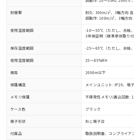
定はありません。
誤動作: 10～55Hz 20m/s
、3軸
調査・確認中：EU RoHS指令（10物質）の
本サービスは、当社制御機器事業取扱
※1 中国RoHS○×表
2
耐衝撃
耐久: 300m/s
、3軸方向 各3回
非含有の対応状況を調査中または確認中の
商品の当社在庫状況および標準価格
2
誤動作: 100m/s
、3軸方向 各
商品です。
(税抜)を提供させていただくもので
「○」：最大均質材料含有率が中国RoHSの
非該当品：ライセンス料など無形物で、有
す。
使用温度範囲
-10～55℃（ただし、氷結、
基準値以下であることを示します。
害物質有無と関係のない商品です。
3年保証時（標準単体取り付け）
当社制御機器事業取扱商品の中には、
「×」：最大均質材料含有率が中国RoHSの
仕入先様の事情により、非含有部品として
本サービスの対象外となる商品もある
基準値を超えていることを示します。
いたものが、含有品と判明した場合などや
当社は、これら貴社製品のうち、外国
保存温度範囲
-25～65℃（ただし、氷結、
ことをご了承ください。
「－」：未確認です。当社販売部門へお問
むを得ず変更することがあります。
為替および外国貿易法に定める商品
在庫状況および標準価格照会結果は、
い合わせください。
使用湿度範囲
25～85%RH
（以下｢規制貨物等」という）を輸出
記載している更新日時点での社内デー
*EU RoHS指令（10物質）：
または国外への提供する場合は、日本
記
タに基づき作成されるものであり、閲
説明
鉛(Pb) 1000ppm以下、 水銀(Hg) 1000ppm以下、 カド
*中国RoHS10物質の基準値 (GB/T26572)：
標高
2000m以下
国政府の輸出許可(または役務取引許
号
覧された時点での実際の在庫および標
ミウム(Cd) 100ppm以下、
Pb(鉛) :1000ppm、 Hg(水銀) : 1000ppm、 Cd(カドミウ
可)を取得するなどの必要な手続きを
六価クロム(Cr(Ⅵ)) 1000ppm以下、ポリ臭化ビフェニル
ム) : 100ppm、
準価格とは異なる場合があることをご
保護構造
メインユニット: IP20、端子ユニ
類(PBB) 1000ppm以下、ポリ臭化ジフェニルエーテル類
Cr(Ⅵ)(六価クロム) : 1000ppm、 PBBs(ポリ臭化ビフェ
とります。
了承ください。
(PBDE) 1000ppm以下、フタル酸ビス(2-エチルヘキシ
○
一定数以上の在庫あり
ニル類) : 1000ppm、 PBDEs(ポリ臭化ジフェニルエーテ
当社は規制貨物を破棄する場合は、完
ル) (DEHP)(別名：DOP) 1000ppm以下、フタル酸ブチ
正式な納期状況および標準価格はお客
ル類) : 1000ppm、
メモリ保護
不揮発性メモリ(書込回数: 100
ルベンジル（BBP） 1000ppm以下、フタル酸ジブチル
全に破砕するなど、違法に輸出されな
DBP(フタル酸ジブチル) : 1000ppm、 DIBP(フタル酸ジ
様のお取引先、またはお客様担当のオ
（DBP） 1000ppm以下、フタル酸ジイソブチル
イソブチル) : 1000ppm、 BBP(フタル酸ブチルベンジ
△
一定数には満たないが在庫あり
いよう必要な手段を講じます。
ムロン制御機器販売店・当社販売員に
(DIBP) 1000ppm以下
ケース色
ブラック
ル) : 1000ppm、
当社は貴社製品を、核兵器、ミサイ
但し、RoHS指令で産業用監視および制御機器に対する
DEHP(フタル酸ビス(2-エチルヘキシル)) : 1000ppm
ご相談ください。
適用除外項目は除く。
ル、化学兵器、生物兵器またはその他
－
在庫なし(最新の在庫状況につ
端子形状
ねじ端子台
オムロン制御機器販売店や当社販売拠
フタル酸エステル類の４物質については閾値を超える意
武器並びにこれらの製造装置等に一切
いては、お客様のお取引先、ま
図的な使用がないことを確認しています。
点は「
販売ネットワーク
」をご確認
※2 環境保護使用期限
使用いたしません。
付属品
取扱説明書、コンプライアンス
たはお客様担当のオムロン制御
ください。
当社は、貴社製品を第三者に販売する