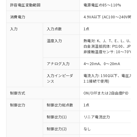
許容電圧変動範囲
電源電圧の85～110%
消費電力
4.9VA以下 (AC100～240V時)
入力
入力点数
1点
温度入力
熱電対: K、J、T、E、L、U、N
白金測温抵抗体: Pt100、JPt10
非接触温度センサ: 10～70℃、6
アナログ入力
4～20mA、0～20mA
入力インピーダ
電流入力: 150Ω以下、電圧入力:
ンス
1:1接続で使用)
制御方式
ON/OFFまたは2自由度PID
制御出力
制御出力総点数
1点
制御出力(1)
リニア電流出力
制御出力(2)
なし