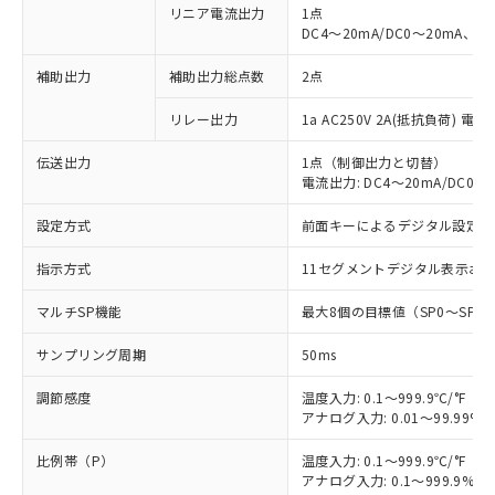
リニア電流出力
1点
DC4～20mA/DC0～20mA、負
補助出力
補助出力総点数
2点
リレー出力
1a AC250V 2A(抵抗負荷) 電
伝送出力
1点（制御出力と切替）
電流出力: DC4～20mA/DC0～2
設定方式
前面キーによるデジタル設定
指示方式
11セグメントデジタル表示お
マルチSP機能
最大8個の目標値（SP0～SP
サンプリング周期
50ms
調節感度
温度入力: 0.1～999.9℃/°F（0
アナログ入力: 0.01～99.99%F
比例帯（P）
温度入力: 0.1～999.9℃/°F（0
アナログ入力: 0.1～999.9%F