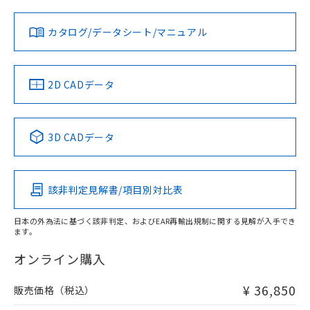
対応状況
対応予定月
※1
※2
ダウンロードデータをご利用いただく前に、以下を必ずお読
みください。
カタログ/データシート/マニュアル
対応済み
ソフトウェアの使用条件
LR型式承認
DNV型式承認
BV型式承認
KR型式承
（イギリス
（ノルウェー
（フランス
（韓国
船舶規格）
船舶規格）
船舶規格）
船舶規格
中国 RoHS
注意事項・凡例
2D CADデータ
Yes
No
No
No
中国 RoHS表
※1 ※2
3D CADデータ
この製品の規格認証/適合状況ページへ
Pb
Hg
Cd
Cr(VI)
その他の認証はこちらのページからご検索ください
該非判定見解書/項目別対比表
X
O
O
O
日本の外為法に基づく該非判定、およびEAR再輸出規制に関する見解が入手でき
ます。
"対応済み"や非含有の記載がされた商品であっても、流通
在庫等で未対応品が混在する可能性があります。
オンライン購入
非含有品が必要な際は、弊社営業部門もしくは販売店へお
問い合わせください。
¥ 36,850
販売価格（税込）