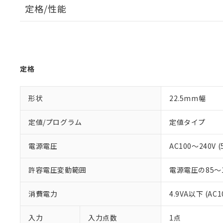
定格/性能
定格
形状
22.5mm幅
定値/プログラム
定値タイプ
電源電圧
AC100～240V (
許容電圧変動範囲
電源電圧の85～
消費電力
4.9VA以下 (AC
入力
入力点数
1点