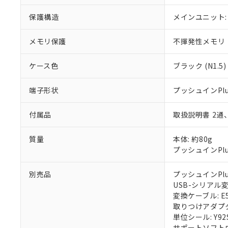
保護構造
メインユニット: 
メモリ保護
不揮発性メモリ（
ケース色
ブラック (N1.5)
端子形状
プッシュインPl
付属品
取扱説明書 2通
質量
本体: 約80g
プッシュインPlu
別売品
プッシュインPlu
USB-シリアル変換
変換ケーブル: E58
取りつけアダプタ: 
単位シール: Y92S
サポートソフトウェア