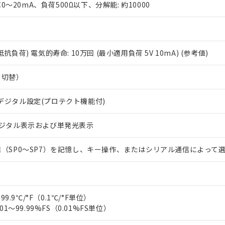
C0～20mA、負荷500Ω以下、分解能: 約10000
2A(抵抗負荷) 電気的寿命: 10万回 (最小適用負荷 5V 10mA) (参考値)
と切替）
 RoHS指令（10物質）の非含有に対応した製品が提供可能な商品です
デジタル設定(プロテクト機能付)
oHS指令（10物質）の非含有に対応した製品に切り替える予定のある
 RoHS指令（10物質）の非含有に非対応の商品で、対応品を出す予
デジタル表示および単発光表示
 RoHS指令（10物質）の非含有の対応状況を調査中または確認中の
ンス料など無形物で、有害物質有無と関係のない商品です。
○×表
より、非含有部品としていたものが、含有品と判明した場合などやむ
値（SP0～SP7）を記憶し、キー操作、またはシリアル通信によって
みいただき、同意のうえご利用ください。
材料含有率が中国RoHSの基準値以下であることを示します。
材料含有率が中国RoHSの基準値を超えていることを示します。
、当社制御機器事業取扱商品の当社在庫状況および標準価格(税抜)
ら貴社製品のうち、外国為替および外国貿易法に定める商品（以下｢
質）：
す。当社販売部門へお問い合わせください。
 水銀(Hg) 1000ppm以下、 カドミウム(Cd) 100ppm以下、
たは国外への提供する場合は、日本国政府の輸出許可(または役務取
000ppm以下、ポリ臭化ビフェニル類(PBB) 1000ppm以下、ポリ臭化ジフェニルエーテル類(P
99.9℃/°F（0.1℃/°F単位）
事業取扱商品の中には、本サービスの対象外となる商品もあること
手続きをとります。
キシル) (DEHP)(別名：DOP) 1000ppm以下、フタル酸ブチルベンジル（BBP） 100
(GB/T26572)：
01～99.99%FS（0.01%FS単位）
以下、フタル酸ジイソブチル (DIBP) 1000ppm以下
び標準価格照会結果は、記載している更新日時点での社内データに
物を破棄する場合は、完全に破砕するなど、違法に輸出されないよ
(水銀) : 1000ppm、 Cd(カドミウム) : 100ppm、
業用監視および制御機器に対する適用除外項目は除く。
覧された時点での実際の在庫および標準価格とは異なる場合がある
1000ppm、 PBBs(ポリ臭化ビフェニル類) : 1000ppm、 PBDEs(ポリ臭化ジフェニルエーテル類
物質については閾値を超える意図的な使用がないことを確認しています。