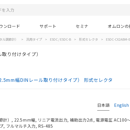
ウンロード
サポート
セミナ
オムロンの
タル調節計）
>
汎用タイプ
>
E5DC / E5DC-B
>
形式セレクタ
>
E5DC-CX2ABM-0
ール取り付けタイプ）
（22.5mm幅DINレール取り付けタイプ） 形式セレクタ
日本語
English
, 22.5mm幅, リニア電流出力, 補助出力2点, 電源電圧 AC100～2
, フルマルチ入力, RS-485