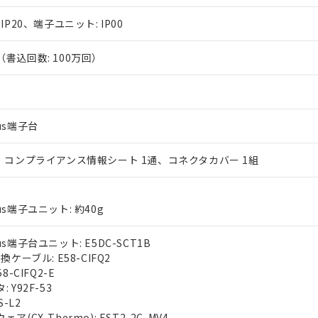
IP20、端子ユニット: IP00
書込回数: 100万回）
us端子台
、コンプライアンス情報シート 1通、コネクタカバー 1組
s端子ユニット: 約40g
s端子台ユニット: E5DC-SCT1B
ケーブル: E58-CIFQ2
-CIFQ2-E
Y92F-53
-L2
(CX-Thermo): EST2-2C-MV4