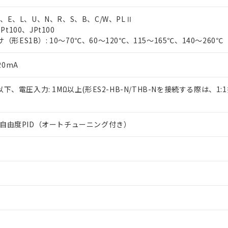
T、E、L、U、N、R、S、B、C/W、PLⅡ
t100、JPt100
形ES1B）: 10～70℃、60～120℃、115～165℃、140～260℃
20mA
Ω以下、電圧入力: 1MΩ以上(形ES2-HB-N/THB-Nを接続する際は、1
は2自由度PID（オートチューニング付き）