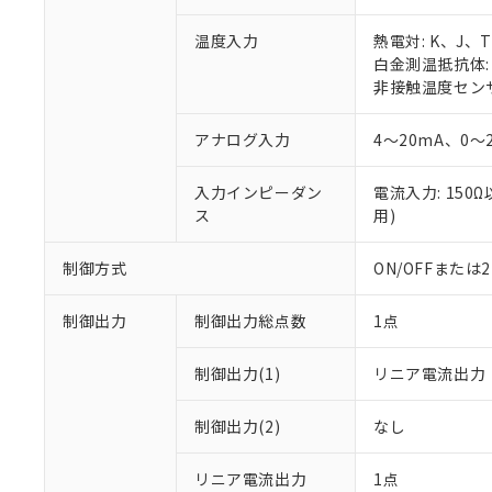
温度入力
熱電対: K、J、
白金測温抵抗体: P
非接触温度センサ（
アナログ入力
4～20mA、0～
入力インピーダン
電流入力: 150
ス
用)
制御方式
ON/OFFまた
制御出力
制御出力総点数
1点
制御出力(1)
リニア電流出力
制御出力(2)
なし
リニア電流出力
1点