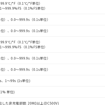
上の在庫あり
 1000ppm、 DIBP(フタル酸ジイソブチル) : 1000ppm、 BBP(フタル酸ブチルベンジル) :
99.9℃/°F（0.1℃/°F単位）
品を、核兵器、ミサイル、化学兵器、生物兵器またはその他武器並
チルヘキシル)) : 1000ppm
況および標準価格はお客様のお取引先、またはお客様担当のオムロ
1～999.9%FS（0.1%FS単位）
用いたしません。
ご相談ください。
は満たないが在庫あり
製品を第三者に販売する場合は、上記1、2および3の内容を当該第
機器販売店や当社販売拠点は「
販売ネットワーク
」をご確認くだ
販売先および販売に係わる関係者が違法に輸出するおそれがある場
用期限
単位）、0.0～999.9s（0.1s単位）
び標準価格結果を当社の事前の承諾なく第三者に漏洩または開示し
え状況などにより、予定月が前後することがあります。
(最新の在庫状況については、お客様のお取引先、またはお客様担当
（10物質）のすべてが基準値以下であることを示します。
店・当社販売員にご確認ください)
単位）、0.0～999.9s（0.1s単位）
能（部品リスト作成サービス）をご利用いただくには、I-Webメン
使用状況下において有害物質が外部に漏えいし、環境に深刻な影響を
あります。
機種、また在庫状況の情報を公開していない機種
99.9℃/°F（0.1℃/°F単位）
ェブサイト上で当社にご登録された部品リストについて、当社およ
書ダウンロード
す。当社販売部門へお問い合わせください。
1～999.9%FS（0.1%FS単位）
品・サービスに関するお客様との取引・商談に必要な範囲で利用す
合意する
キャンセル
書をダウンロードすることができます。
利用者とは、
"個人情報の共同利用に関して"
の「1.共同利用者の
単位）、0.0～999.9s（0.1s単位）
します。
10物質）の非含有証明書
明書（当社基準）
単位）、0.0～999.9s（0.1s単位）
日時点で非含有を証明するもので、過去に遡って非含有を証明するも
令のフタル酸エステル類４物質の対応では、対応完了までの期間は出
5s、1～99s (1s単位)
備考欄に対応日を記載しておりました。
品への在庫切替を完了していることから、特段のことがない限り、20
0.1% 単位)
す。
た非充電部間: 20MΩ以上(DC500V)