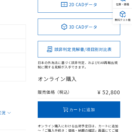
2D CADデータ
在庫・価格
無料テスト機
3D CADデータ
該非判定見解書/項目別対比表
日本の外為法に基づく該非判定、およびEAR再輸出規
制に関する見解が入手できます。
オンライン購入
¥ 52,800
販売価格（税込）
カートに追加
状況
オンライン購入における出荷予定日は、カートに追加
～「ご購入手続き：価格・納期の確認」画面にてご確