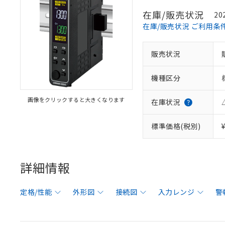
在庫/販売状況
20
在庫/販売状況 ご利用条
販売状況
機種区分
画像をクリックすると大きくなります
在庫状況
標準価格(税別)
詳細情報
定格/性能
外形図
接続図
入力レンジ
警