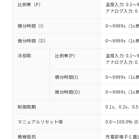
○
一定数以
DBP(フタル酸ジブチル) :
い。
比例帯（P）
温度入力: 0.1～9
当社は貴社製
DEHP(フタル酸ビス(2-エ
正式な納期状
アナログ入力: 0.
置等に一切使
当社販売員に
※2 対応予定月
△
一定数に
当社は、貴社
オムロン制御
また当社は、
※2 環境保護使
積分時間（I）
0～9999s（1s
在庫状況およ
部品在庫の切り替
たしません。
－
在庫なし
す。
「ｅ」：有害物質
機器販売
微分時間（D）
0～9999s（1s
マイパーツ機
「10」：通常の
ている必要が
味します。
空
受注生産
冷却用
比例帯(P)
温度入力: 0.1～9
お客様が当ウ
※3 非含有証明
「－」：未確認で
白
アナログ入力: 0.
が、当社の製
さい。
下記の非含有証明
※当社の共同
積分時間(I)
0～9999s（1s
いる法人を指
EU RoHS指令（
51物質の非含有証
微分時間(D)
0～9999s（1s
※本証明書は発行
また、RoHS指
制御周期
0.1s、0.2s、0.
混在することから
既に当社にて対応
マニュアルリセット値
0.0～100.0% (
り割愛しておりま
絶縁抵抗
充電部端子と露出し