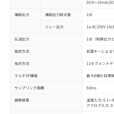
DC4～20mA/D
補助出力
補助出力総点数
2点
リレー出力
1a AC250V 
※1 対応状況
伝送出力
1点（制御出力
対応済み：EU
設定方式
前面キーによる
対応予定：EU R
対応予定なし：EU
指示方式
11セグメント
調査・確認中：EU
ご利用条件
非該当品：ライセ
※1 中国RoHS
仕入先様の事情に
マルチSP機能
最大8個の目標
があります。
以下の条件をお読
「○」：最大均質
サンプリング周期
50ms
「×」：最大均質
本サービスは
当社は、これ
*EU RoHS指令（10物
「－」：未確認で
鉛(Pb) 1000ppm以下、
くものです。
う）を輸出ま
記
説明
六価クロム(Cr(Ⅵ)) 1
調節感度
温度入力: 0.1～9
当社制御機器
などの必要な
フタル酸ビス(2-エチルヘ
号
*中国RoHS10物質の基準値 
アナログ入力: 0.
ル（DBP） 1000ppm
在庫状況およ
当社は規制貨
Pb(鉛) :1000ppm、 Hg
但し、RoHS指令で産
のであり、閲
ます。
Cr(Ⅵ)(六価クロム) : 
フタル酸エステル類の４