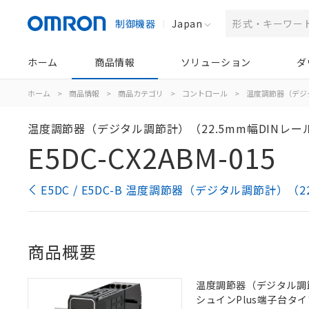
制御機器
Japan
ホーム
商品情報
ソリューション
ダ
ホーム
>
商品情報
>
商品カテゴリ
>
コントロール
>
温度調節器（デジ
温度調節器（デジタル調節計）（22.5mm幅DINレ
E5DC-CX2ABM-015
E5DC / E5DC-B 温度調節器（デジタル調節計）
商品概要
温度調節器（デジタル調節計）
シュインPlus端子台タイプ