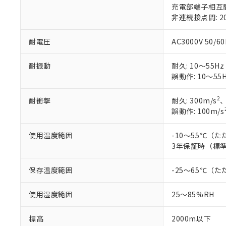
充電部端子相互間: 
非連続接点間: 20
耐電圧
AC3000V 50/
耐振動
耐久: 10～55Hz
誤動作: 10～55H
2
耐衝撃
耐久: 300m/s
、
誤動作: 100m/s
使用温度範囲
-10～55℃（
3年保証時（標準
保存温度範囲
-25～65℃（
使用湿度範囲
25～85%RH
標高
2000m以下