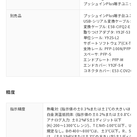
商品です。
プッシュインPlus端子ユニット:
対応予定なし：EU RoHS指令（10物質）の
以下の条件をお読みいただき、同意のうえ
非含有に非対応の商品で、対応品を出す予
別売品
プッシュインPlus端子台ユニット:
ご利用ください。
定はありません。
USB-シリアル変換ケーブル: E58
調査・確認中：EU RoHS指令（10物質）の
変換ケーブル: E58-CIFQ2-E
本サービスは、当社制御機器事業取扱
※1 中国RoHS○×表
取りつけアダプタ: Y92F-53
非含有の対応状況を調査中または確認中の
商品の当社在庫状況および標準価格
単位シール: Y92S-L2
商品です。
(税抜)を提供させていただくもので
サポートソフトウェア(CX-Thermo)
「○」：最大均質材料含有率が中国RoHSの
非該当品：ライセンス料など無形物で、有
す。
支持レール: PFP-100N/PFP-5
基準値以下であることを示します。
害物質有無と関係のない商品です。
スペーサ: PFP-S
当社制御機器事業取扱商品の中には、
「×」：最大均質材料含有率が中国RoHSの
仕入先様の事情により、非含有部品として
エンドプレート: PFP-M
本サービスの対象外となる商品もある
基準値を超えていることを示します。
いたものが、含有品と判明した場合などや
エンドカバー: Y92F-54
当社は、これら貴社製品のうち、外国
ことをご了承ください。
「－」：未確認です。当社販売部門へお問
コネクタカバー: E53-COV26
むを得ず変更することがあります。
為替および外国貿易法に定める商品
在庫状況および標準価格照会結果は、
い合わせください。
（以下｢規制貨物等」という）を輸出
記載している更新日時点での社内デー
*EU RoHS指令（10物質）：
または国外への提供する場合は、日本
記
タに基づき作成されるものであり、閲
説明
鉛(Pb) 1000ppm以下、 水銀(Hg) 1000ppm以下、 カド
*中国RoHS10物質の基準値 (GB/T26572)：
国政府の輸出許可(または役務取引許
精度
号
覧された時点での実際の在庫および標
ミウム(Cd) 100ppm以下、
Pb(鉛) :1000ppm、 Hg(水銀) : 1000ppm、 Cd(カドミウ
可)を取得するなどの必要な手続きを
六価クロム(Cr(Ⅵ)) 1000ppm以下、ポリ臭化ビフェニル
ム) : 100ppm、
準価格とは異なる場合があることをご
類(PBB) 1000ppm以下、ポリ臭化ジフェニルエーテル類
Cr(Ⅵ)(六価クロム) : 1000ppm、 PBBs(ポリ臭化ビフェ
とります。
了承ください。
(PBDE) 1000ppm以下、フタル酸ビス(2-エチルヘキシ
○
一定数以上の在庫あり
ニル類) : 1000ppm、 PBDEs(ポリ臭化ジフェニルエーテ
指示精度
熱電対: (指示値の±0.3%または±1℃の大きいほう
当社は規制貨物を破棄する場合は、完
ル) (DEHP)(別名：DOP) 1000ppm以下、フタル酸ブチ
正式な納期状況および標準価格はお客
ル類) : 1000ppm、
白金測温抵抗体: (指示値の±0.2%または±0.8℃
ルベンジル（BBP） 1000ppm以下、フタル酸ジブチル
全に破砕するなど、違法に輸出されな
DBP(フタル酸ジブチル) : 1000ppm、 DIBP(フタル酸ジ
様のお取引先、またはお客様担当のオ
アナログ入力: ±0.2%FS±1ディジット以下
（DBP） 1000ppm以下、フタル酸ジイソブチル
イソブチル) : 1000ppm、 BBP(フタル酸ブチルベンジ
△
一定数には満たないが在庫あり
いよう必要な手段を講じます。
ムロン制御機器販売店・当社販売員に
(K(-200～1300℃レンジ)、TとNの-100℃以下、
(DIBP) 1000ppm以下
ル) : 1000ppm、
当社は貴社製品を、核兵器、ミサイ
但し、RoHS指令で産業用監視および制御機器に対する
規定なし。Bの400～800℃は、±3℃以下。R、S の
DEHP(フタル酸ビス(2-エチルヘキシル)) : 1000ppm
ご相談ください。
適用除外項目は除く。
ル、化学兵器、生物兵器またはその他
は、(±0.3%PVまたは±3℃の大きい方)±1ディジッ