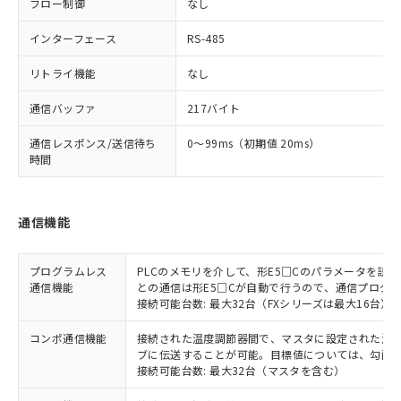
フロー制御
なし
インターフェース
RS-485
リトライ機能
なし
通信バッファ
217バイト
通信レスポンス/送信待ち
0～99ms（初期値 20ms）
時間
通信機能
プログラムレス
PLCのメモリを介して、形E5□Cのパラメータを読
通信機能
との通信は形E5□Cが自動で行うので、通信プログ
接続可能台数: 最大32台（FXシリーズは最大16台）
コンポ通信機能
接続された温度調節器間で、マスタに設定された温度調
ブに伝送することが可能。目標値については、勾配
接続可能台数: 最大32台（マスタを含む）