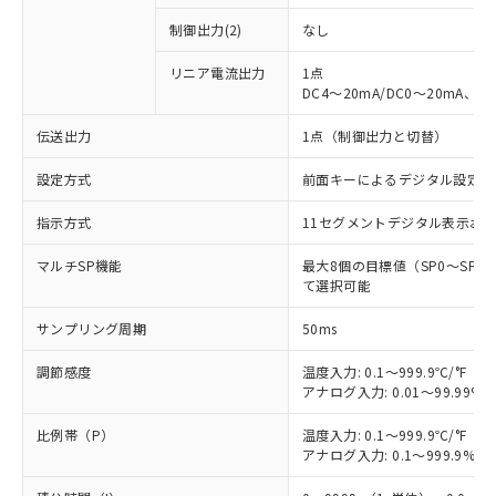
制御出力(2)
なし
リニア電流出力
1点
DC4～20mA/DC0～20mA、負
伝送出力
1点（制御出力と切替）
設定方式
前面キーによるデジタル設定(
指示方式
11セグメントデジタル表示お
マルチSP機能
最大8個の目標値（SP0～SP
て選択可能
サンプリング周期
50ms
調節感度
温度入力: 0.1～999.9℃/°F（0
アナログ入力: 0.01～99.99%F
比例帯（P）
温度入力: 0.1～999.9℃/°F（0
アナログ入力: 0.1～999.9%F