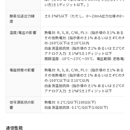
－
在庫なし(最新の在庫状況につ
オムロン制御機器販売店や当社販売拠
フタル酸エステル類の４物質については閾値を超える意
い方)±1ディジット以下。)
武器並びにこれらの製造装置等に一切
いては、お客様のお取引先、ま
図的な使用がないことを確認しています。
点は「
販売ネットワーク
」をご確認
※2 環境保護使用期限
使用いたしません。
たはお客様担当のオムロン制御
ください。
簡易伝送出力精
±0.3%FS以下（ただし、0～20mA出力仕様の0～4
当社は、貴社製品を第三者に販売する
機器販売店・当社販売員にご確
在庫状況および標準価格結果を当社の
度
※2 対応予定月
「ｅ」：有害物質（10物質）のすべてが基
場合は、上記1、2および3の内容を当
認ください)
事前の承諾なく第三者に漏洩または開
準値以下であることを示します。
該第三者に通知します。また当社は、
示しないようお願いします。
温度/電圧の影響
熱電対: R, S, B, C/W, PLⅡ: (指示値の±1%
部品在庫の切り替え状況などにより、予定
「10」：通常の使用状況下において有害物
販売先および販売に係わる関係者が違
マイパーツ機能（部品リスト作成サー
その他熱電対: (指示値の±1% あるいは±4℃の大
空
受注生産機種、また在庫状況の
月が前後することがあります。
質が外部に漏えいし、環境に深刻な影響を
法に輸出するおそれがある場合は、取
の-100℃以下は±10℃以内
ビス）をご利用いただくには、I-Web
白
情報を公開していない機種
及ぼさない年数を意味します。
り引きをいたしません。
白金測温抵抗体: (指示値の±1% あるいは±2℃の
メンバーズにご登録されている必要が
「－」：未確認です。当社販売部門へお問
アナログ入力: ±1%FS±1ディジット以下
あります。
周囲温度: -10℃～23℃～55℃、電圧範囲: 定格電圧の
い合わせください。
お客様が当ウェブサイト上で当社にご
※3 非含有証明書ダウンロード
登録された部品リストについて、当社
電磁妨害の影響
熱電対: R, S, B, C/W, PLⅡ: (指示値の±1%
および当社の共同利用者が、当社の製
その他熱電対: (指示値の±1% あるいは±4℃の大
下記の非含有証明書をダウンロードするこ
品・サービスに関するお客様との取
の-100℃以下は±10℃以内
とができます。
白金測温抵抗体: (指示値の±1% あるいは±2℃の
合意する
キャンセル
引・商談に必要な範囲で利用すること
アナログ入力: ±1%FS±1ディジット以下
をご了承ください。
EU RoHS指令（10物質）の非含有証明書
※当社の共同利用者とは、
"個人情報
信号源抵抗の影
熱電対: 0.1℃/Ω以下(100Ω以下)
51物質の非含有証明書（当社基準）
の共同利用に関して"
の「1.共同利
響
白金測温抵抗体: 0.1℃/Ω以下(10Ω以下)
※本証明書は発行日時点で非含有を証明す
用者の範囲」に記載されている法人を
るもので、過去に遡って非含有を証明する
指します。
ものではありません。
また、RoHS指令のフタル酸エステル類４
通信性能