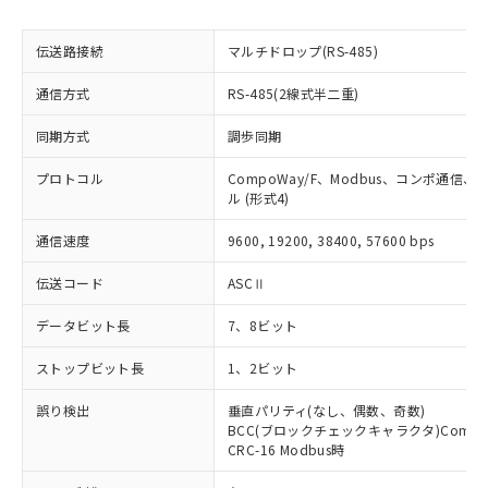
物質の対応では、対応完了までの期間は出
荷製品に未対応品が混在することから備考
伝送路接続
マルチドロップ(RS-485)
欄に対応日を記載しておりました。
既に当社にて対応品への在庫切替を完了
通信方式
RS-485(2線式半二重)
していることから、特段のことがない限
り、2022年1月12日より割愛しておりま
同期方式
調歩同期
す。
プロトコル
CompoWay/F、Modbus、コンポ通信
ル (形式4)
通信速度
9600, 19200, 38400, 57600 bps
伝送コード
ASCⅡ
データビット長
7、8ビット
ストップビット長
1、2ビット
誤り検出
垂直パリティ(なし、偶数、奇数)
BCC(ブロックチェックキャラクタ)Compo
CRC-16 Modbus時