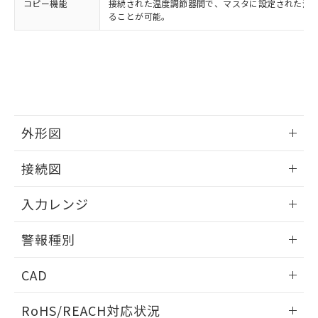
コピー機能
接続された温度調節器間で、マスタに設定された温
ることが可能。
外形図
情報更新：2025/11/04
接続図
情報更新：2025/11/04
入力レンジ
情報更新：2025/11/04
警報種別
情報更新：2025/11/04
CAD
ログイン/会員登録いただくと、CADデータをダウンロー
RoHS/REACH対応状況
ドすることができます。