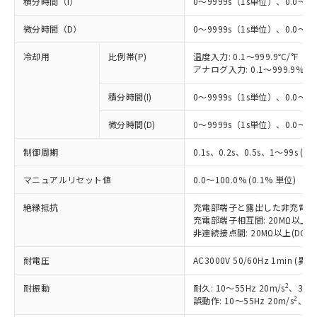
積分時間（I）
0～9999s（1s単位）、0.0～99
微分時間（D）
0～9999s（1s単位）、0.0～99
冷却用
比例帯(P)
温度入力: 0.1～999.9℃/°F（0
アナログ入力: 0.1～999.9%F
積分時間(I)
0～9999s（1s単位）、0.0～99
微分時間(D)
0～9999s（1s単位）、0.0～99
制御周期
0.1s、0.2s、0.5s、1～99s (1
マニュアルリセット値
0.0～100.0% (0.1% 単位)
絶縁抵抗
充電部端子と露出した非充電部間: 
充電部端子相互間: 20MΩ以上(DC
非連続接点間: 20MΩ以上(DC50
耐電圧
AC3000V 50/60Hz 1min 
2
耐振動
耐久: 10～55Hz 20m/s
、3軸方
2
誤動作: 10～55Hz 20m/s
、3軸