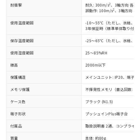
2
耐衝撃
耐久: 300m/s
、3軸方向 各3回
2
誤動作: 100m/s
、3軸方向 各
使用温度範囲
-10～55℃（ただし、氷結、
3年保証時（標準単体取り付け）
保存温度範囲
-25～65℃（ただし、氷結、
使用湿度範囲
25～85%RH
標高
2000m以下
保護構造
メインユニット: IP20、端子ユニ
メモリ保護
不揮発性メモリ（書込回数: 10
※1 対応状況
ケース色
ブラック (N1.5)
対応済み：EU RoHS指令（10物質）の
端子形状
プッシュインPlus端子台
非含有に対応した製品が提供可能な商品で
す。
付属品
取扱説明書 2通、コンプライア
対応予定：EU RoHS指令（10物質）の非含
ご利用条件
有に対応した製品に切り替える予定のある
質量
本体: 約80g