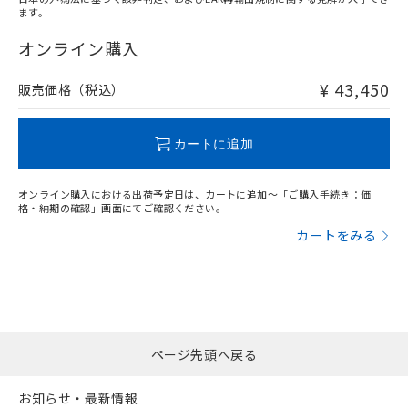
ます。
"対応済み"や非含有の記載がされた商品であっても、流通
在庫等で未対応品が混在する可能性があります。
オンライン購入
非含有品が必要な際は、弊社営業部門もしくは販売店へお
問い合わせください。
¥ 43,450
販売価格（税込）
この製品のRoHS/REACH対応状況ページへ
カートに追加
オンライン購入における出荷予定日は、カートに追加～「ご購入手続き：価
格・納期の確認」画面にてご確認ください。
カートをみる
ページ先頭へ戻る
お知らせ・最新情報