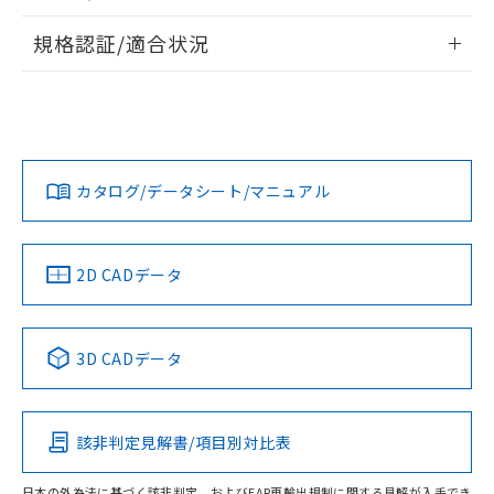
情報更新：2026/7/29
規格認証/適合状況
ログイン/会員登録
EU RoHS
注意事項・凡例
UL認証
CSA認証
CEマーキング
Yes
Yes
Yes
対応状況
対応予定月
※1
※2
ダウンロードデータをご利用いただく前に、以下を必ずお読
みください。
カタログ/データシート/マニュアル
対応済み
ソフトウェアの使用条件
LR型式承認
DNV型式承認
BV型式承認
KR型式承
（イギリス
（ノルウェー
（フランス
（韓国
船舶規格）
船舶規格）
船舶規格）
船舶規格
中国 RoHS
注意事項・凡例
2D CADデータ
No
No
No
No
中国 RoHS表
※1 ※2
3D CADデータ
この製品の規格認証/適合状況ページへ
Pb
Hg
Cd
Cr(VI)
その他の認証はこちらのページからご検索ください
該非判定見解書/項目別対比表
X
O
O
O
日本の外為法に基づく該非判定、およびEAR再輸出規制に関する見解が入手でき