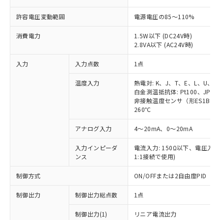
許容電圧変動範囲
電源電圧の85～110%
消費電力
1.5W以下 (DC24V時)
2.8VA以下 (AC24V時)
入力
入力点数
1点
温度入力
熱電対: K、J、T、E、L、U、N
白金測温抵抗体: Pt100、JPt10
非接触温度センサ（形ES1B）: 1
260℃
アナログ入力
4～20mA、0～20mA
入力インピーダ
電流入力: 150Ω以下、電圧入力:
ンス
1:1接続で使用)
制御方式
ON/OFFまたは2自由度PID
制御出力
制御出力総点数
1点
制御出力(1)
リニア電流出力