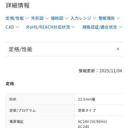
詳細情報
定格/性能
外形図
接続図
入力レンジ
警報種別
CAD
RoHS/REACH対応状況
規格認証/適合状況
定格/性能
情報更新：2025/11/04
定格
形状
22.5mm幅
定値/プログラム
定値タイプ
電源電圧
AC24V (50/60Hz)
DC24V