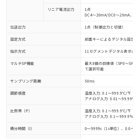
リニア電流出力
1点
DC4～20mA/DC0～20mA、負
伝送出力
1点（制御出力と切替）
設定方式
前面キーによるデジタル設定(
指示方式
11セグメントデジタル表示お
マルチSP機能
最大8個の目標値（SP0～SP
て選択可能
サンプリング周期
50ms
調節感度
温度入力: 0.1～999.9℃/°F（0
アナログ入力: 0.01～99.99%F
比例帯（P）
温度入力: 0.1～999.9℃/°F（0
アナログ入力: 0.1～999.9%F
積分時間（I）
0～9999s（1s単位）、0.0～99