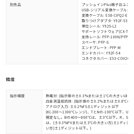
対応予定なし：EU RoHS指令（10物質）の
別売品
プッシュインPlus端子台ユニット:
以下の条件をお読みいただき、同意のうえ
非含有に非対応の商品で、対応品を出す予
USB-シリアル変換ケーブル: E58
ご利用ください。
定はありません。
変換ケーブル: E58-CIFQ2-E
調査・確認中：EU RoHS指令（10物質）の
取りつけアダプタ: Y92F-53
本サービスは、当社制御機器事業取扱
※1 中国RoHS○×表
単位シール: Y92S-L2
非含有の対応状況を調査中または確認中の
商品の当社在庫状況および標準価格
サポートソフトウェア(CX-Thermo)
商品です。
(税抜)を提供させていただくもので
支持レール: PFP-100N/PFP-5
「○」：最大均質材料含有率が中国RoHSの
非該当品：ライセンス料など無形物で、有
す。
スペーサ: PFP-S
基準値以下であることを示します。
害物質有無と関係のない商品です。
エンドプレート: PFP-M
当社制御機器事業取扱商品の中には、
「×」：最大均質材料含有率が中国RoHSの
仕入先様の事情により、非含有部品として
エンドカバー: Y92F-54
本サービスの対象外となる商品もある
基準値を超えていることを示します。
いたものが、含有品と判明した場合などや
コネクタカバー: E53-COV26
当社は、これら貴社製品のうち、外国
ことをご了承ください。
「－」：未確認です。当社販売部門へお問
むを得ず変更することがあります。
為替および外国貿易法に定める商品
在庫状況および標準価格照会結果は、
い合わせください。
（以下｢規制貨物等」という）を輸出
記載している更新日時点での社内デー
*EU RoHS指令（10物質）：
または国外への提供する場合は、日本
精度
記
タに基づき作成されるものであり、閲
説明
鉛(Pb) 1000ppm以下、 水銀(Hg) 1000ppm以下、 カド
*中国RoHS10物質の基準値 (GB/T26572)：
国政府の輸出許可(または役務取引許
号
覧された時点での実際の在庫および標
ミウム(Cd) 100ppm以下、
Pb(鉛) :1000ppm、 Hg(水銀) : 1000ppm、 Cd(カドミウ
可)を取得するなどの必要な手続きを
六価クロム(Cr(Ⅵ)) 1000ppm以下、ポリ臭化ビフェニル
ム) : 100ppm、
準価格とは異なる場合があることをご
類(PBB) 1000ppm以下、ポリ臭化ジフェニルエーテル類
指示精度
熱電対: (指示値の±0.3%または±1℃の大きいほう
Cr(Ⅵ)(六価クロム) : 1000ppm、 PBBs(ポリ臭化ビフェ
とります。
了承ください。
(PBDE) 1000ppm以下、フタル酸ビス(2-エチルヘキシ
○
一定数以上の在庫あり
ニル類) : 1000ppm、 PBDEs(ポリ臭化ジフェニルエーテ
白金測温抵抗体: (指示値の±0.2%または±0.8℃
当社は規制貨物を破棄する場合は、完
ル) (DEHP)(別名：DOP) 1000ppm以下、フタル酸ブチ
正式な納期状況および標準価格はお客
ル類) : 1000ppm、
アナログ入力: ±0.2%FS±1ディジット以下
ルベンジル（BBP） 1000ppm以下、フタル酸ジブチル
全に破砕するなど、違法に輸出されな
DBP(フタル酸ジブチル) : 1000ppm、 DIBP(フタル酸ジ
様のお取引先、またはお客様担当のオ
(K(-200～1300℃レンジ)、TとNの-100℃以下、
（DBP） 1000ppm以下、フタル酸ジイソブチル
イソブチル) : 1000ppm、 BBP(フタル酸ブチルベンジ
△
一定数には満たないが在庫あり
いよう必要な手段を講じます。
ムロン制御機器販売店・当社販売員に
規定なし。Bの400～800℃は、±3℃以下。R、S の
(DIBP) 1000ppm以下
ル) : 1000ppm、
当社は貴社製品を、核兵器、ミサイ
但し、RoHS指令で産業用監視および制御機器に対する
は、(±0.3%PVまたは±3℃の大きい方)±1ディジッ
DEHP(フタル酸ビス(2-エチルヘキシル)) : 1000ppm
ご相談ください。
適用除外項目は除く。
ル、化学兵器、生物兵器またはその他
い方)±1ディジット以下。)
－
在庫なし(最新の在庫状況につ
オムロン制御機器販売店や当社販売拠
フタル酸エステル類の４物質については閾値を超える意