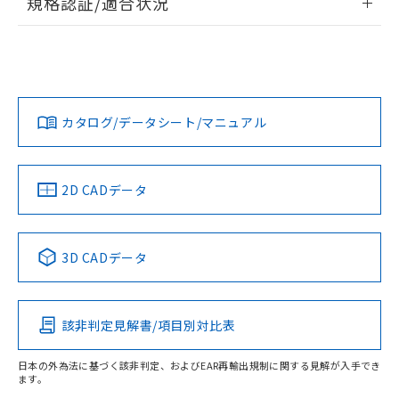
規格認証/適合状況
ログイン/会員登録
EU RoHS
注意事項・凡例
UL認証
CSA認証
CEマーキング
Yes
Yes
Yes
対応状況
対応予定月
※1
※2
ダウンロードデータをご利用いただく前に、以下を必ずお読
みください。
カタログ/データシート/マニュアル
対応済み
ソフトウェアの使用条件
LR型式承認
DNV型式承認
BV型式承認
KR型式承
（イギリス
（ノルウェー
（フランス
（韓国
船舶規格）
船舶規格）
船舶規格）
船舶規格
中国 RoHS
注意事項・凡例
2D CADデータ
No
No
No
No
中国 RoHS表
※1 ※2
3D CADデータ
この製品の規格認証/適合状況ページへ
Pb
Hg
Cd
Cr(VI)
その他の認証はこちらのページからご検索ください
該非判定見解書/項目別対比表
X
O
O
O
日本の外為法に基づく該非判定、およびEAR再輸出規制に関する見解が入手でき
ます。
"対応済み"や非含有の記載がされた商品であっても、流通