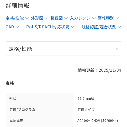
詳細情報
定格/性能
外形図
接続図
入力レンジ
警報種別
CAD
RoHS/REACH対応状況
規格認証/適合状況
定格/性能
情報更新：2025/11/04
定格
形状
22.5mm幅
定値/プログラム
定値タイプ
電源電圧
AC100～240V (50/60Hz)