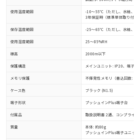
使用温度範囲
-10～55℃（ただし、氷結、
3年保証時（標準単体取り付け）
保存温度範囲
-25～65℃（ただし、氷結、
使用湿度範囲
25～85%RH
標高
2000m以下
保護構造
メインユニット: IP20、端子ユニ
メモリ保護
不揮発性メモリ（書込回数: 10
※1 対応状況
ケース色
ブラック (N1.5)
対応済み：EU RoHS指令（10物質）の
端子形状
プッシュインPlus端子台
非含有に対応した製品が提供可能な商品で
付属品
取扱説明書 2通、コンプライア
す。
対応予定：EU RoHS指令（10物質）の非含
ご利用条件
質量
本体: 約80g
有に対応した製品に切り替える予定のある
プッシュインPlus端子ユニット:
商品です。