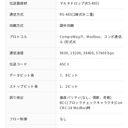
伝送路接続
マルチドロップ(RS-485)
荷製品に未対応品が混在することから備考
欄に対応日を記載しておりました。
通信方式
RS-485(2線式半二重)
既に当社にて対応品への在庫切替を完了
していることから、特段のことがない限
同期方式
調歩同期
り、2022年1月12日より割愛しておりま
す。
プロトコル
CompoWay/F、Modbus、コンポ通信
ル (形式4)
通信速度
9600, 19200, 38400, 57600 bps
伝送コード
ASCⅡ
データビット長
7、8ビット
ストップビット長
1、2ビット
誤り検出
垂直パリティ(なし、偶数、奇数)
BCC(ブロックチェックキャラクタ)Compo
CRC-16 Modbus時
フロー制御
なし