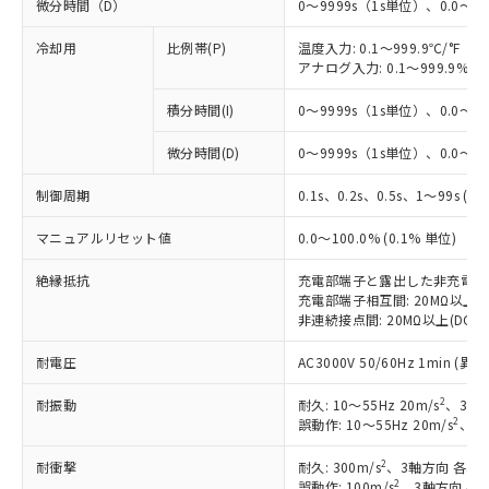
微分時間（D）
0～9999s（1s単位）、0.0～99
冷却用
比例帯(P)
温度入力: 0.1～999.9℃/°F（0
アナログ入力: 0.1～999.9%F
積分時間(I)
0～9999s（1s単位）、0.0～99
微分時間(D)
0～9999s（1s単位）、0.0～99
制御周期
0.1s、0.2s、0.5s、1～99s (1
マニュアルリセット値
0.0～100.0% (0.1% 単位)
絶縁抵抗
充電部端子と露出した非充電部間: 
充電部端子相互間: 20MΩ以上(DC
非連続接点間: 20MΩ以上(DC50
耐電圧
AC3000V 50/60Hz 1min 
2
耐振動
耐久: 10～55Hz 20m/s
、3軸方
2
誤動作: 10～55Hz 20m/s
、3軸
2
耐衝撃
耐久: 300m/s
、3軸方向 各3回
2
誤動作: 100m/s
、3軸方向 各