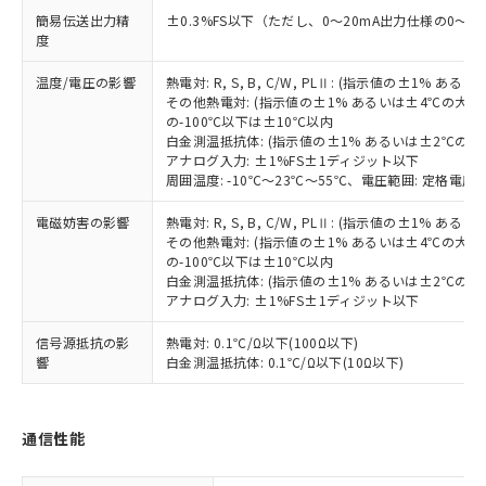
武器並びにこれらの製造装置等に一切
いては、お客様のお取引先、ま
図的な使用がないことを確認しています。
点は「
販売ネットワーク
」をご確認
※2 環境保護使用期限
簡易伝送出力精
±0.3%FS以下（ただし、0～20mA出力仕様の0～4
使用いたしません。
たはお客様担当のオムロン制御
ください。
度
当社は、貴社製品を第三者に販売する
機器販売店・当社販売員にご確
在庫状況および標準価格結果を当社の
※2 対応予定月
「ｅ」：有害物質（10物質）のすべてが基
場合は、上記1、2および3の内容を当
認ください)
事前の承諾なく第三者に漏洩または開
温度/電圧の影響
熱電対: R, S, B, C/W, PLⅡ: (指示値の±1%
準値以下であることを示します。
該第三者に通知します。また当社は、
示しないようお願いします。
その他熱電対: (指示値の±1% あるいは±4℃の大
部品在庫の切り替え状況などにより、予定
「10」：通常の使用状況下において有害物
販売先および販売に係わる関係者が違
マイパーツ機能（部品リスト作成サー
の-100℃以下は±10℃以内
空
受注生産機種、また在庫状況の
月が前後することがあります。
質が外部に漏えいし、環境に深刻な影響を
法に輸出するおそれがある場合は、取
白金測温抵抗体: (指示値の±1% あるいは±2℃の
ビス）をご利用いただくには、I-Web
白
情報を公開していない機種
及ぼさない年数を意味します。
り引きをいたしません。
アナログ入力: ±1%FS±1ディジット以下
メンバーズにご登録されている必要が
「－」：未確認です。当社販売部門へお問
周囲温度: -10℃～23℃～55℃、電圧範囲: 定格電圧の
あります。
い合わせください。
お客様が当ウェブサイト上で当社にご
電磁妨害の影響
熱電対: R, S, B, C/W, PLⅡ: (指示値の±1%
※3 非含有証明書ダウンロード
登録された部品リストについて、当社
その他熱電対: (指示値の±1% あるいは±4℃の大
および当社の共同利用者が、当社の製
の-100℃以下は±10℃以内
下記の非含有証明書をダウンロードするこ
品・サービスに関するお客様との取
白金測温抵抗体: (指示値の±1% あるいは±2℃の
とができます。
アナログ入力: ±1%FS±1ディジット以下
合意する
キャンセル
引・商談に必要な範囲で利用すること
をご了承ください。
EU RoHS指令（10物質）の非含有証明書
信号源抵抗の影
熱電対: 0.1℃/Ω以下(100Ω以下)
※当社の共同利用者とは、
"個人情報
響
白金測温抵抗体: 0.1℃/Ω以下(10Ω以下)
51物質の非含有証明書（当社基準）
の共同利用に関して"
の「1.共同利
※本証明書は発行日時点で非含有を証明す
用者の範囲」に記載されている法人を
るもので、過去に遡って非含有を証明する
指します。
ものではありません。
通信性能
また、RoHS指令のフタル酸エステル類４
物質の対応では、対応完了までの期間は出