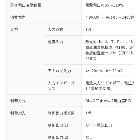
許容電圧変動範囲
電源電圧の85～110%
消費電力
4.9VA以下 (AC100～240V時)
入力
入力点数
1点
温度入力
熱電対: K、J、T、E、L、U、N
白金測温抵抗体: Pt100、JPt10
非接触温度センサ（形ES1B）: 1
260℃
アナログ入力
4～20mA、0～20mA
入力インピーダ
電流入力: 150Ω以下、電圧入力:
ンス
1:1接続で使用)
制御方式
ON/OFFまたは2自由度PID
制御出力
制御出力総点数
1点
制御出力(1)
リニア電流出力
制御出力(2)
なし