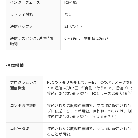
インターフェース
RS-485
リトライ機能
なし
通信バッファ
217バイト
通信レスポンス/送信待ち
0～99ms（初期値 20ms）
時間
通信機能
プログラムレス
PLCのメモリを介して、形E5□Cのパラメータを読
通信機能
との通信は形E5□Cが自動で行うので、通信プログ
接続可能台数: 最大32台（FXシリーズは最大16台）
コンポ通信機能
接続された温度調節器間で、マスタに設定された温度調
ブに伝送することが可能。目標値については、勾配
接続可能台数: 最大32台（マスタを含む）
コピー機能
接続された温度調節器間で、マスタに設定された温
ることが可能。