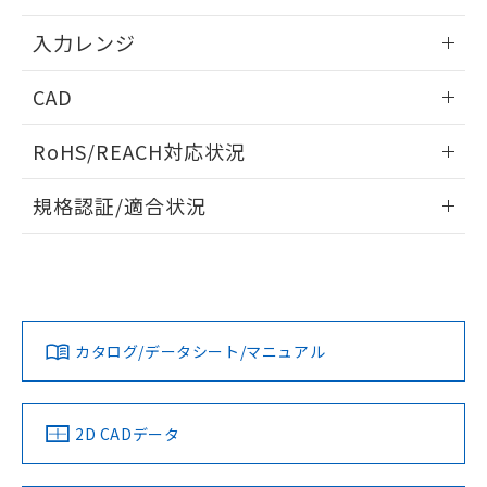
情報更新：2025/11/04
入力レンジ
情報更新：2025/11/04
CAD
ログイン/会員登録いただくと、CADデータをダウンロー
RoHS/REACH対応状況
ドすることができます。
情報更新：2026/7/29
規格認証/適合状況
ログイン/会員登録
EU RoHS
注意事項・凡例
UL認証
CSA認証
CEマーキング
Yes
Yes
Yes
対応状況
対応予定月
※1
※2
ダウンロードデータをご利用いただく前に、以下を必ずお読
みください。
カタログ/データシート/マニュアル
対応済み
ソフトウェアの使用条件
LR型式承認
DNV型式承認
BV型式承認
KR型式承
（イギリス
（ノルウェー
（フランス
（韓国
船舶規格）
船舶規格）
船舶規格）
船舶規格
中国 RoHS
注意事項・凡例
2D CADデータ
Yes
No
No
No