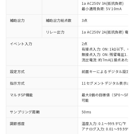
1a AC250V 3A(抵抗負荷)
最小適用負荷: 5V 10mA
補助出力
補助出力総点数
3点
リレー出力
1a AC250V 2A(抵抗負荷) 電
イベント入力
2点
有接点入力: ON: 1kΩ以下、OFF
無接点入力: ON: 残留電圧1.5V
流出電流: 約7mA(1接点あたり)
設定方式
前面キーによるデジタル設定
指示方式
11セグメントデジタル表示お
マルチSP機能
最大8個の目標値（SP0～SP
可能
サンプリング周期
50ms
調節感度
温度入力: 0.1～999.9℃/°F（0
アナログ入力: 0.01～99.99%F