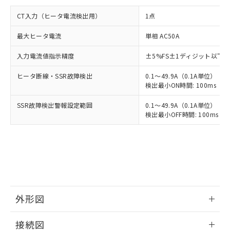
CT入力（ヒータ電流検出用）
1点
最大ヒータ電流
単相 AC50A
入力電流値指示精度
±5%FS±1ディジット以下
ヒータ断線・SSR故障検出
0.1～49.9A（0.1A単位）
検出最小ON時間: 100ms（制御
SSR故障検出警報設定範囲
0.1～49.9A（0.1A単位）
検出最小OFF時間: 100ms（制
外形図
情報更新：2025/11/04
接続図