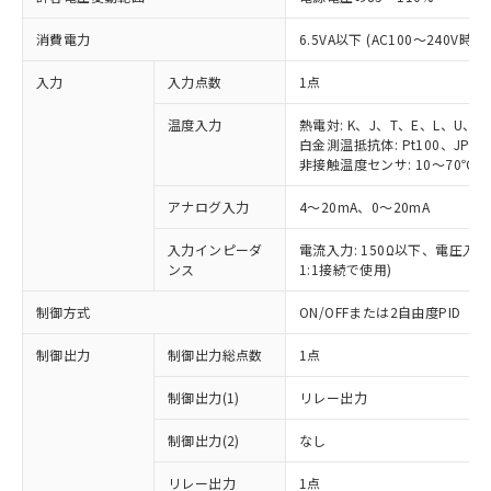
消費電力
6.5VA以下 (AC100～240V時)
入力
入力点数
1点
温度入力
熱電対: K、J、T、E、L、U、N
白金測温抵抗体: Pt100、JPt10
非接触温度センサ: 10～70℃、6
アナログ入力
4～20mA、0～20mA
入力インピーダ
電流入力: 150Ω以下、電圧入力:
ンス
1:1接続で使用)
制御方式
ON/OFFまたは2自由度PID
制御出力
制御出力総点数
1点
制御出力(1)
リレー出力
制御出力(2)
なし
リレー出力
1点