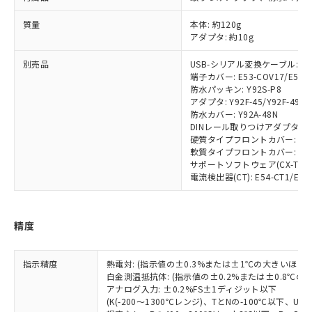
ルベンジル（BBP） 1000ppm以下、フタル酸ジブチル
全に破砕するなど、違法に輸出されな
DBP(フタル酸ジブチル) : 1000ppm、 DIBP(フタル酸ジ
様のお取引先、またはお客様担当のオ
（DBP） 1000ppm以下、フタル酸ジイソブチル
イソブチル) : 1000ppm、 BBP(フタル酸ブチルベンジ
△
一定数には満たないが在庫あり
いよう必要な手段を講じます。
質量
本体: 約120g
ムロン制御機器販売店・当社販売員に
(DIBP) 1000ppm以下
ル) : 1000ppm、
当社は貴社製品を、核兵器、ミサイ
但し、RoHS指令で産業用監視および制御機器に対する
アダプタ: 約10g
DEHP(フタル酸ビス(2-エチルヘキシル)) : 1000ppm
ご相談ください。
適用除外項目は除く。
ル、化学兵器、生物兵器またはその他
－
在庫なし(最新の在庫状況につ
オムロン制御機器販売店や当社販売拠
フタル酸エステル類の４物質については閾値を超える意
別売品
USB-シリアル変換ケーブル: E58
武器並びにこれらの製造装置等に一切
いては、お客様のお取引先、ま
図的な使用がないことを確認しています。
点は「
販売ネットワーク
」をご確認
端子カバー: E53-COV17/E53-
※2 環境保護使用期限
使用いたしません。
たはお客様担当のオムロン制御
ください。
防水パッキン: Y92S-P8
当社は、貴社製品を第三者に販売する
機器販売店・当社販売員にご確
在庫状況および標準価格結果を当社の
アダプタ: Y92F-45/Y92F-49
※2 対応予定月
「ｅ」：有害物質（10物質）のすべてが基
場合は、上記1、2および3の内容を当
認ください)
事前の承諾なく第三者に漏洩または開
防水カバー: Y92A-48N
準値以下であることを示します。
該第三者に通知します。また当社は、
DINレール取りつけアダプタ: Y92
示しないようお願いします。
部品在庫の切り替え状況などにより、予定
「10」：通常の使用状況下において有害物
販売先および販売に係わる関係者が違
硬質タイプフロントカバー: Y92A
マイパーツ機能（部品リスト作成サー
空
受注生産機種、また在庫状況の
月が前後することがあります。
質が外部に漏えいし、環境に深刻な影響を
軟質タイプフロントカバー: Y92A
法に輸出するおそれがある場合は、取
ビス）をご利用いただくには、I-Web
白
情報を公開していない機種
サポートソフトウェア(CX-Thermo)
及ぼさない年数を意味します。
り引きをいたしません。
メンバーズにご登録されている必要が
電流検出器(CT): E54-CT1/E54-
「－」：未確認です。当社販売部門へお問
あります。
い合わせください。
お客様が当ウェブサイト上で当社にご
※3 非含有証明書ダウンロード
登録された部品リストについて、当社
精度
および当社の共同利用者が、当社の製
下記の非含有証明書をダウンロードするこ
品・サービスに関するお客様との取
とができます。
合意する
キャンセル
引・商談に必要な範囲で利用すること
指示精度
熱電対: (指示値の±0.3%または±1℃の大きいほう
をご了承ください。
白金測温抵抗体: (指示値の±0.2%または±0.8℃
EU RoHS指令（10物質）の非含有証明書
※当社の共同利用者とは、
アナログ入力: ±0.2%FS±1ディジット以下
"個人情報
51物質の非含有証明書（当社基準）
(K(-200～1300℃レンジ)、TとNの-100℃以下、
の共同利用に関して"
の「1.共同利