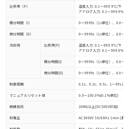
比例帯（P）
温度入力: 0.1～999.9℃/°F（0
アナログ入力: 0.1～999.9%F
積分時間（I）
0～9999s（1s単位）、0.0～99
微分時間（D）
0～9999s（1s単位）、0.0～99
冷却用
比例帯(P)
温度入力: 0.1～999.9℃/°F（0
アナログ入力: 0.1～999.9%F
積分時間(I)
0～9999s（1s単位）、0.0～99
微分時間(D)
0～9999s（1s単位）、0.0～99
制御周期
0.1s、0.2s、0.5s、1～99s (1
マニュアルリセット値
0.0～100.0%(0.1%単位)
絶縁抵抗
20MΩ以上(DC500V印加)
※1 対応状況
耐電圧
AC3000V 50/60Hz 1min 
対応済み：EU RoHS指令（10物質）の
非含有に対応した製品が提供可能な商品で
2
耐振動
耐久: 10～55Hz 20m/s
、3軸方