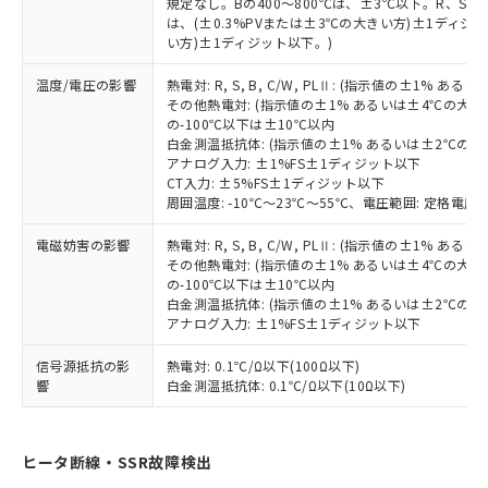
※本証明書は発行日時点で非含有を証明す
規定なし。Bの400～800℃は、±3℃以下。R、S の
用者の範囲」に記載されている法人を
は、(±0.3%PVまたは±3℃の大きい方)±1ディジッ
るもので、過去に遡って非含有を証明する
指します。
い方)±1ディジット以下。)
ものではありません。
また、RoHS指令のフタル酸エステル類４
温度/電圧の影響
熱電対: R, S, B, C/W, PLⅡ: (指示値の±1%
物質の対応では、対応完了までの期間は出
その他熱電対: (指示値の±1% あるいは±4℃の大
荷製品に未対応品が混在することから備考
の-100℃以下は±10℃以内
欄に対応日を記載しておりました。
白金測温抵抗体: (指示値の±1% あるいは±2℃の
既に当社にて対応品への在庫切替を完了
アナログ入力: ±1%FS±1ディジット以下
CT入力: ±5%FS±1ディジット以下
していることから、特段のことがない限
周囲温度: -10℃～23℃～55℃、電圧範囲: 定格電圧の
り、2022年1月12日より割愛しておりま
す。
電磁妨害の影響
熱電対: R, S, B, C/W, PLⅡ: (指示値の±1%
その他熱電対: (指示値の±1% あるいは±4℃の大
の-100℃以下は±10℃以内
白金測温抵抗体: (指示値の±1% あるいは±2℃の
アナログ入力: ±1%FS±1ディジット以下
信号源抵抗の影
熱電対: 0.1℃/Ω以下(100Ω以下)
響
白金測温抵抗体: 0.1℃/Ω以下(10Ω以下)
ヒータ断線・SSR故障検出