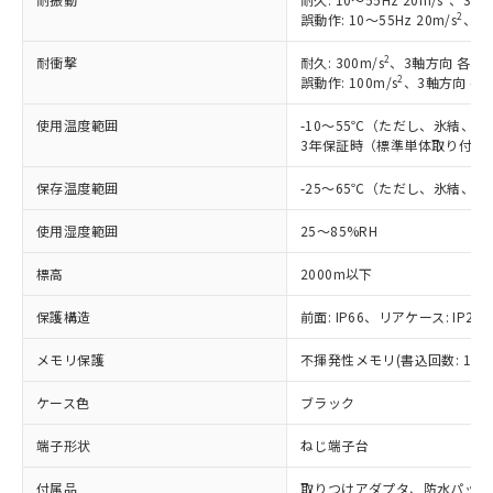
す。
2
誤動作: 10～55Hz 20m/s
、3軸
対応予定：EU RoHS指令（10物質）の非含
ご利用条件
有に対応した製品に切り替える予定のある
2
耐衝撃
耐久: 300m/s
、3軸方向 各3回
2
誤動作: 100m/s
、3軸方向 各
商品です。
対応予定なし：EU RoHS指令（10物質）の
以下の条件をお読みいただき、同意のうえ
使用温度範囲
-10～55℃（ただし、氷結、
非含有に非対応の商品で、対応品を出す予
3年保証時（標準単体取り付け）
ご利用ください。
定はありません。
調査・確認中：EU RoHS指令（10物質）の
本サービスは、当社制御機器事業取扱
保存温度範囲
-25～65℃（ただし、氷結、
※1 中国RoHS○×表
非含有の対応状況を調査中または確認中の
商品の当社在庫状況および標準価格
商品です。
使用湿度範囲
25～85%RH
(税抜)を提供させていただくもので
「○」：最大均質材料含有率が中国RoHSの
非該当品：ライセンス料など無形物で、有
す。
基準値以下であることを示します。
害物質有無と関係のない商品です。
標高
2000m以下
当社制御機器事業取扱商品の中には、
「×」：最大均質材料含有率が中国RoHSの
仕入先様の事情により、非含有部品として
本サービスの対象外となる商品もある
基準値を超えていることを示します。
いたものが、含有品と判明した場合などや
保護構造
前面: IP66、リアケース: IP20、
当社は、これら貴社製品のうち、外国
ことをご了承ください。
「－」：未確認です。当社販売部門へお問
むを得ず変更することがあります。
為替および外国貿易法に定める商品
在庫状況および標準価格照会結果は、
い合わせください。
メモリ保護
不揮発性メモリ(書込回数: 100
（以下｢規制貨物等」という）を輸出
記載している更新日時点での社内デー
*EU RoHS指令（10物質）：
または国外への提供する場合は、日本
記
タに基づき作成されるものであり、閲
説明
ケース色
鉛(Pb) 1000ppm以下、 水銀(Hg) 1000ppm以下、 カド
ブラック
*中国RoHS10物質の基準値 (GB/T26572)：
国政府の輸出許可(または役務取引許
号
覧された時点での実際の在庫および標
ミウム(Cd) 100ppm以下、
Pb(鉛) :1000ppm、 Hg(水銀) : 1000ppm、 Cd(カドミウ
可)を取得するなどの必要な手続きを
六価クロム(Cr(Ⅵ)) 1000ppm以下、ポリ臭化ビフェニル
ム) : 100ppm、
準価格とは異なる場合があることをご
端子形状
ねじ端子台
類(PBB) 1000ppm以下、ポリ臭化ジフェニルエーテル類
Cr(Ⅵ)(六価クロム) : 1000ppm、 PBBs(ポリ臭化ビフェ
とります。
了承ください。
(PBDE) 1000ppm以下、フタル酸ビス(2-エチルヘキシ
○
一定数以上の在庫あり
ニル類) : 1000ppm、 PBDEs(ポリ臭化ジフェニルエーテ
当社は規制貨物を破棄する場合は、完
ル) (DEHP)(別名：DOP) 1000ppm以下、フタル酸ブチ
正式な納期状況および標準価格はお客
付属品
ル類) : 1000ppm、
取りつけアダプタ、防水パッキ