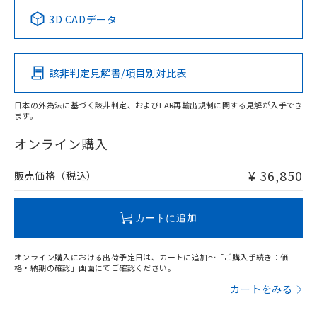
中国 RoHS表
※1 ※2
3D CADデータ
この製品の規格認証/適合状況ページへ
Pb
Hg
Cd
Cr(VI)
その他の認証はこちらのページからご検索ください
該非判定見解書/項目別対比表
X
O
O
O
日本の外為法に基づく該非判定、およびEAR再輸出規制に関する見解が入手でき
ます。
"対応済み"や非含有の記載がされた商品であっても、流通
在庫等で未対応品が混在する可能性があります。
オンライン購入
非含有品が必要な際は、弊社営業部門もしくは販売店へお
問い合わせください。
¥ 36,850
販売価格（税込）
この製品のRoHS/REACH対応状況ページへ
カートに追加
オンライン購入における出荷予定日は、カートに追加～「ご購入手続き：価
格・納期の確認」画面にてご確認ください。
カートをみる