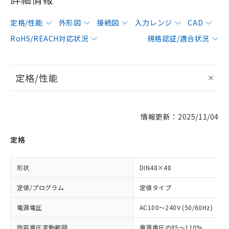
定格/性能
外形図
接続図
入力レンジ
CAD
RoHS/REACH対応状況
規格認証/適合状況
定格/性能
情報更新：2025/11/04
定格
形状
DIN48×48
定値/プログラム
定値タイプ
電源電圧
AC100～240V (50/60Hz)
許容電圧変動範囲
電源電圧の85～110%