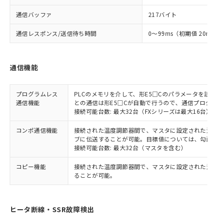
通信バッファ
217バイト
通信レスポンス/送信待ち時間
0～99ms（初期値 20ms
通信機能
プログラムレス
PLCのメモリを介して、形E5□Cのパラメータを読
通信機能
との通信は形E5□Cが自動で行うので、通信プログ
接続可能台数: 最大32台（FXシリーズは最大16台）
コンポ通信機能
接続された温度調節器間で、マスタに設定された温度調
ブに伝送することが可能。目標値については、勾配
接続可能台数: 最大32台（マスタを含む）
コピー機能
接続された温度調節器間で、マスタに設定された温
ることが可能。
ヒータ断線・SSR故障検出