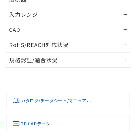
情報更新：2025/11/04
入力レンジ
情報更新：2025/11/04
CAD
ログイン/会員登録いただくと、CADデータをダウンロー
RoHS/REACH対応状況
ドすることができます。
情報更新：2026/7/29
規格認証/適合状況
ログイン/会員登録
EU RoHS
注意事項・凡例
UL認証
CSA認証
CEマーキング
Yes
Yes
Yes
対応状況
対応予定月
※1
※2
ダウンロードデータをご利用いただく前に、以下を必ずお読
みください。
カタログ/データシート/マニュアル
対応済み
ソフトウェアの使用条件
LR型式承認
DNV型式承認
BV型式承認
KR型式承
（イギリス
（ノルウェー
（フランス
（韓国
船舶規格）
船舶規格）
船舶規格）
船舶規格
中国 RoHS
注意事項・凡例
2D CADデータ
Yes
No
No
No