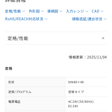
定格/性能
外形図
接続図
入力レンジ
CAD
RoHS/REACH対応状況
規格認証/適合状況
定格/性能
情報更新：2025/11/04
定格
形状
DIN48×48
定値/プログラム
定値タイプ
電源電圧
AC24V (50/60Hz)
DC24V