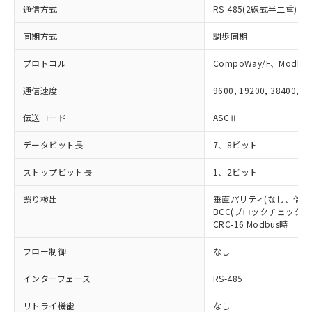
※本証明書は発行日時点で非含有を証明す
通信方式
用者の範囲」に記載されている法人を
RS-485(2線式半二重)
るもので、過去に遡って非含有を証明する
指します。
ものではありません。
同期方式
調歩同期
また、RoHS指令のフタル酸エステル類４
物質の対応では、対応完了までの期間は出
プロトコル
CompoWay/F、Modbus
荷製品に未対応品が混在することから備考
通信速度
9600, 19200, 38400, 5
欄に対応日を記載しておりました。
既に当社にて対応品への在庫切替を完了
伝送コード
ASCⅡ
していることから、特段のことがない限
り、2022年1月12日より割愛しておりま
データビット長
7、8ビット
す。
ストップビット長
1、2ビット
誤り検出
垂直パリティ(なし、偶数
BCC(ブロックチェックキャ
CRC-16 Modbus時
フロー制御
なし
インターフェース
RS-485
リトライ機能
なし