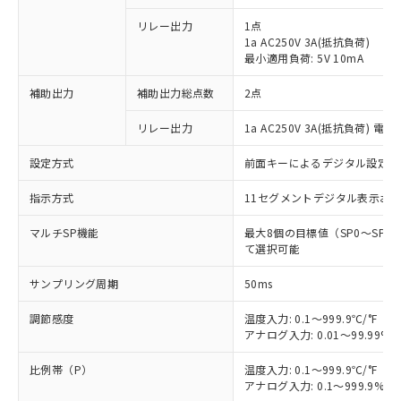
リレー出力
1点
1a AC250V 3A(抵抗負荷)
最小適用負荷: 5V 10mA
補助出力
補助出力総点数
2点
リレー出力
1a AC250V 3A(抵抗負荷) 電
設定方式
前面キーによるデジタル設定
指示方式
11セグメントデジタル表示お
マルチSP機能
最大8個の目標値（SP0～SP
て選択可能
サンプリング周期
50ms
調節感度
温度入力: 0.1～999.9℃/°F（0
アナログ入力: 0.01～99.99%F
比例帯（P）
温度入力: 0.1～999.9℃/°F（0
アナログ入力: 0.1～999.9%F