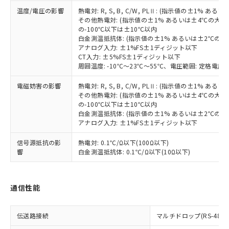
正式な納期状況および標準価格はお客
ルベンジル（BBP） 1000ppm以下、フタル酸ジブチル
全に破砕するなど、違法に輸出されな
DBP(フタル酸ジブチル) : 1000ppm、 DIBP(フタル酸ジ
様のお取引先、またはお客様担当のオ
温度/電圧の影響
熱電対: R, S, B, C/W, PLⅡ: (指示値の±1%
（DBP） 1000ppm以下、フタル酸ジイソブチル
イソブチル) : 1000ppm、 BBP(フタル酸ブチルベンジ
△
一定数には満たないが在庫あり
いよう必要な手段を講じます。
その他熱電対: (指示値の±1% あるいは±4℃の大
ムロン制御機器販売店・当社販売員に
(DIBP) 1000ppm以下
ル) : 1000ppm、
当社は貴社製品を、核兵器、ミサイ
但し、RoHS指令で産業用監視および制御機器に対する
の-100℃以下は±10℃以内
DEHP(フタル酸ビス(2-エチルヘキシル)) : 1000ppm
ご相談ください。
適用除外項目は除く。
白金測温抵抗体: (指示値の±1% あるいは±2℃の
ル、化学兵器、生物兵器またはその他
－
在庫なし(最新の在庫状況につ
オムロン制御機器販売店や当社販売拠
フタル酸エステル類の４物質については閾値を超える意
アナログ入力: ±1%FS±1ディジット以下
武器並びにこれらの製造装置等に一切
いては、お客様のお取引先、ま
図的な使用がないことを確認しています。
点は「
販売ネットワーク
」をご確認
CT入力: ±5%FS±1ディジット以下
※2 環境保護使用期限
使用いたしません。
たはお客様担当のオムロン制御
ください。
周囲温度: -10℃～23℃～55℃、電圧範囲: 定格電圧の
当社は、貴社製品を第三者に販売する
機器販売店・当社販売員にご確
在庫状況および標準価格結果を当社の
※2 対応予定月
「ｅ」：有害物質（10物質）のすべてが基
場合は、上記1、2および3の内容を当
認ください)
事前の承諾なく第三者に漏洩または開
電磁妨害の影響
熱電対: R, S, B, C/W, PLⅡ: (指示値の±1%
準値以下であることを示します。
該第三者に通知します。また当社は、
その他熱電対: (指示値の±1% あるいは±4℃の大
示しないようお願いします。
部品在庫の切り替え状況などにより、予定
「10」：通常の使用状況下において有害物
販売先および販売に係わる関係者が違
の-100℃以下は±10℃以内
マイパーツ機能（部品リスト作成サー
空
受注生産機種、また在庫状況の
月が前後することがあります。
質が外部に漏えいし、環境に深刻な影響を
白金測温抵抗体: (指示値の±1% あるいは±2℃の
法に輸出するおそれがある場合は、取
ビス）をご利用いただくには、I-Web
白
情報を公開していない機種
アナログ入力: ±1%FS±1ディジット以下
及ぼさない年数を意味します。
り引きをいたしません。
メンバーズにご登録されている必要が
「－」：未確認です。当社販売部門へお問
あります。
信号源抵抗の影
熱電対: 0.1℃/Ω以下(100Ω以下)
い合わせください。
お客様が当ウェブサイト上で当社にご
響
白金測温抵抗体: 0.1℃/Ω以下(10Ω以下)
※3 非含有証明書ダウンロード
登録された部品リストについて、当社
および当社の共同利用者が、当社の製
下記の非含有証明書をダウンロードするこ
品・サービスに関するお客様との取
通信性能
とができます。
合意する
キャンセル
引・商談に必要な範囲で利用すること
をご了承ください。
EU RoHS指令（10物質）の非含有証明書
※当社の共同利用者とは、
"個人情報
伝送路接続
マルチドロップ(RS-485)
51物質の非含有証明書（当社基準）
の共同利用に関して"
の「1.共同利