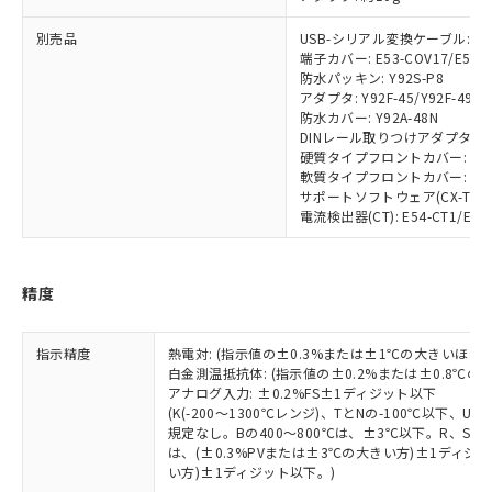
す。
別売品
USB-シリアル変換ケーブル: E58
対応予定：EU RoHS指令（10物質）の非含
ご利用条件
端子カバー: E53-COV17/E53-
有に対応した製品に切り替える予定のある
防水パッキン: Y92S-P8
商品です。
アダプタ: Y92F-45/Y92F-49
対応予定なし：EU RoHS指令（10物質）の
防水カバー: Y92A-48N
以下の条件をお読みいただき、同意のうえ
非含有に非対応の商品で、対応品を出す予
DINレール取りつけアダプタ: Y92
ご利用ください。
定はありません。
硬質タイプフロントカバー: Y92A
軟質タイプフロントカバー: Y92A
調査・確認中：EU RoHS指令（10物質）の
本サービスは、当社制御機器事業取扱
サポートソフトウェア(CX-Thermo)
※1 中国RoHS○×表
非含有の対応状況を調査中または確認中の
商品の当社在庫状況および標準価格
電流検出器(CT): E54-CT1/E54-
商品です。
(税抜)を提供させていただくもので
「○」：最大均質材料含有率が中国RoHSの
非該当品：ライセンス料など無形物で、有
す。
基準値以下であることを示します。
害物質有無と関係のない商品です。
当社制御機器事業取扱商品の中には、
精度
「×」：最大均質材料含有率が中国RoHSの
仕入先様の事情により、非含有部品として
本サービスの対象外となる商品もある
基準値を超えていることを示します。
いたものが、含有品と判明した場合などや
当社は、これら貴社製品のうち、外国
ことをご了承ください。
「－」：未確認です。当社販売部門へお問
むを得ず変更することがあります。
為替および外国貿易法に定める商品
在庫状況および標準価格照会結果は、
指示精度
熱電対: (指示値の±0.3%または±1℃の大きいほう
い合わせください。
（以下｢規制貨物等」という）を輸出
白金測温抵抗体: (指示値の±0.2%または±0.8℃
記載している更新日時点での社内デー
*EU RoHS指令（10物質）：
または国外への提供する場合は、日本
アナログ入力: ±0.2%FS±1ディジット以下
記
タに基づき作成されるものであり、閲
説明
鉛(Pb) 1000ppm以下、 水銀(Hg) 1000ppm以下、 カド
*中国RoHS10物質の基準値 (GB/T26572)：
(K(-200～1300℃レンジ)、TとNの-100℃以下、
国政府の輸出許可(または役務取引許
号
覧された時点での実際の在庫および標
ミウム(Cd) 100ppm以下、
Pb(鉛) :1000ppm、 Hg(水銀) : 1000ppm、 Cd(カドミウ
規定なし。Bの400～800℃は、±3℃以下。R、S の
可)を取得するなどの必要な手続きを
六価クロム(Cr(Ⅵ)) 1000ppm以下、ポリ臭化ビフェニル
ム) : 100ppm、
準価格とは異なる場合があることをご
は、(±0.3%PVまたは±3℃の大きい方)±1ディジッ
類(PBB) 1000ppm以下、ポリ臭化ジフェニルエーテル類
Cr(Ⅵ)(六価クロム) : 1000ppm、 PBBs(ポリ臭化ビフェ
とります。
了承ください。
(PBDE) 1000ppm以下、フタル酸ビス(2-エチルヘキシ
い方)±1ディジット以下。)
○
一定数以上の在庫あり
ニル類) : 1000ppm、 PBDEs(ポリ臭化ジフェニルエーテ
当社は規制貨物を破棄する場合は、完
ル) (DEHP)(別名：DOP) 1000ppm以下、フタル酸ブチ
ル類) : 1000ppm、