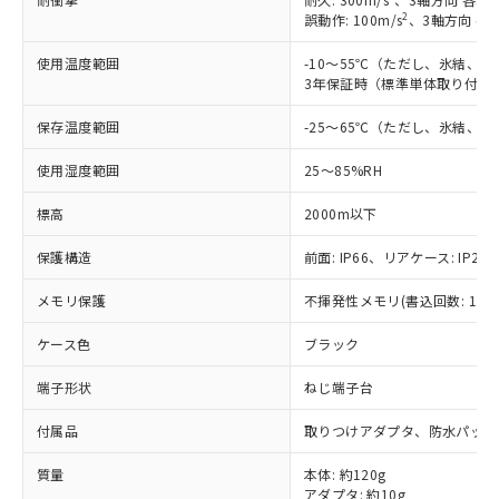
2
誤動作: 100m/s
、3軸方向 各
使用温度範囲
-10～55℃（ただし、氷結、
3年保証時（標準単体取り付け）
保存温度範囲
-25～65℃（ただし、氷結、
使用湿度範囲
25～85%RH
標高
2000m以下
保護構造
前面: IP66、リアケース: IP20、
メモリ保護
不揮発性メモリ(書込回数: 100
ケース色
ブラック
端子形状
ねじ端子台
※1 対応状況
付属品
取りつけアダプタ、防水パッキ
対応済み：EU RoHS指令（10物質）の
質量
本体: 約120g
非含有に対応した製品が提供可能な商品で
アダプタ: 約10g