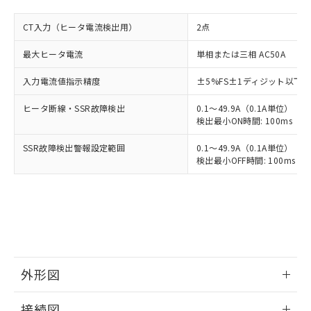
CT入力（ヒータ電流検出用）
2点
最大ヒータ電流
単相または三相 AC50A
入力電流値指示精度
±5%FS±1ディジット以下
ヒータ断線・SSR故障検出
0.1～49.9A（0.1A単位）
検出最小ON時間: 100ms（制御
SSR故障検出警報設定範囲
0.1～49.9A（0.1A単位）
検出最小OFF時間: 100ms（制
外形図
情報更新：2025/11/04
接続図