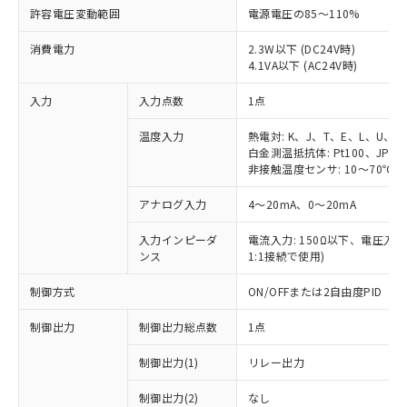
許容電圧変動範囲
電源電圧の85～110%
消費電力
2.3W以下 (DC24V時)
4.1VA以下 (AC24V時)
入力
入力点数
1点
温度入力
熱電対: K、J、T、E、L、U、N
白金測温抵抗体: Pt100、JPt10
非接触温度センサ: 10～70℃、6
アナログ入力
4～20mA、0～20mA
入力インピーダ
電流入力: 150Ω以下、電圧入力:
ンス
1:1接続で使用)
制御方式
ON/OFFまたは2自由度PID
制御出力
制御出力総点数
1点
制御出力(1)
リレー出力
制御出力(2)
なし