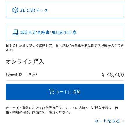
中国 RoHS表
※1 ※2
3D CADデータ
この製品の規格認証/適合状況ページへ
Pb
Hg
Cd
Cr(VI)
その他の認証はこちらのページからご検索ください
該非判定見解書/項目別対比表
X
O
O
O
日本の外為法に基づく該非判定、およびEAR再輸出規制に関する見解が入手でき
ます。
"対応済み"や非含有の記載がされた商品であっても、流通
在庫等で未対応品が混在する可能性があります。
オンライン購入
非含有品が必要な際は、弊社営業部門もしくは販売店へお
問い合わせください。
¥ 48,400
販売価格（税込）
この製品のRoHS/REACH対応状況ページへ
カートに追加
オンライン購入における出荷予定日は、カートに追加～「ご購入手続き：価
格・納期の確認」画面にてご確認ください。
カートをみる