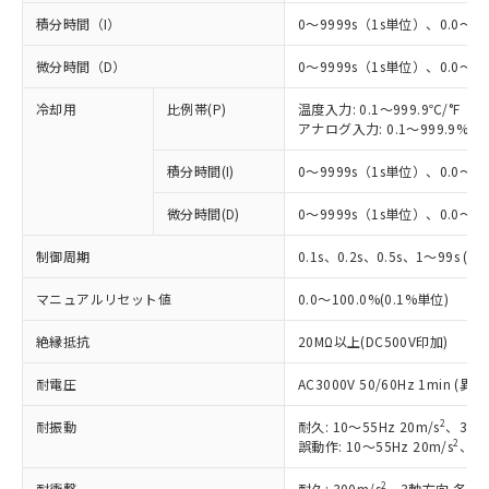
積分時間（I）
0～9999s（1s単位）、0.0～99
微分時間（D）
0～9999s（1s単位）、0.0～99
冷却用
比例帯(P)
温度入力: 0.1～999.9℃/°F（0
アナログ入力: 0.1～999.9%F
積分時間(I)
0～9999s（1s単位）、0.0～99
微分時間(D)
0～9999s（1s単位）、0.0～99
制御周期
0.1s、0.2s、0.5s、1～99s (1
マニュアルリセット値
0.0～100.0%(0.1%単位)
絶縁抵抗
20MΩ以上(DC500V印加)
耐電圧
AC3000V 50/60Hz 1min 
2
耐振動
耐久: 10～55Hz 20m/s
、3軸方
2
誤動作: 10～55Hz 20m/s
、3軸
2
耐衝撃
耐久: 300m/s
、3軸方向 各3回