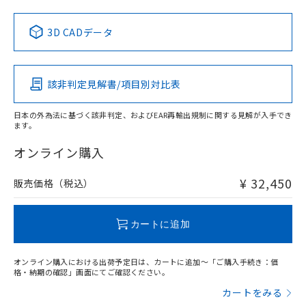
Yes
No
No
No
中国 RoHS表
※1 ※2
3D CADデータ
この製品の規格認証/適合状況ページへ
Pb
Hg
Cd
Cr(VI)
その他の認証はこちらのページからご検索ください
該非判定見解書/項目別対比表
X
O
O
O
日本の外為法に基づく該非判定、およびEAR再輸出規制に関する見解が入手でき
ます。
"対応済み"や非含有の記載がされた商品であっても、流通
在庫等で未対応品が混在する可能性があります。
オンライン購入
非含有品が必要な際は、弊社営業部門もしくは販売店へお
問い合わせください。
¥ 32,450
販売価格（税込）
この製品のRoHS/REACH対応状況ページへ
カートに追加
オンライン購入における出荷予定日は、カートに追加～「ご購入手続き：価
格・納期の確認」画面にてご確認ください。
カートをみる