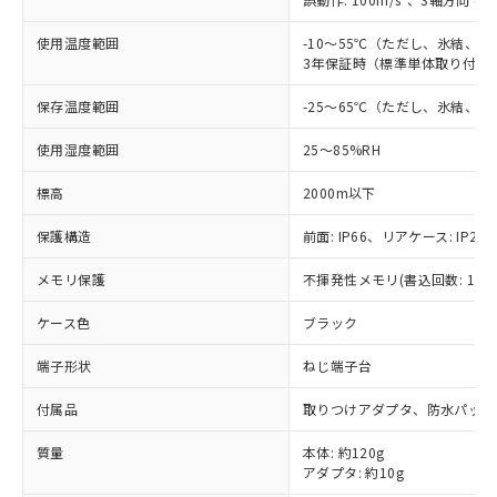
「○」：最大均質材料含有率が中国RoHSの
非該当品：ライセンス料など無形物で、有
す。
基準値以下であることを示します。
害物質有無と関係のない商品です。
使用温度範囲
-10～55℃（ただし、氷結、
当社制御機器事業取扱商品の中には、
「×」：最大均質材料含有率が中国RoHSの
仕入先様の事情により、非含有部品として
3年保証時（標準単体取り付け）
本サービスの対象外となる商品もある
基準値を超えていることを示します。
いたものが、含有品と判明した場合などや
当社は、これら貴社製品のうち、外国
ことをご了承ください。
「－」：未確認です。当社販売部門へお問
むを得ず変更することがあります。
保存温度範囲
-25～65℃（ただし、氷結、
為替および外国貿易法に定める商品
在庫状況および標準価格照会結果は、
い合わせください。
（以下｢規制貨物等」という）を輸出
記載している更新日時点での社内デー
使用湿度範囲
25～85%RH
*EU RoHS指令（10物質）：
または国外への提供する場合は、日本
記
タに基づき作成されるものであり、閲
説明
鉛(Pb) 1000ppm以下、 水銀(Hg) 1000ppm以下、 カド
*中国RoHS10物質の基準値 (GB/T26572)：
国政府の輸出許可(または役務取引許
号
覧された時点での実際の在庫および標
ミウム(Cd) 100ppm以下、
Pb(鉛) :1000ppm、 Hg(水銀) : 1000ppm、 Cd(カドミウ
標高
2000m以下
可)を取得するなどの必要な手続きを
六価クロム(Cr(Ⅵ)) 1000ppm以下、ポリ臭化ビフェニル
ム) : 100ppm、
準価格とは異なる場合があることをご
類(PBB) 1000ppm以下、ポリ臭化ジフェニルエーテル類
Cr(Ⅵ)(六価クロム) : 1000ppm、 PBBs(ポリ臭化ビフェ
とります。
了承ください。
(PBDE) 1000ppm以下、フタル酸ビス(2-エチルヘキシ
保護構造
前面: IP66、リアケース: IP20、
○
一定数以上の在庫あり
ニル類) : 1000ppm、 PBDEs(ポリ臭化ジフェニルエーテ
当社は規制貨物を破棄する場合は、完
ル) (DEHP)(別名：DOP) 1000ppm以下、フタル酸ブチ
正式な納期状況および標準価格はお客
ル類) : 1000ppm、
ルベンジル（BBP） 1000ppm以下、フタル酸ジブチル
全に破砕するなど、違法に輸出されな
DBP(フタル酸ジブチル) : 1000ppm、 DIBP(フタル酸ジ
様のお取引先、またはお客様担当のオ
メモリ保護
不揮発性メモリ(書込回数: 100
（DBP） 1000ppm以下、フタル酸ジイソブチル
イソブチル) : 1000ppm、 BBP(フタル酸ブチルベンジ
△
一定数には満たないが在庫あり
いよう必要な手段を講じます。
ムロン制御機器販売店・当社販売員に
(DIBP) 1000ppm以下
ル) : 1000ppm、
当社は貴社製品を、核兵器、ミサイ
但し、RoHS指令で産業用監視および制御機器に対する
DEHP(フタル酸ビス(2-エチルヘキシル)) : 1000ppm
ケース色
ブラック
ご相談ください。
適用除外項目は除く。
ル、化学兵器、生物兵器またはその他
－
在庫なし(最新の在庫状況につ
オムロン制御機器販売店や当社販売拠
フタル酸エステル類の４物質については閾値を超える意
武器並びにこれらの製造装置等に一切
端子形状
ねじ端子台
いては、お客様のお取引先、ま
図的な使用がないことを確認しています。
点は「
販売ネットワーク
」をご確認
※2 環境保護使用期限
使用いたしません。
たはお客様担当のオムロン制御
ください。
付属品
取りつけアダプタ、防水パッキ
当社は、貴社製品を第三者に販売する
機器販売店・当社販売員にご確
在庫状況および標準価格結果を当社の
※2 対応予定月
「ｅ」：有害物質（10物質）のすべてが基
場合は、上記1、2および3の内容を当
認ください)
事前の承諾なく第三者に漏洩または開
質量
本体: 約120g
準値以下であることを示します。
該第三者に通知します。また当社は、
示しないようお願いします。
アダプタ: 約10g
部品在庫の切り替え状況などにより、予定
「10」：通常の使用状況下において有害物
販売先および販売に係わる関係者が違
マイパーツ機能（部品リスト作成サー
空
受注生産機種、また在庫状況の