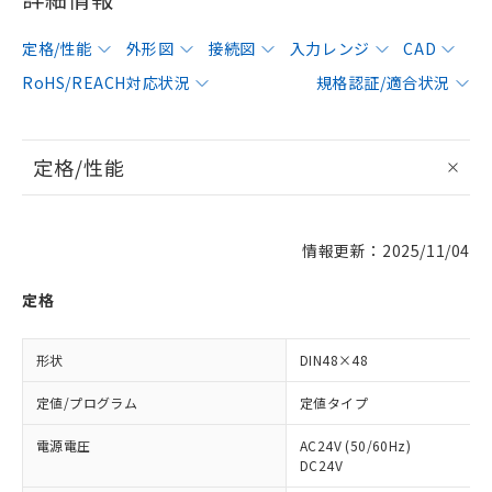
定格/性能
外形図
接続図
入力レンジ
CAD
RoHS/REACH対応状況
規格認証/適合状況
定格/性能
情報更新：2025/11/04
定格
形状
DIN48×48
定値/プログラム
定値タイプ
電源電圧
AC24V (50/60Hz)
DC24V