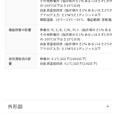
その他熱電対: (指示値の±1% あるいは±4℃の大
の-100℃以下は±10℃以内
白金測温抵抗体: (指示値の±1% あるいは±2℃の
アナログ入力: ±1%FS±1ディジット以下
周囲温度: -10℃～23℃～55℃、電圧範囲: 定格電圧の
電磁妨害の影響
熱電対: R, S, B, C/W, PLⅡ: (指示値の±1%
その他熱電対: (指示値の±1% あるいは±4℃の大
の-100℃以下は±10℃以内
白金測温抵抗体: (指示値の±1% あるいは±2℃の
アナログ入力: ±1%FS±1ディジット以下
信号源抵抗の影
熱電対: 0.1℃/Ω以下(100Ω以下)
響
白金測温抵抗体: 0.1℃/Ω以下(10Ω以下)
外形図
情報更新：2025/11/04