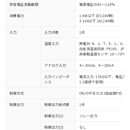
許容電圧変動範囲
電源電圧の85～110%
消費電力
1.6W以下 (DC24V時)
3.1VA以下 (AC24V時)
入力
入力点数
1点
温度入力
熱電対: K、J、T、E、L、U、N
白金測温抵抗体: Pt100、JPt10
非接触温度センサ: 10～70℃、6
アナログ入力
4～20mA、0～20mA
入力インピーダ
電流入力: 150Ω以下、電圧入力:
ンス
1:1接続で使用)
制御方式
ON/OFFまたは2自由度PID
制御出力
制御出力総点数
1点
制御出力(1)
リレー出力
制御出力(2)
なし