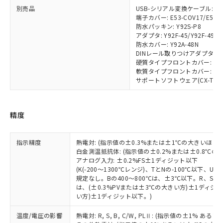
月が前後することがあります。
質が外部に漏えいし、環境に深刻な影響を
法に輸出するおそれがある場合は、取
ビス）をご利用いただくには、I-Web
白
情報を公開していない機種
別売品
USB-シリアル変換ケーブル: E58
及ぼさない年数を意味します。
り引きをいたしません。
メンバーズにご登録されている必要が
端子カバー: E53-COV17/E53-
「－」：未確認です。当社販売部門へお問
防水パッキン: Y92S-P8
あります。
い合わせください。
アダプタ: Y92F-45/Y92F-49
お客様が当ウェブサイト上で当社にご
※3 非含有証明書ダウンロード
防水カバー: Y92A-48N
登録された部品リストについて、当社
DINレール取りつけアダプタ: Y92
および当社の共同利用者が、当社の製
硬質タイプフロントカバー: Y92A
下記の非含有証明書をダウンロードするこ
品・サービスに関するお客様との取
軟質タイプフロントカバー: Y92A
とができます。
合意する
キャンセル
引・商談に必要な範囲で利用すること
サポートソフトウェア(CX-Thermo)
をご了承ください。
EU RoHS指令（10物質）の非含有証明書
※当社の共同利用者とは、
"個人情報
51物質の非含有証明書（当社基準）
の共同利用に関して"
の「1.共同利
精度
※本証明書は発行日時点で非含有を証明す
用者の範囲」に記載されている法人を
るもので、過去に遡って非含有を証明する
指します。
ものではありません。
指示精度
熱電対: (指示値の±0.3%または±1℃の大きいほう
また、RoHS指令のフタル酸エステル類４
白金測温抵抗体: (指示値の±0.2%または±0.8℃
物質の対応では、対応完了までの期間は出
アナログ入力: ±0.2%FS±1ディジット以下
荷製品に未対応品が混在することから備考
(K(-200～1300℃レンジ)、TとNの-100℃以下、
規定なし。Bの400～800℃は、±3℃以下。R、S の
欄に対応日を記載しておりました。
は、(±0.3%PVまたは±3℃の大きい方)±1ディジッ
既に当社にて対応品への在庫切替を完了
い方)±1ディジット以下。)
していることから、特段のことがない限
り、2022年1月12日より割愛しておりま
温度/電圧の影響
熱電対: R, S, B, C/W, PLⅡ: (指示値の±1%
す。