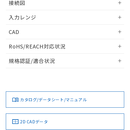
接続図
情報更新：2025/11/04
入力レンジ
情報更新：2025/11/04
CAD
ログイン/会員登録いただくと、CADデータをダウンロー
RoHS/REACH対応状況
ドすることができます。
情報更新：2026/7/29
規格認証/適合状況
ログイン/会員登録
EU RoHS
注意事項・凡例
UL認証
CSA認証
CEマーキング
Yes
Yes
Yes
対応状況
対応予定月
※1
※2
ダウンロードデータをご利用いただく前に、以下を必ずお読
みください。
カタログ/データシート/マニュアル
対応済み
ソフトウェアの使用条件
LR型式承認
DNV型式承認
BV型式承認
KR型式承
（イギリス
（ノルウェー
（フランス
（韓国
船舶規格）
船舶規格）
船舶規格）
船舶規格
中国 RoHS
注意事項・凡例
2D CADデータ