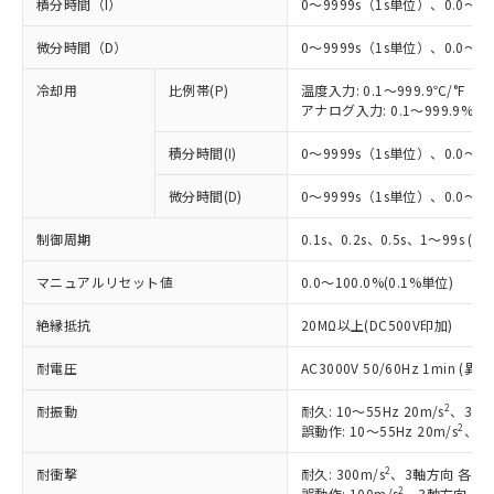
積分時間（I）
0～9999s（1s単位）、0.0～99
微分時間（D）
0～9999s（1s単位）、0.0～99
冷却用
比例帯(P)
温度入力: 0.1～999.9℃/°F（0
アナログ入力: 0.1～999.9%F
積分時間(I)
0～9999s（1s単位）、0.0～99
※1 対応状況
微分時間(D)
0～9999s（1s単位）、0.0～99
対応済み：EU RoHS指令（10物質）の
制御周期
0.1s、0.2s、0.5s、1～99s (1
非含有に対応した製品が提供可能な商品で
す。
マニュアルリセット値
0.0～100.0%(0.1%単位)
対応予定：EU RoHS指令（10物質）の非含
ご利用条件
有に対応した製品に切り替える予定のある
絶縁抵抗
20MΩ以上(DC500V印加)
商品です。
対応予定なし：EU RoHS指令（10物質）の
耐電圧
AC3000V 50/60Hz 1min 
以下の条件をお読みいただき、同意のうえ
非含有に非対応の商品で、対応品を出す予
ご利用ください。
2
耐振動
定はありません。
耐久: 10～55Hz 20m/s
、3軸方
2
誤動作: 10～55Hz 20m/s
、3軸
調査・確認中：EU RoHS指令（10物質）の
本サービスは、当社制御機器事業取扱
※1 中国RoHS○×表
非含有の対応状況を調査中または確認中の
商品の当社在庫状況および標準価格
2
耐衝撃
耐久: 300m/s
、3軸方向 各3回
商品です。
(税抜)を提供させていただくもので
2
誤動作: 100m/s
、3軸方向 各