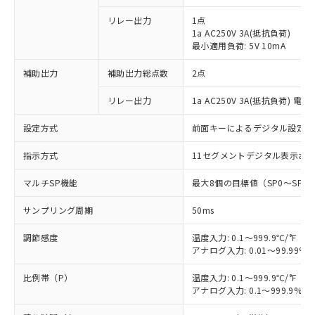
リレー出力
1点
1a AC250V 3A(抵抗負荷)
最小適用負荷: 5V 10mA
補助出力
補助出力総点数
2点
リレー出力
1a AC250V 3A(抵抗負荷) 電
設定方式
前面キーによるデジタル設定
指示方式
11セグメントデジタル表示お
マルチSP機能
最大8個の目標値（SP0～SP
サンプリング周期
50ms
調節感度
温度入力: 0.1～999.9℃/°F（0
アナログ入力: 0.01～99.99%F
比例帯（P）
温度入力: 0.1～999.9℃/°F（0
アナログ入力: 0.1～999.9%F