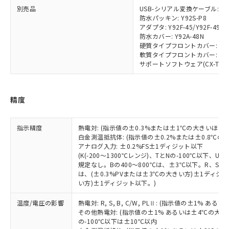
及ぼさない年数を意味します。
り引きをいたしません。
メンバーズにご登録されている必要が
別売品
USB-シリアル変換ケーブル: E58
「－」：未確認です。当社販売部門へお問
防水パッキン: Y92S-P8
あります。
い合わせください。
アダプタ: Y92F-45/Y92F-49
お客様が当ウェブサイト上で当社にご
※3 非含有証明書ダウンロード
防水カバー: Y92A-48N
登録された部品リストについて、当社
硬質タイプフロントカバー: Y92A
および当社の共同利用者が、当社の製
軟質タイプフロントカバー: Y92A
下記の非含有証明書をダウンロードするこ
品・サービスに関するお客様との取
サポートソフトウェア(CX-Thermo)
とができます。
合意する
キャンセル
引・商談に必要な範囲で利用すること
をご了承ください。
EU RoHS指令（10物質）の非含有証明書
※当社の共同利用者とは、
"個人情報
精度
51物質の非含有証明書（当社基準）
の共同利用に関して"
の「1.共同利
※本証明書は発行日時点で非含有を証明す
用者の範囲」に記載されている法人を
るもので、過去に遡って非含有を証明する
指します。
指示精度
熱電対: (指示値の±0.3%または±1℃の大きいほう
ものではありません。
白金測温抵抗体: (指示値の±0.2%または±0.8℃
また、RoHS指令のフタル酸エステル類４
アナログ入力: ±0.2%FS±1ディジット以下
物質の対応では、対応完了までの期間は出
(K(-200～1300℃レンジ)、TとNの-100℃以下、
荷製品に未対応品が混在することから備考
規定なし。Bの400～800℃は、±3℃以下。R、S の
は、(±0.3%PVまたは±3℃の大きい方)±1ディジッ
欄に対応日を記載しておりました。
い方)±1ディジット以下。)
既に当社にて対応品への在庫切替を完了
していることから、特段のことがない限
温度/電圧の影響
熱電対: R, S, B, C/W, PLⅡ: (指示値の±1%
り、2022年1月12日より割愛しておりま
その他熱電対: (指示値の±1% あるいは±4℃の大
す。
の-100℃以下は±10℃以内