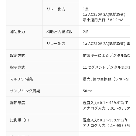
リレー出力
1点
1a AC250V 3A(抵抗負荷)
最小適用負荷: 5V 10mA
補助出力
補助出力総点数
2点
リレー出力
1a AC250V 2A(抵抗負荷) 電
設定方式
前面キーによるデジタル設定
指示方式
11セグメントデジタル表示お
マルチSP機能
最大8個の目標値（SP0～SP
サンプリング周期
50ms
調節感度
温度入力: 0.1～999.9℃/°F（0
アナログ入力: 0.01～99.99%F
比例帯（P）
温度入力: 0.1～999.9℃/°F（0
アナログ入力: 0.1～999.9%F