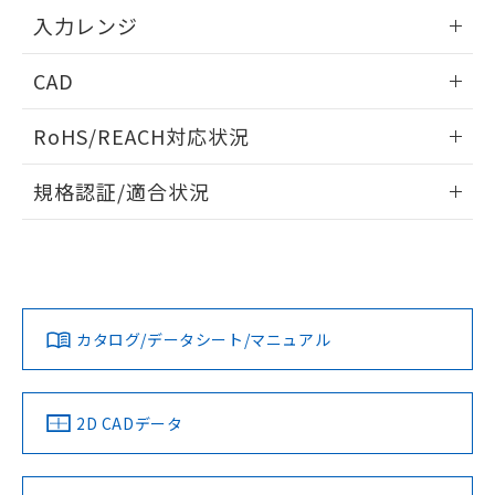
情報更新：2025/11/04
入力レンジ
情報更新：2025/11/04
CAD
ログイン/会員登録いただくと、CADデータをダウンロー
RoHS/REACH対応状況
ドすることができます。
情報更新：2026/7/29
規格認証/適合状況
ログイン/会員登録
EU RoHS
注意事項・凡例
UL認証
CSA認証
CEマーキング
Yes
Yes
Yes
対応状況
対応予定月
※1
※2
ダウンロードデータをご利用いただく前に、以下を必ずお読
みください。
カタログ/データシート/マニュアル
対応済み
ソフトウェアの使用条件
LR型式承認
DNV型式承認
BV型式承認
KR型式承
（イギリス
（ノルウェー
（フランス
（韓国
船舶規格）
船舶規格）
船舶規格）
船舶規格
中国 RoHS
注意事項・凡例
2D CADデータ
Yes
No
No
No
中国 RoHS表
※1 ※2