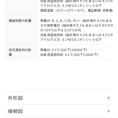
白金測温抵抗体: (指示値の±1% あるいは±2℃の
アナログ入力: ±1%FS±1ディジット以下
周囲温度: -10℃～23℃～55℃、電圧範囲: 定格電圧の
電磁妨害の影響
熱電対: R, S, B, C/W, PLⅡ: (指示値の±1%
その他熱電対: (指示値の±1% あるいは±4℃の大
の-100℃以下は±10℃以内
白金測温抵抗体: (指示値の±1% あるいは±2℃の
アナログ入力: ±1%FS±1ディジット以下
信号源抵抗の影
熱電対: 0.1℃/Ω以下(100Ω以下)
響
白金測温抵抗体: 0.1℃/Ω以下(10Ω以下)
外形図
情報更新：2025/11/04
接続図