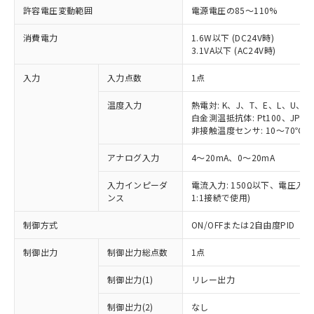
許容電圧変動範囲
電源電圧の85～110%
消費電力
1.6W以下 (DC24V時)
3.1VA以下 (AC24V時)
入力
入力点数
1点
温度入力
熱電対: K、J、T、E、L、U、N
白金測温抵抗体: Pt100、JPt10
非接触温度センサ: 10～70℃、6
アナログ入力
4～20mA、0～20mA
入力インピーダ
電流入力: 150Ω以下、電圧入力:
ンス
1:1接続で使用)
制御方式
ON/OFFまたは2自由度PID
制御出力
制御出力総点数
1点
制御出力(1)
リレー出力
制御出力(2)
なし