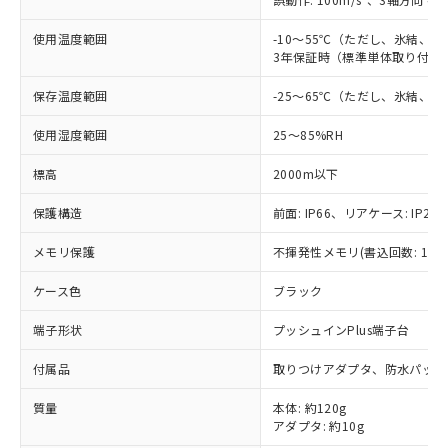
す。
基準値以下であることを示します。
害物質有無と関係のない商品です。
当社制御機器事業取扱商品の中には、
「×」：最大均質材料含有率が中国RoHSの
仕入先様の事情により、非含有部品として
使用温度範囲
-10～55℃（ただし、氷結、
本サービスの対象外となる商品もある
基準値を超えていることを示します。
いたものが、含有品と判明した場合などや
3年保証時（標準単体取り付け）
当社は、これら貴社製品のうち、外国
ことをご了承ください。
「－」：未確認です。当社販売部門へお問
むを得ず変更することがあります。
為替および外国貿易法に定める商品
在庫状況および標準価格照会結果は、
い合わせください。
保存温度範囲
-25～65℃（ただし、氷結、
（以下｢規制貨物等」という）を輸出
記載している更新日時点での社内デー
*EU RoHS指令（10物質）：
または国外への提供する場合は、日本
記
タに基づき作成されるものであり、閲
説明
鉛(Pb) 1000ppm以下、 水銀(Hg) 1000ppm以下、 カド
使用湿度範囲
25～85%RH
*中国RoHS10物質の基準値 (GB/T26572)：
国政府の輸出許可(または役務取引許
号
覧された時点での実際の在庫および標
ミウム(Cd) 100ppm以下、
Pb(鉛) :1000ppm、 Hg(水銀) : 1000ppm、 Cd(カドミウ
可)を取得するなどの必要な手続きを
六価クロム(Cr(Ⅵ)) 1000ppm以下、ポリ臭化ビフェニル
ム) : 100ppm、
準価格とは異なる場合があることをご
標高
2000m以下
類(PBB) 1000ppm以下、ポリ臭化ジフェニルエーテル類
Cr(Ⅵ)(六価クロム) : 1000ppm、 PBBs(ポリ臭化ビフェ
とります。
了承ください。
(PBDE) 1000ppm以下、フタル酸ビス(2-エチルヘキシ
○
一定数以上の在庫あり
ニル類) : 1000ppm、 PBDEs(ポリ臭化ジフェニルエーテ
当社は規制貨物を破棄する場合は、完
ル) (DEHP)(別名：DOP) 1000ppm以下、フタル酸ブチ
正式な納期状況および標準価格はお客
ル類) : 1000ppm、
保護構造
前面: IP66、リアケース: IP20、
ルベンジル（BBP） 1000ppm以下、フタル酸ジブチル
全に破砕するなど、違法に輸出されな
DBP(フタル酸ジブチル) : 1000ppm、 DIBP(フタル酸ジ
様のお取引先、またはお客様担当のオ
（DBP） 1000ppm以下、フタル酸ジイソブチル
イソブチル) : 1000ppm、 BBP(フタル酸ブチルベンジ
△
一定数には満たないが在庫あり
いよう必要な手段を講じます。
メモリ保護
不揮発性メモリ(書込回数: 100
ムロン制御機器販売店・当社販売員に
(DIBP) 1000ppm以下
ル) : 1000ppm、
当社は貴社製品を、核兵器、ミサイ
但し、RoHS指令で産業用監視および制御機器に対する
DEHP(フタル酸ビス(2-エチルヘキシル)) : 1000ppm
ご相談ください。
適用除外項目は除く。
ル、化学兵器、生物兵器またはその他
ケース色
ブラック
－
在庫なし(最新の在庫状況につ
オムロン制御機器販売店や当社販売拠
フタル酸エステル類の４物質については閾値を超える意
武器並びにこれらの製造装置等に一切
いては、お客様のお取引先、ま
図的な使用がないことを確認しています。
点は「
販売ネットワーク
」をご確認
※2 環境保護使用期限
端子形状
プッシュインPlus端子台
使用いたしません。
たはお客様担当のオムロン制御
ください。
当社は、貴社製品を第三者に販売する
機器販売店・当社販売員にご確
在庫状況および標準価格結果を当社の
付属品
※2 対応予定月
取りつけアダプタ、防水パッキ
「ｅ」：有害物質（10物質）のすべてが基
場合は、上記1、2および3の内容を当
認ください)
事前の承諾なく第三者に漏洩または開
準値以下であることを示します。
該第三者に通知します。また当社は、
示しないようお願いします。
質量
本体: 約120g
部品在庫の切り替え状況などにより、予定
「10」：通常の使用状況下において有害物
販売先および販売に係わる関係者が違
マイパーツ機能（部品リスト作成サー
空
受注生産機種、また在庫状況の
アダプタ: 約10g
月が前後することがあります。
質が外部に漏えいし、環境に深刻な影響を
法に輸出するおそれがある場合は、取
ビス）をご利用いただくには、I-Web
白
情報を公開していない機種