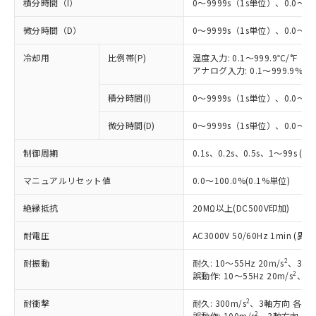
積分時間（I）
0～9999s（1s単位）、0.0～99
微分時間（D）
0～9999s（1s単位）、0.0～99
冷却用
比例帯(P)
温度入力: 0.1～999.9℃/°F（0
アナログ入力: 0.1～999.9%F
積分時間(I)
0～9999s（1s単位）、0.0～99
※1 対応状況
微分時間(D)
0～9999s（1s単位）、0.0～99
対応済み：EU RoHS指令（10物質）の
非含有に対応した製品が提供可能な商品で
制御周期
0.1s、0.2s、0.5s、1～99s (1
す。
対応予定：EU RoHS指令（10物質）の非含
マニュアルリセット値
0.0～100.0%(0.1%単位)
ご利用条件
有に対応した製品に切り替える予定のある
商品です。
絶縁抵抗
20MΩ以上(DC500V印加)
対応予定なし：EU RoHS指令（10物質）の
以下の条件をお読みいただき、同意のうえ
耐電圧
非含有に非対応の商品で、対応品を出す予
AC3000V 50/60Hz 1min 
ご利用ください。
定はありません。
2
耐振動
耐久: 10～55Hz 20m/s
、3軸方
調査・確認中：EU RoHS指令（10物質）の
本サービスは、当社制御機器事業取扱
2
誤動作: 10～55Hz 20m/s
、3軸
※1 中国RoHS○×表
非含有の対応状況を調査中または確認中の
商品の当社在庫状況および標準価格
商品です。
(税抜)を提供させていただくもので
2
耐衝撃
耐久: 300m/s
、3軸方向 各3回
「○」：最大均質材料含有率が中国RoHSの
非該当品：ライセンス料など無形物で、有
2
誤動作: 100m/s
、3軸方向 各