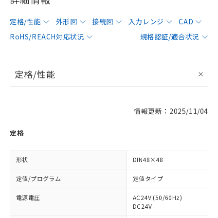
定格/性能
外形図
接続図
入力レンジ
CAD
RoHS/REACH対応状況
規格認証/適合状況
定格/性能
情報更新：2025/11/04
定格
形状
DIN48×48
定値/プログラム
定値タイプ
電源電圧
AC24V (50/60Hz)
DC24V