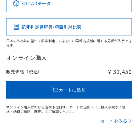
3D CADデータ
この製品の規格認証/適合状況ページへ
Pb
Hg
Cd
Cr(VI)
その他の認証はこちらのページからご検索ください
該非判定見解書/項目別対比表
X
O
O
O
日本の外為法に基づく該非判定、およびEAR再輸出規制に関する見解が入手でき
ます。
"対応済み"や非含有の記載がされた商品であっても、流通
在庫等で未対応品が混在する可能性があります。
オンライン購入
非含有品が必要な際は、弊社営業部門もしくは販売店へお
問い合わせください。
¥ 32,450
販売価格（税込）
この製品のRoHS/REACH対応状況ページへ
カートに追加
オンライン購入における出荷予定日は、カートに追加～「ご購入手続き：価
格・納期の確認」画面にてご確認ください。
カートをみる