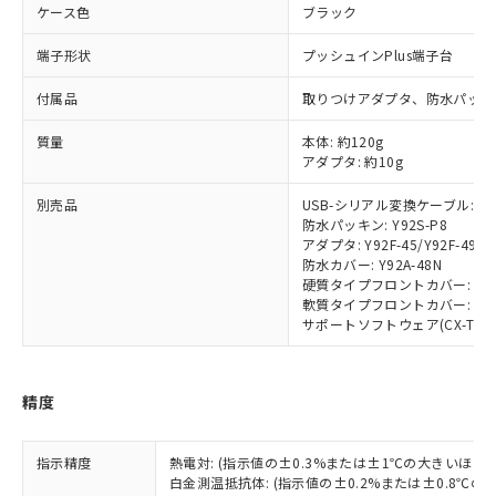
※2 対応予定月
「ｅ」：有害物質（10物質）のすべてが基
場合は、上記1、2および3の内容を当
ケース色
ブラック
認ください)
事前の承諾なく第三者に漏洩または開
準値以下であることを示します。
該第三者に通知します。また当社は、
示しないようお願いします。
部品在庫の切り替え状況などにより、予定
「10」：通常の使用状況下において有害物
端子形状
プッシュインPlus端子台
販売先および販売に係わる関係者が違
マイパーツ機能（部品リスト作成サー
空
受注生産機種、また在庫状況の
月が前後することがあります。
質が外部に漏えいし、環境に深刻な影響を
法に輸出するおそれがある場合は、取
ビス）をご利用いただくには、I-Web
白
情報を公開していない機種
付属品
取りつけアダプタ、防水パッキ
及ぼさない年数を意味します。
り引きをいたしません。
メンバーズにご登録されている必要が
「－」：未確認です。当社販売部門へお問
あります。
質量
本体: 約120g
い合わせください。
お客様が当ウェブサイト上で当社にご
アダプタ: 約10g
※3 非含有証明書ダウンロード
登録された部品リストについて、当社
および当社の共同利用者が、当社の製
別売品
USB-シリアル変換ケーブル: E58
下記の非含有証明書をダウンロードするこ
防水パッキン: Y92S-P8
品・サービスに関するお客様との取
とができます。
アダプタ: Y92F-45/Y92F-49
合意する
キャンセル
引・商談に必要な範囲で利用すること
防水カバー: Y92A-48N
をご了承ください。
硬質タイプフロントカバー: Y92A
EU RoHS指令（10物質）の非含有証明書
※当社の共同利用者とは、
"個人情報
軟質タイプフロントカバー: Y92A
51物質の非含有証明書（当社基準）
の共同利用に関して"
の「1.共同利
サポートソフトウェア(CX-Thermo)
※本証明書は発行日時点で非含有を証明す
用者の範囲」に記載されている法人を
るもので、過去に遡って非含有を証明する
指します。
ものではありません。
精度
また、RoHS指令のフタル酸エステル類４
物質の対応では、対応完了までの期間は出
荷製品に未対応品が混在することから備考
指示精度
熱電対: (指示値の±0.3%または±1℃の大きいほう
欄に対応日を記載しておりました。
白金測温抵抗体: (指示値の±0.2%または±0.8℃