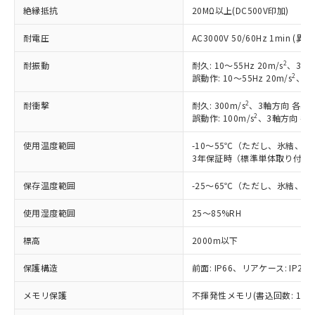
調査・確認中：EU RoHS指令（10物質）の
絶縁抵抗
20MΩ以上(DC500V印加)
本サービスは、当社制御機器事業取扱
※1 中国RoHS○×表
非含有の対応状況を調査中または確認中の
商品の当社在庫状況および標準価格
耐電圧
商品です。
AC3000V 50/60Hz 1min 
(税抜)を提供させていただくもので
「○」：最大均質材料含有率が中国RoHSの
非該当品：ライセンス料など無形物で、有
す。
2
耐振動
基準値以下であることを示します。
耐久: 10～55Hz 20m/s
、3軸方
害物質有無と関係のない商品です。
当社制御機器事業取扱商品の中には、
2
誤動作: 10～55Hz 20m/s
、3軸
「×」：最大均質材料含有率が中国RoHSの
仕入先様の事情により、非含有部品として
本サービスの対象外となる商品もある
基準値を超えていることを示します。
いたものが、含有品と判明した場合などや
当社は、これら貴社製品のうち、外国
ことをご了承ください。
2
耐衝撃
耐久: 300m/s
、3軸方向 各3回
「－」：未確認です。当社販売部門へお問
むを得ず変更することがあります。
為替および外国貿易法に定める商品
2
誤動作: 100m/s
、3軸方向 各
在庫状況および標準価格照会結果は、
い合わせください。
（以下｢規制貨物等」という）を輸出
記載している更新日時点での社内デー
*EU RoHS指令（10物質）：
または国外への提供する場合は、日本
使用温度範囲
-10～55℃（ただし、氷結、
記
タに基づき作成されるものであり、閲
説明
鉛(Pb) 1000ppm以下、 水銀(Hg) 1000ppm以下、 カド
*中国RoHS10物質の基準値 (GB/T26572)：
3年保証時（標準単体取り付け）
国政府の輸出許可(または役務取引許
号
覧された時点での実際の在庫および標
ミウム(Cd) 100ppm以下、
Pb(鉛) :1000ppm、 Hg(水銀) : 1000ppm、 Cd(カドミウ
可)を取得するなどの必要な手続きを
六価クロム(Cr(Ⅵ)) 1000ppm以下、ポリ臭化ビフェニル
ム) : 100ppm、
準価格とは異なる場合があることをご
類(PBB) 1000ppm以下、ポリ臭化ジフェニルエーテル類
保存温度範囲
-25～65℃（ただし、氷結、
Cr(Ⅵ)(六価クロム) : 1000ppm、 PBBs(ポリ臭化ビフェ
とります。
了承ください。
(PBDE) 1000ppm以下、フタル酸ビス(2-エチルヘキシ
○
一定数以上の在庫あり
ニル類) : 1000ppm、 PBDEs(ポリ臭化ジフェニルエーテ
当社は規制貨物を破棄する場合は、完
ル) (DEHP)(別名：DOP) 1000ppm以下、フタル酸ブチ
正式な納期状況および標準価格はお客
ル類) : 1000ppm、
使用湿度範囲
25～85%RH
ルベンジル（BBP） 1000ppm以下、フタル酸ジブチル
全に破砕するなど、違法に輸出されな
DBP(フタル酸ジブチル) : 1000ppm、 DIBP(フタル酸ジ
様のお取引先、またはお客様担当のオ
（DBP） 1000ppm以下、フタル酸ジイソブチル
イソブチル) : 1000ppm、 BBP(フタル酸ブチルベンジ
△
一定数には満たないが在庫あり
いよう必要な手段を講じます。
ムロン制御機器販売店・当社販売員に
(DIBP) 1000ppm以下
ル) : 1000ppm、
標高
2000m以下
当社は貴社製品を、核兵器、ミサイ
但し、RoHS指令で産業用監視および制御機器に対する
DEHP(フタル酸ビス(2-エチルヘキシル)) : 1000ppm
ご相談ください。
適用除外項目は除く。
ル、化学兵器、生物兵器またはその他
－
在庫なし(最新の在庫状況につ
オムロン制御機器販売店や当社販売拠
保護構造
前面: IP66、リアケース: IP20、
フタル酸エステル類の４物質については閾値を超える意
武器並びにこれらの製造装置等に一切
いては、お客様のお取引先、ま
図的な使用がないことを確認しています。
点は「
販売ネットワーク
」をご確認
※2 環境保護使用期限
使用いたしません。
たはお客様担当のオムロン制御
メモリ保護
不揮発性メモリ(書込回数: 100
ください。
当社は、貴社製品を第三者に販売する
機器販売店・当社販売員にご確
在庫状況および標準価格結果を当社の