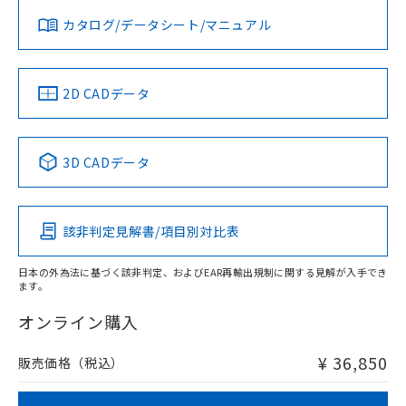
みください。
カタログ/データシート/マニュアル
対応済み
ソフトウェアの使用条件
LR型式承認
DNV型式承認
BV型式承認
KR型式承
（イギリス
（ノルウェー
（フランス
（韓国
船舶規格）
船舶規格）
船舶規格）
船舶規格
中国 RoHS
注意事項・凡例
2D CADデータ
Yes
No
No
No
中国 RoHS表
※1 ※2
3D CADデータ
この製品の規格認証/適合状況ページへ
Pb
Hg
Cd
Cr(VI)
その他の認証はこちらのページからご検索ください
該非判定見解書/項目別対比表
X
O
O
O
日本の外為法に基づく該非判定、およびEAR再輸出規制に関する見解が入手でき
ます。
"対応済み"や非含有の記載がされた商品であっても、流通
在庫等で未対応品が混在する可能性があります。
オンライン購入
非含有品が必要な際は、弊社営業部門もしくは販売店へお
問い合わせください。
¥ 36,850
販売価格（税込）
この製品のRoHS/REACH対応状況ページへ