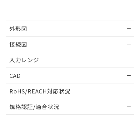
外形図
情報更新：2025/11/04
接続図
情報更新：2025/11/04
入力レンジ
情報更新：2025/11/04
CAD
ログイン/会員登録いただくと、CADデータをダウンロー
RoHS/REACH対応状況
ドすることができます。
情報更新：2026/7/29
規格認証/適合状況
ログイン/会員登録
EU RoHS
注意事項・凡例
UL認証
CSA認証
CEマーキング
Yes
Yes
Yes
対応状況
対応予定月
※1
※2
ダウンロードデータをご利用いただく前に、以下を必ずお読