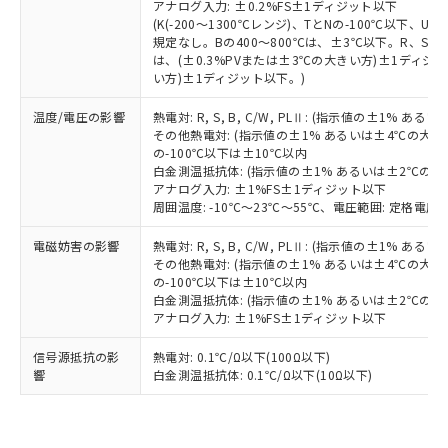
既に当社にて対応品への在庫切替を完了
アナログ入力: ±0.2%FS±1ディジット以下
していることから、特段のことがない限
(K(-200～1300℃レンジ)、TとNの-100℃以下、
り、2022年1月12日より割愛しておりま
規定なし。Bの400～800℃は、±3℃以下。R、S の
は、(±0.3%PVまたは±3℃の大きい方)±1ディジッ
す。
い方)±1ディジット以下。)
温度/電圧の影響
熱電対: R, S, B, C/W, PLⅡ: (指示値の±1%
その他熱電対: (指示値の±1% あるいは±4℃の大
の-100℃以下は±10℃以内
白金測温抵抗体: (指示値の±1% あるいは±2℃の
アナログ入力: ±1%FS±1ディジット以下
周囲温度: -10℃～23℃～55℃、電圧範囲: 定格電圧の
電磁妨害の影響
熱電対: R, S, B, C/W, PLⅡ: (指示値の±1%
その他熱電対: (指示値の±1% あるいは±4℃の大
の-100℃以下は±10℃以内
白金測温抵抗体: (指示値の±1% あるいは±2℃の
アナログ入力: ±1%FS±1ディジット以下
信号源抵抗の影
熱電対: 0.1℃/Ω以下(100Ω以下)
響
白金測温抵抗体: 0.1℃/Ω以下(10Ω以下)