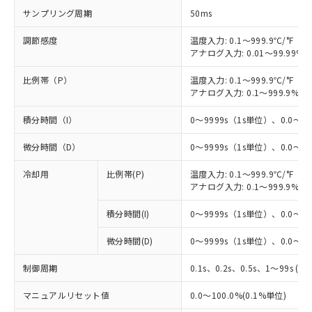
サンプリング周期
50ms
調節感度
温度入力: 0.1～999.9℃/°F（0
アナログ入力: 0.01～99.99%F
比例帯（P）
温度入力: 0.1～999.9℃/°F（0
アナログ入力: 0.1～999.9%F
積分時間（I）
0～9999s（1s単位）、0.0～99
微分時間（D）
0～9999s（1s単位）、0.0～99
※1 対応状況
冷却用
比例帯(P)
温度入力: 0.1～999.9℃/°F（0
アナログ入力: 0.1～999.9%F
対応済み：EU RoHS指令（10物質）の
非含有に対応した製品が提供可能な商品で
積分時間(I)
0～9999s（1s単位）、0.0～99
す。
対応予定：EU RoHS指令（10物質）の非含
微分時間(D)
0～9999s（1s単位）、0.0～99
ご利用条件
有に対応した製品に切り替える予定のある
商品です。
制御周期
0.1s、0.2s、0.5s、1～99s (1
対応予定なし：EU RoHS指令（10物質）の
以下の条件をお読みいただき、同意のうえ
非含有に非対応の商品で、対応品を出す予
マニュアルリセット値
0.0～100.0%(0.1%単位)
ご利用ください。
定はありません。