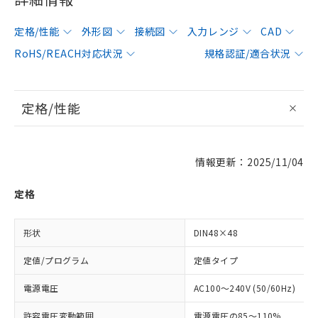
定格/性能
外形図
接続図
入力レンジ
CAD
RoHS/REACH対応状況
規格認証/適合状況
定格/性能
情報更新：2025/11/04
定格
形状
DIN48×48
定値/プログラム
定値タイプ
電源電圧
AC100～240V (50/60Hz)
許容電圧変動範囲
電源電圧の85～110%