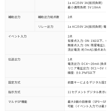
1a AC250V 3A(抵抗負荷)
最小適用負荷: 5V 10mA
補助出力
補助出力総点数
2点
リレー出力
1a AC250V 2A(抵抗負荷) 電
イベント入力
2点
有接点入力: ON: 1kΩ以下、OFF
無接点入力: ON: 残留電圧1.5V
流出電流: 約7mA(1接点あたり)
伝送出力
1点
電流出力: DC4～20mA (負荷: 
リニア電圧出力: DC1～5V（負荷
精度: ±0.3%FS以下
設定方式
前面キーによるデジタル設定
指示方式
11セグメントデジタル表示お
マルチSP機能
最大8個の目標値（SP0～SP
可能（イベント入力では最大4