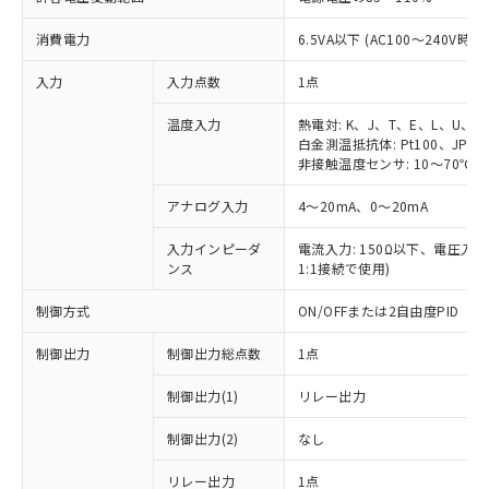
消費電力
6.5VA以下 (AC100～240V時)
入力
入力点数
1点
温度入力
熱電対: K、J、T、E、L、U、N
白金測温抵抗体: Pt100、JPt10
非接触温度センサ: 10～70℃、6
アナログ入力
4～20mA、0～20mA
入力インピーダ
電流入力: 150Ω以下、電圧入力:
ンス
1:1接続で使用)
制御方式
ON/OFFまたは2自由度PID
制御出力
制御出力総点数
1点
制御出力(1)
リレー出力
制御出力(2)
なし
リレー出力
1点