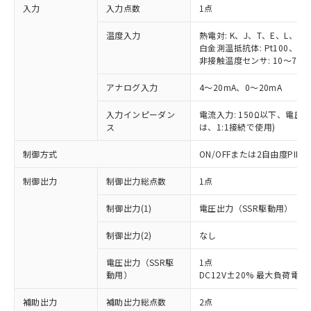
入力
入力点数
1点
温度入力
熱電対: K、J、T、E、L、U
白金測温抵抗体: Pt100、JPt
非接触温度センサ: 10～70℃
アナログ入力
4～20mA、0～20mA
入力インピーダン
電流入力: 150Ω以下、電圧入力
ス
は、1:1接続で使用)
制御方式
ON/OFFまたは2自由度PI
制御出力
制御出力総点数
1点
制御出力(1)
電圧出力（SSR駆動用）
制御出力(2)
なし
電圧出力（SSR駆
1点
動用）
DC12V±20% 最大負荷電流
補助出力
補助出力総点数
2点