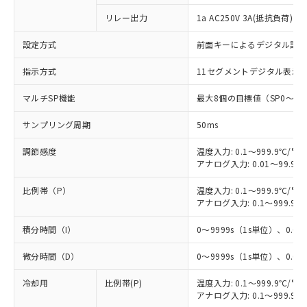
リレー出力
1a AC250V 3A(抵抗負荷) 
設定方式
前面キーによるデジタル設
指示方式
11セグメントデジタル表示
マルチSP機能
最大8個の目標値（SP0～S
サンプリング周期
50ms
調節感度
温度入力: 0.1～999.9℃/°F
アナログ入力: 0.01～99.99
比例帯（P）
温度入力: 0.1～999.9℃/°F
アナログ入力: 0.1～999.9%
積分時間（I）
0～9999s（1s単位）、0.0～
微分時間（D）
0～9999s（1s単位）、0.0～
冷却用
比例帯(P)
温度入力: 0.1～999.9℃/°F
アナログ入力: 0.1～999.9%