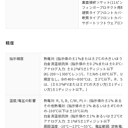
「－」：未確認です。当社販売部門へお問
裏面接続ソケット(11ピンタイプ)
あります。
い合わせください。
フィンガープロテクト用端子カバ
お客様が当ウェブサイト上で当社にご
硬質タイプフロントカバー: Y9
※3 非含有証明書ダウンロード
登録された部品リストについて、当社
軟質タイプフロントカバー: Y9
および当社の共同利用者が、当社の製
サポートソフトウェア(CX-Therm
下記の非含有証明書をダウンロードするこ
品・サービスに関するお客様との取
とができます。
合意する
キャンセル
引・商談に必要な範囲で利用すること
をご了承ください。
精度
EU RoHS指令（10物質）の非含有証明書
※当社の共同利用者とは、
"個人情報
51物質の非含有証明書（当社基準）
の共同利用に関して"
の「1.共同利
※本証明書は発行日時点で非含有を証明す
用者の範囲」に記載されている法人を
指示精度
熱電対: (指示値の±1%または±2℃の大きいほう)
るもので、過去に遡って非含有を証明する
白金測温抵抗体: (指示値の±0.2%または±0.8℃
指します。
ものではありません。
アナログ入力: ±0.2%FS±1ディジット以下
また、RoHS指令のフタル酸エステル類４
(K(-200～1300℃レンジ)、TとNの-100℃以下、
規定なし。Bの400～800℃は、±3℃以下。R、S の
物質の対応では、対応完了までの期間は出
は、(±0.3%PVまたは±3℃の大きい方)±1ディジッ
荷製品に未対応品が混在することから備考
い方)±1ディジット以下。)
欄に対応日を記載しておりました。
既に当社にて対応品への在庫切替を完了
温度/電圧の影響
熱電対: R, S, B, C/W, PLⅡ: (指示値の±1%
していることから、特段のことがない限
その他熱電対: (指示値の±1% あるいは±4℃の大
り、2022年1月12日より割愛しておりま
の-100℃以下は±10℃以内
す。
白金測温抵抗体: (指示値の±1% あるいは±2℃の
アナログ入力: ±1%FS±1ディジット以下
周囲温度: -10℃～23℃～55℃、電圧範囲: 定格電圧の