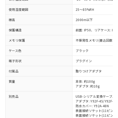
当社制御機器事業取扱商品の中には、
「×」：最大均質材料含有率が中国RoHSの
仕入先様の事情により、非含有部品として
本サービスの対象外となる商品もある
基準値を超えていることを示します。
いたものが、含有品と判明した場合などや
当社は、これら貴社製品のうち、外国
使用湿度範囲
25～85%RH
ことをご了承ください。
「－」：未確認です。当社販売部門へお問
むを得ず変更することがあります。
為替および外国貿易法に定める商品
在庫状況および標準価格照会結果は、
い合わせください。
標高
2000m以下
（以下｢規制貨物等」という）を輸出
記載している更新日時点での社内デー
*EU RoHS指令（10物質）：
または国外への提供する場合は、日本
記
タに基づき作成されるものであり、閲
説明
鉛(Pb) 1000ppm以下、 水銀(Hg) 1000ppm以下、 カド
保護構造
前面: IP50、リアケース: IP2
*中国RoHS10物質の基準値 (GB/T26572)：
国政府の輸出許可(または役務取引許
号
覧された時点での実際の在庫および標
ミウム(Cd) 100ppm以下、
Pb(鉛) :1000ppm、 Hg(水銀) : 1000ppm、 Cd(カドミウ
可)を取得するなどの必要な手続きを
六価クロム(Cr(Ⅵ)) 1000ppm以下、ポリ臭化ビフェニル
ム) : 100ppm、
準価格とは異なる場合があることをご
メモリ保護
不揮発性メモリ(書込回数: 10
類(PBB) 1000ppm以下、ポリ臭化ジフェニルエーテル類
Cr(Ⅵ)(六価クロム) : 1000ppm、 PBBs(ポリ臭化ビフェ
とります。
了承ください。
(PBDE) 1000ppm以下、フタル酸ビス(2-エチルヘキシ
○
一定数以上の在庫あり
ニル類) : 1000ppm、 PBDEs(ポリ臭化ジフェニルエーテ
当社は規制貨物を破棄する場合は、完
ル) (DEHP)(別名：DOP) 1000ppm以下、フタル酸ブチ
正式な納期状況および標準価格はお客
ル類) : 1000ppm、
ケース色
ブラック
ルベンジル（BBP） 1000ppm以下、フタル酸ジブチル
全に破砕するなど、違法に輸出されな
DBP(フタル酸ジブチル) : 1000ppm、 DIBP(フタル酸ジ
様のお取引先、またはお客様担当のオ
（DBP） 1000ppm以下、フタル酸ジイソブチル
イソブチル) : 1000ppm、 BBP(フタル酸ブチルベンジ
△
一定数には満たないが在庫あり
いよう必要な手段を講じます。
ムロン制御機器販売店・当社販売員に
端子形状
プラグイン
(DIBP) 1000ppm以下
ル) : 1000ppm、
当社は貴社製品を、核兵器、ミサイ
但し、RoHS指令で産業用監視および制御機器に対する
DEHP(フタル酸ビス(2-エチルヘキシル)) : 1000ppm
ご相談ください。
適用除外項目は除く。
ル、化学兵器、生物兵器またはその他
－
在庫なし(最新の在庫状況につ
付属品
取りつけアダプタ
オムロン制御機器販売店や当社販売拠
フタル酸エステル類の４物質については閾値を超える意
武器並びにこれらの製造装置等に一切
いては、お客様のお取引先、ま
図的な使用がないことを確認しています。
点は「
販売ネットワーク
」をご確認
※2 環境保護使用期限
使用いたしません。
質量
本体: 約100g
たはお客様担当のオムロン制御
ください。
アダプタ: 約10g
当社は、貴社製品を第三者に販売する
機器販売店・当社販売員にご確
在庫状況および標準価格結果を当社の
※2 対応予定月
「ｅ」：有害物質（10物質）のすべてが基
場合は、上記1、2および3の内容を当
認ください)
事前の承諾なく第三者に漏洩または開
別売品
USB-シリアル変換ケーブル: E5
準値以下であることを示します。
該第三者に通知します。また当社は、
示しないようお願いします。
アダプタ: Y92F-45/Y92F-49
部品在庫の切り替え状況などにより、予定
「10」：通常の使用状況下において有害物
販売先および販売に係わる関係者が違
マイパーツ機能（部品リスト作成サー
空
受注生産機種、また在庫状況の
防水カバー: Y92A-48N
月が前後することがあります。
質が外部に漏えいし、環境に深刻な影響を
法に輸出するおそれがある場合は、取
ビス）をご利用いただくには、I-Web
表面接続ソケット(11ピンタイプ)
白
情報を公開していない機種
及ぼさない年数を意味します。
り引きをいたしません。
表面接続ソケット(11ピン、フィ
メンバーズにご登録されている必要が