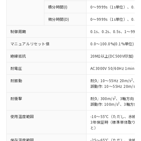
積分時間(I)
0～9999s（1s単位）、0.0～
微分時間(D)
0～9999s（1s単位）、0.0～
制御周期
0.1s、0.2s、0.5s、1～99s 
※1 対応状況
マニュアルリセット値
0.0～100.0%(0.1%単位)
対応済み：EU RoHS指令（10物質）の
絶縁抵抗
20MΩ以上(DC500V印加)
非含有に対応した製品が提供可能な商品で
す。
耐電圧
AC3000V 50/60Hz 1mi
対応予定：EU RoHS指令（10物質）の非含
ご利用条件
有に対応した製品に切り替える予定のある
2
耐振動
耐久: 10～55Hz 20m/s
、3
商品です。
2
誤動作: 10～55Hz 20m/s
、
対応予定なし：EU RoHS指令（10物質）の
以下の条件をお読みいただき、同意のうえ
非含有に非対応の商品で、対応品を出す予
2
耐衝撃
耐久: 300m/s
、3軸方向 各
ご利用ください。
2
誤動作: 100m/s
、3軸方向 
定はありません。
調査・確認中：EU RoHS指令（10物質）の
本サービスは、当社制御機器事業取扱
使用温度範囲
-10～55℃（ただし、氷結
※1 中国RoHS○×表
非含有の対応状況を調査中または確認中の
商品の当社在庫状況および標準価格
3年保証時（標準単体取り付け
商品です。
(税抜)を提供させていただくもので
と）
「○」：最大均質材料含有率が中国RoHSの
非該当品：ライセンス料など無形物で、有
す。
基準値以下であることを示します。
害物質有無と関係のない商品です。
保存温度範囲
-25～65℃（ただし、氷結