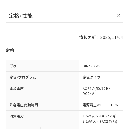
定格/性能
情報更新：2025/11/04
定格
形状
DIN48×48
定値/プログラム
定値タイプ
電源電圧
AC24V (50/60Hz)
DC24V
許容電圧変動範囲
電源電圧の85～110%
消費電力
1.6W以下 (DC24V時)
3.1VA以下 (AC24V時)