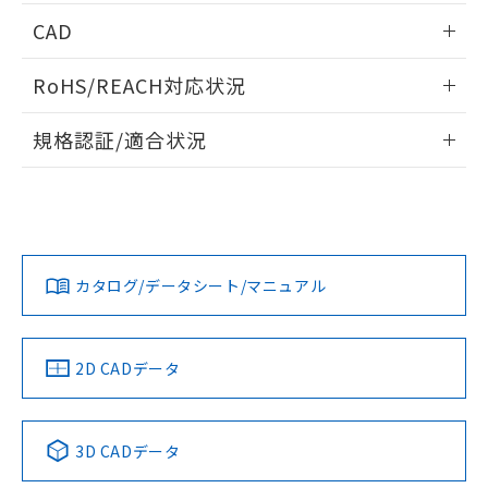
情報更新：2025/11/04
CAD
ログイン/会員登録いただくと、CADデータをダウンロー
RoHS/REACH対応状況
ドすることができます。
情報更新：2026/7/29
規格認証/適合状況
ログイン/会員登録
EU RoHS
注意事項・凡例
UL認証
CSA認証
CEマーキング
Yes
Yes
Yes
対応状況
対応予定月
※1
※2
ダウンロードデータをご利用いただく前に、以下を必ずお読
みください。
カタログ/データシート/マニュアル
対応済み
ソフトウェアの使用条件
LR型式承認
DNV型式承認
BV型式承認
KR型式承
（イギリス
（ノルウェー
（フランス
（韓国
船舶規格）
船舶規格）
船舶規格）
船舶規格
中国 RoHS
注意事項・凡例
2D CADデータ
Yes
No
No
No
中国 RoHS表
※1 ※2
3D CADデータ
この製品の規格認証/適合状況ページへ
Pb
Hg
Cd
Cr(VI)