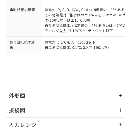
電磁妨害の影響
熱電対: R, S, B, C/W, PLⅡ: (指示値の±1%
その他熱電対: (指示値の±1% あるいは±4℃の大
の-100℃以下は±10℃以内
白金測温抵抗体: (指示値の±1% あるいは±2℃の
アナログ入力: ±1%FS±1ディジット以下
信号源抵抗の影
熱電対: 0.1℃/Ω以下(100Ω以下)
響
白金測温抵抗体: 0.1℃/Ω以下(10Ω以下)
外形図
情報更新：2025/11/04
接続図
情報更新：2025/11/04
入力レンジ