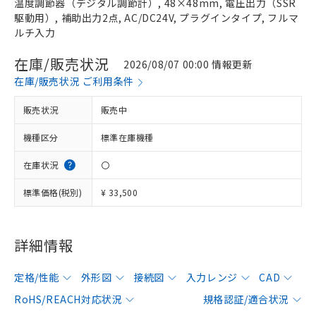
温度調節器（デジタル調節計）, 48×48mm, 電圧出力（SSR
駆動用）, 補助出力2点, AC/DC24V, プラグインタイプ, フルマ
ルチ入力
在庫/販売状況
2026/08/07 00:00 情報更新
在庫/販売状況 ご利用条件
販売状況
販売中
機種区分
標準在庫機種
在庫状況
〇
標準価格(税別)
¥ 33,500
詳細情報
定格/性能
外形図
接続図
入力レンジ
CAD
RoHS/REACH対応状況
規格認証/適合状況