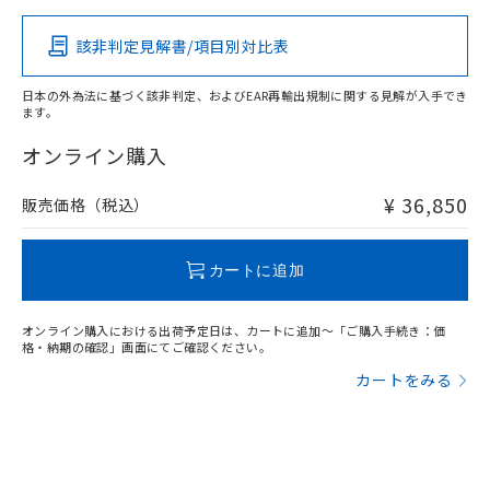
その他の認証はこちらのページからご検索ください
該非判定見解書/項目別対比表
X
O
O
O
日本の外為法に基づく該非判定、およびEAR再輸出規制に関する見解が入手でき
ます。
"対応済み"や非含有の記載がされた商品であっても、流通
在庫等で未対応品が混在する可能性があります。
オンライン購入
非含有品が必要な際は、弊社営業部門もしくは販売店へお
問い合わせください。
¥ 36,850
販売価格（税込）
この製品のRoHS/REACH対応状況ページへ
カートに追加
オンライン購入における出荷予定日は、カートに追加～「ご購入手続き：価
格・納期の確認」画面にてご確認ください。
カートをみる