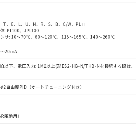
J、T、E、L、U、N、R、S、B、C/W、PLⅡ
 Pt100、JPt100
サ: 10～70℃、60～120℃、115～165℃、140～260℃
0～20mA
50Ω以下、電圧入力: 1MΩ以上(形ES2-HB-N/THB-Nを接続する際は、
または2自由度PID（オートチューニング付き）
SR駆動用）