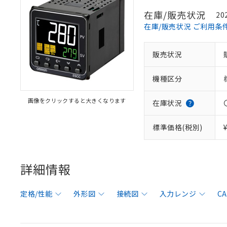
在庫/販売状況
20
在庫/販売状況 ご利用条
販売状況
機種区分
画像をクリックすると大きくなります
在庫状況
標準価格(税別)
詳細情報
定格/性能
外形図
接続図
入力レンジ
C