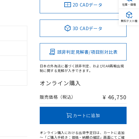
2D CADデータ
在庫・価格
無料テスト機
3D CADデータ
該非判定見解書/項目別対比表
日本の外為法に基づく該非判定、およびEAR再輸出規
制に関する見解が入手できます。
オンライン購入
¥ 46,750
販売価格（税込）
カートに追加
オンライン購入における出荷予定日は、カートに追加
～「ご購入手続き：価格・納期の確認」画面にてご確