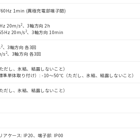
0/60Hz 1min (異極充電部端子間)
2
Hz 20m/s
、3軸方向 2h
2
5Hz 20m/s
、3軸方向 10min
2
s
、3軸方向 各3回
2
/s
、3軸方向 各3回
℃（ただし、氷結、結露しないこと）
標準単体取り付け）: -10～50℃（ただし、氷結、結露しないこと）
℃（ただし、氷結、結露しないこと）
リアケース: IP20、端子部: IP00