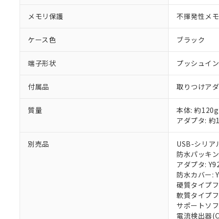
メモリ保護
不揮発性メモリ
ケース色
ブラック
端子形状
プッシュイン
付属品
取りつけア
質量
本体: 約120g
アダプタ: 約1
別売品
USB-シリアル
防水パッキン: 
アダプタ: Y92
防水カバー: Y
硬質タイプフロ
軟質タイプフロ
サポートソフトウ
電流検出器(CT)