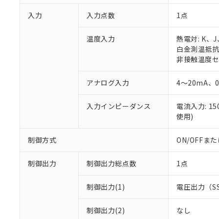
入力
入力点数
1点
温度入力
熱電対: K、
白金測温抵抗体:
非接触温度セン
アナログ入力
4～20mA、
入力インピーダンス
電流入力: 1
使用)
制御方式
ON/OFF
制御出力
制御出力総点数
1点
制御出力(1)
電圧出力（S
制御出力(2)
なし