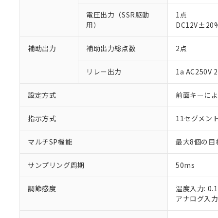
電圧出力（SSR駆動
1点
用）
DC12V±2
補助出力
補助出力総点数
2点
※1 対応状況
リレー出力
1a AC250
対応済み：EU
設定方式
前面キーに
対応予定：EU R
対応予定なし：EU
指示方式
11セグメン
調査・確認中：EU
ご利用条件
非該当品：ライセ
※1 中国RoHS
マルチSP機能
最大8個の目
仕入先様の事情に
があります。
以下の条件をお読
「○」：最大均質
サンプリング周期
50ms
「×」：最大均質
本サービスは
当社は、これ
*EU RoHS指令（10物
「－」：未確認で
鉛(Pb) 1000ppm以下、
くものです。
う）を輸出ま
調節感度
温度入力: 0.1
記
説明
六価クロム(Cr(Ⅵ)) 1
当社制御機器
などの必要な
フタル酸ビス(2-エチルヘ
アナログ入力: 
号
*中国RoHS10物質の基準値 
ル（DBP） 1000ppm
在庫状況およ
当社は規制貨
Pb(鉛) :1000ppm、 Hg
但し、RoHS指令で産
のであり、閲
ます。
Cr(Ⅵ)(六価クロム) : 
フタル酸エステル類の４