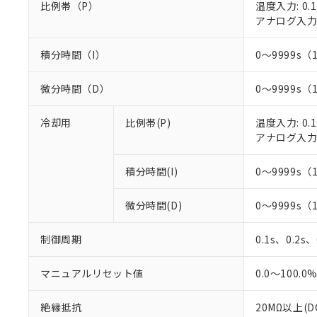
比例帯（P）
温度入力: 0.1
○
一定数以
DBP(フタル酸ジブチル) :
い。
当社は貴社製
DEHP(フタル酸ビス(2-エ
アナログ入力: 
正式な納期状
置等に一切使
当社販売員に
※2 対応予定月
△
一定数に
当社は、貴社
オムロン制御
積分時間（I）
0～9999s（
また当社は、
※2 環境保護使
在庫状況およ
部品在庫の切り替
たしません。
－
在庫なし
す。
「ｅ」：有害物質
微分時間（D）
0～9999s（
機器販売
マイパーツ機
「10」：通常の
ている必要が
味します。
冷却用
比例帯(P)
温度入力: 0.1
空
受注生産
お客様が当ウ
※3 非含有証明
「－」：未確認で
アナログ入力: 
白
が、当社の製
さい。
下記の非含有証明
積分時間(I)
0～9999s（
※当社の共同
いる法人を指
EU RoHS指令（
51物質の非含有証
微分時間(D)
0～9999s（
※本証明書は発行
また、RoHS指
制御周期
0.1s、0.2s
混在することから
既に当社にて対応
マニュアルリセット値
0.0～100.0
り割愛しておりま
絶縁抵抗
20MΩ以上(D