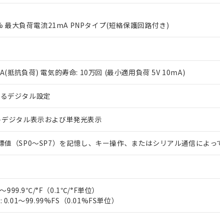
0% 最大負荷電流21mA PNPタイプ(短絡保護回路付き)
V 2A(抵抗負荷) 電気的寿命: 10万回 (最小適用負荷 5V 10mA)
 RoHS指令（10物質）の非含有に対応した製品が提供可能な商品です
よるデジタル設定
oHS指令（10物質）の非含有に対応した製品に切り替える予定のある
 RoHS指令（10物質）の非含有に非対応の商品で、対応品を出す予
トデジタル表示および単発光表示
 RoHS指令（10物質）の非含有の対応状況を調査中または確認中の
ンス料など無形物で、有害物質有無と関係のない商品です。
○×表
標値（SP0～SP7）を記憶し、キー操作、またはシリアル通信によっ
より、非含有部品としていたものが、含有品と判明した場合などやむ
みいただき、同意のうえご利用ください。
材料含有率が中国RoHSの基準値以下であることを示します。
材料含有率が中国RoHSの基準値を超えていることを示します。
、当社制御機器事業取扱商品の当社在庫状況および標準価格(税抜)
ら貴社製品のうち、外国為替および外国貿易法に定める商品（以下｢
質）：
す。当社販売部門へお問い合わせください。
 水銀(Hg) 1000ppm以下、 カドミウム(Cd) 100ppm以下、
たは国外への提供する場合は、日本国政府の輸出許可(または役務取
～999.9℃/°F（0.1℃/°F単位）
000ppm以下、ポリ臭化ビフェニル類(PBB) 1000ppm以下、ポリ臭化ジフェニルエーテル類(P
事業取扱商品の中には、本サービスの対象外となる商品もあること
手続きをとります。
キシル) (DEHP)(別名：DOP) 1000ppm以下、フタル酸ブチルベンジル（BBP） 100
0.01～99.99%FS（0.01%FS単位）
(GB/T26572)：
以下、フタル酸ジイソブチル (DIBP) 1000ppm以下
び標準価格照会結果は、記載している更新日時点での社内データに
物を破棄する場合は、完全に破砕するなど、違法に輸出されないよ
(水銀) : 1000ppm、 Cd(カドミウム) : 100ppm、
業用監視および制御機器に対する適用除外項目は除く。
覧された時点での実際の在庫および標準価格とは異なる場合がある
1000ppm、 PBBs(ポリ臭化ビフェニル類) : 1000ppm、 PBDEs(ポリ臭化ジフェニルエーテル類
物質については閾値を超える意図的な使用がないことを確認しています。