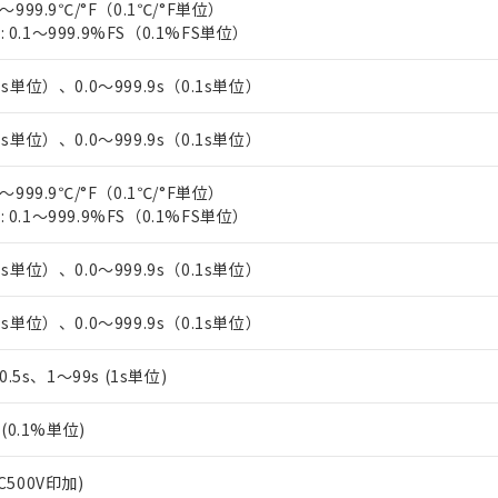
～999.9℃/°F（0.1℃/°F単位）
上の在庫あり
 1000ppm、 DIBP(フタル酸ジイソブチル) : 1000ppm、 BBP(フタル酸ブチルベンジル) :
品を、核兵器、ミサイル、化学兵器、生物兵器またはその他武器並
チルヘキシル)) : 1000ppm
0.1～999.9%FS（0.1%FS単位）
況および標準価格はお客様のお取引先、またはお客様担当のオムロ
用いたしません。
ご相談ください。
は満たないが在庫あり
製品を第三者に販売する場合は、上記1、2および3の内容を当該第
機器販売店や当社販売拠点は「
販売ネットワーク
」をご確認くだ
1s単位）、0.0～999.9s（0.1s単位）
販売先および販売に係わる関係者が違法に輸出するおそれがある場
用期限
び標準価格結果を当社の事前の承諾なく第三者に漏洩または開示し
え状況などにより、予定月が前後することがあります。
(最新の在庫状況については、お客様のお取引先、またはお客様担当
（10物質）のすべてが基準値以下であることを示します。
1s単位）、0.0～999.9s（0.1s単位）
店・当社販売員にご確認ください)
能（部品リスト作成サービス）をご利用いただくには、I-Webメン
使用状況下において有害物質が外部に漏えいし、環境に深刻な影響を
あります。
～999.9℃/°F（0.1℃/°F単位）
機種、また在庫状況の情報を公開していない機種
ェブサイト上で当社にご登録された部品リストについて、当社およ
書ダウンロード
す。当社販売部門へお問い合わせください。
0.1～999.9%FS（0.1%FS単位）
品・サービスに関するお客様との取引・商談に必要な範囲で利用す
合意する
キャンセル
書をダウンロードすることができます。
1s単位）、0.0～999.9s（0.1s単位）
利用者とは、
"個人情報の共同利用に関して"
の「1.共同利用者の
します。
10物質）の非含有証明書
明書（当社基準）
1s単位）、0.0～999.9s（0.1s単位）
日時点で非含有を証明するもので、過去に遡って非含有を証明するも
令のフタル酸エステル類４物質の対応では、対応完了までの期間は出
、0.5s、1～99s (1s単位)
備考欄に対応日を記載しておりました。
品への在庫切替を完了していることから、特段のことがない限り、20
%(0.1%単位)
す。
C500V印加)