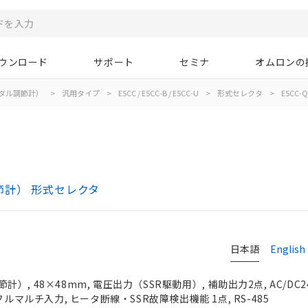
ウンロード
サポート
セミナ
オムロンの
タル調節計）
>
汎用タイプ
>
E5CC / E5CC-B / E5CC-U
>
形式セレクタ
>
E5CC-Q
ル調節計） 形式セレクタ
日本語
English
, 48×48mm, 電圧出力（SSR駆動用）, 補助出力2点, AC/DC2
フルマルチ入力, ヒータ断線・SSR故障検出機能 1点, RS-485