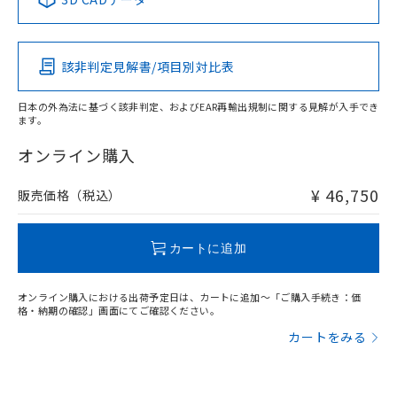
この製品の規格認証/適合状況ページへ
Pb
Hg
Cd
Cr(VI)
その他の認証はこちらのページからご検索ください
該非判定見解書/項目別対比表
X
O
O
O
日本の外為法に基づく該非判定、およびEAR再輸出規制に関する見解が入手でき
ます。
"対応済み"や非含有の記載がされた商品であっても、流通
在庫等で未対応品が混在する可能性があります。
オンライン購入
非含有品が必要な際は、弊社営業部門もしくは販売店へお
問い合わせください。
¥ 46,750
販売価格（税込）
この製品のRoHS/REACH対応状況ページへ
カートに追加
オンライン購入における出荷予定日は、カートに追加～「ご購入手続き：価
格・納期の確認」画面にてご確認ください。
カートをみる