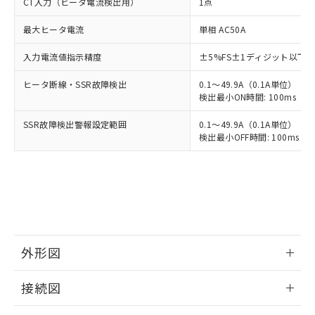
CT入力（ヒータ電流検出用）
1点
最大ヒータ電流
単相 AC50A
入力電流値指示精度
±5%FS±1ディジット以下
ヒータ断線・SSR故障検出
0.1～49.9A（0.1A単位）
検出最小ON時間: 100ms（制御
SSR故障検出警報設定範囲
0.1～49.9A（0.1A単位）
検出最小OFF時間: 100ms（制
外形図
情報更新：2025/11/04
接続図
情報更新：2025/11/04