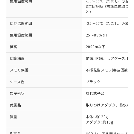
使用温度範囲
-10～55℃（ただし、氷結
3年保証時（標準単体取り付け
と）
保存温度範囲
-25～65℃（ただし、氷結
使用湿度範囲
25～85%RH
標高
2000m以下
保護構造
前面: IP66、リアケース: IP2
メモリ保護
不揮発性メモリ(書込回数: 10
ケース色
ブラック
端子形状
ねじ端子台
付属品
取りつけアダプタ、防水パ
※1 対応状況
質量
本体: 約120g
対応済み：EU RoHS指令（10物質）の
アダプタ: 約10g
非含有に対応した製品が提供可能な商品で
別売品
USB-シリアル変換ケーブル: E5