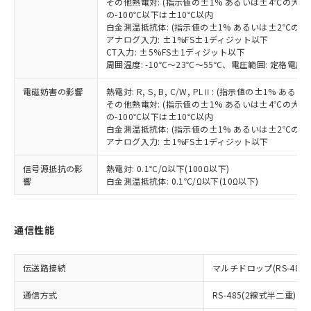
様のお取引先、またはお客様担当のオ
その他熱電対: (指示値の±1% あるいは±4℃の大
（DBP） 1000ppm以下、フタル酸ジイソブチル
イソブチル) : 1000ppm、 BBP(フタル酸ブチルベンジ
△
一定数には満たないが在庫あり
いよう必要な手段を講じます。
の-100℃以下は±10℃以内
ムロン制御機器販売店・当社販売員に
(DIBP) 1000ppm以下
ル) : 1000ppm、
当社は貴社製品を、核兵器、ミサイ
但し、RoHS指令で産業用監視および制御機器に対する
白金測温抵抗体: (指示値の±1% あるいは±2℃の
DEHP(フタル酸ビス(2-エチルヘキシル)) : 1000ppm
ご相談ください。
適用除外項目は除く。
アナログ入力: ±1%FS±1ディジット以下
ル、化学兵器、生物兵器またはその他
－
在庫なし(最新の在庫状況につ
オムロン制御機器販売店や当社販売拠
フタル酸エステル類の４物質については閾値を超える意
CT入力: ±5%FS±1ディジット以下
武器並びにこれらの製造装置等に一切
いては、お客様のお取引先、ま
図的な使用がないことを確認しています。
点は「
販売ネットワーク
」をご確認
周囲温度: -10℃～23℃～55℃、電圧範囲: 定格電圧の
※2 環境保護使用期限
使用いたしません。
たはお客様担当のオムロン制御
ください。
当社は、貴社製品を第三者に販売する
機器販売店・当社販売員にご確
在庫状況および標準価格結果を当社の
電磁妨害の影響
熱電対: R, S, B, C/W, PLⅡ: (指示値の±1%
※2 対応予定月
「ｅ」：有害物質（10物質）のすべてが基
場合は、上記1、2および3の内容を当
認ください)
事前の承諾なく第三者に漏洩または開
その他熱電対: (指示値の±1% あるいは±4℃の大
準値以下であることを示します。
該第三者に通知します。また当社は、
の-100℃以下は±10℃以内
示しないようお願いします。
部品在庫の切り替え状況などにより、予定
「10」：通常の使用状況下において有害物
販売先および販売に係わる関係者が違
白金測温抵抗体: (指示値の±1% あるいは±2℃の
マイパーツ機能（部品リスト作成サー
空
受注生産機種、また在庫状況の
月が前後することがあります。
質が外部に漏えいし、環境に深刻な影響を
アナログ入力: ±1%FS±1ディジット以下
法に輸出するおそれがある場合は、取
ビス）をご利用いただくには、I-Web
白
情報を公開していない機種
及ぼさない年数を意味します。
り引きをいたしません。
メンバーズにご登録されている必要が
信号源抵抗の影
熱電対: 0.1℃/Ω以下(100Ω以下)
「－」：未確認です。当社販売部門へお問
あります。
響
白金測温抵抗体: 0.1℃/Ω以下(10Ω以下)
い合わせください。
お客様が当ウェブサイト上で当社にご
※3 非含有証明書ダウンロード
登録された部品リストについて、当社
および当社の共同利用者が、当社の製
通信性能
下記の非含有証明書をダウンロードするこ
品・サービスに関するお客様との取
とができます。
合意する
キャンセル
引・商談に必要な範囲で利用すること
をご了承ください。
伝送路接続
マルチドロップ(RS-485)
EU RoHS指令（10物質）の非含有証明書
※当社の共同利用者とは、
"個人情報
51物質の非含有証明書（当社基準）
の共同利用に関して"
の「1.共同利
通信方式
RS-485(2線式半二重)
※本証明書は発行日時点で非含有を証明す
用者の範囲」に記載されている法人を