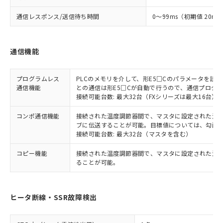
通信レスポンス/送信待ち時間
0～99ms（初期値 20ms
通信機能
プログラムレス
PLCのメモリを介して、形E5□Cのパラメータを読
通信機能
との通信は形E5□Cが自動で行うので、通信プログ
接続可能台数: 最大32台（FXシリーズは最大16台）
コンポ通信機能
接続された温度調節器間で、マスタに設定された温度調
ブに伝送することが可能。目標値については、勾配
接続可能台数: 最大32台（マスタを含む）
コピー機能
接続された温度調節器間で、マスタに設定された温
ることが可能。
ヒータ断線・SSR故障検出