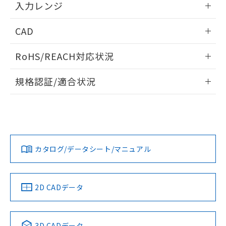
入力レンジ
情報更新：2025/11/04
CAD
ログイン/会員登録いただくと、CADデータをダウンロー
RoHS/REACH対応状況
ドすることができます。
情報更新：2026/7/29
規格認証/適合状況
ログイン/会員登録
EU RoHS
注意事項・凡例
UL認証
CSA認証
CEマーキング
Yes
Yes
Yes
対応状況
対応予定月
※1
※2
ダウンロードデータをご利用いただく前に、以下を必ずお読
みください。
カタログ/データシート/マニュアル
対応済み
ソフトウェアの使用条件
LR型式承認
DNV型式承認
BV型式承認
KR型式承
（イギリス
（ノルウェー
（フランス
（韓国
船舶規格）
船舶規格）
船舶規格）
船舶規格
中国 RoHS
注意事項・凡例
2D CADデータ
Yes
No
No
No
中国 RoHS表
※1 ※2
3D CADデータ