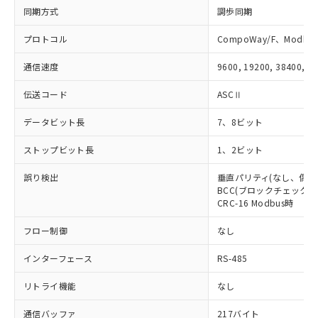
るもので、過去に遡って非含有を証明する
同期方式
指します。
調歩同期
ものではありません。
また、RoHS指令のフタル酸エステル類４
プロトコル
CompoWay/F、Modbus
物質の対応では、対応完了までの期間は出
荷製品に未対応品が混在することから備考
通信速度
9600, 19200, 38400, 5
欄に対応日を記載しておりました。
伝送コード
ASCⅡ
既に当社にて対応品への在庫切替を完了
していることから、特段のことがない限
データビット長
7、8ビット
り、2022年1月12日より割愛しておりま
す。
ストップビット長
1、2ビット
誤り検出
垂直パリティ(なし、偶数
BCC(ブロックチェックキャ
CRC-16 Modbus時
フロー制御
なし
インターフェース
RS-485
リトライ機能
なし
通信バッファ
217バイト