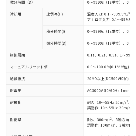
微分時間（D）
0～9999s（1s単位）、0.0～
冷却用
比例帯(P)
温度入力: 0.1～999.9℃/°F
アナログ入力: 0.1～999.9%
積分時間(I)
0～9999s（1s単位）、0.0～
微分時間(D)
0～9999s（1s単位）、0.0～
制御周期
0.1s、0.2s、0.5s、1～99s 
マニュアルリセット値
0.0～100.0%(0.1%単位)
絶縁抵抗
20MΩ以上(DC500V印加)
耐電圧
AC3000V 50/60Hz 1mi
2
耐振動
耐久: 10～55Hz 20m/s
、3
2
誤動作: 10～55Hz 20m/s
、
2
耐衝撃
耐久: 300m/s
、3軸方向 各
2
誤動作: 100m/s
、3軸方向 