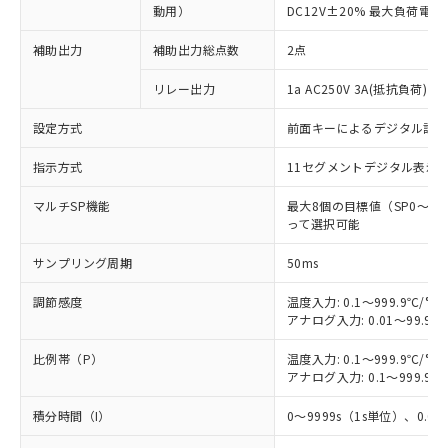
動用）
DC12V±20% 最大負荷電流
補助出力
補助出力総点数
2点
リレー出力
1a AC250V 3A(抵抗負荷) 
設定方式
前面キーによるデジタル設
指示方式
11セグメントデジタル表示
マルチSP機能
最大8個の目標値（SP0～
って選択可能
サンプリング周期
50ms
調節感度
温度入力: 0.1～999.9℃/°F
アナログ入力: 0.01～99.99
比例帯（P）
温度入力: 0.1～999.9℃/°F
アナログ入力: 0.1～999.9%
積分時間（I）
0～9999s（1s単位）、0.0～