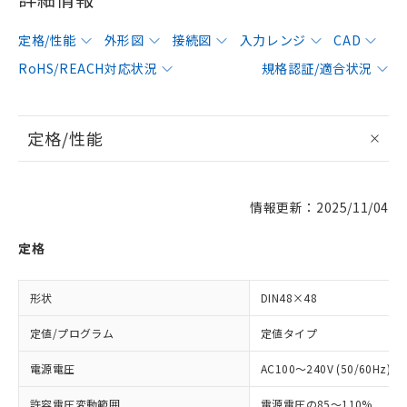
定格/性能
外形図
接続図
入力レンジ
CAD
RoHS/REACH対応状況
規格認証/適合状況
定格/性能
情報更新：2025/11/04
定格
形状
DIN48×48
定値/プログラム
定値タイプ
電源電圧
AC100～240V (50/60Hz)
許容電圧変動範囲
電源電圧の85～110%