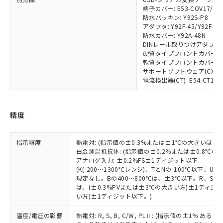
す。
端子カバー: E53-COV17/E53
対応予定：EU RoHS指令（10物質）の非含
ご利用条件
防水パッキン: Y92S-P8
有に対応した製品に切り替える予定のある
アダプタ: Y92F-45/Y92F-49
商品です。
防水カバー: Y92A-48N
対応予定なし：EU RoHS指令（10物質）の
DINレール取りつけアダプタ: Y
以下の条件をお読みいただき、同意のうえ
非含有に非対応の商品で、対応品を出す予
硬質タイプフロントカバー: Y9
ご利用ください。
定はありません。
軟質タイプフロントカバー: Y9
サポートソフトウェア(CX-Therm
調査・確認中：EU RoHS指令（10物質）の
本サービスは、当社制御機器事業取扱
電流検出器(CT): E54-CT1/E54
※1 中国RoHS○×表
非含有の対応状況を調査中または確認中の
商品の当社在庫状況および標準価格
商品です。
(税抜)を提供させていただくもので
「○」：最大均質材料含有率が中国RoHSの
非該当品：ライセンス料など無形物で、有
す。
基準値以下であることを示します。
精度
害物質有無と関係のない商品です。
当社制御機器事業取扱商品の中には、
「×」：最大均質材料含有率が中国RoHSの
仕入先様の事情により、非含有部品として
本サービスの対象外となる商品もある
基準値を超えていることを示します。
いたものが、含有品と判明した場合などや
当社は、これら貴社製品のうち、外国
ことをご了承ください。
指示精度
熱電対: (指示値の±0.3%または±1℃の大きいほう
「－」：未確認です。当社販売部門へお問
むを得ず変更することがあります。
為替および外国貿易法に定める商品
在庫状況および標準価格照会結果は、
白金測温抵抗体: (指示値の±0.2%または±0.8℃
い合わせください。
（以下｢規制貨物等」という）を輸出
アナログ入力: ±0.2%FS±1ディジット以下
記載している更新日時点での社内デー
*EU RoHS指令（10物質）：
または国外への提供する場合は、日本
(K(-200～1300℃レンジ)、TとNの-100℃以下、
記
タに基づき作成されるものであり、閲
説明
鉛(Pb) 1000ppm以下、 水銀(Hg) 1000ppm以下、 カド
*中国RoHS10物質の基準値 (GB/T26572)：
規定なし。Bの400～800℃は、±3℃以下。R、S の
国政府の輸出許可(または役務取引許
号
覧された時点での実際の在庫および標
ミウム(Cd) 100ppm以下、
Pb(鉛) :1000ppm、 Hg(水銀) : 1000ppm、 Cd(カドミウ
は、(±0.3%PVまたは±3℃の大きい方)±1ディジッ
可)を取得するなどの必要な手続きを
六価クロム(Cr(Ⅵ)) 1000ppm以下、ポリ臭化ビフェニル
ム) : 100ppm、
準価格とは異なる場合があることをご
い方)±1ディジット以下。)
類(PBB) 1000ppm以下、ポリ臭化ジフェニルエーテル類
Cr(Ⅵ)(六価クロム) : 1000ppm、 PBBs(ポリ臭化ビフェ
とります。
了承ください。
(PBDE) 1000ppm以下、フタル酸ビス(2-エチルヘキシ
○
一定数以上の在庫あり
ニル類) : 1000ppm、 PBDEs(ポリ臭化ジフェニルエーテ
当社は規制貨物を破棄する場合は、完
ル) (DEHP)(別名：DOP) 1000ppm以下、フタル酸ブチ
正式な納期状況および標準価格はお客
ル類) : 1000ppm、
温度/電圧の影響
熱電対: R, S, B, C/W, PLⅡ: (指示値の±1%
ルベンジル（BBP） 1000ppm以下、フタル酸ジブチル
全に破砕するなど、違法に輸出されな
DBP(フタル酸ジブチル) : 1000ppm、 DIBP(フタル酸ジ