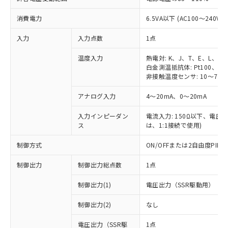
消費電力
6.5VA以下 (AC100～240V時
入力
入力点数
1点
温度入力
熱電対: K、J、T、E、L、U
白金測温抵抗体: Pt100、JPt
非接触温度センサ: 10～70℃
アナログ入力
4～20mA、0～20mA
入力インピーダン
電流入力: 150Ω以下、電圧入力
ス
は、1:1接続で使用)
制御方式
ON/OFFまたは2自由度PI
制御出力
制御出力総点数
1点
制御出力(1)
電圧出力（SSR駆動用）
制御出力(2)
なし
電圧出力（SSR駆
1点