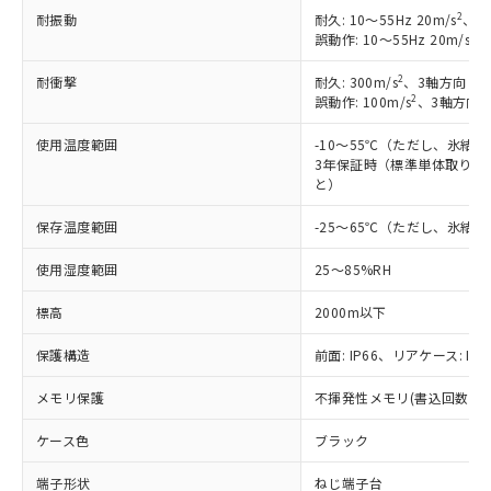
非含有に対応した製品が提供可能な商品で
2
耐振動
耐久: 10～55Hz 20m/s
、3
す。
2
誤動作: 10～55Hz 20m/s
、
対応予定：EU RoHS指令（10物質）の非含
ご利用条件
有に対応した製品に切り替える予定のある
2
耐衝撃
耐久: 300m/s
、3軸方向 各
2
誤動作: 100m/s
、3軸方向 
商品です。
対応予定なし：EU RoHS指令（10物質）の
以下の条件をお読みいただき、同意のうえ
使用温度範囲
-10～55℃（ただし、氷結
非含有に非対応の商品で、対応品を出す予
3年保証時（標準単体取り付け
ご利用ください。
定はありません。
と）
調査・確認中：EU RoHS指令（10物質）の
本サービスは、当社制御機器事業取扱
※1 中国RoHS○×表
非含有の対応状況を調査中または確認中の
保存温度範囲
-25～65℃（ただし、氷結
商品の当社在庫状況および標準価格
商品です。
(税抜)を提供させていただくもので
「○」：最大均質材料含有率が中国RoHSの
非該当品：ライセンス料など無形物で、有
使用湿度範囲
25～85%RH
す。
基準値以下であることを示します。
害物質有無と関係のない商品です。
当社制御機器事業取扱商品の中には、
「×」：最大均質材料含有率が中国RoHSの
仕入先様の事情により、非含有部品として
標高
2000m以下
本サービスの対象外となる商品もある
基準値を超えていることを示します。
いたものが、含有品と判明した場合などや
当社は、これら貴社製品のうち、外国
ことをご了承ください。
「－」：未確認です。当社販売部門へお問
保護構造
前面: IP66、リアケース: IP2
むを得ず変更することがあります。
為替および外国貿易法に定める商品
在庫状況および標準価格照会結果は、
い合わせください。
（以下｢規制貨物等」という）を輸出
記載している更新日時点での社内デー
メモリ保護
不揮発性メモリ(書込回数: 10
*EU RoHS指令（10物質）：
または国外への提供する場合は、日本
記
タに基づき作成されるものであり、閲
説明
鉛(Pb) 1000ppm以下、 水銀(Hg) 1000ppm以下、 カド
*中国RoHS10物質の基準値 (GB/T26572)：
国政府の輸出許可(または役務取引許
号
覧された時点での実際の在庫および標
ミウム(Cd) 100ppm以下、
ケース色
Pb(鉛) :1000ppm、 Hg(水銀) : 1000ppm、 Cd(カドミウ
ブラック
可)を取得するなどの必要な手続きを
六価クロム(Cr(Ⅵ)) 1000ppm以下、ポリ臭化ビフェニル
ム) : 100ppm、
準価格とは異なる場合があることをご
類(PBB) 1000ppm以下、ポリ臭化ジフェニルエーテル類
Cr(Ⅵ)(六価クロム) : 1000ppm、 PBBs(ポリ臭化ビフェ
とります。
了承ください。
端子形状
ねじ端子台
(PBDE) 1000ppm以下、フタル酸ビス(2-エチルヘキシ
○
一定数以上の在庫あり
ニル類) : 1000ppm、 PBDEs(ポリ臭化ジフェニルエーテ