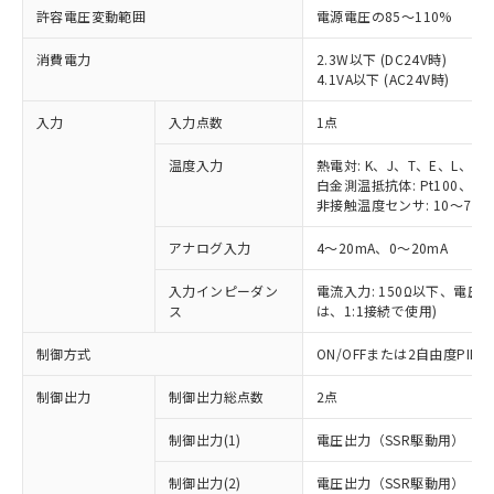
許容電圧変動範囲
電源電圧の85～110%
消費電力
2.3W以下 (DC24V時)
4.1VA以下 (AC24V時)
入力
入力点数
1点
温度入力
熱電対: K、J、T、E、L、U
白金測温抵抗体: Pt100、JPt
非接触温度センサ: 10～70℃
アナログ入力
4～20mA、0～20mA
入力インピーダン
電流入力: 150Ω以下、電圧入力
ス
は、1:1接続で使用)
制御方式
ON/OFFまたは2自由度PI
制御出力
制御出力総点数
2点
制御出力(1)
電圧出力（SSR駆動用）
制御出力(2)
電圧出力（SSR駆動用）