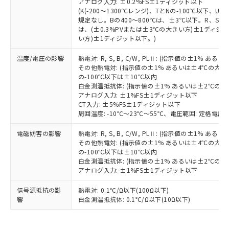
アナログ入力: ±0.2%FS±1ディジット以下
の共同利用に関して"
の「1.共同利
※本証明書は発行日時点で非含有を証明す
(K(-200～1300℃レンジ)、TとNの-100℃以下、
用者の範囲」に記載されている法人を
規定なし。Bの400～800℃は、±3℃以下。R、S の
るもので、過去に遡って非含有を証明する
指します。
は、(±0.3%PVまたは±3℃の大きい方)±1ディジッ
ものではありません。
い方)±1ディジット以下。)
また、RoHS指令のフタル酸エステル類４
物質の対応では、対応完了までの期間は出
温度/電圧の影響
熱電対: R, S, B, C/W, PLⅡ: (指示値の±1%
荷製品に未対応品が混在することから備考
その他熱電対: (指示値の±1% あるいは±4℃の大
欄に対応日を記載しておりました。
の-100℃以下は±10℃以内
既に当社にて対応品への在庫切替を完了
白金測温抵抗体: (指示値の±1% あるいは±2℃の
アナログ入力: ±1%FS±1ディジット以下
していることから、特段のことがない限
CT入力: ±5%FS±1ディジット以下
り、2022年1月12日より割愛しておりま
周囲温度: -10℃～23℃～55℃、電圧範囲: 定格電圧の
す。
電磁妨害の影響
熱電対: R, S, B, C/W, PLⅡ: (指示値の±1%
その他熱電対: (指示値の±1% あるいは±4℃の大
の-100℃以下は±10℃以内
白金測温抵抗体: (指示値の±1% あるいは±2℃の
アナログ入力: ±1%FS±1ディジット以下
信号源抵抗の影
熱電対: 0.1℃/Ω以下(100Ω以下)
響
白金測温抵抗体: 0.1℃/Ω以下(10Ω以下)