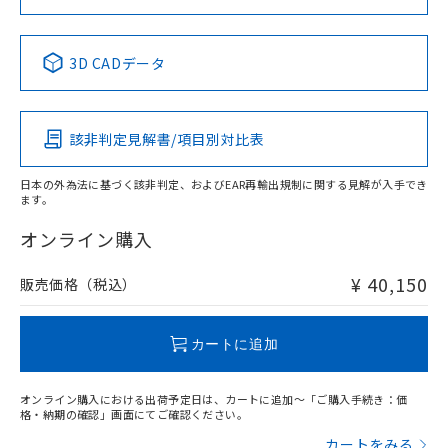
Yes
No
No
No
中国 RoHS表
※1 ※2
3D CADデータ
この製品の規格認証/適合状況ページへ
Pb
Hg
Cd
Cr(VI)
その他の認証はこちらのページからご検索ください
該非判定見解書/項目別対比表
X
O
O
O
日本の外為法に基づく該非判定、およびEAR再輸出規制に関する見解が入手でき
ます。
"対応済み"や非含有の記載がされた商品であっても、流通
在庫等で未対応品が混在する可能性があります。
オンライン購入
非含有品が必要な際は、弊社営業部門もしくは販売店へお
問い合わせください。
¥ 40,150
販売価格（税込）
この製品のRoHS/REACH対応状況ページへ
カートに追加
オンライン購入における出荷予定日は、カートに追加～「ご購入手続き：価
格・納期の確認」画面にてご確認ください。
カートをみる