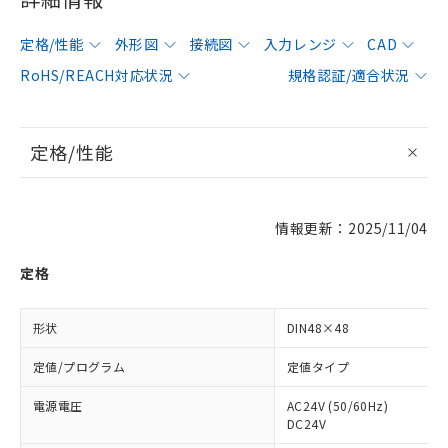
定格/性能
外形図
接続図
入力レンジ
CAD
RoHS/REACH対応状況
規格認証/適合状況
定格/性能
情報更新：2025/11/04
定格
形状
DIN48×48
定値/プログラム
定値タイプ
電源電圧
AC24V (50/60Hz)
DC24V