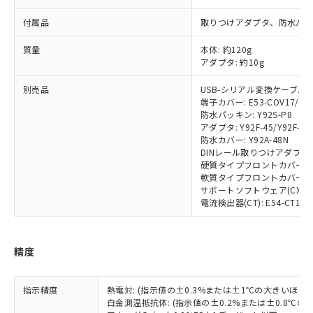
当社は規制貨物を破棄する場合は、完
ル) (DEHP)(別名：DOP) 1000ppm以下、フタル酸ブチ
正式な納期状況および標準価格はお客
ル類) : 1000ppm、
ルベンジル（BBP） 1000ppm以下、フタル酸ジブチル
全に破砕するなど、違法に輸出されな
DBP(フタル酸ジブチル) : 1000ppm、 DIBP(フタル酸ジ
付属品
取りつけアダプタ、防水パ
様のお取引先、またはお客様担当のオ
（DBP） 1000ppm以下、フタル酸ジイソブチル
イソブチル) : 1000ppm、 BBP(フタル酸ブチルベンジ
△
一定数には満たないが在庫あり
いよう必要な手段を講じます。
ムロン制御機器販売店・当社販売員に
(DIBP) 1000ppm以下
ル) : 1000ppm、
当社は貴社製品を、核兵器、ミサイ
質量
但し、RoHS指令で産業用監視および制御機器に対する
本体: 約120g
DEHP(フタル酸ビス(2-エチルヘキシル)) : 1000ppm
ご相談ください。
適用除外項目は除く。
アダプタ: 約10g
ル、化学兵器、生物兵器またはその他
－
在庫なし(最新の在庫状況につ
オムロン制御機器販売店や当社販売拠
フタル酸エステル類の４物質については閾値を超える意
武器並びにこれらの製造装置等に一切
いては、お客様のお取引先、ま
図的な使用がないことを確認しています。
点は「
販売ネットワーク
」をご確認
別売品
USB-シリアル変換ケーブル: E5
※2 環境保護使用期限
使用いたしません。
たはお客様担当のオムロン制御
ください。
端子カバー: E53-COV17/E53
当社は、貴社製品を第三者に販売する
機器販売店・当社販売員にご確
在庫状況および標準価格結果を当社の
防水パッキン: Y92S-P8
※2 対応予定月
「ｅ」：有害物質（10物質）のすべてが基
場合は、上記1、2および3の内容を当
認ください)
事前の承諾なく第三者に漏洩または開
アダプタ: Y92F-45/Y92F-49
準値以下であることを示します。
該第三者に通知します。また当社は、
防水カバー: Y92A-48N
示しないようお願いします。
部品在庫の切り替え状況などにより、予定
「10」：通常の使用状況下において有害物
販売先および販売に係わる関係者が違
DINレール取りつけアダプタ: Y
マイパーツ機能（部品リスト作成サー
空
受注生産機種、また在庫状況の
月が前後することがあります。
質が外部に漏えいし、環境に深刻な影響を
硬質タイプフロントカバー: Y9
法に輸出するおそれがある場合は、取
ビス）をご利用いただくには、I-Web
白
情報を公開していない機種
軟質タイプフロントカバー: Y9
及ぼさない年数を意味します。
り引きをいたしません。
メンバーズにご登録されている必要が
サポートソフトウェア(CX-Therm
「－」：未確認です。当社販売部門へお問
あります。
電流検出器(CT): E54-CT1/E54
い合わせください。
お客様が当ウェブサイト上で当社にご
※3 非含有証明書ダウンロード
登録された部品リストについて、当社
および当社の共同利用者が、当社の製
精度
下記の非含有証明書をダウンロードするこ
品・サービスに関するお客様との取
とができます。
合意する
キャンセル
引・商談に必要な範囲で利用すること
をご了承ください。
指示精度
熱電対: (指示値の±0.3%または±1℃の大きいほう
EU RoHS指令（10物質）の非含有証明書
※当社の共同利用者とは、
白金測温抵抗体: (指示値の±0.2%または±0.8℃
"個人情報
51物質の非含有証明書（当社基準）