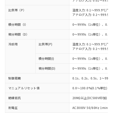
アナログ入力: 0.01～99.99
比例帯（P）
温度入力: 0.1～999.9℃/°F
アナログ入力: 0.1～999.9%
積分時間（I）
0～9999s（1s単位）、0.0～
微分時間（D）
0～9999s（1s単位）、0.0～
冷却用
比例帯(P)
温度入力: 0.1～999.9℃/°F
アナログ入力: 0.1～999.9%
積分時間(I)
0～9999s（1s単位）、0.0～
微分時間(D)
0～9999s（1s単位）、0.0～
制御周期
0.1s、0.2s、0.5s、1～99s 
マニュアルリセット値
0.0～100.0%(0.1%単位)
絶縁抵抗
20MΩ以上(DC500V印加)
※1 対応状況
耐電圧
AC3000V 50/60Hz 1mi
対応済み：EU RoHS指令（10物質）の