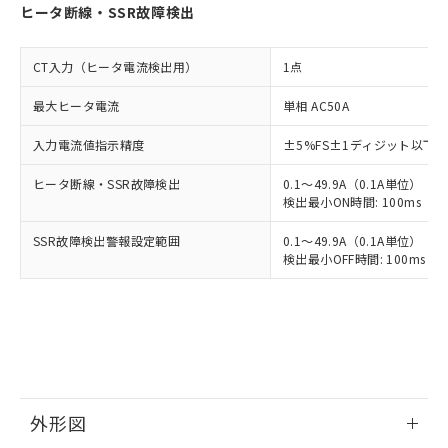
ヒータ断線・SSR故障検出
CT入力（ヒータ電流検出用）
1点
最大ヒータ電流
単相 AC50A
入力電流値指示精度
±5%FS±1ディジット以下
ヒータ断線・SSR故障検出
0.1～49.9A（0.1A単位）
検出最小ON時間: 100ms（制御
SSR故障検出警報設定範囲
0.1～49.9A（0.1A単位）
検出最小OFF時間: 100ms（制
外形図