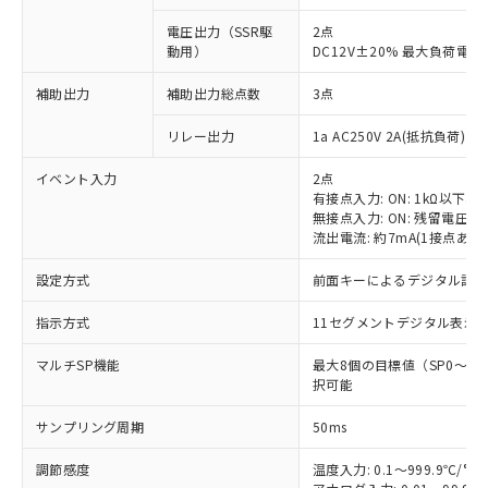
電圧出力（SSR駆
2点
動用）
DC12V±20% 最大負荷電流
補助出力
補助出力総点数
3点
リレー出力
1a AC250V 2A(抵抗負荷) 
イベント入力
2点
有接点入力: ON: 1kΩ以下、OF
無接点入力: ON: 残留電圧1.
流出電流: 約7mA(1接点あた
設定方式
前面キーによるデジタル設
指示方式
11セグメントデジタル表示
マルチSP機能
最大8個の目標値（SP0～
択可能
サンプリング周期
50ms
調節感度
温度入力: 0.1～999.9℃/°F