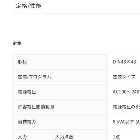
定格/性能
定格
形状
DIN48×48
定値/プログラム
定値タイプ
電源電圧
AC100～240V
許容電圧変動範囲
電源電圧の85
消費電力
6.5VA以下 (
入力
入力点数
1点