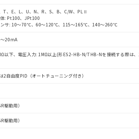
J、T、E、L、U、N、R、S、B、C/W、PLⅡ
 Pt100、JPt100
サ: 10～70℃、60～120℃、115～165℃、140～260℃
0～20mA
50Ω以下、電圧入力: 1MΩ以上(形ES2-HB-N/THB-Nを接続する際は、
または2自由度PID（オートチューニング付き）
SR駆動用）
SR駆動用）