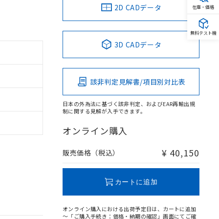
2D CADデータ
在庫・価格
無料テスト機
3D CADデータ
該非判定見解書/項目別対比表
日本の外為法に基づく該非判定、およびEAR再輸出規
制に関する見解が入手できます。
オンライン購入
¥ 40,150
販売価格（税込）
カートに追加
オンライン購入における出荷予定日は、カートに追加
～「ご購入手続き：価格・納期の確認」画面にてご確