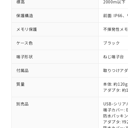
標高
2000m以下
保護構造
前面: IP66、
メモリ保護
不揮発性メモリ
ケース色
ブラック
端子形状
ねじ端子台
付属品
取りつけア
質量
本体: 約120g
アダプタ: 約1
別売品
USB-シリアル
端子カバー: E5
防水パッキン: 
アダプタ: Y92
防水カバー: Y