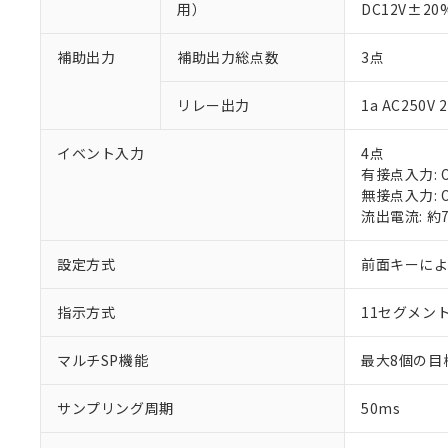
用）
DC12V±2
補助出力
補助出力総点数
3点
リレー出力
1a AC250
※1 対応状況
イベント入力
4点
有接点入力: O
対応済み：EU
無接点入力: O
対応予定：EU R
流出電流: 約
対応予定なし：EU
調査・確認中：EU
ご利用条件
設定方式
前面キーに
非該当品：ライセ
※1 中国RoHS
仕入先様の事情に
指示方式
11セグメン
があります。
以下の条件をお読
「○」：最大均質
「×」：最大均質
本サービスは
当社は、これ
*EU RoHS指令（10物
マルチSP機能
最大8個の目
「－」：未確認で
鉛(Pb) 1000ppm以下、
くものです。
う）を輸出ま
記
説明
六価クロム(Cr(Ⅵ)) 1
当社制御機器
などの必要な
フタル酸ビス(2-エチルヘ
サンプリング周期
50ms
号
*中国RoHS10物質の基準値 
ル（DBP） 1000ppm
在庫状況およ
当社は規制貨
Pb(鉛) :1000ppm、 Hg
但し、RoHS指令で産
のであり、閲
ます。
Cr(Ⅵ)(六価クロム) : 
フタル酸エステル類の４