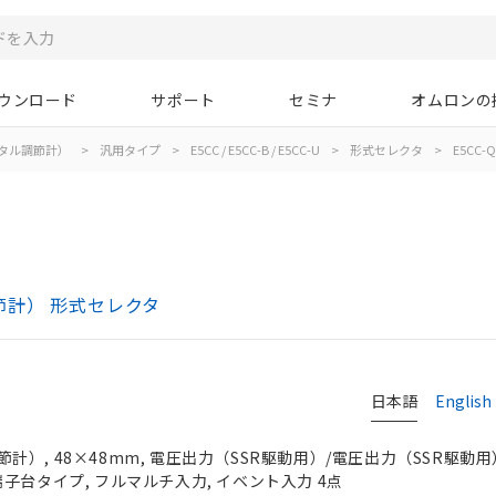
ウンロード
サポート
セミナ
オムロンの
タル調節計）
>
汎用タイプ
>
E5CC / E5CC-B / E5CC-U
>
形式セレクタ
>
E5CC-Q
ル調節計） 形式セレクタ
日本語
English
）, 48×48mm, 電圧出力（SSR駆動用）/電圧出力（SSR駆動用
 ねじ端子台タイプ, フルマルチ入力, イベント入力 4点