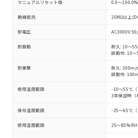
マニュアルリセット値
0.0～100.0
絶縁抵抗
20MΩ以上(D
耐電圧
AC3000V 5
耐振動
耐久: 10～55
誤動作: 10～5
耐衝撃
耐久: 300m/
誤動作: 100m
使用温度範囲
-10～55
3年保証時（
保存温度範囲
-25～65
使用湿度範囲
25～85%RH