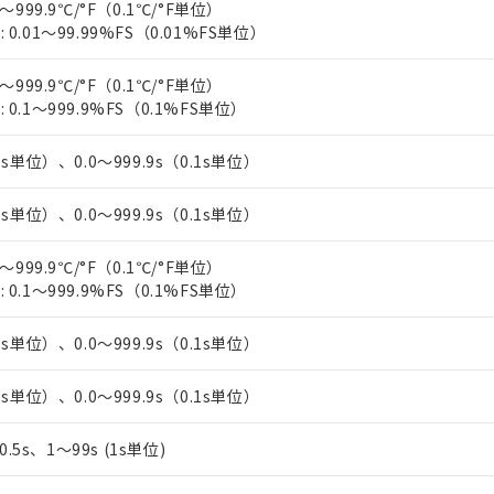
～999.9℃/°F（0.1℃/°F単位）
上の在庫あり
 1000ppm、 DIBP(フタル酸ジイソブチル) : 1000ppm、 BBP(フタル酸ブチルベンジル) :
品を、核兵器、ミサイル、化学兵器、生物兵器またはその他武器並
チルヘキシル)) : 1000ppm
0.01～99.99%FS（0.01%FS単位）
況および標準価格はお客様のお取引先、またはお客様担当のオムロ
用いたしません。
ご相談ください。
は満たないが在庫あり
製品を第三者に販売する場合は、上記1、2および3の内容を当該第
機器販売店や当社販売拠点は「
販売ネットワーク
」をご確認くだ
～999.9℃/°F（0.1℃/°F単位）
販売先および販売に係わる関係者が違法に輸出するおそれがある場
用期限
び標準価格結果を当社の事前の承諾なく第三者に漏洩または開示し
0.1～999.9%FS（0.1%FS単位）
え状況などにより、予定月が前後することがあります。
(最新の在庫状況については、お客様のお取引先、またはお客様担当
（10物質）のすべてが基準値以下であることを示します。
店・当社販売員にご確認ください)
能（部品リスト作成サービス）をご利用いただくには、I-Webメン
使用状況下において有害物質が外部に漏えいし、環境に深刻な影響を
1s単位）、0.0～999.9s（0.1s単位）
あります。
機種、また在庫状況の情報を公開していない機種
ェブサイト上で当社にご登録された部品リストについて、当社およ
書ダウンロード
す。当社販売部門へお問い合わせください。
1s単位）、0.0～999.9s（0.1s単位）
品・サービスに関するお客様との取引・商談に必要な範囲で利用す
合意する
キャンセル
書をダウンロードすることができます。
～999.9℃/°F（0.1℃/°F単位）
利用者とは、
"個人情報の共同利用に関して"
の「1.共同利用者の
0.1～999.9%FS（0.1%FS単位）
します。
10物質）の非含有証明書
明書（当社基準）
日時点で非含有を証明するもので、過去に遡って非含有を証明するも
1s単位）、0.0～999.9s（0.1s単位）
令のフタル酸エステル類４物質の対応では、対応完了までの期間は出
備考欄に対応日を記載しておりました。
1s単位）、0.0～999.9s（0.1s単位）
品への在庫切替を完了していることから、特段のことがない限り、20
す。
、0.5s、1～99s (1s単位)