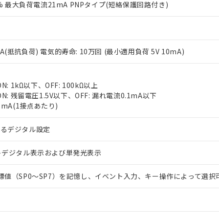
0% 最大負荷電流21mA PNPタイプ(短絡保護回路付き)
V 2A(抵抗負荷) 電気的寿命: 10万回 (最小適用負荷 5V 10mA)
N: 1kΩ以下、OFF: 100kΩ以上
 RoHS指令（10物質）の非含有に対応した製品が提供可能な商品です
N: 残留電圧1.5V以下、OFF: 漏れ電流0.1mA以下
oHS指令（10物質）の非含有に対応した製品に切り替える予定のある
7mA(1接点あたり)
 RoHS指令（10物質）の非含有に非対応の商品で、対応品を出す予
 RoHS指令（10物質）の非含有の対応状況を調査中または確認中の
よるデジタル設定
ンス料など無形物で、有害物質有無と関係のない商品です。
○×表
より、非含有部品としていたものが、含有品と判明した場合などやむ
トデジタル表示および単発光表示
みいただき、同意のうえご利用ください。
材料含有率が中国RoHSの基準値以下であることを示します。
材料含有率が中国RoHSの基準値を超えていることを示します。
、当社制御機器事業取扱商品の当社在庫状況および標準価格(税抜)
ら貴社製品のうち、外国為替および外国貿易法に定める商品（以下｢
質）：
標値（SP0～SP7）を記憶し、イベント入力、キー操作によって選択
す。当社販売部門へお問い合わせください。
 水銀(Hg) 1000ppm以下、 カドミウム(Cd) 100ppm以下、
たは国外への提供する場合は、日本国政府の輸出許可(または役務取
000ppm以下、ポリ臭化ビフェニル類(PBB) 1000ppm以下、ポリ臭化ジフェニルエーテル類(P
事業取扱商品の中には、本サービスの対象外となる商品もあること
手続きをとります。
キシル) (DEHP)(別名：DOP) 1000ppm以下、フタル酸ブチルベンジル（BBP） 100
(GB/T26572)：
以下、フタル酸ジイソブチル (DIBP) 1000ppm以下
び標準価格照会結果は、記載している更新日時点での社内データに
物を破棄する場合は、完全に破砕するなど、違法に輸出されないよ
(水銀) : 1000ppm、 Cd(カドミウム) : 100ppm、
業用監視および制御機器に対する適用除外項目は除く。
覧された時点での実際の在庫および標準価格とは異なる場合がある
1000ppm、 PBBs(ポリ臭化ビフェニル類) : 1000ppm、 PBDEs(ポリ臭化ジフェニルエーテル類
物質については閾値を超える意図的な使用がないことを確認しています。