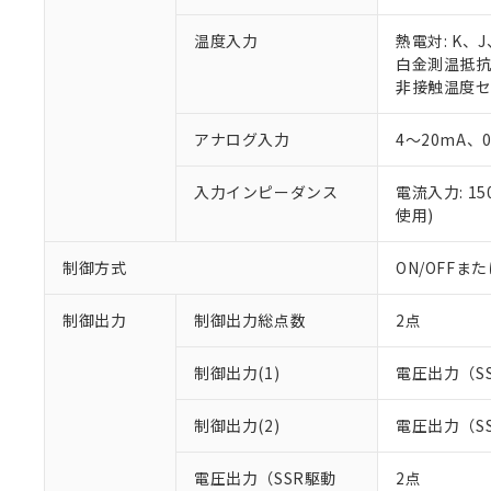
温度入力
熱電対: K、
白金測温抵抗体:
非接触温度セン
アナログ入力
4～20mA、
入力インピーダンス
電流入力: 1
使用)
制御方式
ON/OFF
制御出力
制御出力総点数
2点
制御出力(1)
電圧出力（S
制御出力(2)
電圧出力（S
電圧出力（SSR駆動
2点