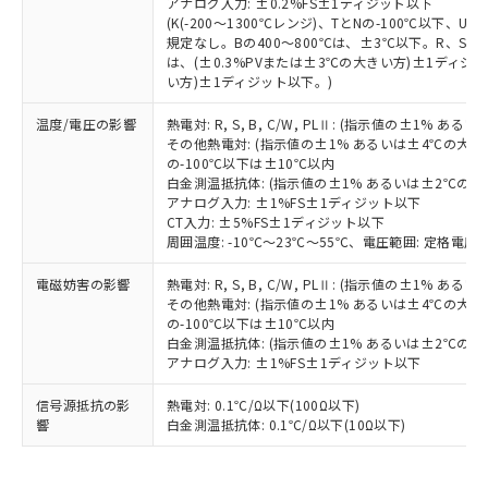
アナログ入力: ±0.2%FS±1ディジット以下
の共同利用に関して"
の「1.共同利
※本証明書は発行日時点で非含有を証明す
(K(-200～1300℃レンジ)、TとNの-100℃以下、
用者の範囲」に記載されている法人を
規定なし。Bの400～800℃は、±3℃以下。R、S の
るもので、過去に遡って非含有を証明する
指します。
は、(±0.3%PVまたは±3℃の大きい方)±1ディジッ
ものではありません。
い方)±1ディジット以下。)
また、RoHS指令のフタル酸エステル類４
物質の対応では、対応完了までの期間は出
温度/電圧の影響
熱電対: R, S, B, C/W, PLⅡ: (指示値の±1%
荷製品に未対応品が混在することから備考
その他熱電対: (指示値の±1% あるいは±4℃の大
欄に対応日を記載しておりました。
の-100℃以下は±10℃以内
既に当社にて対応品への在庫切替を完了
白金測温抵抗体: (指示値の±1% あるいは±2℃の
アナログ入力: ±1%FS±1ディジット以下
していることから、特段のことがない限
CT入力: ±5%FS±1ディジット以下
り、2022年1月12日より割愛しておりま
周囲温度: -10℃～23℃～55℃、電圧範囲: 定格電圧の
す。
電磁妨害の影響
熱電対: R, S, B, C/W, PLⅡ: (指示値の±1%
その他熱電対: (指示値の±1% あるいは±4℃の大
の-100℃以下は±10℃以内
白金測温抵抗体: (指示値の±1% あるいは±2℃の
アナログ入力: ±1%FS±1ディジット以下
信号源抵抗の影
熱電対: 0.1℃/Ω以下(100Ω以下)
響
白金測温抵抗体: 0.1℃/Ω以下(10Ω以下)