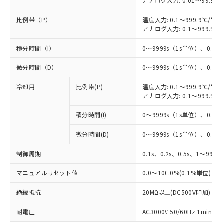
アナログ入力: 0.01～99.99
比例帯（P）
温度入力: 0.1～999.9℃/°F
アナログ入力: 0.1～999.9%
積分時間（I）
0～9999s（1s単位）、0.0～
微分時間（D）
0～9999s（1s単位）、0.0～
冷却用
比例帯(P)
温度入力: 0.1～999.9℃/°F
アナログ入力: 0.1～999.9%
積分時間(I)
0～9999s（1s単位）、0.0～
微分時間(D)
0～9999s（1s単位）、0.0～
制御周期
0.1s、0.2s、0.5s、1～99s 
マニュアルリセット値
0.0～100.0%(0.1%単位)
絶縁抵抗
20MΩ以上(DC500V印加)
※1 対応状況
耐電圧
AC3000V 50/60Hz 1mi
対応済み：EU RoHS指令（10物質）の