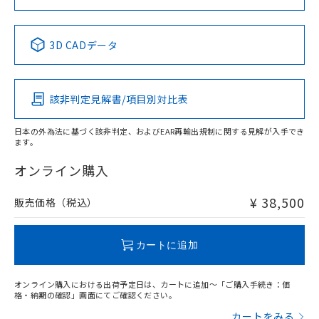
Yes
No
No
No
中国 RoHS表
※1 ※2
3D CADデータ
この製品の規格認証/適合状況ページへ
Pb
Hg
Cd
Cr(VI)
その他の認証はこちらのページからご検索ください
該非判定見解書/項目別対比表
X
O
O
O
日本の外為法に基づく該非判定、およびEAR再輸出規制に関する見解が入手でき
ます。
"対応済み"や非含有の記載がされた商品であっても、流通
在庫等で未対応品が混在する可能性があります。
オンライン購入
非含有品が必要な際は、弊社営業部門もしくは販売店へお
問い合わせください。
¥ 38,500
販売価格（税込）
この製品のRoHS/REACH対応状況ページへ
カートに追加
オンライン購入における出荷予定日は、カートに追加～「ご購入手続き：価
格・納期の確認」画面にてご確認ください。
カートをみる