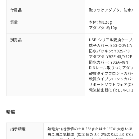
当社は規制貨物を破棄する場合は、完
ル) (DEHP)(別名：DOP) 1000ppm以下、フタル酸ブチ
正式な納期状況および標準価格はお客
ル類) : 1000ppm、
ルベンジル（BBP） 1000ppm以下、フタル酸ジブチル
全に破砕するなど、違法に輸出されな
DBP(フタル酸ジブチル) : 1000ppm、 DIBP(フタル酸ジ
付属品
取りつけアダプタ、防水パ
様のお取引先、またはお客様担当のオ
（DBP） 1000ppm以下、フタル酸ジイソブチル
イソブチル) : 1000ppm、 BBP(フタル酸ブチルベンジ
△
一定数には満たないが在庫あり
いよう必要な手段を講じます。
ムロン制御機器販売店・当社販売員に
(DIBP) 1000ppm以下
ル) : 1000ppm、
当社は貴社製品を、核兵器、ミサイ
質量
但し、RoHS指令で産業用監視および制御機器に対する
本体: 約120g
DEHP(フタル酸ビス(2-エチルヘキシル)) : 1000ppm
ご相談ください。
適用除外項目は除く。
アダプタ: 約10g
ル、化学兵器、生物兵器またはその他
－
在庫なし(最新の在庫状況につ
オムロン制御機器販売店や当社販売拠
フタル酸エステル類の４物質については閾値を超える意
武器並びにこれらの製造装置等に一切
いては、お客様のお取引先、ま
図的な使用がないことを確認しています。
点は「
販売ネットワーク
」をご確認
別売品
USB-シリアル変換ケーブル: E5
※2 環境保護使用期限
使用いたしません。
たはお客様担当のオムロン制御
ください。
端子カバー: E53-COV17/E53
当社は、貴社製品を第三者に販売する
機器販売店・当社販売員にご確
在庫状況および標準価格結果を当社の
防水パッキン: Y92S-P8
※2 対応予定月
「ｅ」：有害物質（10物質）のすべてが基
場合は、上記1、2および3の内容を当
認ください)
事前の承諾なく第三者に漏洩または開
アダプタ: Y92F-45/Y92F-49
準値以下であることを示します。
該第三者に通知します。また当社は、
防水カバー: Y92A-48N
示しないようお願いします。
部品在庫の切り替え状況などにより、予定
「10」：通常の使用状況下において有害物
販売先および販売に係わる関係者が違
DINレール取りつけアダプタ: Y
マイパーツ機能（部品リスト作成サー
空
受注生産機種、また在庫状況の
月が前後することがあります。
質が外部に漏えいし、環境に深刻な影響を
硬質タイプフロントカバー: Y9
法に輸出するおそれがある場合は、取
ビス）をご利用いただくには、I-Web
白
情報を公開していない機種
軟質タイプフロントカバー: Y9
及ぼさない年数を意味します。
り引きをいたしません。
メンバーズにご登録されている必要が
サポートソフトウェア(CX-Therm
「－」：未確認です。当社販売部門へお問
あります。
電流検出器(CT): E54-CT1/E54
い合わせください。
お客様が当ウェブサイト上で当社にご
※3 非含有証明書ダウンロード
登録された部品リストについて、当社
および当社の共同利用者が、当社の製
精度
下記の非含有証明書をダウンロードするこ
品・サービスに関するお客様との取
とができます。
合意する
キャンセル
引・商談に必要な範囲で利用すること
をご了承ください。
指示精度
熱電対: (指示値の±0.3%または±1℃の大きいほう
EU RoHS指令（10物質）の非含有証明書
※当社の共同利用者とは、
白金測温抵抗体: (指示値の±0.2%または±0.8℃
"個人情報
51物質の非含有証明書（当社基準）