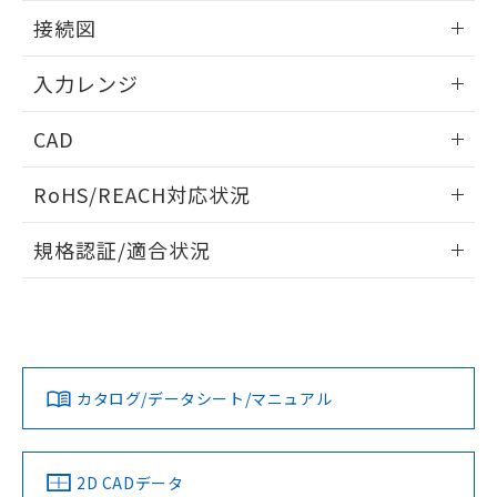
情報更新：2025/11/04
接続図
情報更新：2025/11/04
入力レンジ
情報更新：2025/11/04
CAD
ログイン/会員登録いただくと、CADデータをダウンロー
RoHS/REACH対応状況
ドすることができます。
情報更新：2026/7/29
規格認証/適合状況
ログイン/会員登録
EU RoHS
注意事項・凡例
UL認証
CSA認証
CEマーキング
Yes
Yes
Yes
対応状況
対応予定月
※1
※2
ダウンロードデータをご利用いただく前に、以下を必ずお読
みください。
カタログ/データシート/マニュアル
対応済み
ソフトウェアの使用条件
LR型式承認
DNV型式承認
BV型式承認
KR型式承
（イギリス
（ノルウェー
（フランス
（韓国
船舶規格）
船舶規格）
船舶規格）
船舶規格
中国 RoHS
注意事項・凡例
2D CADデータ