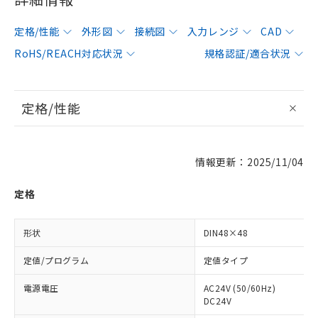
定格/性能
外形図
接続図
入力レンジ
CAD
RoHS/REACH対応状況
規格認証/適合状況
定格/性能
情報更新：2025/11/04
定格
形状
DIN48×48
定値/プログラム
定値タイプ
電源電圧
AC24V (50/60Hz)
DC24V