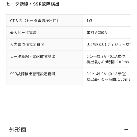
ヒータ断線・SSR故障検出
CT入力（ヒータ電流検出用）
1点
最大ヒータ電流
単相 AC50A
入力電流値指示精度
±5%FS±1ディジット以下
ヒータ断線・SSR故障検出
0.1～49.9A（0.1A単位）
検出最小ON時間: 100ms（制御
SSR故障検出警報設定範囲
0.1～49.9A（0.1A単位）
検出最小OFF時間: 100ms（制
外形図