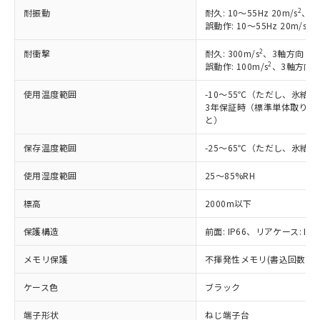
非含有に対応した製品が提供可能な商品で
2
耐振動
耐久: 10～55Hz 20m/s
、3
す。
2
誤動作: 10～55Hz 20m/s
、
対応予定：EU RoHS指令（10物質）の非含
ご利用条件
有に対応した製品に切り替える予定のある
2
耐衝撃
耐久: 300m/s
、3軸方向 各
2
誤動作: 100m/s
、3軸方向 
商品です。
対応予定なし：EU RoHS指令（10物質）の
以下の条件をお読みいただき、同意のうえ
使用温度範囲
-10～55℃（ただし、氷結
非含有に非対応の商品で、対応品を出す予
3年保証時（標準単体取り付け
ご利用ください。
定はありません。
と）
調査・確認中：EU RoHS指令（10物質）の
本サービスは、当社制御機器事業取扱
※1 中国RoHS○×表
非含有の対応状況を調査中または確認中の
保存温度範囲
-25～65℃（ただし、氷結
商品の当社在庫状況および標準価格
商品です。
(税抜)を提供させていただくもので
「○」：最大均質材料含有率が中国RoHSの
非該当品：ライセンス料など無形物で、有
使用湿度範囲
25～85%RH
す。
基準値以下であることを示します。
害物質有無と関係のない商品です。
当社制御機器事業取扱商品の中には、
「×」：最大均質材料含有率が中国RoHSの
仕入先様の事情により、非含有部品として
標高
2000m以下
本サービスの対象外となる商品もある
基準値を超えていることを示します。
いたものが、含有品と判明した場合などや
当社は、これら貴社製品のうち、外国
ことをご了承ください。
「－」：未確認です。当社販売部門へお問
保護構造
前面: IP66、リアケース: IP2
むを得ず変更することがあります。
為替および外国貿易法に定める商品
在庫状況および標準価格照会結果は、
い合わせください。
（以下｢規制貨物等」という）を輸出
記載している更新日時点での社内デー
メモリ保護
不揮発性メモリ(書込回数: 10
*EU RoHS指令（10物質）：
または国外への提供する場合は、日本
記
タに基づき作成されるものであり、閲
説明
鉛(Pb) 1000ppm以下、 水銀(Hg) 1000ppm以下、 カド
*中国RoHS10物質の基準値 (GB/T26572)：
国政府の輸出許可(または役務取引許
号
覧された時点での実際の在庫および標
ミウム(Cd) 100ppm以下、
ケース色
Pb(鉛) :1000ppm、 Hg(水銀) : 1000ppm、 Cd(カドミウ
ブラック
可)を取得するなどの必要な手続きを
六価クロム(Cr(Ⅵ)) 1000ppm以下、ポリ臭化ビフェニル
ム) : 100ppm、
準価格とは異なる場合があることをご
類(PBB) 1000ppm以下、ポリ臭化ジフェニルエーテル類
Cr(Ⅵ)(六価クロム) : 1000ppm、 PBBs(ポリ臭化ビフェ
とります。
了承ください。
端子形状
ねじ端子台
(PBDE) 1000ppm以下、フタル酸ビス(2-エチルヘキシ
○
一定数以上の在庫あり
ニル類) : 1000ppm、 PBDEs(ポリ臭化ジフェニルエーテ