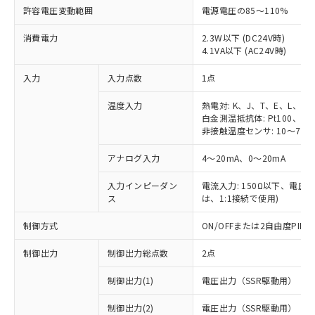
許容電圧変動範囲
電源電圧の85～110%
消費電力
2.3W以下 (DC24V時)
4.1VA以下 (AC24V時)
入力
入力点数
1点
温度入力
熱電対: K、J、T、E、L、U
白金測温抵抗体: Pt100、JPt
非接触温度センサ: 10～70℃
アナログ入力
4～20mA、0～20mA
入力インピーダン
電流入力: 150Ω以下、電圧入力
ス
は、1:1接続で使用)
制御方式
ON/OFFまたは2自由度PI
制御出力
制御出力総点数
2点
制御出力(1)
電圧出力（SSR駆動用）
制御出力(2)
電圧出力（SSR駆動用）