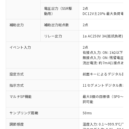
電圧出力（SSR駆
2点
動用）
DC12V±20% 最大負荷電流
補助出力
補助出力総点数
2点
リレー出力
1a AC250V 3A(抵抗負荷) 
イベント入力
2点
有接点入力: ON: 1kΩ以下、OF
無接点入力: ON: 残留電圧1.
流出電流: 約7mA(1接点あた
設定方式
前面キーによるデジタル設
指示方式
11セグメントデジタル表示
マルチSP機能
最大8個の目標値（SP0～
択可能
サンプリング周期
50ms
調節感度
温度入力: 0.1～999.9℃/°F