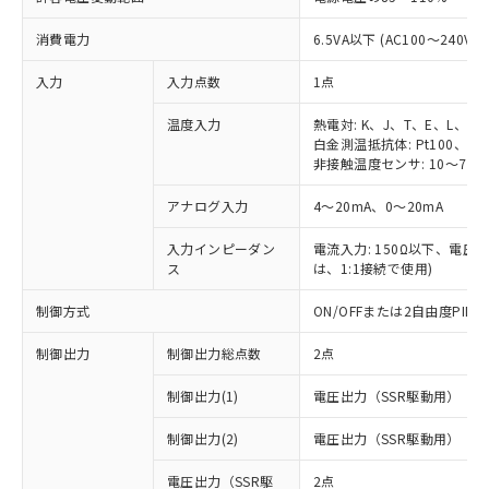
消費電力
6.5VA以下 (AC100～240V時
入力
入力点数
1点
温度入力
熱電対: K、J、T、E、L、U
白金測温抵抗体: Pt100、JPt
非接触温度センサ: 10～70℃
アナログ入力
4～20mA、0～20mA
入力インピーダン
電流入力: 150Ω以下、電圧入力
ス
は、1:1接続で使用)
制御方式
ON/OFFまたは2自由度PI
制御出力
制御出力総点数
2点
制御出力(1)
電圧出力（SSR駆動用）
制御出力(2)
電圧出力（SSR駆動用）
電圧出力（SSR駆
2点