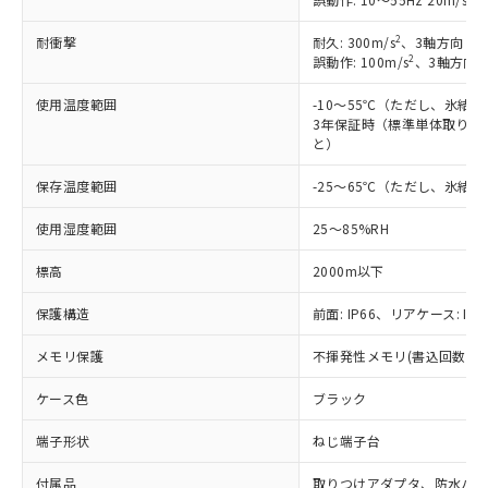
※1 中国RoHS○×表
非含有の対応状況を調査中または確認中の
商品の当社在庫状況および標準価格
商品です。
(税抜)を提供させていただくもので
2
耐衝撃
耐久: 300m/s
、3軸方向 各
「○」：最大均質材料含有率が中国RoHSの
非該当品：ライセンス料など無形物で、有
2
す。
誤動作: 100m/s
、3軸方向 
基準値以下であることを示します。
害物質有無と関係のない商品です。
当社制御機器事業取扱商品の中には、
「×」：最大均質材料含有率が中国RoHSの
仕入先様の事情により、非含有部品として
使用温度範囲
-10～55℃（ただし、氷結
本サービスの対象外となる商品もある
基準値を超えていることを示します。
いたものが、含有品と判明した場合などや
当社は、これら貴社製品のうち、外国
3年保証時（標準単体取り付け
ことをご了承ください。
「－」：未確認です。当社販売部門へお問
むを得ず変更することがあります。
と）
為替および外国貿易法に定める商品
在庫状況および標準価格照会結果は、
い合わせください。
（以下｢規制貨物等」という）を輸出
記載している更新日時点での社内デー
保存温度範囲
-25～65℃（ただし、氷結
*EU RoHS指令（10物質）：
または国外への提供する場合は、日本
記
タに基づき作成されるものであり、閲
説明
鉛(Pb) 1000ppm以下、 水銀(Hg) 1000ppm以下、 カド
*中国RoHS10物質の基準値 (GB/T26572)：
国政府の輸出許可(または役務取引許
号
覧された時点での実際の在庫および標
ミウム(Cd) 100ppm以下、
Pb(鉛) :1000ppm、 Hg(水銀) : 1000ppm、 Cd(カドミウ
使用湿度範囲
25～85%RH
可)を取得するなどの必要な手続きを
六価クロム(Cr(Ⅵ)) 1000ppm以下、ポリ臭化ビフェニル
ム) : 100ppm、
準価格とは異なる場合があることをご
類(PBB) 1000ppm以下、ポリ臭化ジフェニルエーテル類
Cr(Ⅵ)(六価クロム) : 1000ppm、 PBBs(ポリ臭化ビフェ
とります。
了承ください。
標高
2000m以下
(PBDE) 1000ppm以下、フタル酸ビス(2-エチルヘキシ
○
一定数以上の在庫あり
ニル類) : 1000ppm、 PBDEs(ポリ臭化ジフェニルエーテ
当社は規制貨物を破棄する場合は、完
ル) (DEHP)(別名：DOP) 1000ppm以下、フタル酸ブチ
正式な納期状況および標準価格はお客
ル類) : 1000ppm、
ルベンジル（BBP） 1000ppm以下、フタル酸ジブチル
全に破砕するなど、違法に輸出されな
DBP(フタル酸ジブチル) : 1000ppm、 DIBP(フタル酸ジ
様のお取引先、またはお客様担当のオ
保護構造
前面: IP66、リアケース: IP2
（DBP） 1000ppm以下、フタル酸ジイソブチル
イソブチル) : 1000ppm、 BBP(フタル酸ブチルベンジ
△
一定数には満たないが在庫あり
いよう必要な手段を講じます。
ムロン制御機器販売店・当社販売員に
(DIBP) 1000ppm以下
ル) : 1000ppm、
当社は貴社製品を、核兵器、ミサイ
但し、RoHS指令で産業用監視および制御機器に対する
メモリ保護
不揮発性メモリ(書込回数: 10
DEHP(フタル酸ビス(2-エチルヘキシル)) : 1000ppm
ご相談ください。
適用除外項目は除く。
ル、化学兵器、生物兵器またはその他
－
在庫なし(最新の在庫状況につ
オムロン制御機器販売店や当社販売拠
フタル酸エステル類の４物質については閾値を超える意
武器並びにこれらの製造装置等に一切
ケース色
ブラック
いては、お客様のお取引先、ま
図的な使用がないことを確認しています。
点は「
販売ネットワーク
」をご確認
※2 環境保護使用期限
使用いたしません。
たはお客様担当のオムロン制御
ください。
端子形状
ねじ端子台
当社は、貴社製品を第三者に販売する
機器販売店・当社販売員にご確
在庫状況および標準価格結果を当社の
※2 対応予定月
「ｅ」：有害物質（10物質）のすべてが基
場合は、上記1、2および3の内容を当
認ください)
事前の承諾なく第三者に漏洩または開
付属品
取りつけアダプタ、防水パ
準値以下であることを示します。