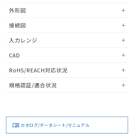
外形図
情報更新：2025/11/04
接続図
情報更新：2025/11/04
入力レンジ
情報更新：2025/11/04
CAD
ログイン/会員登録いただくと、CADデータをダウンロー
RoHS/REACH対応状況
ドすることができます。
情報更新：2026/7/29
規格認証/適合状況
ログイン/会員登録
EU RoHS
注意事項・凡例
UL認証
CSA認証
CEマーキング
Yes
Yes
Yes
対応状況
対応予定月
※1
※2
ダウンロードデータをご利用いただく前に、以下を必ずお読
みください。
カタログ/データシート/マニュアル
対応済み
ソフトウェアの使用条件