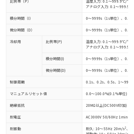
比例帯（P）
温度入力: 0.1～999.9℃/°F
アナログ入力: 0.1～999.9%
積分時間（I）
0～9999s（1s単位）、0.0～
微分時間（D）
0～9999s（1s単位）、0.0～
冷却用
比例帯(P)
温度入力: 0.1～999.9℃/°F
アナログ入力: 0.1～999.9%
積分時間(I)
0～9999s（1s単位）、0.0～
※1 対応状況
微分時間(D)
0～9999s（1s単位）、0.0～
対応済み：EU RoHS指令（10物質）の
非含有に対応した製品が提供可能な商品で
制御周期
0.1s、0.2s、0.5s、1～99s 
す。
対応予定：EU RoHS指令（10物質）の非含
マニュアルリセット値
0.0～100.0%(0.1%単位)
ご利用条件
有に対応した製品に切り替える予定のある
商品です。
絶縁抵抗
20MΩ以上(DC500V印加)
対応予定なし：EU RoHS指令（10物質）の
以下の条件をお読みいただき、同意のうえ
非含有に非対応の商品で、対応品を出す予
耐電圧
AC3000V 50/60Hz 1mi
ご利用ください。
定はありません。
2
耐振動
耐久: 10～55Hz 20m/s
、3
調査・確認中：EU RoHS指令（10物質）の
本サービスは、当社制御機器事業取扱
2
誤動作: 10～55Hz 20m/s
、