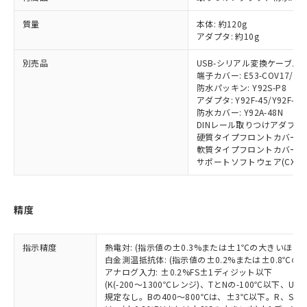
該第三者に通知します。また当社は、
示しないようお願いします。
部品在庫の切り替え状況などにより、予定
「10」：通常の使用状況下において有害物
販売先および販売に係わる関係者が違
マイパーツ機能（部品リスト作成サー
空
受注生産機種、また在庫状況の
質量
本体: 約120g
月が前後することがあります。
質が外部に漏えいし、環境に深刻な影響を
法に輸出するおそれがある場合は、取
ビス）をご利用いただくには、I-Web
白
情報を公開していない機種
アダプタ: 約10g
及ぼさない年数を意味します。
り引きをいたしません。
メンバーズにご登録されている必要が
「－」：未確認です。当社販売部門へお問
あります。
別売品
USB-シリアル変換ケーブル: E5
い合わせください。
端子カバー: E53-COV17/E53
お客様が当ウェブサイト上で当社にご
※3 非含有証明書ダウンロード
防水パッキン: Y92S-P8
登録された部品リストについて、当社
アダプタ: Y92F-45/Y92F-49
および当社の共同利用者が、当社の製
防水カバー: Y92A-48N
下記の非含有証明書をダウンロードするこ
品・サービスに関するお客様との取
DINレール取りつけアダプタ: Y
とができます。
合意する
キャンセル
引・商談に必要な範囲で利用すること
硬質タイプフロントカバー: Y9
をご了承ください。
軟質タイプフロントカバー: Y9
EU RoHS指令（10物質）の非含有証明書
サポートソフトウェア(CX-Therm
※当社の共同利用者とは、
"個人情報
51物質の非含有証明書（当社基準）
の共同利用に関して"
の「1.共同利
※本証明書は発行日時点で非含有を証明す
用者の範囲」に記載されている法人を
るもので、過去に遡って非含有を証明する
指します。
精度
ものではありません。
また、RoHS指令のフタル酸エステル類４
物質の対応では、対応完了までの期間は出
指示精度
熱電対: (指示値の±0.3%または±1℃の大きいほう
荷製品に未対応品が混在することから備考
白金測温抵抗体: (指示値の±0.2%または±0.8℃
アナログ入力: ±0.2%FS±1ディジット以下
欄に対応日を記載しておりました。
(K(-200～1300℃レンジ)、TとNの-100℃以下、
既に当社にて対応品への在庫切替を完了
規定なし。Bの400～800℃は、±3℃以下。R、S の
していることから、特段のことがない限