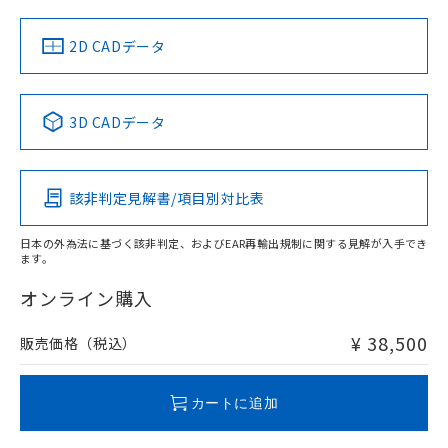
LR型式承認
DNV型式承認
BV型式承認
KR型式承
（イギリス
（ノルウェー
（フランス
（韓国
船舶規格）
船舶規格）
船舶規格）
船舶規格
中国 RoHS
注意事項・凡例
2D CADデータ
Yes
No
No
No
中国 RoHS表
※1 ※2
3D CADデータ
この製品の規格認証/適合状況ページへ
Pb
Hg
Cd
Cr(VI)
その他の認証はこちらのページからご検索ください
該非判定見解書/項目別対比表
X
O
O
O
日本の外為法に基づく該非判定、およびEAR再輸出規制に関する見解が入手でき
ます。
"対応済み"や非含有の記載がされた商品であっても、流通
在庫等で未対応品が混在する可能性があります。
オンライン購入
非含有品が必要な際は、弊社営業部門もしくは販売店へお
問い合わせください。
¥ 38,500
販売価格（税込）
この製品のRoHS/REACH対応状況ページへ
カートに追加