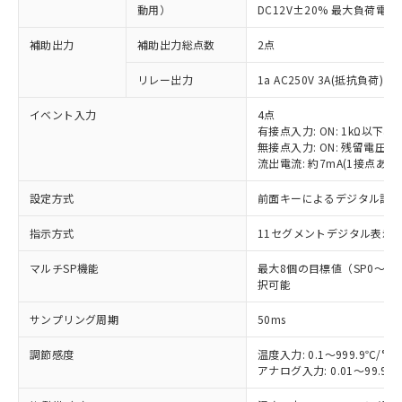
動用）
DC12V±20% 最大負荷電流
補助出力
補助出力総点数
2点
リレー出力
1a AC250V 3A(抵抗負荷) 
イベント入力
4点
有接点入力: ON: 1kΩ以下、OF
無接点入力: ON: 残留電圧1.
流出電流: 約7mA(1接点あた
設定方式
前面キーによるデジタル設
指示方式
11セグメントデジタル表示
マルチSP機能
最大8個の目標値（SP0～
択可能
サンプリング周期
50ms
調節感度
温度入力: 0.1～999.9℃/°F
アナログ入力: 0.01～99.99