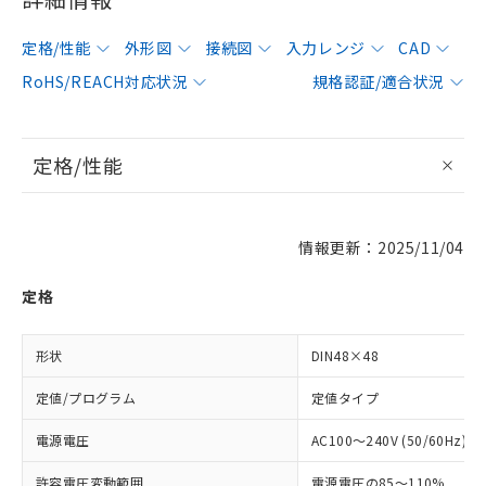
定格/性能
外形図
接続図
入力レンジ
CAD
RoHS/REACH対応状況
規格認証/適合状況
定格/性能
情報更新：2025/11/04
定格
形状
DIN48×48
定値/プログラム
定値タイプ
電源電圧
AC100～240V (50/60Hz)
許容電圧変動範囲
電源電圧の85～110%