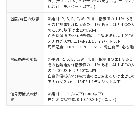
は、(±0.3%PVまたは±3℃の大きい方)±1ディジッ
り、2022年1月12日より割愛しておりま
い方)±1ディジット以下。)
す。
温度/電圧の影響
熱電対: R, S, B, C/W, PLⅡ: (指示値の±1%
その他熱電対: (指示値の±1% あるいは±4℃の大
の-100℃以下は±10℃以内
白金測温抵抗体: (指示値の±1% あるいは±2℃の
アナログ入力: ±1%FS±1ディジット以下
周囲温度: -10℃～23℃～55℃、電圧範囲: 定格電圧の
電磁妨害の影響
熱電対: R, S, B, C/W, PLⅡ: (指示値の±1%
その他熱電対: (指示値の±1% あるいは±4℃の大
の-100℃以下は±10℃以内
白金測温抵抗体: (指示値の±1% あるいは±2℃の
アナログ入力: ±1%FS±1ディジット以下
信号源抵抗の影
熱電対: 0.1℃/Ω以下(100Ω以下)
響
白金測温抵抗体: 0.1℃/Ω以下(10Ω以下)