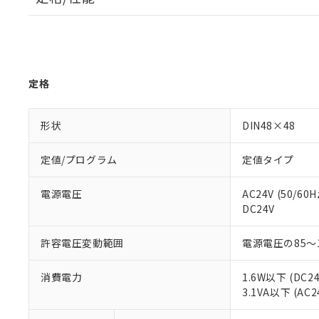
定格
形状
DIN48×48
定値/プログラム
定値タイプ
電源電圧
AC24V (50/60H
DC24V
許容電圧変動範囲
電源電圧の85～
消費電力
1.6W以下 (DC2
3.1VA以下 (AC2