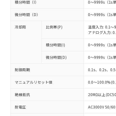
積分時間（I）
0～9999s（1s
○
一定数以
DBP(フタル酸ジブチル) :
い。
当社は貴社製
DEHP(フタル酸ビス(2-エ
正式な納期状
置等に一切使
当社販売員に
※2 対応予定月
微分時間（D）
0～9999s（1s
△
一定数に
当社は、貴社
オムロン制御
また当社は、
※2 環境保護使
在庫状況およ
部品在庫の切り替
たしません。
冷却用
比例帯(P)
温度入力: 0.1～9
－
在庫なし
す。
「ｅ」：有害物質
アナログ入力: 0.
機器販売
マイパーツ機
「10」：通常の
ている必要が
味します。
積分時間(I)
0～9999s（1s
空
受注生産
お客様が当ウ
※3 非含有証明
「－」：未確認で
白
が、当社の製
微分時間(D)
0～9999s（1s
さい。
下記の非含有証明
※当社の共同
いる法人を指
EU RoHS指令（
制御周期
0.1s、0.2s、0.
51物質の非含有証
※本証明書は発行
マニュアルリセット値
0.0～100.0%(
また、RoHS指
混在することから
絶縁抵抗
20MΩ以上(DC5
既に当社にて対応
り割愛しておりま
耐電圧
AC3000V 50/