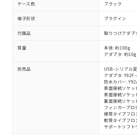
ケース色
ブラック
端子形状
プラグイン
付属品
取りつけアダプ
質量
本体: 約100g
アダプタ: 約10g
別売品
USB-シリアル変換
アダプタ: Y92F-4
防水カバー: Y92
表面接続ソケット(
表面接続ソケット(
裏面接続ソケット(
フィンガープロテク
硬質タイプフロント
軟質タイプフロント
サポートソフトウェア