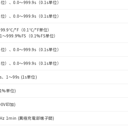
単位）、0.0～999.9s（0.1s単位）
上の在庫あり
 1000ppm、 DIBP(フタル酸ジイソブチル) : 1000ppm、 BBP(フタル酸ブチルベンジル) :
品を、核兵器、ミサイル、化学兵器、生物兵器またはその他武器並
チルヘキシル)) : 1000ppm
況および標準価格はお客様のお取引先、またはお客様担当のオムロ
用いたしません。
ご相談ください。
単位）、0.0～999.9s（0.1s単位）
は満たないが在庫あり
製品を第三者に販売する場合は、上記1、2および3の内容を当該第
機器販売店や当社販売拠点は「
販売ネットワーク
」をご確認くだ
販売先および販売に係わる関係者が違法に輸出するおそれがある場
用期限
び標準価格結果を当社の事前の承諾なく第三者に漏洩または開示し
え状況などにより、予定月が前後することがあります。
99.9℃/°F（0.1℃/°F単位）
(最新の在庫状況については、お客様のお取引先、またはお客様担当
（10物質）のすべてが基準値以下であることを示します。
1～999.9%FS（0.1%FS単位）
店・当社販売員にご確認ください)
能（部品リスト作成サービス）をご利用いただくには、I-Webメン
使用状況下において有害物質が外部に漏えいし、環境に深刻な影響を
あります。
単位）、0.0～999.9s（0.1s単位）
機種、また在庫状況の情報を公開していない機種
ェブサイト上で当社にご登録された部品リストについて、当社およ
書ダウンロード
す。当社販売部門へお問い合わせください。
品・サービスに関するお客様との取引・商談に必要な範囲で利用す
合意する
キャンセル
単位）、0.0～999.9s（0.1s単位）
書をダウンロードすることができます。
利用者とは、
"個人情報の共同利用に関して"
の「1.共同利用者の
します。
10物質）の非含有証明書
5s、1～99s (1s単位)
明書（当社基準）
日時点で非含有を証明するもので、過去に遡って非含有を証明するも
0.1%単位)
令のフタル酸エステル類４物質の対応では、対応完了までの期間は出
備考欄に対応日を記載しておりました。
00V印加)
品への在庫切替を完了していることから、特段のことがない限り、20
す。
60Hz 1min (異極充電部端子間)