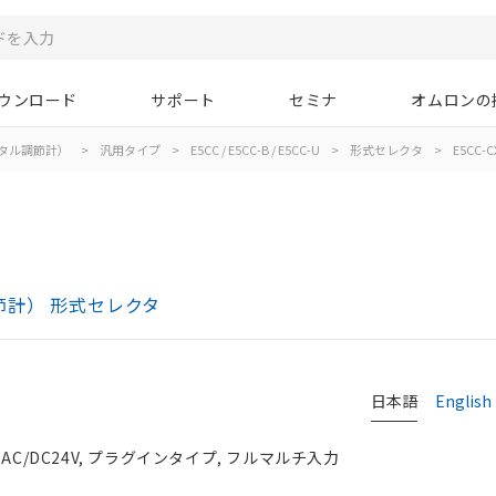
ウンロード
サポート
セミナ
オムロンの
タル調節計）
>
汎用タイプ
>
E5CC / E5CC-B / E5CC-U
>
形式セレクタ
>
E5CC-C
ル調節計） 形式セレクタ
日本語
English
AC/DC24V, プラグインタイプ, フルマルチ入力