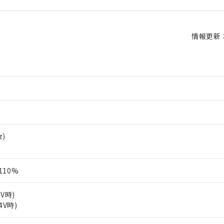
情報更新：2
z)
110%
4V時)
4V時)