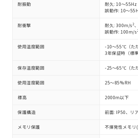
耐振動
耐久: 10～55Hz
誤動作: 10～55H
2
耐衝撃
耐久: 300m/s
、
誤動作: 100m/s
使用温度範囲
-10～55℃（
3年保証時（標準
保存温度範囲
-25～65℃（
使用湿度範囲
25～85%RH
標高
2000m以下
保護構造
前面: IP50、リア
メモリ保護
不揮発性メモリ(書