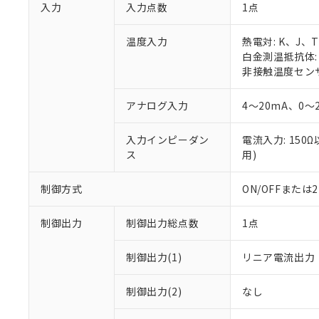
入力
入力点数
1点
温度入力
熱電対: K、J、
白金測温抵抗体: P
非接触温度センサ:
アナログ入力
4～20mA、0～
入力インピーダン
電流入力: 150
ス
用)
制御方式
ON/OFFまた
制御出力
制御出力総点数
1点
制御出力(1)
リニア電流出力
制御出力(2)
なし