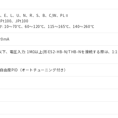
T、E、L、U、N、R、S、B、C/W、PLⅡ
t100、JPt100
 10～70℃、60～120℃、115～165℃、140～260℃
20mA
Ω以下、電圧入力: 1MΩ以上(形ES2-HB-N/THB-Nを接続する際は、1
は2自由度PID（オートチューニング付き）