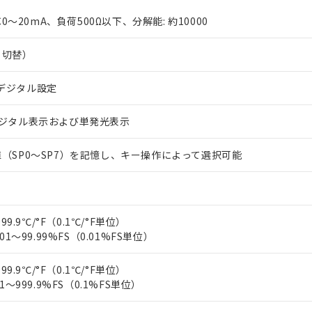
C0～20mA、負荷500Ω以下、分解能: 約10000
と切替）
デジタル設定
デジタル表示および単発光表示
 RoHS指令（10物質）の非含有に対応した製品が提供可能な商品です
oHS指令（10物質）の非含有に対応した製品に切り替える予定のある
（SP0～SP7）を記憶し、キー操作によって選択可能
 RoHS指令（10物質）の非含有に非対応の商品で、対応品を出す予
 RoHS指令（10物質）の非含有の対応状況を調査中または確認中の
ンス料など無形物で、有害物質有無と関係のない商品です。
○×表
より、非含有部品としていたものが、含有品と判明した場合などやむ
99.9℃/°F（0.1℃/°F単位）
みいただき、同意のうえご利用ください。
材料含有率が中国RoHSの基準値以下であることを示します。
01～99.99%FS（0.01%FS単位）
材料含有率が中国RoHSの基準値を超えていることを示します。
、当社制御機器事業取扱商品の当社在庫状況および標準価格(税抜)
ら貴社製品のうち、外国為替および外国貿易法に定める商品（以下｢
質）：
す。当社販売部門へお問い合わせください。
 水銀(Hg) 1000ppm以下、 カドミウム(Cd) 100ppm以下、
たは国外への提供する場合は、日本国政府の輸出許可(または役務取
99.9℃/°F（0.1℃/°F単位）
000ppm以下、ポリ臭化ビフェニル類(PBB) 1000ppm以下、ポリ臭化ジフェニルエーテル類(P
事業取扱商品の中には、本サービスの対象外となる商品もあること
手続きをとります。
キシル) (DEHP)(別名：DOP) 1000ppm以下、フタル酸ブチルベンジル（BBP） 100
1～999.9%FS（0.1%FS単位）
(GB/T26572)：
以下、フタル酸ジイソブチル (DIBP) 1000ppm以下
び標準価格照会結果は、記載している更新日時点での社内データに
物を破棄する場合は、完全に破砕するなど、違法に輸出されないよ
(水銀) : 1000ppm、 Cd(カドミウム) : 100ppm、
業用監視および制御機器に対する適用除外項目は除く。
覧された時点での実際の在庫および標準価格とは異なる場合がある
1000ppm、 PBBs(ポリ臭化ビフェニル類) : 1000ppm、 PBDEs(ポリ臭化ジフェニルエーテル類
物質については閾値を超える意図的な使用がないことを確認しています。