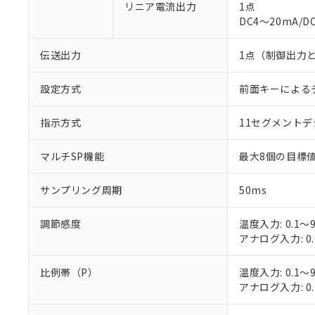
リニア電流出力
1点
DC4～20mA/D
伝送出力
1点（制御出力
設定方式
前面キーによる
※1 対応状況
指示方式
11セグメント
対応済み：EU
対応予定：EU R
マルチSP機能
最大8個の目標値
対応予定なし：EU
調査・確認中：EU
ご利用条件
サンプリング周期
50ms
非該当品：ライセ
※1 中国RoHS
仕入先様の事情に
があります。
調節感度
温度入力: 0.1～9
以下の条件をお読
「○」：最大均質
アナログ入力: 0.
「×」：最大均質
本サービスは
当社は、これ
*EU RoHS指令（10物
「－」：未確認で
鉛(Pb) 1000ppm以下、
くものです。
う）を輸出ま
比例帯（P）
温度入力: 0.1～9
記
説明
六価クロム(Cr(Ⅵ)) 1
当社制御機器
などの必要な
フタル酸ビス(2-エチルヘ
アナログ入力: 0.
号
*中国RoHS10物質の基準値 
ル（DBP） 1000ppm
在庫状況およ
当社は規制貨
Pb(鉛) :1000ppm、 Hg
但し、RoHS指令で産
のであり、閲
ます。
Cr(Ⅵ)(六価クロム) : 
フタル酸エステル類の４