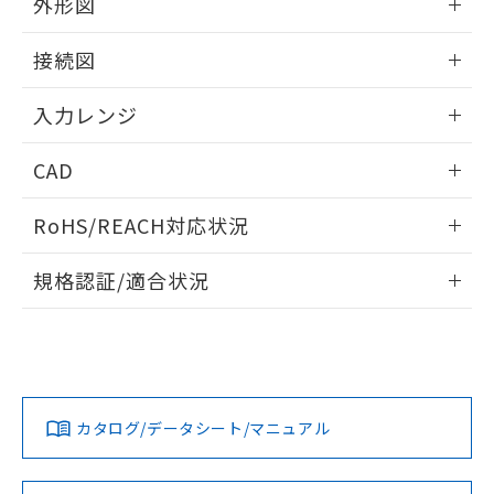
外形図
情報更新：2025/11/04
接続図
情報更新：2025/11/04
入力レンジ
情報更新：2025/11/04
CAD
ログイン/会員登録いただくと、CADデータをダウンロー
RoHS/REACH対応状況
ドすることができます。
情報更新：2026/7/29
規格認証/適合状況
ログイン/会員登録
EU RoHS
注意事項・凡例
UL認証
CSA認証
CEマーキング
Yes
Yes
Yes
対応状況
対応予定月
※1
※2
ダウンロードデータをご利用いただく前に、以下を必ずお読
みください。
カタログ/データシート/マニュアル
対応済み
ソフトウェアの使用条件
LR型式承認
DNV型式承認
BV型式承認
KR型式承
（イギリス
（ノルウェー
（フランス
（韓国