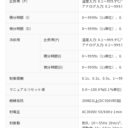
比例帯（P）
温度入力: 0.1～999.9℃/°F
アナログ入力: 0.1～999.9%
積分時間（I）
0～9999s（1s単位）、0.0～
微分時間（D）
0～9999s（1s単位）、0.0～
冷却用
比例帯(P)
温度入力: 0.1～999.9℃/°F
アナログ入力: 0.1～999.9%
積分時間(I)
0～9999s（1s単位）、0.0～
微分時間(D)
0～9999s（1s単位）、0.0～
制御周期
0.1s、0.2s、0.5s、1～99s 
マニュアルリセット値
0.0～100.0%(0.1%単位)
絶縁抵抗
20MΩ以上(DC500V印加)
耐電圧
AC3000V 50/60Hz 1mi
2
耐振動
耐久: 10～55Hz 20m/s
、3
2
誤動作: 10～55Hz 20m/s
、