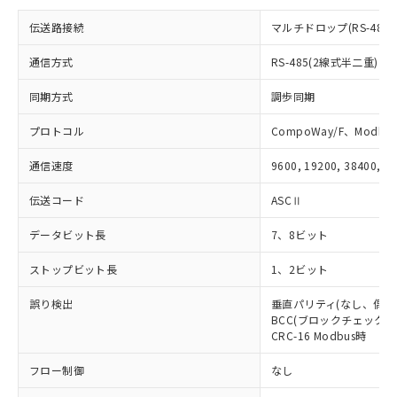
※当社の共同利用者とは、
"個人情報
51物質の非含有証明書（当社基準）
の共同利用に関して"
の「1.共同利
伝送路接続
マルチドロップ(RS-485)
※本証明書は発行日時点で非含有を証明す
用者の範囲」に記載されている法人を
るもので、過去に遡って非含有を証明する
指します。
通信方式
RS-485(2線式半二重)
ものではありません。
また、RoHS指令のフタル酸エステル類４
同期方式
調歩同期
物質の対応では、対応完了までの期間は出
荷製品に未対応品が混在することから備考
プロトコル
CompoWay/F、Modbus
欄に対応日を記載しておりました。
既に当社にて対応品への在庫切替を完了
通信速度
9600, 19200, 38400, 5
していることから、特段のことがない限
り、2022年1月12日より割愛しておりま
伝送コード
ASCⅡ
す。
データビット長
7、8ビット
ストップビット長
1、2ビット
誤り検出
垂直パリティ(なし、偶数
BCC(ブロックチェックキャ
CRC-16 Modbus時
フロー制御
なし