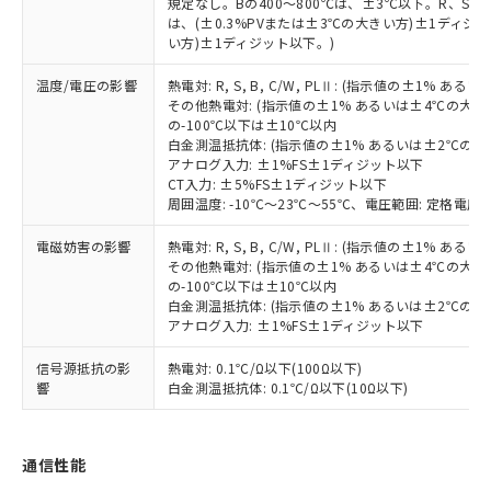
とります。
規定なし。Bの400～800℃は、±3℃以下。R、S の
了承ください。
(PBDE) 1000ppm以下、フタル酸ビス(2-エチルヘキシ
○
一定数以上の在庫あり
ニル類) : 1000ppm、 PBDEs(ポリ臭化ジフェニルエーテ
は、(±0.3%PVまたは±3℃の大きい方)±1ディジッ
当社は規制貨物を破棄する場合は、完
ル) (DEHP)(別名：DOP) 1000ppm以下、フタル酸ブチ
正式な納期状況および標準価格はお客
ル類) : 1000ppm、
い方)±1ディジット以下。)
ルベンジル（BBP） 1000ppm以下、フタル酸ジブチル
全に破砕するなど、違法に輸出されな
DBP(フタル酸ジブチル) : 1000ppm、 DIBP(フタル酸ジ
様のお取引先、またはお客様担当のオ
（DBP） 1000ppm以下、フタル酸ジイソブチル
イソブチル) : 1000ppm、 BBP(フタル酸ブチルベンジ
△
一定数には満たないが在庫あり
いよう必要な手段を講じます。
ムロン制御機器販売店・当社販売員に
(DIBP) 1000ppm以下
ル) : 1000ppm、
温度/電圧の影響
熱電対: R, S, B, C/W, PLⅡ: (指示値の±1%
当社は貴社製品を、核兵器、ミサイ
但し、RoHS指令で産業用監視および制御機器に対する
DEHP(フタル酸ビス(2-エチルヘキシル)) : 1000ppm
ご相談ください。
その他熱電対: (指示値の±1% あるいは±4℃の大
適用除外項目は除く。
ル、化学兵器、生物兵器またはその他
－
在庫なし(最新の在庫状況につ
オムロン制御機器販売店や当社販売拠
の-100℃以下は±10℃以内
フタル酸エステル類の４物質については閾値を超える意
武器並びにこれらの製造装置等に一切
いては、お客様のお取引先、ま
図的な使用がないことを確認しています。
白金測温抵抗体: (指示値の±1% あるいは±2℃の
点は「
販売ネットワーク
」をご確認
※2 環境保護使用期限
使用いたしません。
アナログ入力: ±1%FS±1ディジット以下
たはお客様担当のオムロン制御
ください。
CT入力: ±5%FS±1ディジット以下
当社は、貴社製品を第三者に販売する
機器販売店・当社販売員にご確
在庫状況および標準価格結果を当社の
※2 対応予定月
周囲温度: -10℃～23℃～55℃、電圧範囲: 定格電圧の
「ｅ」：有害物質（10物質）のすべてが基
場合は、上記1、2および3の内容を当
認ください)
事前の承諾なく第三者に漏洩または開
準値以下であることを示します。
該第三者に通知します。また当社は、
示しないようお願いします。
電磁妨害の影響
熱電対: R, S, B, C/W, PLⅡ: (指示値の±1%
部品在庫の切り替え状況などにより、予定
「10」：通常の使用状況下において有害物
販売先および販売に係わる関係者が違
マイパーツ機能（部品リスト作成サー
空
受注生産機種、また在庫状況の
その他熱電対: (指示値の±1% あるいは±4℃の大
月が前後することがあります。
質が外部に漏えいし、環境に深刻な影響を
法に輸出するおそれがある場合は、取
ビス）をご利用いただくには、I-Web
の-100℃以下は±10℃以内
白
情報を公開していない機種
及ぼさない年数を意味します。
り引きをいたしません。
白金測温抵抗体: (指示値の±1% あるいは±2℃の
メンバーズにご登録されている必要が
「－」：未確認です。当社販売部門へお問
アナログ入力: ±1%FS±1ディジット以下
あります。
い合わせください。
お客様が当ウェブサイト上で当社にご
※3 非含有証明書ダウンロード
信号源抵抗の影
熱電対: 0.1℃/Ω以下(100Ω以下)
登録された部品リストについて、当社
響
白金測温抵抗体: 0.1℃/Ω以下(10Ω以下)
および当社の共同利用者が、当社の製
下記の非含有証明書をダウンロードするこ
品・サービスに関するお客様との取
とができます。
合意する
キャンセル
引・商談に必要な範囲で利用すること
通信性能
をご了承ください。
EU RoHS指令（10物質）の非含有証明書