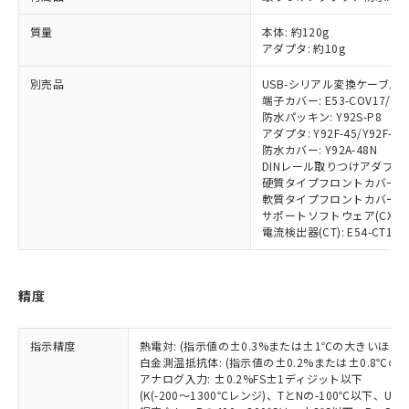
対応済み：EU RoHS指令（10物質）の
非含有に対応した製品が提供可能な商品で
質量
本体: 約120g
す。
アダプタ: 約10g
対応予定：EU RoHS指令（10物質）の非含
ご利用条件
有に対応した製品に切り替える予定のある
別売品
USB-シリアル変換ケーブル: E5
商品です。
端子カバー: E53-COV17/E53
防水パッキン: Y92S-P8
対応予定なし：EU RoHS指令（10物質）の
以下の条件をお読みいただき、同意のうえ
アダプタ: Y92F-45/Y92F-49
非含有に非対応の商品で、対応品を出す予
防水カバー: Y92A-48N
ご利用ください。
定はありません。
DINレール取りつけアダプタ: Y
調査・確認中：EU RoHS指令（10物質）の
硬質タイプフロントカバー: Y9
本サービスは、当社制御機器事業取扱
※1 中国RoHS○×表
非含有の対応状況を調査中または確認中の
軟質タイプフロントカバー: Y9
商品の当社在庫状況および標準価格
商品です。
サポートソフトウェア(CX-Therm
(税抜)を提供させていただくもので
「○」：最大均質材料含有率が中国RoHSの
電流検出器(CT): E54-CT1/E54
非該当品：ライセンス料など無形物で、有
す。
基準値以下であることを示します。
害物質有無と関係のない商品です。
当社制御機器事業取扱商品の中には、
「×」：最大均質材料含有率が中国RoHSの
仕入先様の事情により、非含有部品として
本サービスの対象外となる商品もある
基準値を超えていることを示します。
いたものが、含有品と判明した場合などや
当社は、これら貴社製品のうち、外国
精度
ことをご了承ください。
「－」：未確認です。当社販売部門へお問
むを得ず変更することがあります。
為替および外国貿易法に定める商品
在庫状況および標準価格照会結果は、
い合わせください。
（以下｢規制貨物等」という）を輸出
記載している更新日時点での社内デー
指示精度
熱電対: (指示値の±0.3%または±1℃の大きいほう
*EU RoHS指令（10物質）：
または国外への提供する場合は、日本
記
タに基づき作成されるものであり、閲
説明
白金測温抵抗体: (指示値の±0.2%または±0.8℃
鉛(Pb) 1000ppm以下、 水銀(Hg) 1000ppm以下、 カド
*中国RoHS10物質の基準値 (GB/T26572)：
国政府の輸出許可(または役務取引許
号
覧された時点での実際の在庫および標
ミウム(Cd) 100ppm以下、
アナログ入力: ±0.2%FS±1ディジット以下
Pb(鉛) :1000ppm、 Hg(水銀) : 1000ppm、 Cd(カドミウ
可)を取得するなどの必要な手続きを
六価クロム(Cr(Ⅵ)) 1000ppm以下、ポリ臭化ビフェニル
ム) : 100ppm、
(K(-200～1300℃レンジ)、TとNの-100℃以下、
準価格とは異なる場合があることをご
類(PBB) 1000ppm以下、ポリ臭化ジフェニルエーテル類
Cr(Ⅵ)(六価クロム) : 1000ppm、 PBBs(ポリ臭化ビフェ