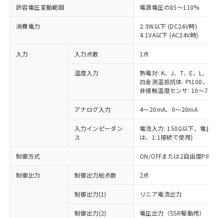
許容電圧変動範囲
電源電圧の85～110%
消費電力
2.3W以下 (DC24V時)
4.1VA以下 (AC24V時)
入力
入力点数
1点
温度入力
熱電対: K、J、T、E、L、U
白金測温抵抗体: Pt100、JPt
非接触温度センサ: 10～70℃
アナログ入力
4～20mA、0～20mA
入力インピーダン
電流入力: 150Ω以下、電圧入力
ス
は、1:1接続で使用)
制御方式
ON/OFFまたは2自由度PI
制御出力
制御出力総点数
2点
制御出力(1)
リニア電流出力
制御出力(2)
電圧出力（SSR駆動用）