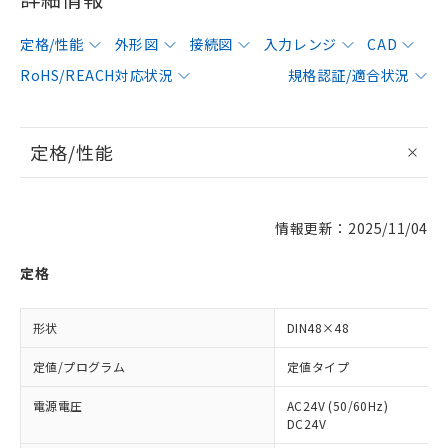
定格/性能
外形図
接続図
入力レンジ
CAD
RoHS/REACH対応状況
規格認証/適合状況
定格/性能
情報更新：2025/11/04
定格
形状
DIN48×48
定値/プログラム
定値タイプ
電源電圧
AC24V (50/60Hz)
DC24V