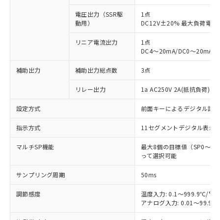
電圧出力（SSR駆
1点
動用）
DC12V±20% 最大負荷電流
リニア電流出力
1点
DC4～20mA/DC0～20mA
補助出力
補助出力総点数
3点
リレー出力
1a AC250V 2A(抵抗負荷) 
設定方式
前面キーによるデジタル設
指示方式
11セグメントデジタル表示
マルチSP機能
最大8個の目標値（SP0～
って選択可能
サンプリング周期
50ms
調節感度
温度入力: 0.1～999.9℃/°F
アナログ入力: 0.01～99.99