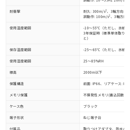
2
耐衝撃
耐久: 300m/s
、3軸方向 各
2
誤動作: 100m/s
、3軸方向 
使用温度範囲
-10～55℃（ただし、氷結
3年保証時（標準単体取り付け
と）
保存温度範囲
-25～65℃（ただし、氷結
使用湿度範囲
25～85%RH
標高
2000m以下
保護構造
前面: IP66、リアケース: IP2
メモリ保護
不揮発性メモリ(書込回数: 10
ケース色
ブラック
端子形状
ねじ端子台
※1 対応状況
付属品
取りつけアダプタ、防水パ