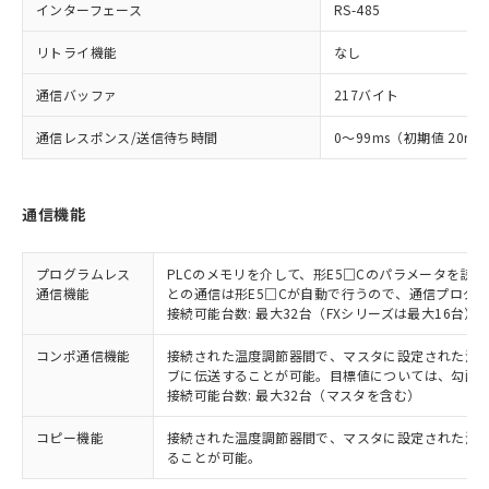
インターフェース
RS-485
リトライ機能
なし
通信バッファ
217バイト
通信レスポンス/送信待ち時間
0～99ms（初期値 20ms
通信機能
プログラムレス
PLCのメモリを介して、形E5□Cのパラメータを読
通信機能
との通信は形E5□Cが自動で行うので、通信プログ
接続可能台数: 最大32台（FXシリーズは最大16台）
コンポ通信機能
接続された温度調節器間で、マスタに設定された温度調
ブに伝送することが可能。目標値については、勾配
接続可能台数: 最大32台（マスタを含む）
コピー機能
接続された温度調節器間で、マスタに設定された温
ることが可能。