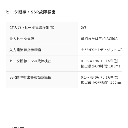
ヒータ断線・SSR故障検出
CT入力（ヒータ電流検出用）
2点
最大ヒータ電流
単相または三相 AC50A
入力電流値指示精度
±5%FS±1ディジット以下
ヒータ断線・SSR故障検出
0.1～49.9A（0.1A単位）
検出最小ON時間: 100ms（制御
SSR故障検出警報設定範囲
0.1～49.9A（0.1A単位）
検出最小OFF時間: 100ms（制