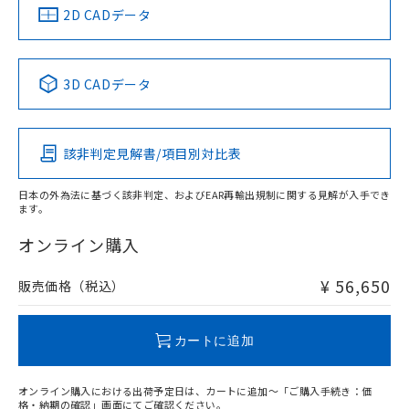
船舶規格）
船舶規格）
船舶規格）
船舶規格
中国 RoHS
注意事項・凡例
2D CADデータ
Yes
No
No
No
中国 RoHS表
※1 ※2
3D CADデータ
この製品の規格認証/適合状況ページへ
Pb
Hg
Cd
Cr(VI)
その他の認証はこちらのページからご検索ください
該非判定見解書/項目別対比表
X
O
O
O
日本の外為法に基づく該非判定、およびEAR再輸出規制に関する見解が入手でき
ます。
"対応済み"や非含有の記載がされた商品であっても、流通
在庫等で未対応品が混在する可能性があります。
オンライン購入
非含有品が必要な際は、弊社営業部門もしくは販売店へお
問い合わせください。
¥ 56,650
販売価格（税込）
この製品のRoHS/REACH対応状況ページへ
カートに追加
オンライン購入における出荷予定日は、カートに追加～「ご購入手続き：価
格・納期の確認」画面にてご確認ください。