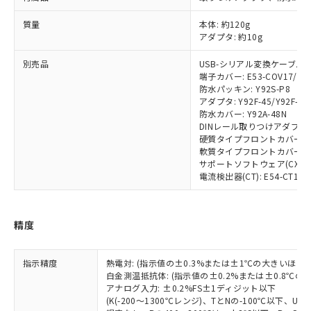
対応済み：EU RoHS指令（10物質）の
非含有に対応した製品が提供可能な商品で
質量
本体: 約120g
す。
アダプタ: 約10g
対応予定：EU RoHS指令（10物質）の非含
ご利用条件
有に対応した製品に切り替える予定のある
別売品
USB-シリアル変換ケーブル: E5
商品です。
端子カバー: E53-COV17/E53
防水パッキン: Y92S-P8
対応予定なし：EU RoHS指令（10物質）の
以下の条件をお読みいただき、同意のうえ
アダプタ: Y92F-45/Y92F-49
非含有に非対応の商品で、対応品を出す予
防水カバー: Y92A-48N
ご利用ください。
定はありません。
DINレール取りつけアダプタ: Y
調査・確認中：EU RoHS指令（10物質）の
硬質タイプフロントカバー: Y9
本サービスは、当社制御機器事業取扱
※1 中国RoHS○×表
非含有の対応状況を調査中または確認中の
軟質タイプフロントカバー: Y9
商品の当社在庫状況および標準価格
商品です。
サポートソフトウェア(CX-Therm
(税抜)を提供させていただくもので
「○」：最大均質材料含有率が中国RoHSの
電流検出器(CT): E54-CT1/E54
非該当品：ライセンス料など無形物で、有
す。
基準値以下であることを示します。
害物質有無と関係のない商品です。
当社制御機器事業取扱商品の中には、
「×」：最大均質材料含有率が中国RoHSの
仕入先様の事情により、非含有部品として
本サービスの対象外となる商品もある
基準値を超えていることを示します。
いたものが、含有品と判明した場合などや
当社は、これら貴社製品のうち、外国
精度
ことをご了承ください。
「－」：未確認です。当社販売部門へお問
むを得ず変更することがあります。
為替および外国貿易法に定める商品
在庫状況および標準価格照会結果は、
い合わせください。
（以下｢規制貨物等」という）を輸出
記載している更新日時点での社内デー
指示精度
熱電対: (指示値の±0.3%または±1℃の大きいほう
*EU RoHS指令（10物質）：
または国外への提供する場合は、日本
記
タに基づき作成されるものであり、閲
説明
白金測温抵抗体: (指示値の±0.2%または±0.8℃
鉛(Pb) 1000ppm以下、 水銀(Hg) 1000ppm以下、 カド
*中国RoHS10物質の基準値 (GB/T26572)：
国政府の輸出許可(または役務取引許
号
覧された時点での実際の在庫および標
ミウム(Cd) 100ppm以下、
アナログ入力: ±0.2%FS±1ディジット以下
Pb(鉛) :1000ppm、 Hg(水銀) : 1000ppm、 Cd(カドミウ
可)を取得するなどの必要な手続きを
六価クロム(Cr(Ⅵ)) 1000ppm以下、ポリ臭化ビフェニル
ム) : 100ppm、
(K(-200～1300℃レンジ)、TとNの-100℃以下、
準価格とは異なる場合があることをご
類(PBB) 1000ppm以下、ポリ臭化ジフェニルエーテル類
Cr(Ⅵ)(六価クロム) : 1000ppm、 PBBs(ポリ臭化ビフェ