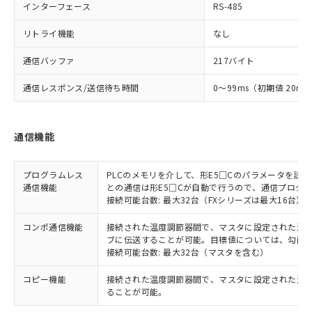
インターフェース
RS-485
リトライ機能
なし
通信バッファ
217バイト
通信レスポンス/送信待ち時間
0～99ms（初期値 20ms
通信機能
プログラムレス
PLCのメモリを介して、形E5□Cのパラメータを読
通信機能
との通信は形E5□Cが自動で行うので、通信プログ
接続可能台数: 最大32台（FXシリーズは最大16台）
コンポ通信機能
接続された温度調節器間で、マスタに設定された温度調
ブに伝送することが可能。目標値については、勾配
接続可能台数: 最大32台（マスタを含む）
コピー機能
接続された温度調節器間で、マスタに設定された温
ることが可能。