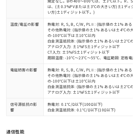
とります。
規定なし。Bの400～800℃は、±3℃以下。R、S の
了承ください。
(PBDE) 1000ppm以下、フタル酸ビス(2-エチルヘキシ
○
一定数以上の在庫あり
ニル類) : 1000ppm、 PBDEs(ポリ臭化ジフェニルエーテ
は、(±0.3%PVまたは±3℃の大きい方)±1ディジッ
当社は規制貨物を破棄する場合は、完
ル) (DEHP)(別名：DOP) 1000ppm以下、フタル酸ブチ
正式な納期状況および標準価格はお客
ル類) : 1000ppm、
い方)±1ディジット以下。)
ルベンジル（BBP） 1000ppm以下、フタル酸ジブチル
全に破砕するなど、違法に輸出されな
DBP(フタル酸ジブチル) : 1000ppm、 DIBP(フタル酸ジ
様のお取引先、またはお客様担当のオ
（DBP） 1000ppm以下、フタル酸ジイソブチル
イソブチル) : 1000ppm、 BBP(フタル酸ブチルベンジ
△
一定数には満たないが在庫あり
いよう必要な手段を講じます。
ムロン制御機器販売店・当社販売員に
(DIBP) 1000ppm以下
ル) : 1000ppm、
温度/電圧の影響
熱電対: R, S, B, C/W, PLⅡ: (指示値の±1%
当社は貴社製品を、核兵器、ミサイ
但し、RoHS指令で産業用監視および制御機器に対する
DEHP(フタル酸ビス(2-エチルヘキシル)) : 1000ppm
ご相談ください。
その他熱電対: (指示値の±1% あるいは±4℃の大
適用除外項目は除く。
ル、化学兵器、生物兵器またはその他
－
在庫なし(最新の在庫状況につ
オムロン制御機器販売店や当社販売拠
の-100℃以下は±10℃以内
フタル酸エステル類の４物質については閾値を超える意
武器並びにこれらの製造装置等に一切
いては、お客様のお取引先、ま
図的な使用がないことを確認しています。
白金測温抵抗体: (指示値の±1% あるいは±2℃の
点は「
販売ネットワーク
」をご確認
※2 環境保護使用期限
使用いたしません。
アナログ入力: ±1%FS±1ディジット以下
たはお客様担当のオムロン制御
ください。
CT入力: ±5%FS±1ディジット以下
当社は、貴社製品を第三者に販売する
機器販売店・当社販売員にご確
在庫状況および標準価格結果を当社の
※2 対応予定月
周囲温度: -10℃～23℃～55℃、電圧範囲: 定格電圧の
「ｅ」：有害物質（10物質）のすべてが基
場合は、上記1、2および3の内容を当
認ください)
事前の承諾なく第三者に漏洩または開
準値以下であることを示します。
該第三者に通知します。また当社は、
示しないようお願いします。
電磁妨害の影響
熱電対: R, S, B, C/W, PLⅡ: (指示値の±1%
部品在庫の切り替え状況などにより、予定
「10」：通常の使用状況下において有害物
販売先および販売に係わる関係者が違
マイパーツ機能（部品リスト作成サー
空
受注生産機種、また在庫状況の
その他熱電対: (指示値の±1% あるいは±4℃の大
月が前後することがあります。
質が外部に漏えいし、環境に深刻な影響を
法に輸出するおそれがある場合は、取
ビス）をご利用いただくには、I-Web
の-100℃以下は±10℃以内
白
情報を公開していない機種
及ぼさない年数を意味します。
り引きをいたしません。
白金測温抵抗体: (指示値の±1% あるいは±2℃の
メンバーズにご登録されている必要が
「－」：未確認です。当社販売部門へお問
アナログ入力: ±1%FS±1ディジット以下
あります。
い合わせください。
お客様が当ウェブサイト上で当社にご
※3 非含有証明書ダウンロード
信号源抵抗の影
熱電対: 0.1℃/Ω以下(100Ω以下)
登録された部品リストについて、当社
響
白金測温抵抗体: 0.1℃/Ω以下(10Ω以下)
および当社の共同利用者が、当社の製
下記の非含有証明書をダウンロードするこ
品・サービスに関するお客様との取
とができます。
合意する
キャンセル
引・商談に必要な範囲で利用すること
通信性能
をご了承ください。
EU RoHS指令（10物質）の非含有証明書