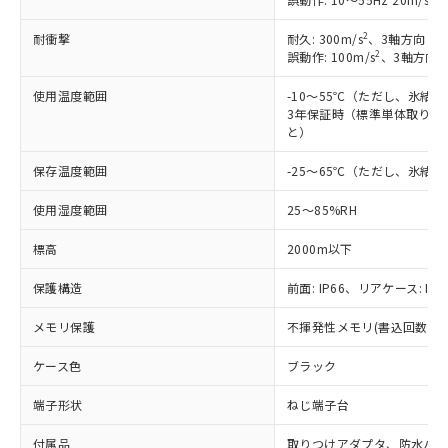
2
耐衝撃
耐久: 300m/s
、3軸方向 各
2
誤動作: 100m/s
、3軸方向 
使用温度範囲
-10～55℃（ただし、氷結
3年保証時（標準単体取り付け
と）
保存温度範囲
-25～65℃（ただし、氷結
使用湿度範囲
25～85%RH
標高
2000m以下
保護構造
前面: IP66、リアケース: IP2
メモリ保護
不揮発性メモリ(書込回数: 10
ケース色
ブラック
端子形状
ねじ端子台
※1 対応状況
付属品
取りつけアダプタ、防水パ