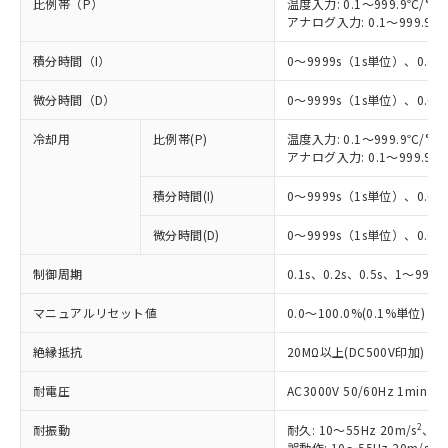
比例帯（P）
温度入力: 0.1～999.9℃/°F
アナログ入力: 0.1～999.9%
積分時間（I）
0～9999s（1s単位）、0.0～
微分時間（D）
0～9999s（1s単位）、0.0～
冷却用
比例帯(P)
温度入力: 0.1～999.9℃/°F
アナログ入力: 0.1～999.9%
積分時間(I)
0～9999s（1s単位）、0.0～
微分時間(D)
0～9999s（1s単位）、0.0～
制御周期
0.1s、0.2s、0.5s、1～99s 
マニュアルリセット値
0.0～100.0%(0.1%単位)
絶縁抵抗
20MΩ以上(DC500V印加)
耐電圧
AC3000V 50/60Hz 1mi
2
耐振動
耐久: 10～55Hz 20m/s
、3
2
誤動作: 10～55Hz 20m/s
、