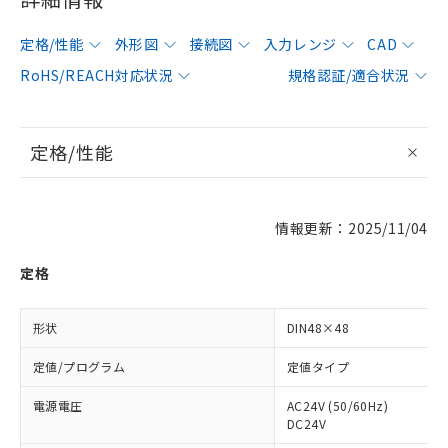
定格/性能
外形図
接続図
入力レンジ
CAD
RoHS/REACH対応状況
規格認証/適合状況
定格/性能
情報更新：2025/11/04
定格
形状
DIN48×48
定値/プログラム
定値タイプ
電源電圧
AC24V (50/60Hz)
DC24V