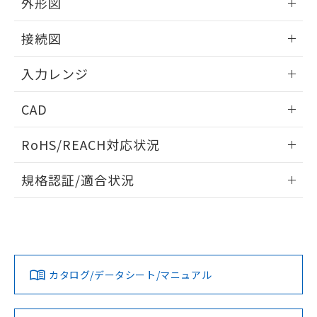
外形図
情報更新：2025/11/04
接続図
情報更新：2025/11/04
入力レンジ
情報更新：2025/11/04
CAD
ログイン/会員登録いただくと、CADデータをダウンロー
RoHS/REACH対応状況
ドすることができます。
情報更新：2026/7/29
規格認証/適合状況
ログイン/会員登録
EU RoHS
注意事項・凡例
UL認証
CSA認証
CEマーキング
Yes
Yes
Yes
対応状況
対応予定月
※1
※2
ダウンロードデータをご利用いただく前に、以下を必ずお読
みください。
カタログ/データシート/マニュアル
対応済み
ソフトウェアの使用条件
LR型式承認
DNV型式承認
BV型式承認
KR型式承
（イギリス
（ノルウェー
（フランス
（韓国