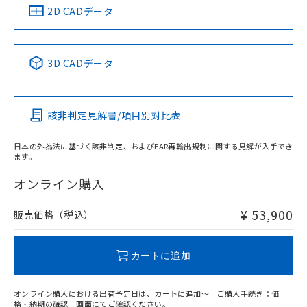
船舶規格）
船舶規格）
船舶規格）
船舶規格
中国 RoHS
注意事項・凡例
2D CADデータ
Yes
No
No
No
中国 RoHS表
※1 ※2
3D CADデータ
この製品の規格認証/適合状況ページへ
Pb
Hg
Cd
Cr(VI)
その他の認証はこちらのページからご検索ください
該非判定見解書/項目別対比表
X
O
O
O
日本の外為法に基づく該非判定、およびEAR再輸出規制に関する見解が入手でき
ます。
"対応済み"や非含有の記載がされた商品であっても、流通
在庫等で未対応品が混在する可能性があります。
オンライン購入
非含有品が必要な際は、弊社営業部門もしくは販売店へお
問い合わせください。
¥ 53,900
販売価格（税込）
この製品のRoHS/REACH対応状況ページへ
カートに追加
オンライン購入における出荷予定日は、カートに追加～「ご購入手続き：価
格・納期の確認」画面にてご確認ください。