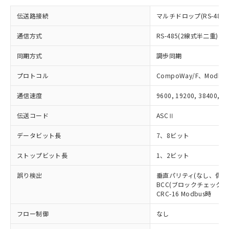
※当社の共同利用者とは、
"個人情報
51物質の非含有証明書（当社基準）
の共同利用に関して"
の「1.共同利
伝送路接続
マルチドロップ(RS-485)
※本証明書は発行日時点で非含有を証明す
用者の範囲」に記載されている法人を
るもので、過去に遡って非含有を証明する
指します。
通信方式
RS-485(2線式半二重)
ものではありません。
また、RoHS指令のフタル酸エステル類４
同期方式
調歩同期
物質の対応では、対応完了までの期間は出
荷製品に未対応品が混在することから備考
プロトコル
CompoWay/F、Modbus
欄に対応日を記載しておりました。
既に当社にて対応品への在庫切替を完了
通信速度
9600, 19200, 38400, 5
していることから、特段のことがない限
り、2022年1月12日より割愛しておりま
伝送コード
ASCⅡ
す。
データビット長
7、8ビット
ストップビット長
1、2ビット
誤り検出
垂直パリティ(なし、偶数
BCC(ブロックチェックキャ
CRC-16 Modbus時
フロー制御
なし