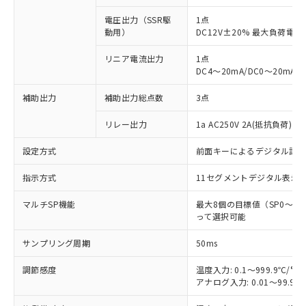
電圧出力（SSR駆
1点
動用）
DC12V±20% 最大負荷電流
リニア電流出力
1点
DC4～20mA/DC0～20mA
補助出力
補助出力総点数
3点
リレー出力
1a AC250V 2A(抵抗負荷) 
設定方式
前面キーによるデジタル設
指示方式
11セグメントデジタル表示
マルチSP機能
最大8個の目標値（SP0～
って選択可能
サンプリング周期
50ms
調節感度
温度入力: 0.1～999.9℃/°F
アナログ入力: 0.01～99.99