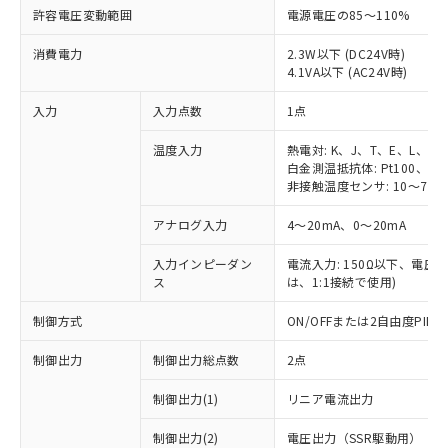
許容電圧変動範囲
電源電圧の85～110%
消費電力
2.3W以下 (DC24V時)
4.1VA以下 (AC24V時)
入力
入力点数
1点
温度入力
熱電対: K、J、T、E、L、U
白金測温抵抗体: Pt100、JPt
非接触温度センサ: 10～70℃
アナログ入力
4～20mA、0～20mA
入力インピーダン
電流入力: 150Ω以下、電圧入力
ス
は、1:1接続で使用)
制御方式
ON/OFFまたは2自由度PI
制御出力
制御出力総点数
2点
制御出力(1)
リニア電流出力
制御出力(2)
電圧出力（SSR駆動用）