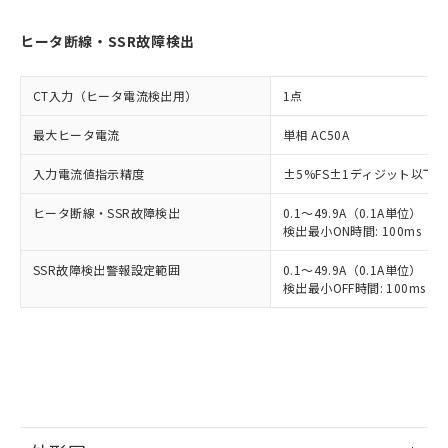
ヒータ断線・SSR故障検出
CT入力（ヒータ電流検出用）
1点
最大ヒータ電流
単相 AC50A
入力電流値指示精度
±5%FS±1ディジット以下
ヒータ断線・SSR故障検出
0.1～49.9A（0.1A単位）
検出最小ON時間: 100ms（制御
SSR故障検出警報設定範囲
0.1～49.9A（0.1A単位）
検出最小OFF時間: 100ms（制