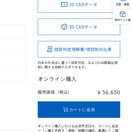
2D CADデータ
在庫・価格
無料テスト機
3D CADデータ
該非判定見解書/項目別対比表
日本の外為法に基づく該非判定、およびEAR再輸出規
制に関する見解が入手できます。
オンライン購入
¥ 56,650
販売価格（税込）
カートに追加
オンライン購入における出荷予定日は、カートに追加
～「ご購入手続き：価格・納期の確認」画面にてご確