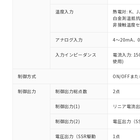
温度入力
熱電対: K、
白金測温抵抗体:
非接触温度セン
アナログ入力
4～20mA、
入力インピーダンス
電流入力: 1
使用)
制御方式
ON/OFF
制御出力
制御出力総点数
2点
制御出力(1)
リニア電流
制御出力(2)
電圧出力（S
電圧出力（SSR駆動
1点