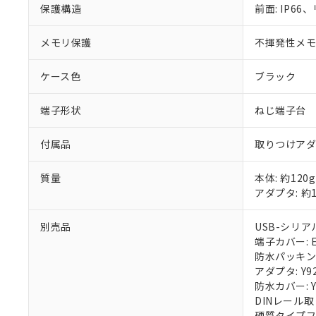
保護構造
前面: IP66、
メモリ保護
不揮発性メモリ
ケース色
ブラック
端子形状
ねじ端子台
付属品
取りつけア
質量
本体: 約120g
アダプタ: 約1
別売品
USB-シリアル
端子カバー: E5
防水パッキン: 
アダプタ: Y92
防水カバー: Y
DINレール取
硬質タイプフロ