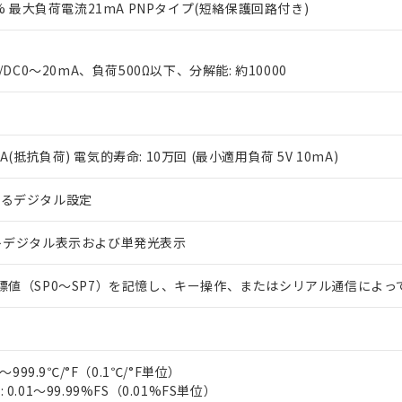
0% 最大負荷電流21mA PNPタイプ(短絡保護回路付き)
/DC0～20mA、負荷500Ω以下、分解能: 約10000
V 2A(抵抗負荷) 電気的寿命: 10万回 (最小適用負荷 5V 10mA)
 RoHS指令（10物質）の非含有に対応した製品が提供可能な商品です
oHS指令（10物質）の非含有に対応した製品に切り替える予定のある
よるデジタル設定
 RoHS指令（10物質）の非含有に非対応の商品で、対応品を出す予
 RoHS指令（10物質）の非含有の対応状況を調査中または確認中の
トデジタル表示および単発光表示
ンス料など無形物で、有害物質有無と関係のない商品です。
○×表
より、非含有部品としていたものが、含有品と判明した場合などやむ
標値（SP0～SP7）を記憶し、キー操作、またはシリアル通信によっ
みいただき、同意のうえご利用ください。
材料含有率が中国RoHSの基準値以下であることを示します。
材料含有率が中国RoHSの基準値を超えていることを示します。
、当社制御機器事業取扱商品の当社在庫状況および標準価格(税抜)
ら貴社製品のうち、外国為替および外国貿易法に定める商品（以下｢
質）：
す。当社販売部門へお問い合わせください。
 水銀(Hg) 1000ppm以下、 カドミウム(Cd) 100ppm以下、
たは国外への提供する場合は、日本国政府の輸出許可(または役務取
000ppm以下、ポリ臭化ビフェニル類(PBB) 1000ppm以下、ポリ臭化ジフェニルエーテル類(P
事業取扱商品の中には、本サービスの対象外となる商品もあること
手続きをとります。
キシル) (DEHP)(別名：DOP) 1000ppm以下、フタル酸ブチルベンジル（BBP） 100
(GB/T26572)：
～999.9℃/°F（0.1℃/°F単位）
以下、フタル酸ジイソブチル (DIBP) 1000ppm以下
び標準価格照会結果は、記載している更新日時点での社内データに
物を破棄する場合は、完全に破砕するなど、違法に輸出されないよ
(水銀) : 1000ppm、 Cd(カドミウム) : 100ppm、
業用監視および制御機器に対する適用除外項目は除く。
0.01～99.99%FS（0.01%FS単位）
覧された時点での実際の在庫および標準価格とは異なる場合がある
1000ppm、 PBBs(ポリ臭化ビフェニル類) : 1000ppm、 PBDEs(ポリ臭化ジフェニルエーテル類
物質については閾値を超える意図的な使用がないことを確認しています。