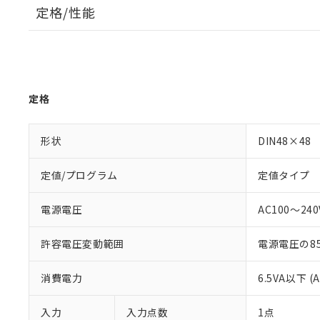
定格/性能
定格
形状
DIN48×48
定値/プログラム
定値タイプ
電源電圧
AC100～240V
許容電圧変動範囲
電源電圧の85
消費電力
6.5VA以下 (
入力
入力点数
1点