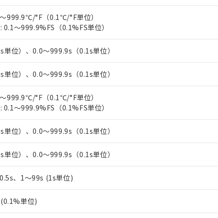
上の在庫あり
 1000ppm、 DIBP(フタル酸ジイソブチル) : 1000ppm、 BBP(フタル酸ブチルベンジル) :
品を、核兵器、ミサイル、化学兵器、生物兵器またはその他武器並
チルヘキシル)) : 1000ppm
況および標準価格はお客様のお取引先、またはお客様担当のオムロ
～999.9℃/°F（0.1℃/°F単位）
用いたしません。
ご相談ください。
0.1～999.9%FS（0.1%FS単位）
は満たないが在庫あり
製品を第三者に販売する場合は、上記1、2および3の内容を当該第
機器販売店や当社販売拠点は「
販売ネットワーク
」をご確認くだ
販売先および販売に係わる関係者が違法に輸出するおそれがある場
用期限
び標準価格結果を当社の事前の承諾なく第三者に漏洩または開示し
え状況などにより、予定月が前後することがあります。
1s単位）、0.0～999.9s（0.1s単位）
(最新の在庫状況については、お客様のお取引先、またはお客様担当
（10物質）のすべてが基準値以下であることを示します。
店・当社販売員にご確認ください)
能（部品リスト作成サービス）をご利用いただくには、I-Webメン
使用状況下において有害物質が外部に漏えいし、環境に深刻な影響を
1s単位）、0.0～999.9s（0.1s単位）
あります。
機種、また在庫状況の情報を公開していない機種
ェブサイト上で当社にご登録された部品リストについて、当社およ
書ダウンロード
す。当社販売部門へお問い合わせください。
～999.9℃/°F（0.1℃/°F単位）
品・サービスに関するお客様との取引・商談に必要な範囲で利用す
合意する
キャンセル
0.1～999.9%FS（0.1%FS単位）
書をダウンロードすることができます。
利用者とは、
"個人情報の共同利用に関して"
の「1.共同利用者の
します。
10物質）の非含有証明書
1s単位）、0.0～999.9s（0.1s単位）
明書（当社基準）
日時点で非含有を証明するもので、過去に遡って非含有を証明するも
1s単位）、0.0～999.9s（0.1s単位）
令のフタル酸エステル類４物質の対応では、対応完了までの期間は出
備考欄に対応日を記載しておりました。
、0.5s、1～99s (1s単位)
品への在庫切替を完了していることから、特段のことがない限り、20
す。
%(0.1%単位)