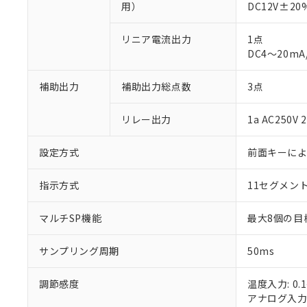
用）
DC12V±2
リニア電流出力
1点
DC4～20mA
補助出力
補助出力総点数
3点
※1 対応状況
リレー出力
1a AC250
対応済み：EU
対応予定：EU R
設定方式
前面キーに
対応予定なし：EU
調査・確認中：EU
ご利用条件
指示方式
11セグメン
非該当品：ライセ
※1 中国RoHS
仕入先様の事情に
があります。
マルチSP機能
最大8個の目
以下の条件をお読
「○」：最大均質
「×」：最大均質
本サービスは
当社は、これ
*EU RoHS指令（10物
サンプリング周期
50ms
「－」：未確認で
鉛(Pb) 1000ppm以下、
くものです。
う）を輸出ま
記
説明
六価クロム(Cr(Ⅵ)) 1
当社制御機器
などの必要な
フタル酸ビス(2-エチルヘ
号
調節感度
*中国RoHS10物質の基準値 
温度入力: 0.1
ル（DBP） 1000ppm
在庫状況およ
当社は規制貨
Pb(鉛) :1000ppm、 Hg
但し、RoHS指令で産
アナログ入力: 
のであり、閲
ます。
Cr(Ⅵ)(六価クロム) : 
フタル酸エステル類の４