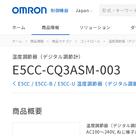
制御機器
Japan
ホーム
商品情報
ソリューション
ダ
ホーム
>
商品情報
>
商品カテゴリ
>
コントロール
>
温度調節器（デジ
温度調節器（デジタル調節計）
E5CC-CQ3ASM-003
E5CC / E5CC-B / E5CC-U 温度調節器（デジタ
商品概要
温度調節器（デジタル調節計
AC100～240V, ねじ