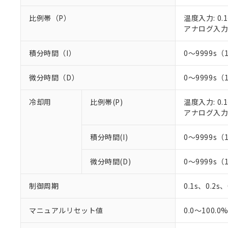
○
一定数以
DBP(フタル酸ジブチル) :
い。
当社は貴社製
DEHP(フタル酸ビス(2-エ
正式な納期状
比例帯（P）
温度入力: 0.1
置等に一切使
当社販売員に
※2 対応予定月
アナログ入力: 
△
一定数に
当社は、貴社
オムロン制御
また当社は、
※2 環境保護使
在庫状況およ
部品在庫の切り替
たしません。
積分時間（I）
0～9999s（
－
在庫なし
す。
「ｅ」：有害物質
機器販売
マイパーツ機
「10」：通常の
微分時間（D）
0～9999s（
ている必要が
味します。
空
受注生産
お客様が当ウ
※3 非含有証明
「－」：未確認で
白
冷却用
比例帯(P)
温度入力: 0.1
が、当社の製
アナログ入力: 
さい。
下記の非含有証明
※当社の共同
いる法人を指
EU RoHS指令（
積分時間(I)
0～9999s（
51物質の非含有証
※本証明書は発行
微分時間(D)
0～9999s（
また、RoHS指
混在することから
制御周期
0.1s、0.2s
既に当社にて対応
り割愛しておりま
マニュアルリセット値
0.0～100.0