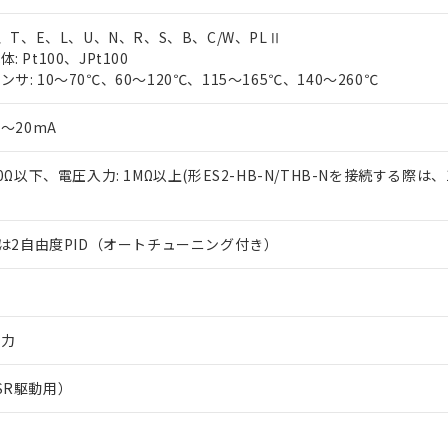
J、T、E、L、U、N、R、S、B、C/W、PLⅡ
 Pt100、JPt100
サ: 10～70℃、60～120℃、115～165℃、140～260℃
0～20mA
50Ω以下、電圧入力: 1MΩ以上(形ES2-HB-N/THB-Nを接続する際は、
または2自由度PID（オートチューニング付き）
出力
SR駆動用）