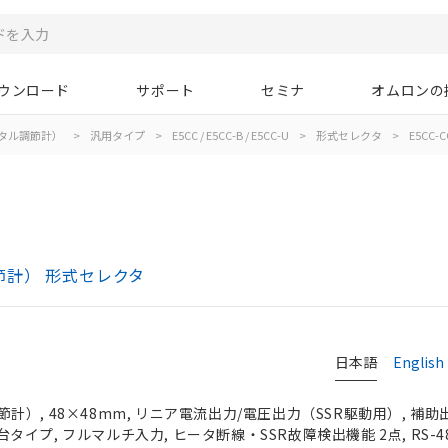
ウンロード
サポート
セミナ
オムロンの
タル調節計）
>
汎用タイプ
>
E5CC / E5CC-B / E5CC-U
>
形式セレクタ
>
E5CC-C
ル調節計） 形式セレクタ
日本語
English
）, 48×48mm, リニア電流出力/電圧出力（SSR駆動用）, 補助出
端子台タイプ, フルマルチ入力, ヒータ断線・SSR故障検出機能 2点, RS-4