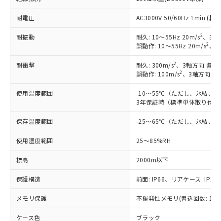
耐電圧
AC3000V 50/60Hz 1min 
2
耐振動
耐久: 10～55Hz 20m/s
、3軸
2
誤動作: 10～55Hz 20m/s
、3
2
耐衝撃
耐久: 300m/s
、3軸方向 各3
2
誤動作: 100m/s
、3軸方向 各
使用温度範囲
-10～55℃（ただし、氷結、
3年保証時（標準単体取り付け）
保存温度範囲
-25～65℃（ただし、氷結、
※1 対応状況
使用湿度範囲
25～85%RH
対応済み：EU RoHS指令（10物質）の
標高
2000m以下
非含有に対応した製品が提供可能な商品で
す。
保護構造
前面: IP66、リアケース: IP20
対応予定：EU RoHS指令（10物質）の非含
ご利用条件
有に対応した製品に切り替える予定のある
メモリ保護
不揮発性メモリ(書込回数: 100
商品です。
対応予定なし：EU RoHS指令（10物質）の
ケース色
ブラック