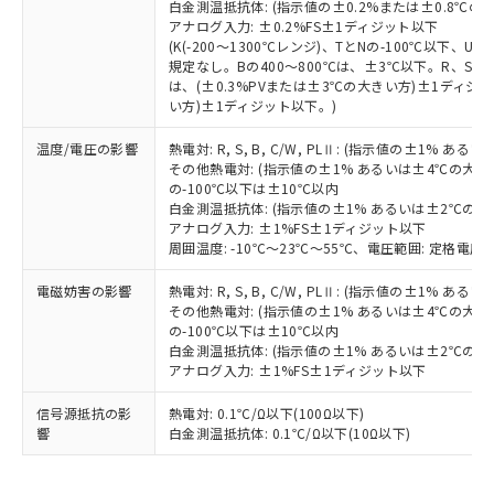
※2 環境保護使用期限
白金測温抵抗体: (指示値の±0.2%または±0.8℃
使用いたしません。
たはお客様担当のオムロン制御
ください。
アナログ入力: ±0.2%FS±1ディジット以下
当社は、貴社製品を第三者に販売する
機器販売店・当社販売員にご確
在庫状況および標準価格結果を当社の
(K(-200～1300℃レンジ)、TとNの-100℃以下、
※2 対応予定月
「ｅ」：有害物質（10物質）のすべてが基
場合は、上記1、2および3の内容を当
認ください)
事前の承諾なく第三者に漏洩または開
規定なし。Bの400～800℃は、±3℃以下。R、S の
準値以下であることを示します。
該第三者に通知します。また当社は、
示しないようお願いします。
は、(±0.3%PVまたは±3℃の大きい方)±1ディジッ
部品在庫の切り替え状況などにより、予定
「10」：通常の使用状況下において有害物
販売先および販売に係わる関係者が違
い方)±1ディジット以下。)
マイパーツ機能（部品リスト作成サー
空
受注生産機種、また在庫状況の
月が前後することがあります。
質が外部に漏えいし、環境に深刻な影響を
法に輸出するおそれがある場合は、取
ビス）をご利用いただくには、I-Web
白
情報を公開していない機種
及ぼさない年数を意味します。
り引きをいたしません。
温度/電圧の影響
熱電対: R, S, B, C/W, PLⅡ: (指示値の±1%
メンバーズにご登録されている必要が
「－」：未確認です。当社販売部門へお問
その他熱電対: (指示値の±1% あるいは±4℃の大
あります。
の-100℃以下は±10℃以内
い合わせください。
お客様が当ウェブサイト上で当社にご
白金測温抵抗体: (指示値の±1% あるいは±2℃の
※3 非含有証明書ダウンロード
登録された部品リストについて、当社
アナログ入力: ±1%FS±1ディジット以下
および当社の共同利用者が、当社の製
周囲温度: -10℃～23℃～55℃、電圧範囲: 定格電圧の
下記の非含有証明書をダウンロードするこ
品・サービスに関するお客様との取
とができます。
電磁妨害の影響
熱電対: R, S, B, C/W, PLⅡ: (指示値の±1%
合意する
キャンセル
引・商談に必要な範囲で利用すること
その他熱電対: (指示値の±1% あるいは±4℃の大
をご了承ください。
の-100℃以下は±10℃以内
EU RoHS指令（10物質）の非含有証明書
※当社の共同利用者とは、
"個人情報
白金測温抵抗体: (指示値の±1% あるいは±2℃の
51物質の非含有証明書（当社基準）
の共同利用に関して"
の「1.共同利
アナログ入力: ±1%FS±1ディジット以下
※本証明書は発行日時点で非含有を証明す
用者の範囲」に記載されている法人を
るもので、過去に遡って非含有を証明する
指します。
信号源抵抗の影
熱電対: 0.1℃/Ω以下(100Ω以下)
ものではありません。
響
白金測温抵抗体: 0.1℃/Ω以下(10Ω以下)
また、RoHS指令のフタル酸エステル類４
物質の対応では、対応完了までの期間は出