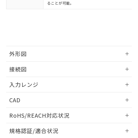
ることが可能。
外形図
情報更新：2025/11/04
接続図
情報更新：2025/11/04
入力レンジ
情報更新：2025/11/04
CAD
ログイン/会員登録いただくと、CADデータをダウンロー
RoHS/REACH対応状況
ドすることができます。
情報更新：2026/7/29
規格認証/適合状況