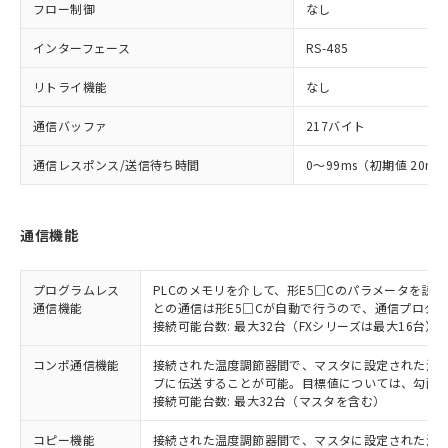
フロー制御
なし
インターフェース
RS-485
リトライ機能
なし
通信バッファ
217バイト
通信レスポンス/送信待ち時間
0～99ms（初期値 20ms
通信機能
プログラムレス
PLCのメモリを介して、形E5□Cのパラメータを読
通信機能
との通信は形E5□Cが自動で行うので、通信プログ
接続可能台数: 最大32台（FXシリーズは最大16台）
コンポ通信機能
接続された温度調節器間で、マスタに設定された温度調
ブに伝送することが可能。目標値については、勾配
接続可能台数: 最大32台（マスタを含む）
コピー機能
接続された温度調節器間で、マスタに設定された温