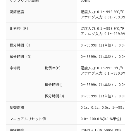
サンプリング周期
50ms
調節感度
温度入力: 0.1～999.9℃/°F（0
アナログ入力: 0.01～99.99%
比例帯（P）
温度入力: 0.1～999.9℃/°F（0
アナログ入力: 0.1～999.9%F
積分時間（I）
0～9999s（1s単位）、0.0～99
微分時間（D）
0～9999s（1s単位）、0.0～99
冷却用
比例帯(P)
温度入力: 0.1～999.9℃/°F（0
アナログ入力: 0.1～999.9%F
積分時間(I)
0～9999s（1s単位）、0.0～99
微分時間(D)
0～9999s（1s単位）、0.0～99
制御周期
0.1s、0.2s、0.5s、1～99s (1
マニュアルリセット値
0.0～100.0%(0.1%単位)
絶縁抵抗
20MΩ以上(DC500V印加)