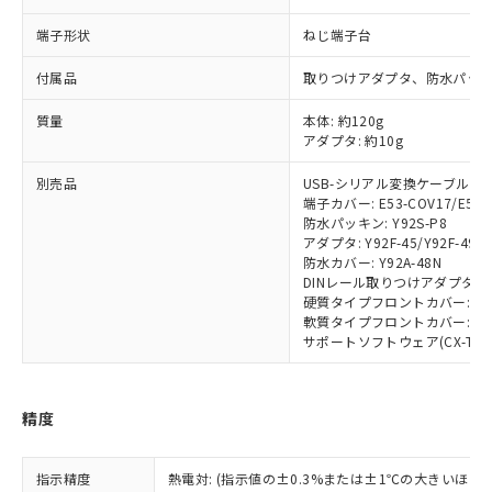
以下の条件をお読みいただき、同意のうえ
非含有に非対応の商品で、対応品を出す予
ご利用ください。
端子形状
ねじ端子台
定はありません。
調査・確認中：EU RoHS指令（10物質）の
本サービスは、当社制御機器事業取扱
※1 中国RoHS○×表
付属品
取りつけアダプタ、防水パッ
非含有の対応状況を調査中または確認中の
商品の当社在庫状況および標準価格
商品です。
(税抜)を提供させていただくもので
質量
本体: 約120g
「○」：最大均質材料含有率が中国RoHSの
非該当品：ライセンス料など無形物で、有
す。
アダプタ: 約10g
基準値以下であることを示します。
害物質有無と関係のない商品です。
当社制御機器事業取扱商品の中には、
「×」：最大均質材料含有率が中国RoHSの
仕入先様の事情により、非含有部品として
別売品
USB-シリアル変換ケーブル: E58
本サービスの対象外となる商品もある
基準値を超えていることを示します。
いたものが、含有品と判明した場合などや
当社は、これら貴社製品のうち、外国
端子カバー: E53-COV17/E53-
ことをご了承ください。
「－」：未確認です。当社販売部門へお問
むを得ず変更することがあります。
防水パッキン: Y92S-P8
為替および外国貿易法に定める商品
在庫状況および標準価格照会結果は、
い合わせください。
アダプタ: Y92F-45/Y92F-49
（以下｢規制貨物等」という）を輸出
記載している更新日時点での社内デー
防水カバー: Y92A-48N
*EU RoHS指令（10物質）：
または国外への提供する場合は、日本
記
タに基づき作成されるものであり、閲
説明
DINレール取りつけアダプタ: Y9
鉛(Pb) 1000ppm以下、 水銀(Hg) 1000ppm以下、 カド
*中国RoHS10物質の基準値 (GB/T26572)：
国政府の輸出許可(または役務取引許
号
覧された時点での実際の在庫および標
ミウム(Cd) 100ppm以下、
硬質タイプフロントカバー: Y92
Pb(鉛) :1000ppm、 Hg(水銀) : 1000ppm、 Cd(カドミウ
可)を取得するなどの必要な手続きを
六価クロム(Cr(Ⅵ)) 1000ppm以下、ポリ臭化ビフェニル
ム) : 100ppm、
軟質タイプフロントカバー: Y92
準価格とは異なる場合があることをご
類(PBB) 1000ppm以下、ポリ臭化ジフェニルエーテル類
Cr(Ⅵ)(六価クロム) : 1000ppm、 PBBs(ポリ臭化ビフェ
とります。
サポートソフトウェア(CX-Thermo
了承ください。
(PBDE) 1000ppm以下、フタル酸ビス(2-エチルヘキシ
○
一定数以上の在庫あり
ニル類) : 1000ppm、 PBDEs(ポリ臭化ジフェニルエーテ
当社は規制貨物を破棄する場合は、完
ル) (DEHP)(別名：DOP) 1000ppm以下、フタル酸ブチ
正式な納期状況および標準価格はお客
ル類) : 1000ppm、
ルベンジル（BBP） 1000ppm以下、フタル酸ジブチル
全に破砕するなど、違法に輸出されな
DBP(フタル酸ジブチル) : 1000ppm、 DIBP(フタル酸ジ
様のお取引先、またはお客様担当のオ
（DBP） 1000ppm以下、フタル酸ジイソブチル
イソブチル) : 1000ppm、 BBP(フタル酸ブチルベンジ
△
一定数には満たないが在庫あり
いよう必要な手段を講じます。
ムロン制御機器販売店・当社販売員に
(DIBP) 1000ppm以下
精度
ル) : 1000ppm、
当社は貴社製品を、核兵器、ミサイ
但し、RoHS指令で産業用監視および制御機器に対する
DEHP(フタル酸ビス(2-エチルヘキシル)) : 1000ppm
ご相談ください。
適用除外項目は除く。
ル、化学兵器、生物兵器またはその他
－
在庫なし(最新の在庫状況につ
オムロン制御機器販売店や当社販売拠
フタル酸エステル類の４物質については閾値を超える意
武器並びにこれらの製造装置等に一切
指示精度
熱電対: (指示値の±0.3%または±1℃の大きいほう
いては、お客様のお取引先、ま
図的な使用がないことを確認しています。
点は「
販売ネットワーク
」をご確認