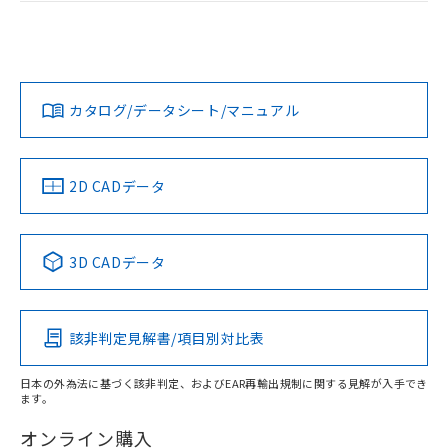
ログイン/会員登録
EU RoHS
注意事項・凡例
UL認証
CSA認証
CEマーキング
Yes
Yes
Yes
対応状況
対応予定月
※1
※2
ダウンロードデータをご利用いただく前に、以下を必ずお読
みください。
カタログ/データシート/マニュアル
対応済み
ソフトウェアの使用条件
LR型式承認
DNV型式承認
BV型式承認
KR型式承
（イギリス
（ノルウェー
（フランス
（韓国
船舶規格）
船舶規格）
船舶規格）
船舶規格
中国 RoHS
注意事項・凡例
2D CADデータ
Yes
No
No
No
中国 RoHS表
※1 ※2
3D CADデータ
この製品の規格認証/適合状況ページへ
Pb
Hg
Cd
Cr(VI)
その他の認証はこちらのページからご検索ください
該非判定見解書/項目別対比表
X
O
O
O
日本の外為法に基づく該非判定、およびEAR再輸出規制に関する見解が入手でき
ます。
"対応済み"や非含有の記載がされた商品であっても、流通
在庫等で未対応品が混在する可能性があります。
オンライン購入