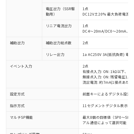
電圧出力（SSR駆
1点
動用）
DC12V±20% 最大負荷電流2
リニア電流出力
1点
DC4～20mA/DC0～20mA、
補助出力
補助出力総点数
2点
リレー出力
1a AC250V 3A(抵抗負荷) 電
イベント入力
2点
有接点入力: ON: 1kΩ以下、OFF
無接点入力: ON: 残留電圧1.5
流出電流: 約7mA(1接点あたり
設定方式
前面キーによるデジタル設定
指示方式
11セグメントデジタル表示お
マルチSP機能
最大8個の目標値（SP0～S
アル通信によって選択可能