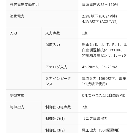
許容電圧変動範囲
電源電圧の85～110%
消費電力
2.3W以下 (DC24V時)
4.1VA以下 (AC24V時)
入力
入力点数
1点
温度入力
熱電対: K、J、T、E、L、U、
白金測温抵抗体: Pt100、JPt1
非接触温度センサ: 10～70℃、6
アナログ入力
4～20mA、0～20mA
入力インピーダ
電流入力: 150Ω以下、電圧入力:
ンス
1:1接続で使用)
制御方式
ON/OFFまたは2自由度PID
制御出力
制御出力総点数
2点
制御出力(1)
リニア電流出力
制御出力(2)
電圧出力（SSR駆動用）