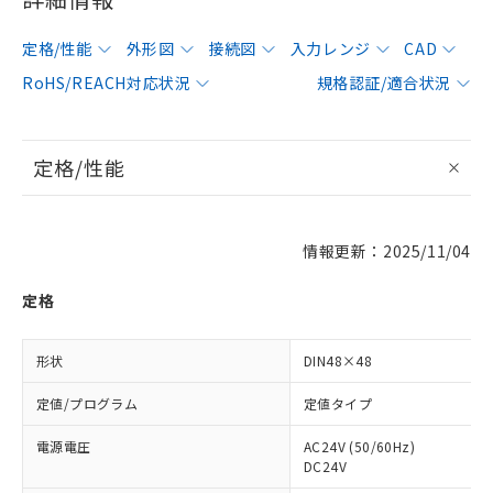
定格/性能
外形図
接続図
入力レンジ
CAD
RoHS/REACH対応状況
規格認証/適合状況
定格/性能
情報更新：2025/11/04
定格
形状
DIN48×48
定値/プログラム
定値タイプ
電源電圧
AC24V (50/60Hz)
DC24V