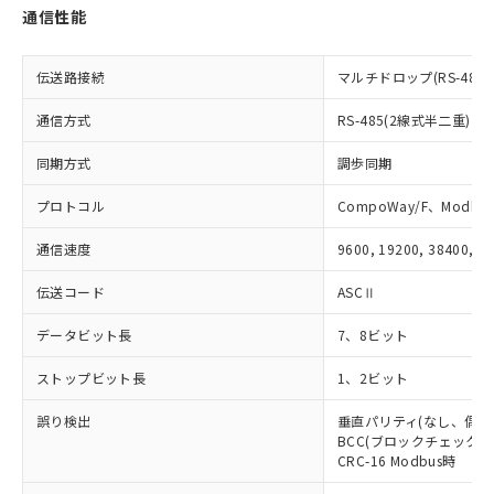
荷製品に未対応品が混在することから備考
通信性能
欄に対応日を記載しておりました。
既に当社にて対応品への在庫切替を完了
していることから、特段のことがない限
伝送路接続
マルチドロップ(RS-485)
り、2022年1月12日より割愛しておりま
す。
通信方式
RS-485(2線式半二重)
同期方式
調歩同期
プロトコル
CompoWay/F、Modbus
通信速度
9600, 19200, 38400, 5
伝送コード
ASCⅡ
データビット長
7、8ビット
ストップビット長
1、2ビット
誤り検出
垂直パリティ(なし、偶数
BCC(ブロックチェックキャ
CRC-16 Modbus時