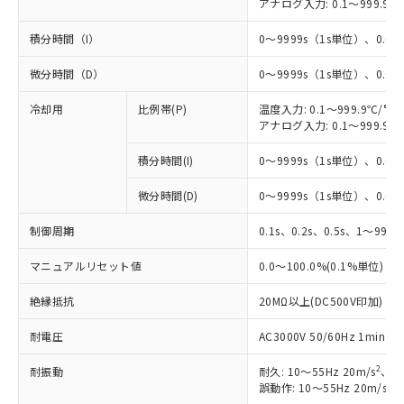
アナログ入力: 0.1～999.9%
積分時間（I）
0～9999s（1s単位）、0.0～
微分時間（D）
0～9999s（1s単位）、0.0～
冷却用
比例帯(P)
温度入力: 0.1～999.9℃/°F
アナログ入力: 0.1～999.9%
積分時間(I)
0～9999s（1s単位）、0.0～
※1 対応状況
微分時間(D)
0～9999s（1s単位）、0.0～
対応済み：EU RoHS指令（10物質）の
非含有に対応した製品が提供可能な商品で
制御周期
0.1s、0.2s、0.5s、1～99s 
す。
マニュアルリセット値
0.0～100.0%(0.1%単位)
対応予定：EU RoHS指令（10物質）の非含
ご利用条件
有に対応した製品に切り替える予定のある
絶縁抵抗
20MΩ以上(DC500V印加)
商品です。
対応予定なし：EU RoHS指令（10物質）の
耐電圧
AC3000V 50/60Hz 1mi
以下の条件をお読みいただき、同意のうえ
非含有に非対応の商品で、対応品を出す予
ご利用ください。
定はありません。
2
耐振動
耐久: 10～55Hz 20m/s
、3
調査・確認中：EU RoHS指令（10物質）の
2
誤動作: 10～55Hz 20m/s
、
本サービスは、当社制御機器事業取扱
※1 中国RoHS○×表
非含有の対応状況を調査中または確認中の