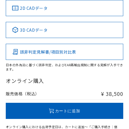
（イギリス
（ノルウェー
（フランス
（韓国
船舶規格）
船舶規格）
船舶規格）
船舶規格
中国 RoHS
注意事項・凡例
2D CADデータ
Yes
No
No
No
中国 RoHS表
※1 ※2
3D CADデータ
この製品の規格認証/適合状況ページへ
Pb
Hg
Cd
Cr(VI)
その他の認証はこちらのページからご検索ください
該非判定見解書/項目別対比表
X
O
O
O
日本の外為法に基づく該非判定、およびEAR再輸出規制に関する見解が入手でき
ます。
"対応済み"や非含有の記載がされた商品であっても、流通
在庫等で未対応品が混在する可能性があります。
オンライン購入
非含有品が必要な際は、弊社営業部門もしくは販売店へお
問い合わせください。
¥ 38,500
販売価格（税込）
この製品のRoHS/REACH対応状況ページへ
カートに追加
オンライン購入における出荷予定日は、カートに追加～「ご購入手続き：価