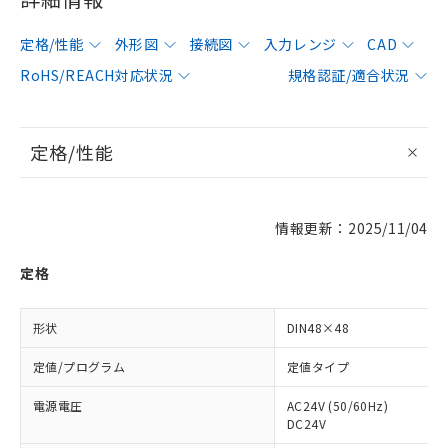
定格/性能
外形図
接続図
入力レンジ
CAD
RoHS/REACH対応状況
規格認証/適合状況
定格/性能
情報更新：2025/11/04
定格
形状
DIN48×48
定値/プログラム
定値タイプ
電源電圧
AC24V (50/60Hz)
DC24V