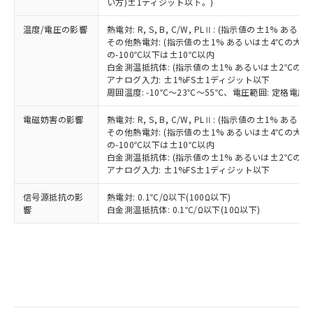
い方)±1ディジット以下。)
り、2022年1月12日より割愛しておりま
す。
温度/電圧の影響
熱電対: R, S, B, C/W, PLⅡ: (指示値の±1%
その他熱電対: (指示値の±1% あるいは±4℃の大
の-100℃以下は±10℃以内
白金測温抵抗体: (指示値の±1% あるいは±2℃の
アナログ入力: ±1%FS±1ディジット以下
周囲温度: -10℃～23℃～55℃、電圧範囲: 定格電圧の
電磁妨害の影響
熱電対: R, S, B, C/W, PLⅡ: (指示値の±1%
その他熱電対: (指示値の±1% あるいは±4℃の大
の-100℃以下は±10℃以内
白金測温抵抗体: (指示値の±1% あるいは±2℃の
アナログ入力: ±1%FS±1ディジット以下
信号源抵抗の影
熱電対: 0.1℃/Ω以下(100Ω以下)
響
白金測温抵抗体: 0.1℃/Ω以下(10Ω以下)