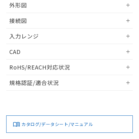
外形図
情報更新：2025/11/04
接続図
情報更新：2025/11/04
入力レンジ
情報更新：2025/11/04
CAD
ログイン/会員登録いただくと、CADデータをダウンロー
RoHS/REACH対応状況
ドすることができます。
情報更新：2026/7/29
規格認証/適合状況
ログイン/会員登録
EU RoHS
注意事項・凡例
UL認証
CSA認証
CEマーキング
Yes
Yes
Yes
対応状況
対応予定月
※1
※2
ダウンロードデータをご利用いただく前に、以下を必ずお読
みください。
カタログ/データシート/マニュアル
対応済み
ソフトウェアの使用条件
LR型式承認
DNV型式承認
BV型式承認
KR型式承