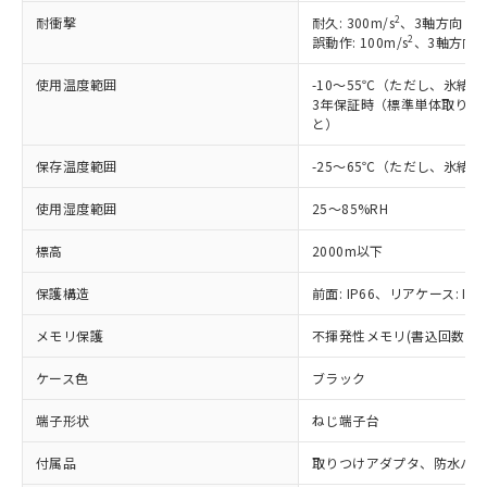
商品の当社在庫状況および標準価格
商品です。
2
耐衝撃
耐久: 300m/s
、3軸方向 各
(税抜)を提供させていただくもので
「○」：最大均質材料含有率が中国RoHSの
非該当品：ライセンス料など無形物で、有
2
誤動作: 100m/s
、3軸方向 
す。
基準値以下であることを示します。
害物質有無と関係のない商品です。
当社制御機器事業取扱商品の中には、
「×」：最大均質材料含有率が中国RoHSの
使用温度範囲
-10～55℃（ただし、氷結
仕入先様の事情により、非含有部品として
本サービスの対象外となる商品もある
3年保証時（標準単体取り付け
基準値を超えていることを示します。
いたものが、含有品と判明した場合などや
当社は、これら貴社製品のうち、外国
ことをご了承ください。
と）
「－」：未確認です。当社販売部門へお問
むを得ず変更することがあります。
為替および外国貿易法に定める商品
在庫状況および標準価格照会結果は、
い合わせください。
（以下｢規制貨物等」という）を輸出
記載している更新日時点での社内デー
保存温度範囲
-25～65℃（ただし、氷結
*EU RoHS指令（10物質）：
または国外への提供する場合は、日本
記
タに基づき作成されるものであり、閲
説明
鉛(Pb) 1000ppm以下、 水銀(Hg) 1000ppm以下、 カド
*中国RoHS10物質の基準値 (GB/T26572)：
国政府の輸出許可(または役務取引許
使用湿度範囲
25～85%RH
号
覧された時点での実際の在庫および標
ミウム(Cd) 100ppm以下、
Pb(鉛) :1000ppm、 Hg(水銀) : 1000ppm、 Cd(カドミウ
可)を取得するなどの必要な手続きを
六価クロム(Cr(Ⅵ)) 1000ppm以下、ポリ臭化ビフェニル
ム) : 100ppm、
準価格とは異なる場合があることをご
類(PBB) 1000ppm以下、ポリ臭化ジフェニルエーテル類
Cr(Ⅵ)(六価クロム) : 1000ppm、 PBBs(ポリ臭化ビフェ
とります。
標高
2000m以下
了承ください。
(PBDE) 1000ppm以下、フタル酸ビス(2-エチルヘキシ
○
一定数以上の在庫あり
ニル類) : 1000ppm、 PBDEs(ポリ臭化ジフェニルエーテ
当社は規制貨物を破棄する場合は、完
ル) (DEHP)(別名：DOP) 1000ppm以下、フタル酸ブチ
正式な納期状況および標準価格はお客
ル類) : 1000ppm、
保護構造
前面: IP66、リアケース: IP2
ルベンジル（BBP） 1000ppm以下、フタル酸ジブチル
全に破砕するなど、違法に輸出されな
DBP(フタル酸ジブチル) : 1000ppm、 DIBP(フタル酸ジ
様のお取引先、またはお客様担当のオ
（DBP） 1000ppm以下、フタル酸ジイソブチル
イソブチル) : 1000ppm、 BBP(フタル酸ブチルベンジ
△
一定数には満たないが在庫あり
いよう必要な手段を講じます。
ムロン制御機器販売店・当社販売員に
(DIBP) 1000ppm以下
ル) : 1000ppm、
メモリ保護
不揮発性メモリ(書込回数: 10
当社は貴社製品を、核兵器、ミサイ
但し、RoHS指令で産業用監視および制御機器に対する
DEHP(フタル酸ビス(2-エチルヘキシル)) : 1000ppm
ご相談ください。
適用除外項目は除く。
ル、化学兵器、生物兵器またはその他
－
在庫なし(最新の在庫状況につ
オムロン制御機器販売店や当社販売拠
フタル酸エステル類の４物質については閾値を超える意
ケース色
ブラック
武器並びにこれらの製造装置等に一切
いては、お客様のお取引先、ま
図的な使用がないことを確認しています。
点は「
販売ネットワーク
」をご確認
※2 環境保護使用期限
使用いたしません。
たはお客様担当のオムロン制御
ください。
端子形状
ねじ端子台
当社は、貴社製品を第三者に販売する
機器販売店・当社販売員にご確
在庫状況および標準価格結果を当社の
※2 対応予定月
「ｅ」：有害物質（10物質）のすべてが基
場合は、上記1、2および3の内容を当
認ください)
事前の承諾なく第三者に漏洩または開
付属品
取りつけアダプタ、防水パ
準値以下であることを示します。
該第三者に通知します。また当社は、
示しないようお願いします。