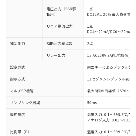
電圧出力（SSR駆
1点
動用）
DC12V±20% 最大負荷電流
リニア電流出力
1点
DC4～20mA/DC0～20mA
補助出力
補助出力総点数
2点
リレー出力
1a AC250V 3A(抵抗負荷) 
設定方式
前面キーによるデジタル設
指示方式
11セグメントデジタル表示
マルチSP機能
最大8個の目標値（SP0～S
サンプリング周期
50ms
調節感度
温度入力: 0.1～999.9℃/°F
アナログ入力: 0.01～99.99
比例帯（P）
温度入力: 0.1～999.9℃/°F