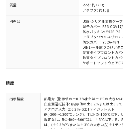
部品在庫の切り替え状況などにより、予定
「10」：通常の使用状況下において有害物
販売先および販売に係わる関係者が違
質量
本体: 約120g
マイパーツ機能（部品リスト作成サー
空
受注生産機種、また在庫状況の
月が前後することがあります。
質が外部に漏えいし、環境に深刻な影響を
法に輸出するおそれがある場合は、取
アダプタ: 約10g
ビス）をご利用いただくには、I-Web
白
情報を公開していない機種
及ぼさない年数を意味します。
り引きをいたしません。
メンバーズにご登録されている必要が
「－」：未確認です。当社販売部門へお問
別売品
USB-シリアル変換ケーブル: E5
あります。
端子カバー: E53-COV17/E53
い合わせください。
お客様が当ウェブサイト上で当社にご
防水パッキン: Y92S-P8
※3 非含有証明書ダウンロード
登録された部品リストについて、当社
アダプタ: Y92F-45/Y92F-49
および当社の共同利用者が、当社の製
防水カバー: Y92A-48N
下記の非含有証明書をダウンロードするこ
DINレール取りつけアダプタ: Y
品・サービスに関するお客様との取
とができます。
硬質タイプフロントカバー: Y9
合意する
キャンセル
引・商談に必要な範囲で利用すること
軟質タイプフロントカバー: Y9
をご了承ください。
サポートソフトウェア(CX-Therm
EU RoHS指令（10物質）の非含有証明書
※当社の共同利用者とは、
"個人情報
51物質の非含有証明書（当社基準）
の共同利用に関して"
の「1.共同利
※本証明書は発行日時点で非含有を証明す
用者の範囲」に記載されている法人を
るもので、過去に遡って非含有を証明する
精度
指します。
ものではありません。
また、RoHS指令のフタル酸エステル類４
指示精度
熱電対: (指示値の±0.3%または±1℃の大きいほう
物質の対応では、対応完了までの期間は出
白金測温抵抗体: (指示値の±0.2%または±0.8℃
荷製品に未対応品が混在することから備考
アナログ入力: ±0.2%FS±1ディジット以下
欄に対応日を記載しておりました。
(K(-200～1300℃レンジ)、TとNの-100℃以下、
既に当社にて対応品への在庫切替を完了
規定なし。Bの400～800℃は、±3℃以下。R、S の
していることから、特段のことがない限
は、(±0.3%PVまたは±3℃の大きい方)±1ディジッ