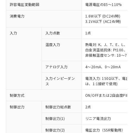
許容電圧変動範囲
電源電圧の85～110%
消費電力
1.6W以下 (DC24V時)
3.1VA以下 (AC24V時)
入力
入力点数
1点
温度入力
熱電対: K、J、T、E、L、U
白金測温抵抗体: Pt100、JPt
非接触温度センサ: 10～70℃
アナログ入力
4～20mA、0～20mA
入力インピーダン
電流入力: 150Ω以下、電圧入力
ス
は、1:1接続で使用)
制御方式
ON/OFFまたは2自由度PI
制御出力
制御出力総点数
2点
制御出力(1)
リニア電流出力
制御出力(2)
電圧出力（SSR駆動用）