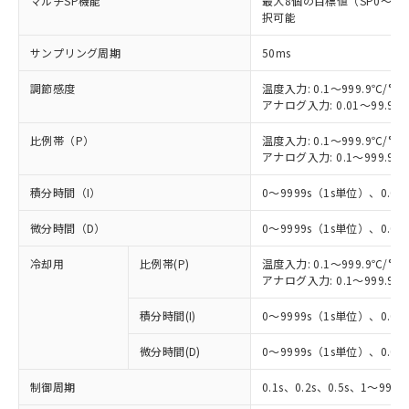
マルチSP機能
最大8個の目標値（SP0～
択可能
サンプリング周期
50ms
調節感度
温度入力: 0.1～999.9℃/°F
アナログ入力: 0.01～99.99
比例帯（P）
温度入力: 0.1～999.9℃/°F
アナログ入力: 0.1～999.9%
積分時間（I）
0～9999s（1s単位）、0.0～
微分時間（D）
0～9999s（1s単位）、0.0～
※1 対応状況
冷却用
比例帯(P)
温度入力: 0.1～999.9℃/°F
アナログ入力: 0.1～999.9%
対応済み：EU RoHS指令（10物質）の
非含有に対応した製品が提供可能な商品で
積分時間(I)
0～9999s（1s単位）、0.0～
す。
対応予定：EU RoHS指令（10物質）の非含
微分時間(D)
0～9999s（1s単位）、0.0～
ご利用条件
有に対応した製品に切り替える予定のある
商品です。
制御周期
0.1s、0.2s、0.5s、1～99s 
対応予定なし：EU RoHS指令（10物質）の