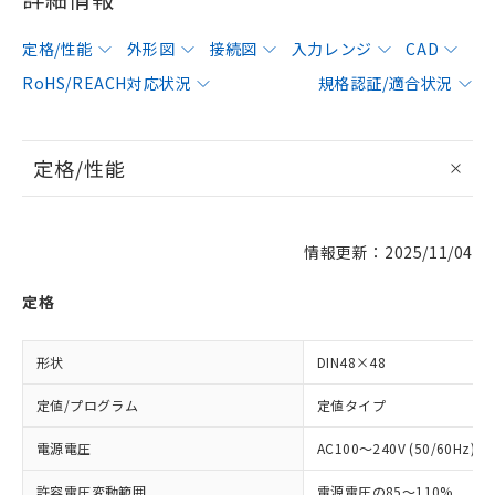
定格/性能
外形図
接続図
入力レンジ
CAD
RoHS/REACH対応状況
規格認証/適合状況
定格/性能
情報更新：2025/11/04
定格
形状
DIN48×48
定値/プログラム
定値タイプ
電源電圧
AC100～240V (50/60Hz)
許容電圧変動範囲
電源電圧の85～110%