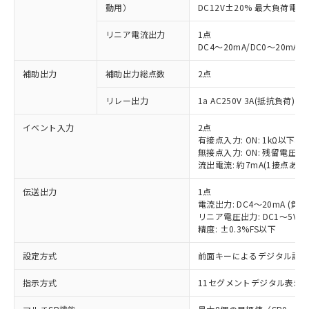
動用）
DC12V±20% 最大負荷電流
リニア電流出力
1点
DC4～20mA/DC0～20mA
補助出力
補助出力総点数
2点
リレー出力
1a AC250V 3A(抵抗負荷) 
イベント入力
2点
有接点入力: ON: 1kΩ以下、OF
無接点入力: ON: 残留電圧1.
流出電流: 約7mA(1接点あた
伝送出力
1点
電流出力: DC4～20mA (負荷
リニア電圧出力: DC1～5V（
精度: ±0.3%FS以下
設定方式
前面キーによるデジタル設
指示方式
11セグメントデジタル表示