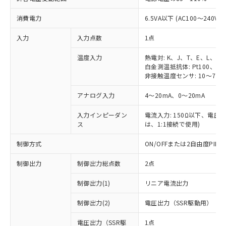
消費電力
6.5VA以下 (AC100～240V時
入力
入力点数
1点
温度入力
熱電対: K、J、T、E、L、U
白金測温抵抗体: Pt100、JPt
非接触温度センサ: 10～70℃
アナログ入力
4～20mA、0～20mA
入力インピーダン
電流入力: 150Ω以下、電圧入力
ス
は、1:1接続で使用)
制御方式
ON/OFFまたは2自由度PI
制御出力
制御出力総点数
2点
制御出力(1)
リニア電流出力
制御出力(2)
電圧出力（SSR駆動用）
電圧出力（SSR駆
1点