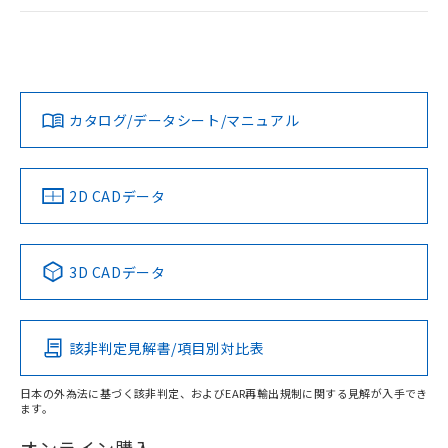
ログイン/会員登録
EU RoHS
注意事項・凡例
UL認証
CSA認証
CEマーキング
Yes
Yes
Yes
対応状況
対応予定月
※1
※2
ダウンロードデータをご利用いただく前に、以下を必ずお読
みください。
カタログ/データシート/マニュアル
対応済み
ソフトウェアの使用条件
LR型式承認
DNV型式承認
BV型式承認
KR型式承
（イギリス
（ノルウェー
（フランス
（韓国
船舶規格）
船舶規格）
船舶規格）
船舶規格
中国 RoHS
注意事項・凡例
2D CADデータ
Yes
No
No
No
中国 RoHS表
※1 ※2
3D CADデータ
この製品の規格認証/適合状況ページへ
Pb
Hg
Cd
Cr(VI)
その他の認証はこちらのページからご検索ください
該非判定見解書/項目別対比表
X
O
O
O
日本の外為法に基づく該非判定、およびEAR再輸出規制に関する見解が入手でき
ます。
"対応済み"や非含有の記載がされた商品であっても、流通
在庫等で未対応品が混在する可能性があります。