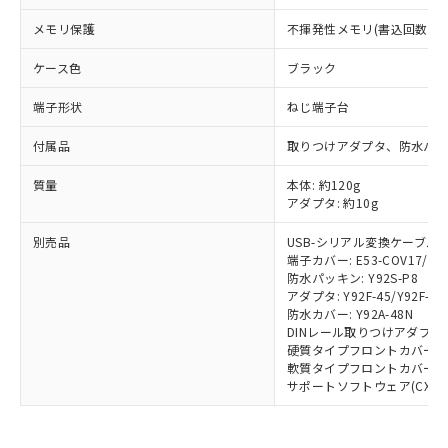
※2 環境保護使用期限
使用いたしません。
たはお客様担当のオムロン制御
ください。
メモリ保護
不揮発性メモリ(書込回数: 10
当社は、貴社製品を第三者に販売する
機器販売店・当社販売員にご確
在庫状況および標準価格結果を当社の
※2 対応予定月
「ｅ」：有害物質（10物質）のすべてが基
場合は、上記1、2および3の内容を当
認ください)
事前の承諾なく第三者に漏洩または開
ケース色
ブラック
準値以下であることを示します。
該第三者に通知します。また当社は、
示しないようお願いします。
部品在庫の切り替え状況などにより、予定
「10」：通常の使用状況下において有害物
販売先および販売に係わる関係者が違
マイパーツ機能（部品リスト作成サー
空
受注生産機種、また在庫状況の
端子形状
ねじ端子台
月が前後することがあります。
質が外部に漏えいし、環境に深刻な影響を
法に輸出するおそれがある場合は、取
ビス）をご利用いただくには、I-Web
白
情報を公開していない機種
及ぼさない年数を意味します。
り引きをいたしません。
メンバーズにご登録されている必要が
付属品
取りつけアダプタ、防水パ
「－」：未確認です。当社販売部門へお問
あります。
い合わせください。
質量
本体: 約120g
お客様が当ウェブサイト上で当社にご
※3 非含有証明書ダウンロード
アダプタ: 約10g
登録された部品リストについて、当社
および当社の共同利用者が、当社の製
別売品
USB-シリアル変換ケーブル: E5
下記の非含有証明書をダウンロードするこ
品・サービスに関するお客様との取
端子カバー: E53-COV17/E53
とができます。
合意する
キャンセル
引・商談に必要な範囲で利用すること
防水パッキン: Y92S-P8
をご了承ください。
アダプタ: Y92F-45/Y92F-49
EU RoHS指令（10物質）の非含有証明書
※当社の共同利用者とは、
"個人情報
防水カバー: Y92A-48N
51物質の非含有証明書（当社基準）
DINレール取りつけアダプタ: Y
の共同利用に関して"
の「1.共同利
※本証明書は発行日時点で非含有を証明す
硬質タイプフロントカバー: Y9
用者の範囲」に記載されている法人を
軟質タイプフロントカバー: Y9
るもので、過去に遡って非含有を証明する
指します。
サポートソフトウェア(CX-Therm
ものではありません。
また、RoHS指令のフタル酸エステル類４
物質の対応では、対応完了までの期間は出