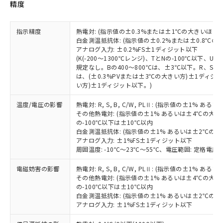
荷製品に未対応品が混在することから備考
精度
欄に対応日を記載しておりました。
既に当社にて対応品への在庫切替を完了
指示精度
熱電対: (指示値の±0.3%または±1℃の大きいほう
していることから、特段のことがない限
白金測温抵抗体: (指示値の±0.2%または±0.8℃
り、2022年1月12日より割愛しておりま
アナログ入力: ±0.2%FS±1ディジット以下
す。
(K(-200～1300℃レンジ)、TとNの-100℃以下、
規定なし。Bの400～800℃は、±3℃以下。R、S の
は、(±0.3%PVまたは±3℃の大きい方)±1ディジッ
い方)±1ディジット以下。)
温度/電圧の影響
熱電対: R, S, B, C/W, PLⅡ: (指示値の±1%
その他熱電対: (指示値の±1% あるいは±4℃の大
の-100℃以下は±10℃以内
白金測温抵抗体: (指示値の±1% あるいは±2℃の
アナログ入力: ±1%FS±1ディジット以下
周囲温度: -10℃～23℃～55℃、電圧範囲: 定格電圧の
電磁妨害の影響
熱電対: R, S, B, C/W, PLⅡ: (指示値の±1%
その他熱電対: (指示値の±1% あるいは±4℃の大
の-100℃以下は±10℃以内
白金測温抵抗体: (指示値の±1% あるいは±2℃の
アナログ入力: ±1%FS±1ディジット以下