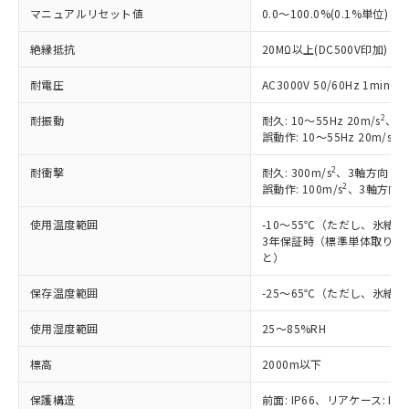
以下の条件をお読みいただき、同意のうえ
マニュアルリセット値
0.0～100.0%(0.1%単位)
非含有に非対応の商品で、対応品を出す予
ご利用ください。
定はありません。
絶縁抵抗
20MΩ以上(DC500V印加)
調査・確認中：EU RoHS指令（10物質）の
本サービスは、当社制御機器事業取扱
※1 中国RoHS○×表
非含有の対応状況を調査中または確認中の
商品の当社在庫状況および標準価格
耐電圧
AC3000V 50/60Hz 1mi
商品です。
(税抜)を提供させていただくもので
「○」：最大均質材料含有率が中国RoHSの
非該当品：ライセンス料など無形物で、有
2
す。
耐振動
耐久: 10～55Hz 20m/s
、3
基準値以下であることを示します。
害物質有無と関係のない商品です。
2
誤動作: 10～55Hz 20m/s
、
当社制御機器事業取扱商品の中には、
「×」：最大均質材料含有率が中国RoHSの
仕入先様の事情により、非含有部品として
本サービスの対象外となる商品もある
基準値を超えていることを示します。
いたものが、含有品と判明した場合などや
2
当社は、これら貴社製品のうち、外国
耐衝撃
耐久: 300m/s
、3軸方向 各
ことをご了承ください。
「－」：未確認です。当社販売部門へお問
むを得ず変更することがあります。
2
誤動作: 100m/s
、3軸方向 
為替および外国貿易法に定める商品
在庫状況および標準価格照会結果は、
い合わせください。
（以下｢規制貨物等」という）を輸出
記載している更新日時点での社内デー
使用温度範囲
-10～55℃（ただし、氷結
*EU RoHS指令（10物質）：
または国外への提供する場合は、日本
記
タに基づき作成されるものであり、閲
説明
3年保証時（標準単体取り付け
鉛(Pb) 1000ppm以下、 水銀(Hg) 1000ppm以下、 カド
*中国RoHS10物質の基準値 (GB/T26572)：
国政府の輸出許可(または役務取引許
号
覧された時点での実際の在庫および標
ミウム(Cd) 100ppm以下、
と）
Pb(鉛) :1000ppm、 Hg(水銀) : 1000ppm、 Cd(カドミウ
可)を取得するなどの必要な手続きを
六価クロム(Cr(Ⅵ)) 1000ppm以下、ポリ臭化ビフェニル
ム) : 100ppm、
準価格とは異なる場合があることをご
類(PBB) 1000ppm以下、ポリ臭化ジフェニルエーテル類
Cr(Ⅵ)(六価クロム) : 1000ppm、 PBBs(ポリ臭化ビフェ
とります。
了承ください。
保存温度範囲
-25～65℃（ただし、氷結
(PBDE) 1000ppm以下、フタル酸ビス(2-エチルヘキシ
○
一定数以上の在庫あり
ニル類) : 1000ppm、 PBDEs(ポリ臭化ジフェニルエーテ
当社は規制貨物を破棄する場合は、完
ル) (DEHP)(別名：DOP) 1000ppm以下、フタル酸ブチ
正式な納期状況および標準価格はお客
ル類) : 1000ppm、
ルベンジル（BBP） 1000ppm以下、フタル酸ジブチル
全に破砕するなど、違法に輸出されな
DBP(フタル酸ジブチル) : 1000ppm、 DIBP(フタル酸ジ
使用湿度範囲
25～85%RH
様のお取引先、またはお客様担当のオ
（DBP） 1000ppm以下、フタル酸ジイソブチル
イソブチル) : 1000ppm、 BBP(フタル酸ブチルベンジ
△
一定数には満たないが在庫あり
いよう必要な手段を講じます。
ムロン制御機器販売店・当社販売員に
(DIBP) 1000ppm以下
ル) : 1000ppm、
当社は貴社製品を、核兵器、ミサイ
標高
2000m以下
但し、RoHS指令で産業用監視および制御機器に対する
DEHP(フタル酸ビス(2-エチルヘキシル)) : 1000ppm
ご相談ください。
適用除外項目は除く。
ル、化学兵器、生物兵器またはその他
－
在庫なし(最新の在庫状況につ
オムロン制御機器販売店や当社販売拠
フタル酸エステル類の４物質については閾値を超える意
保護構造
前面: IP66、リアケース: IP2
武器並びにこれらの製造装置等に一切
いては、お客様のお取引先、ま
図的な使用がないことを確認しています。
点は「
販売ネットワーク
」をご確認