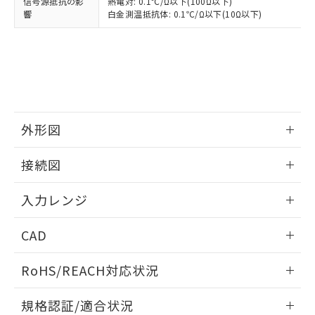
信号源抵抗の影
熱電対: 0.1℃/Ω以下(100Ω以下)
響
白金測温抵抗体: 0.1℃/Ω以下(10Ω以下)
外形図
情報更新：2025/11/04
接続図
情報更新：2025/11/04
入力レンジ
情報更新：2025/11/04
CAD
ログイン/会員登録いただくと、CADデータをダウンロー
RoHS/REACH対応状況
ドすることができます。
情報更新：2026/7/29
規格認証/適合状況