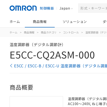
制御機器
Japan
ホーム
商品情報
ソリューション
ダ
ホーム
>
商品情報
>
商品カテゴリ
>
コントロール
>
温度調節器（デジ
温度調節器（デジタル調節計）
E5CC-CQ2ASM-000
E5CC / E5CC-B / E5CC-U 温度調節器（デジタ
商品概要
温度調節器（デジタル調節計
AC100～240V, ねじ