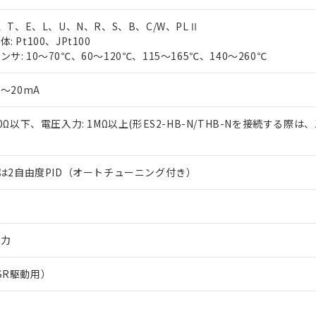
J、T、E、L、U、N、R、S、B、C/W、PLⅡ
 Pt100、JPt100
サ: 10～70℃、60～120℃、115～165℃、140～260℃
0～20mA
50Ω以下、電圧入力: 1MΩ以上(形ES2-HB-N/THB-Nを接続する際は、
または2自由度PID（オートチューニング付き）
出力
SR駆動用）