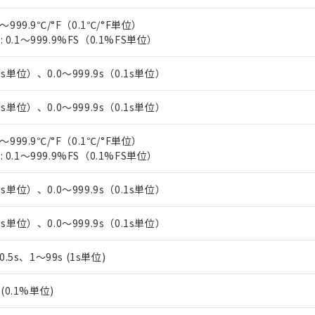
上の在庫あり
 1000ppm、 DIBP(フタル酸ジイソブチル) : 1000ppm、 BBP(フタル酸ブチルベンジル) :
品を、核兵器、ミサイル、化学兵器、生物兵器またはその他武器並
チルヘキシル)) : 1000ppm
況および標準価格はお客様のお取引先、またはお客様担当のオムロ
～999.9℃/°F（0.1℃/°F単位）
用いたしません。
ご相談ください。
0.1～999.9%FS（0.1%FS単位）
は満たないが在庫あり
製品を第三者に販売する場合は、上記1、2および3の内容を当該第
機器販売店や当社販売拠点は「
販売ネットワーク
」をご確認くだ
販売先および販売に係わる関係者が違法に輸出するおそれがある場
用期限
び標準価格結果を当社の事前の承諾なく第三者に漏洩または開示し
え状況などにより、予定月が前後することがあります。
1s単位）、0.0～999.9s（0.1s単位）
(最新の在庫状況については、お客様のお取引先、またはお客様担当
（10物質）のすべてが基準値以下であることを示します。
店・当社販売員にご確認ください)
能（部品リスト作成サービス）をご利用いただくには、I-Webメン
使用状況下において有害物質が外部に漏えいし、環境に深刻な影響を
1s単位）、0.0～999.9s（0.1s単位）
あります。
機種、また在庫状況の情報を公開していない機種
ェブサイト上で当社にご登録された部品リストについて、当社およ
書ダウンロード
す。当社販売部門へお問い合わせください。
～999.9℃/°F（0.1℃/°F単位）
品・サービスに関するお客様との取引・商談に必要な範囲で利用す
合意する
キャンセル
0.1～999.9%FS（0.1%FS単位）
書をダウンロードすることができます。
利用者とは、
"個人情報の共同利用に関して"
の「1.共同利用者の
します。
10物質）の非含有証明書
1s単位）、0.0～999.9s（0.1s単位）
明書（当社基準）
日時点で非含有を証明するもので、過去に遡って非含有を証明するも
1s単位）、0.0～999.9s（0.1s単位）
令のフタル酸エステル類４物質の対応では、対応完了までの期間は出
備考欄に対応日を記載しておりました。
、0.5s、1～99s (1s単位)
品への在庫切替を完了していることから、特段のことがない限り、20
す。
%(0.1%単位)