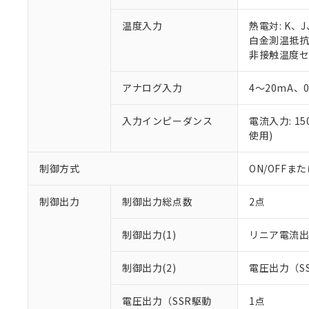
温度入力
熱電対: K、
白金測温抵抗体:
非接触温度セン
アナログ入力
4～20mA、
入力インピーダンス
電流入力: 1
使用)
制御方式
ON/OFF
制御出力
制御出力総点数
2点
制御出力(1)
リニア電流
制御出力(2)
電圧出力（S
電圧出力（SSR駆動
1点