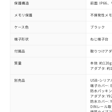
保護構造
前面: IP66、
メモリ保護
不揮発性メモリ
ケース色
ブラック
端子形状
ねじ端子台
付属品
取りつけア
質量
本体: 約120g
アダプタ: 約1
別売品
USB-シリアル
端子カバー: E5
防水パッキン: 
アダプタ: Y92
防水カバー: Y
DINレール取
硬質タイプフロ