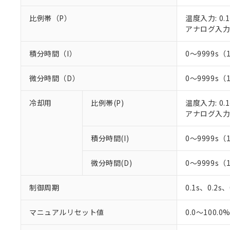
○
一定数以
DBP(フタル酸ジブチル) :
い。
当社は貴社製
DEHP(フタル酸ビス(2-エ
正式な納期状
比例帯（P）
温度入力: 0.1
置等に一切使
当社販売員に
※2 対応予定月
アナログ入力: 
△
一定数に
当社は、貴社
オムロン制御
また当社は、
※2 環境保護使
在庫状況およ
部品在庫の切り替
たしません。
積分時間（I）
0～9999s（
－
在庫なし
す。
「ｅ」：有害物質
機器販売
マイパーツ機
「10」：通常の
微分時間（D）
0～9999s（
ている必要が
味します。
空
受注生産
お客様が当ウ
※3 非含有証明
「－」：未確認で
白
冷却用
比例帯(P)
温度入力: 0.1
が、当社の製
アナログ入力: 
さい。
下記の非含有証明
※当社の共同
いる法人を指
EU RoHS指令（
積分時間(I)
0～9999s（
51物質の非含有証
※本証明書は発行
微分時間(D)
0～9999s（
また、RoHS指
混在することから
制御周期
0.1s、0.2s
既に当社にて対応
り割愛しておりま
マニュアルリセット値
0.0～100.0