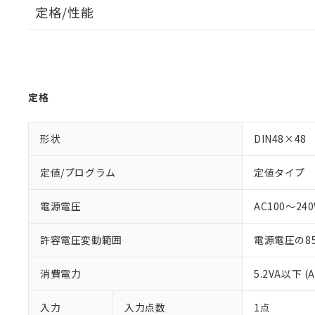
定格/性能
定格
形状
DIN48×48
定値/プログラム
定値タイプ
電源電圧
AC100～240V
許容電圧変動範囲
電源電圧の85
消費電力
5.2VA以下 (
入力
入力点数
1点