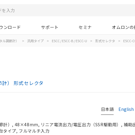
ウンロード
サポート
セミナ
オムロンの
タル調節計）
>
汎用タイプ
>
E5CC / E5CC-B / E5CC-U
>
形式セレクタ
>
E5CC-C
ル調節計） 形式セレクタ
日本語
English
）, 48×48mm, リニア電流出力/電圧出力（SSR駆動用）, 補助出
端子台タイプ, フルマルチ入力