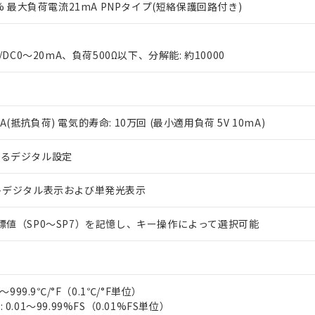
0% 最大負荷電流21mA PNPタイプ(短絡保護回路付き)
/DC0～20mA、負荷500Ω以下、分解能: 約10000
V 3A(抵抗負荷) 電気的寿命: 10万回 (最小適用負荷 5V 10mA)
 RoHS指令（10物質）の非含有に対応した製品が提供可能な商品です
oHS指令（10物質）の非含有に対応した製品に切り替える予定のある
よるデジタル設定
 RoHS指令（10物質）の非含有に非対応の商品で、対応品を出す予
 RoHS指令（10物質）の非含有の対応状況を調査中または確認中の
トデジタル表示および単発光表示
ンス料など無形物で、有害物質有無と関係のない商品です。
○×表
より、非含有部品としていたものが、含有品と判明した場合などやむ
標値（SP0～SP7）を記憶し、キー操作によって選択可能
みいただき、同意のうえご利用ください。
材料含有率が中国RoHSの基準値以下であることを示します。
材料含有率が中国RoHSの基準値を超えていることを示します。
、当社制御機器事業取扱商品の当社在庫状況および標準価格(税抜)
ら貴社製品のうち、外国為替および外国貿易法に定める商品（以下｢
質）：
す。当社販売部門へお問い合わせください。
 水銀(Hg) 1000ppm以下、 カドミウム(Cd) 100ppm以下、
たは国外への提供する場合は、日本国政府の輸出許可(または役務取
000ppm以下、ポリ臭化ビフェニル類(PBB) 1000ppm以下、ポリ臭化ジフェニルエーテル類(P
事業取扱商品の中には、本サービスの対象外となる商品もあること
手続きをとります。
キシル) (DEHP)(別名：DOP) 1000ppm以下、フタル酸ブチルベンジル（BBP） 100
(GB/T26572)：
～999.9℃/°F（0.1℃/°F単位）
以下、フタル酸ジイソブチル (DIBP) 1000ppm以下
び標準価格照会結果は、記載している更新日時点での社内データに
物を破棄する場合は、完全に破砕するなど、違法に輸出されないよ
(水銀) : 1000ppm、 Cd(カドミウム) : 100ppm、
業用監視および制御機器に対する適用除外項目は除く。
0.01～99.99%FS（0.01%FS単位）
覧された時点での実際の在庫および標準価格とは異なる場合がある
1000ppm、 PBBs(ポリ臭化ビフェニル類) : 1000ppm、 PBDEs(ポリ臭化ジフェニルエーテル類
物質については閾値を超える意図的な使用がないことを確認しています。