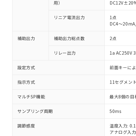
用）
DC12V±2
リニア電流出力
1点
DC4～20mA
補助出力
補助出力総点数
2点
※1 対応状況
リレー出力
1a AC250
対応済み：EU
対応予定：EU R
設定方式
前面キーに
対応予定なし：EU
調査・確認中：EU
ご利用条件
指示方式
11セグメン
非該当品：ライセ
※1 中国RoHS
仕入先様の事情に
があります。
マルチSP機能
最大8個の目
以下の条件をお読
「○」：最大均質
「×」：最大均質
本サービスは
当社は、これ
*EU RoHS指令（10物
サンプリング周期
50ms
「－」：未確認で
鉛(Pb) 1000ppm以下、
くものです。
う）を輸出ま
記
説明
六価クロム(Cr(Ⅵ)) 1
当社制御機器
などの必要な
フタル酸ビス(2-エチルヘ
号
調節感度
*中国RoHS10物質の基準値 
温度入力: 0.1
ル（DBP） 1000ppm
在庫状況およ
当社は規制貨
Pb(鉛) :1000ppm、 Hg
但し、RoHS指令で産
アナログ入力: 
のであり、閲
ます。
Cr(Ⅵ)(六価クロム) : 
フタル酸エステル類の４